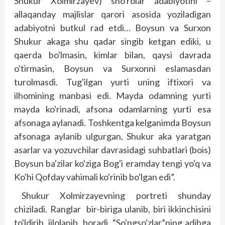
Shukur Xolmirzayev) sho'rolar adabiyotini –
allaqanday majlislar qarori asosida yoziladigan
adabiyotni butkul rad etdi… Boysun va Surxon
Shukur akaga shu qadar singib ketgan ediki, u
qaerda bo'lmasin, kimlar bilan, qaysi davrada
o'tirmasin, Boysun va Surxonni eslamasdan
turolmasdi. Tug'ilgan yurti uning iftixori va
ilhomining manbasi edi. Mayda odamning yurti
mayda ko'rinadi, afsona odamlarning yurti esa
afsonaga aylanadi. Toshkentga kelganimda Boysun
afsonaga aylanib ulgurgan, Shukur aka yaratgan
asarlar va yozuvchilar davrasidagi suhbatlari (bois)
Boysun ba'zilar ko'ziga Bog'i eramday tengi yo'q va
Ko'hi Qofday vahimali ko'rinib bo'lgan edi”.
Shukur Xolmirzayevning portreti shunday
chiziladi. Ranglar bir-biriga ulanib, biri ikkinchisini
to'ldirib, jilolanib boradi. “So'ngso'zlar”ning adibga