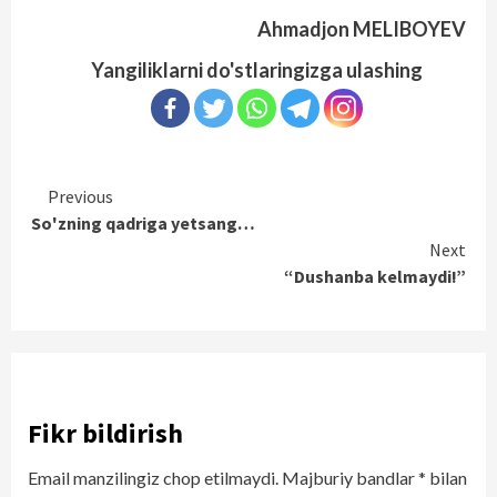
Ahmadjon MELIBOYEV
Yangiliklarni do'stlaringizga ulashing
Continue
Previous
So'zning qadriga yetsang…
Reading
Next
“Dushanba kelmaydi!”
Fikr bildirish
Email manzilingiz chop etilmaydi.
Majburiy bandlar
*
bilan