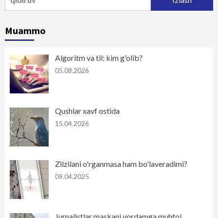
Muammo
Algoritm va til: kim g'olib?
05.08.2026
Qushlar xavf ostida
15.04.2026
Zilzilani o'rganmasa ham bo'laveradimi?
09.04.2025
Jurnalistlar maskani yordamga muhtoj