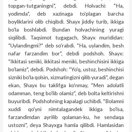
topgan-tutganingni”, debdi. Holvachi: “Ha,
yodimda”, deb xazinaga to'plagan barcha
boyliklarini olib chiqibdi. Shayx jiddiy turib, ikkiga
bo'la boshlabdi. Bundan holvachining yuragi
siqilibdi. Taqsimot tugagach, Shayx murididan:
“Uylandingmi?” deb so'rabdi. “Ha, uylandim, besh
nafar farzandim bor”, debdi podshoh. Shayx:
“Ikkitasi seniki, ikkitasi meniki, beshinchisini ikkiga
bo'lamiz”, debdi. Podshoh: “Yo'q, ustoz, beshinchisi
sizniki bo'la qolsin, xizmatingizni qilib yuradi”, degan
ekan, Shayx bu taklifga ko'nmay, “Men adolatli
odamman, teng bo'lib olamiz”, deb bolta keltirishni
buyuribdi. Podshohning kapalagi uchibdi. “Bolamni
xuddi qo'yni nimtalagandek ikkiga bo'lsa,
farzandimdan ayrilib qolaman-ku, he sendaqa
ustozni”, deya Shayxga hamla qilibdi. Hamlasidan