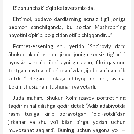
Biz shunchaki o'qib ketaveramiz-da!
Ehtimol, bedavo dardlarning sonsiz tig'i joniga
beomon sanchilganda, bu so'zlar Mashrabning
hayotini o'pirib, bo'g'zidan otilib chiqqandir…”
Portret-essening shu yerida “Sho'roviy dard
Shukur akaning ham jismu joniga sonsiz tig'larini
ayovsiz sanchib, ijodi ayni gullagan, fikri qaymoq
tortgan paytda adibni oramizdan, ijod olamidan olib
ketdi…” degan jumlaga ehtiyoj bor edi, aslida.
Lekin, shusiz ham tushunarli va yetarli.
Juda muhim, Shukur Xolmirzayev portretining
taqdirini hal qilishga qodir detal: “Adib adabiyotda
rasm tusiga kirib borayotgan “oldi-sotdi”dan
jirkanar va shu yo'l bilan birga, yozish uchun
muvozanat saqlardi. Buning uchun yagona yo'l —