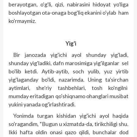
berayotgan, o'g'li, qizi, nabirasini hidoyat yo'liga
boshlayotgan ota-onaga bog'liq ekanini o'ylab ham
ko'rmaymiz.
Yig'i
Bir janozada yig'ichi ayol shunday yig'ladi,
shunday yig'ladiki, dafn marosimiga yig'ilganlar sel
bo'lib ketdi. Aytib-aytib, soch yulib, yuz yirtib
yig'laganday bo'ldi, nazarimda. Uning ta'sirchan
aytimlari, she'riy tashbehlari, tosh ko'ngilni
mumday eritadigan qo'shiqnamo ohanglari musibat
yukini yanada og'irlashtiradi.
Yonimda turgan kishidan yig'ichi ayol haqida
so'ragandim, “Bugun u xizmatda-da, tirikchiligi shu.
Ikki hafta oldin onasi qazo qildi, bunchalar dod