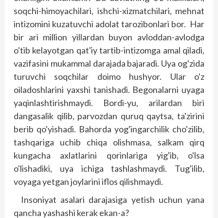
soqchi-himoyachilari, ishchi-xizmatchilari, mehnat
intizomini kuzatuvchi adolat tarozibonlari bor. Har
bir ari million yillardan buyon avloddan-avlodga
o'tib kelayotgan qat'iy tartib-intizomga amal qiladi,
vazifasini mukammal darajada bajaradi. Uya og'zida
turuvchi soqchilar doimo hush­yor. Ular o'z
oiladoshlarini yaxshi tanishadi. Begonalarni uyaga
yaqinlashtirishmaydi. Bordi-yu, arilardan biri
dangasalik qilib, parvozdan quruq qaytsa, ta'zirini
berib qo'yishadi. Bahorda yog'ingarchilik cho'zilib,
tashqariga uchib chiqa olishmasa, salkam qirq
kungacha axlatlarini qorinlariga yig'ib, o'lsa
o'lishadiki, uya ichiga tashlashmaydi. Tug'ilib,
voyaga yetgan joylarini iflos qilishmaydi.
Insoniyat asalari darajasiga yetish uchun yana
qancha yashashi kerak ekan-a?