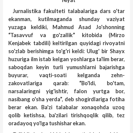
Niyat
Jurnalistika fakulteti talabalariga dars o'tar
ekanman, kutilmaganda shunday vaziyat
yuzaga keldiki, Mahmud Asad Jo'shonning
“Tasavvuf va go'zallik” kitobida (Mirzo
Kenjabek tabdili) keltirilgan quyidagi rivoyatni
so'zlab berishimga to'g'ri keldi: Ulug' bir Shayx
huzuriga ilm istab kelgan yoshlarga ta'lim berar,
saboqdan keyin turli yumushlarni bajarishga
buyurar, vaqti-soati kelganda zehn-
zakovatlariga qarab: “Bo'ldi, bo'tam,
narsalaringni yig'ishtir, falon yurtga bor,
nasibang o'sha yerda”, deb shogirdlariga fotiha
berar ekan. Ba'zi talabalar xonaqohda uzoq
qolib ketishsa, ba'zilari tirishqoqlik qilib, tez
oradayoq yo'lga tushishar ekan.