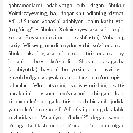
qahramonlarni adabiyotga olib kirgan Shukur
Xolmirzayevning, ha, faqat shu adibning xizmati
edi. U Surxon vohasini adabiyot uchun kashf etdi
(to'g'rirog'i – Shukur Xolmirzayev asarlarini o'qib,
ko'plar Boysunni o'zi uchun kashf etdi). Vohaning
saxiy, fe'li keng, mardi maydon va bir so'zli odamlari
Shukur akaning asarlarida xuddi tirik odamlarday
jonlanib bo'y ko'rsatdi. Shukur akagacha
(adabiyotda) hayotni bu yo'sin aniq tasvirlash,
guvoh bo'lgan voqealardan bu tarzda ma'no topish,
odamlar fe'lu atvorini, yurish-turishini, xatti-
harakatini rassom mo'yqalami chizgan kabi
kitobxon ko'z oldiga keltirish hech bir adib ijodida
yaqqol ko'rinmagan edi. Adib (istiqlolning dastlabki
kezlaridayoq “Adabiyot o'ladimi?” degan savolni
o'rtaga tashlash uchun o'zida jur'at topa olgan