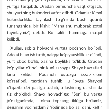
yurtga tarqabdi. Oradan birmuncha vaqt o'tgach,
shu yurtning hukmdori vafot etibdi. Odamlar kimni
hukmdorlikka tayinlash to'g'risida bosh qotirib
turishganida, bir kishi: “Mana shu muborak zotni
tayinlaymiz”, debdi. Bu taklif hammaga ma'qul
kelibdi.
Xullas, sobiq holvachi yurtga podshoh bo'libdi.
Adolat bilan ish tutib, xalqqa ko'p yaxshiliklar qilibdi,
yurt obod bo'lib, xazina boylikka to'libdi. Oradan
ko'p yillar o'tibdi, bir kuni saroyga Shayx hazratlari
kirib kelibdi. Podshoh ustozga izzat-ikrom
ko'rsatibdi, taxtidan tushib, u joyga Shayxni
o'tqazib, o'zi pastga tushib, u kishining qarshisida
tiz cho'kibdi. Shayx holvachiga: “Seni bu yerga
jo'natganimda, nima topsang ikkiga bo'lamiz,
deganim yodingdami? Yodingda bo'lsa, qani, keltir