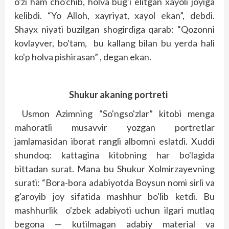
o'zi ham cho'chib, holva bug'i elitgan xayoli joyiga
kelibdi. “Yo Alloh, xayriyat, xayol ekan”, debdi.
Shayx niyati buzilgan shogirdiga qarab: “Qozonni
kovlayver, bo'tam, bu kallang bilan bu yerda hali
ko'p holva pishirasan” , degan ekan.
Shukur akaning portreti
Usmon Azimning “So'ngso'zlar” kitobi menga
mahoratli musavvir yozgan portretlar
jamlamasidan iborat rangli albomni eslatdi. Xuddi
shundoq: kattagina kitobning har bo'lagida
bittadan surat. Mana bu Shukur Xolmirzayevning
surati: “Bora-bora adabiyotda Boysun nomi sirli va
g'aroyib joy sifatida mashhur bo'lib ketdi. Bu
mashhurlik o'zbek adabiyoti uchun ilgari mutlaq
begona — kutilmagan adabiy material va