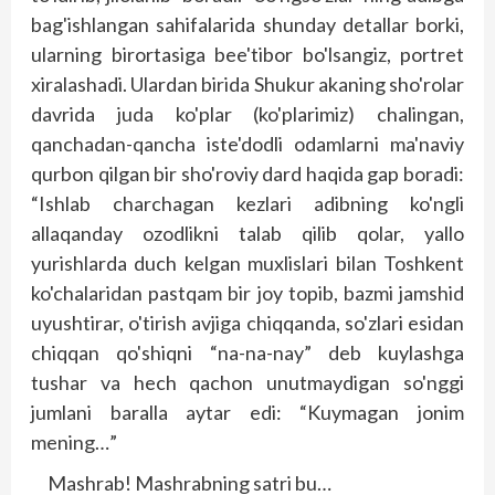
bag'ishlangan sahifalarida shunday detallar borki,
ularning birortasiga bee'tibor bo'lsangiz, portret
xiralashadi. Ulardan birida Shukur akaning sho'rolar
davrida juda ko'plar (ko'plarimiz) chalingan,
qanchadan-qancha iste'dodli odamlarni ma'naviy
qurbon qilgan bir sho'roviy dard haqida gap boradi:
“Ishlab charchagan kezlari adibning ko'ngli
allaqanday ozodlikni talab qilib qolar, yallo
yurishlarda duch kelgan muxlislari bilan Toshkent
ko'chalaridan pastqam bir joy topib, bazmi jamshid
uyushtirar, o'tirish avjiga chiqqanda, so'zlari esidan
chiqqan qo'shiqni “na-na-nay” deb kuylashga
tushar va hech qachon unutmaydigan so'nggi
jumlani baralla aytar edi: “Kuymagan jonim
mening…”
Mashrab! Mashrabning satri bu…