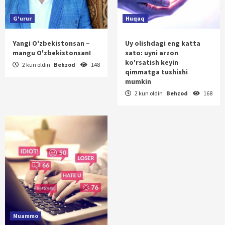
G'urur
Huquq
Yangi O'zbekistonsan –
Uy olishdagi eng katta
mangu O'zbekistonsan!
xato: uyni arzon
ko'rsatish keyin
2 kun oldin
Behzod
148
qimmatga tushishi
mumkin
2 kun oldin
Behzod
168
Muammo