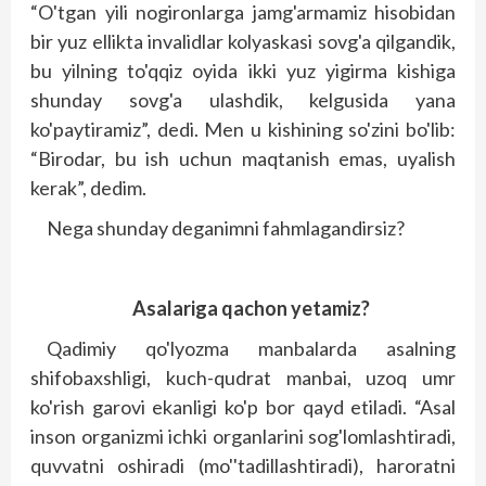
“O'tgan yili nogironlarga jamg'armamiz hisobidan
bir yuz ellikta invalidlar kolyaskasi sovg'a qilgandik,
bu yilning to'qqiz oyida ikki yuz yigirma kishiga
shunday sovg'a ulashdik, kelgusida yana
ko'paytiramiz”, dedi. Men u kishining so'zini bo'lib:
“Birodar, bu ish uchun maqtanish emas, uyalish
kerak”, dedim.
Nega shunday deganimni fahmlagandirsiz?
Asalariga qachon yetamiz?
Qadimiy qo'lyozma manbalarda asalning
shifobaxshligi, kuch-qudrat manbai, uzoq umr
ko'rish garovi ekanligi ko'p bor qayd etiladi. “Asal
inson organizmi ichki organlarini sog'lomlashtiradi,
quvvatni oshiradi (mo''tadillashtiradi), haroratni