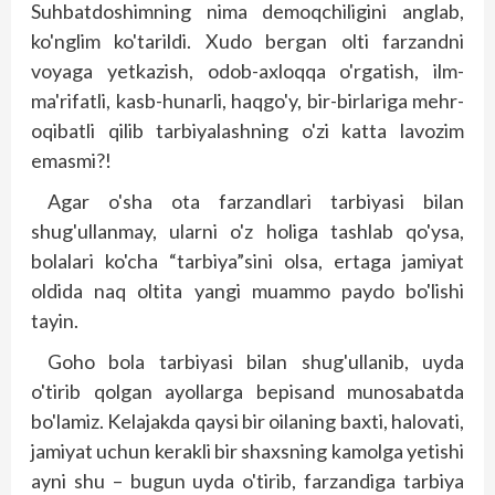
Suhbatdoshimning nima demoqchiligini anglab,
ko'nglim ko'tarildi. Xudo bergan olti farzandni
voyaga yetkazish, odob-axloqqa o'rgatish, ilm-
ma'rifatli, kasb-hunarli, haqgo'y, bir-birlariga mehr-
oqibatli qilib tarbiyalashning o'zi katta lavozim
emasmi?!
Agar o'sha ota farzandlari tarbiyasi bilan
shug'ullanmay, ularni o'z holiga tashlab qo'ysa,
bolalari ko'cha “tarbiya”sini olsa, ertaga jamiyat
oldida naq oltita yangi muammo paydo bo'lishi
tayin.
Goho bola tarbiyasi bilan shug'ullanib, uyda
o'tirib qolgan ayollarga bepisand munosabatda
bo'lamiz. Kelajakda qaysi bir oilaning baxti, halovati,
jamiyat uchun kerakli bir shaxsning kamolga yetishi
ayni shu – bugun uyda o'tirib, farzandiga tarbiya