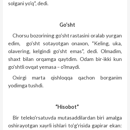
solgani yo'q”, dedi.
Go'sht
Chorsu bozorining go'sht rastasini oralab yurgan
edim, go'sht sotayotgan onaxon, “Keling, uka,
olavering, kelgindi go'sht emas”, dedi. Olmadim,
shaxt bilan orqamga qaytdim. Odam bir-ikki kun
go'shtli ovqat yemasa – o'lmaydi.
Oxirgi marta qishloqqa qachon borganim
yodimga tushdi.
“Hisobot”
Bir teleko'rsatuvda mutasaddilardan biri amalga
oshirayotgan xayrli ishlari to'g'risida gapirar ekan: