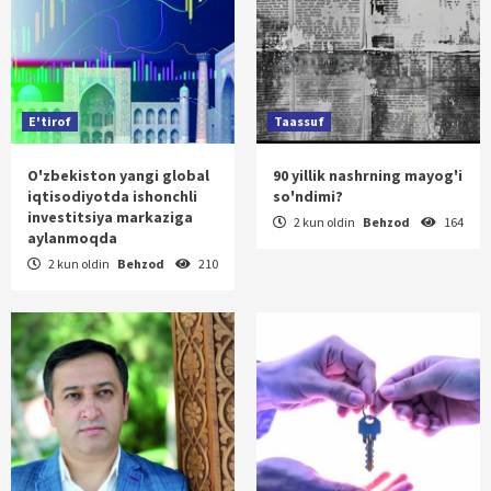
E'tirof
Taassuf
O'zbekiston yangi global
90 yillik nashrning mayog'i
iqtisodiyotda ishonchli
so'ndimi?
investitsiya markaziga
2 kun oldin
Behzod
164
aylanmoqda
2 kun oldin
Behzod
210