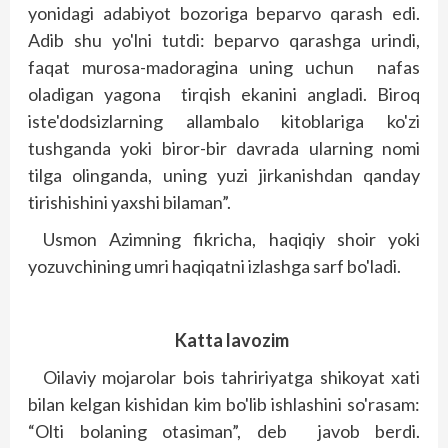
yonidagi adabiyot bozoriga beparvo qarash edi.
Adib shu yo'lni tutdi: beparvo qarashga urindi,
faqat murosa-madoragina uning uchun nafas
oladigan yagona tirqish ekanini angladi. Biroq
iste'dodsizlarning allambalo kitoblariga ko'zi
tushganda yoki biror-bir davrada ularning nomi
tilga olinganda, uning yuzi jirkanishdan qanday
tirishishini yaxshi bilaman”.
Usmon Azimning fikricha, haqiqiy shoir yoki
yozuvchining umri haqiqatni izlashga sarf bo'ladi.
Katta lavozim
Oilaviy mojarolar bois tahririyatga shikoyat xati
bilan kelgan kishidan kim bo'lib ishlashini so'rasam:
“Olti bolaning otasiman”, deb javob berdi.