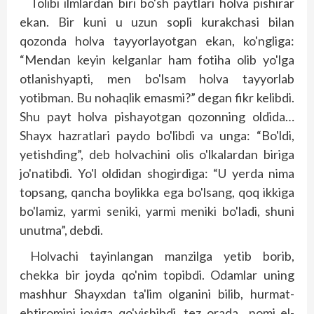
Tolibi ilmlardan biri bo'sh paytlari holva pishirar
ekan. Bir kuni u uzun sopli kurakchasi bilan
qozonda holva tayyorlayotgan ekan, ko'ngliga:
“Mendan keyin kelganlar ham fotiha olib yo'lga
otlanishyapti, men bo'lsam holva tayyorlab
yotibman. Bu nohaqlik emasmi?” degan fikr kelibdi.
Shu payt holva pishayotgan qozonning oldida…
Shayx hazratlari paydo bo'libdi va unga: “Bo'ldi,
yetishding”, deb holvachini olis o'lkalardan biriga
jo'natibdi. Yo'l oldidan shogirdiga: “U yerda nima
topsang, qancha boylikka ega bo'lsang, qoq ikkiga
bo'lamiz, yarmi seniki, yarmi meniki bo'ladi, shuni
unutma”, debdi.
Holvachi tayinlangan manzilga yetib borib,
chekka bir joyda qo'nim topibdi. Odamlar uning
mashhur Shayxdan ta'lim olganini bilib, hurmat-
ehtiromini joyiga qo'yishibdi, tez orada nomi el-