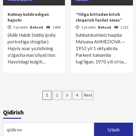
Kulmay kuldiradigan
“Yiliga bittadan kitob
hajvchi
chiqarish fazilat emas”
3 yil oldin
Behzod
1 854
3 yil oldin
Behzod
2 222
(Adib Habib Siddiq ijodiy
Suhbatdoshimiz haqida:
portretiga chizgilar)
Ma'suma AHMEDOVA —
Hajviy asar yozishning
1952 yil 1 oktyabrda
o'zgacha mas'uliyati bor.
Parkent tumanida
Hayotdagi kulgili…
tug'ilgan. 1970 yili o'rta…
Maqolalar
1
2
3
4
Next
bo‘yicha
Qidirish
harakatlanish
Qidirshish: