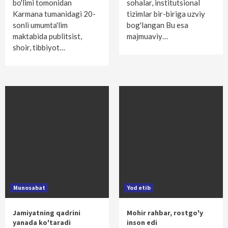
bo'limi tomonidan
sohalar, institutsional
Karmana tumanidagi 20-
tizimlar bir-biriga uzviy
sonli umumta'lim
bog'langan Bu esa
maktabida publitsist,
majmuaviy…
shoir, tibbiyot…
Munosabat
Yod etib
Jamiyatning qadrini
Mohir rahbar, rostgo'y
yanada ko'taradi
inson edi