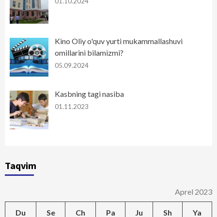
01.10.2024
Kino Oliy o'quv yurti mukammallashuvi
omillarini bilamizmi?
05.09.2024
Kasbning tagi nasiba
01.11.2023
Taqvim
Aprel 2023
Du
Se
Ch
Pa
Ju
Sh
Ya