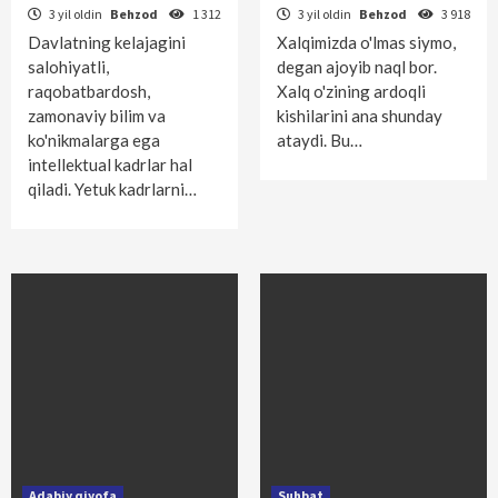
3 yil oldin
Behzod
1 312
3 yil oldin
Behzod
3 918
Davlatning kelajagini
Xalqimizda o'lmas siymo,
salohiyatli,
degan ajoyib naql bor.
raqobatbardosh,
Xalq o'zining ardoqli
zamonaviy bilim va
kishilarini ana shunday
ko'nikmalarga ega
ataydi. Bu…
intellektual kadrlar hal
qiladi. Yetuk kadr­larni…
Adabiy qiyofa
Suhbat