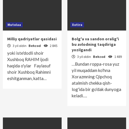
Mutolaa
Xotira
Milliy qadriyatlar qasidasi
Bolg'a va sandon oralig'i
bu avlodning taqdiriga
3 yil oldin
Behzod
2 845
yozilgandi
yoki iste'dodli shoir
3 yil oldin
Behzod
1 489
Xushboq RAHIM ijodi
…Bundan roppa-rosa yuz
haqida o'ylar Faylasuf
yil muqaddam ko'hna
shoir Xushboq Rahimni
Xorazmning Qipchoq
eshitganman, katta…
atalmish chekka qish­
log'ida bir go'dak dunyoga
keladi….