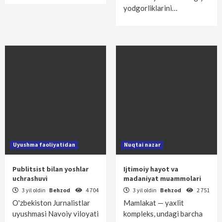
yodgorliklarini…
Uyushma faoliyatidan
Nuqtai nazar
Publitsist bilan yoshlar
Ijtimoiy hayot va
uchrashuvi
madaniyat muammolari
3 yil oldin
Behzod
4 704
3 yil oldin
Behzod
2 751
O'zbekiston Jurnalistlar
Mamlakat — yaxlit
uyushmasi Navoiy viloyati
kompleks, undagi barcha