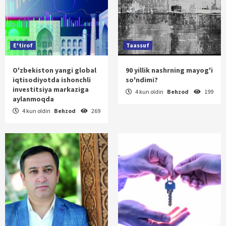
E'tirof
Taassuf
O'zbekiston yangi global
90 yillik nashrning mayog'i
iqtisodiyotda ishonchli
so'ndimi?
investitsiya markaziga
4 kun oldin
Behzod
199
aylanmoqda
4 kun oldin
Behzod
269