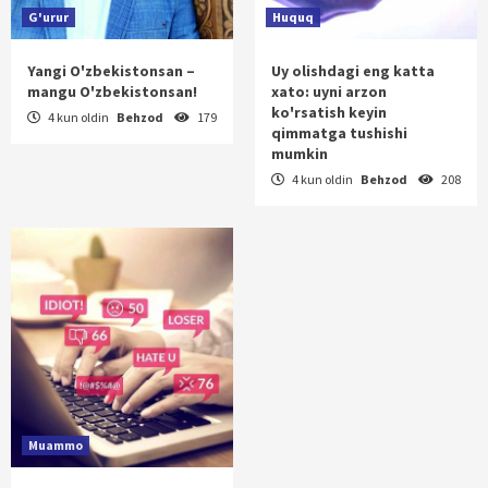
G'urur
Huquq
Yangi O'zbekistonsan –
Uy olishdagi eng katta
mangu O'zbekistonsan!
xato: uyni arzon
ko'rsatish keyin
4 kun oldin
Behzod
179
qimmatga tushishi
mumkin
4 kun oldin
Behzod
208
Muammo