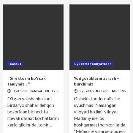
Taassuf
Uyushma faoliyatidan
“Direktorni ko'rsak
Yodgorliklarni asrash –
taniymiz…”
burchimiz
3 yil oldin
Behzod
1 706
3 yil oldin
Behzod
1 595
O'tgan yakshanba kuni
O'zbekiston Jurnalistlar
Sirdaryo shahar dehqon
uyushmasi Namangan
bozoridan bir nechta
viloyati bo'limi, viloyat
mevali daraxt ko'chatlarini
Madaniy meros
xarid qildim-da, temir…
boshqarmasi hamkorligida
“Me'moriy va arxeologiya