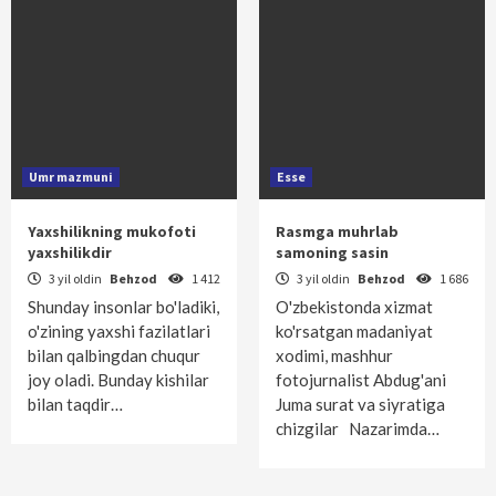
Umr mazmuni
Esse
Yaxshilikning mukofoti
Rasmga muhrlab
yaxshilikdir
samoning sasin
3 yil oldin
Behzod
1 412
3 yil oldin
Behzod
1 686
Shunday insonlar bo'ladiki,
O'zbekistonda xizmat
o'zining yaxshi fazilatlari
ko'rsatgan madaniyat
bilan qalbingdan chuqur
xodimi, mashhur
joy oladi. Bunday kishilar
fotojurnalist Abdug'ani
bilan taqdir…
Juma surat va siyratiga
chizgilar Nazarimda…