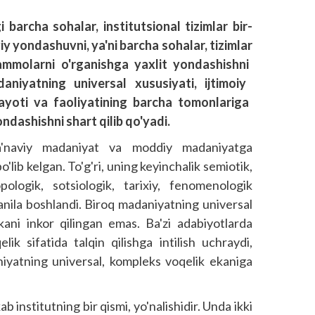
i
barcha
sohalar
, institutsional
tizimlar
bir
-
iy
yondashuv
­ni
, ya'ni
barcha
sohalar
, tizimlar
mmolarni
o'rganishga
yaxlit
yondashishni
daniyatning
universal
xususiyati
, ijtimoiy
yoti
va
faoliyatining
barcha
tomonlariga
ndashishni
shart
qilib
qo'yadi
.
ma'naviy madaniyat va moddiy madaniyatga
o'lib kelgan. To'g'ri, uning keyinchalik semiotik,
opologik, sotsiologik, tarixiy, fenomenologik
rganila boshlandi. Biroq madaniyatning universal
ni inkor qilingan emas. Ba'zi adabiyotlarda
ik sifatida talqin qilishga intilish uchraydi,
yatning universal, kompleks voqelik ekaniga
ins­titutning bir qismi, yo'nalishidir. Unda ikki