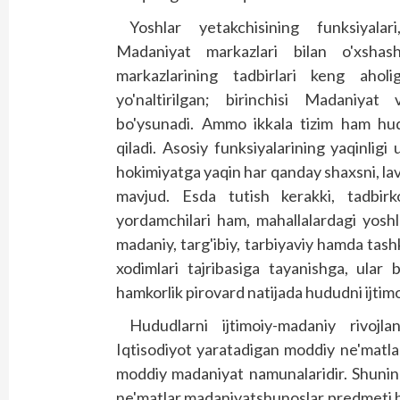
Yoshlar yetakchisining funksiyalari
Madaniyat markazlari bilan o'xshas
markazlarining tadbirlari keng aholi
yo'naltirilgan; birinchisi Madaniyat v
bo'ysunadi. Ammo ikkala tizim ham hudu
qiladi. Asosiy funk­siyalarining yaqinligi
hokimiyatga yaqin har qanday shaxs­­ni, la
mavjud. Esda tutish kerakki, tadbirk
yordamchilari ham, mahallalardagi yoshl
madaniy, targ'ibiy, tarbiyaviy hamda tashk
xodimlari tajribasiga tayanishga, ular 
hamkorlik pirovard natijada hududni ijtimoi
Hududlarni ijtimoiy-madaniy rivojlan
Iqtisodiyot yaratadigan moddiy ne'matlar,
moddiy madaniyat namunalaridir. Shunin
ne'matlar madaniyatshunoslar predmeti bo