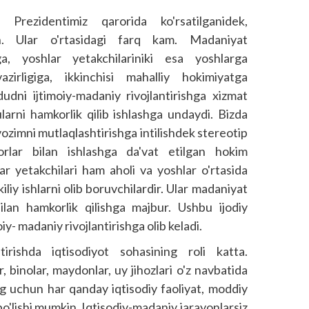
, Prezidentimiz qarorida ko'rsatilganidek,
h. Ular o'rtasidagi farq kam. Madaniyat
ga, yoshlar yetakchilariniki esa yoshlarga
azirligiga, ikkinchisi mahalliy hokimiyatga
dni ijtimoiy-madaniy rivoj­lantirishga xizmat
 ularni hamkorlik qilib ishlashga undaydi. Bizda
vozimni mutlaqlashtirishga intilishdek stereotip
orlar bilan ishlashga da'vat etilgan hokim
ar yetakchilari ham aholi va yoshlar o'rtasida
iliy ishlarni olib boruvchilardir. Ular madaniyat
bilan hamkorlik qilishga majbur. Ushbu ijodiy
y- madaniy rivoj­lantirishga olib keladi.
tirishda iqtisodiyot sohasining roli katta.
 binolar, maydonlar, uy jihozlari o'z navbatida
g uchun har qanday iqtisodiy faoliyat, moddiy
'lishi mumkin. Iqtisodiy-madaniy jarayonlarsiz