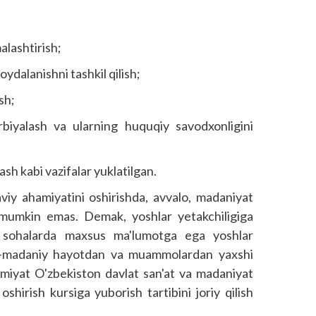
alashtirish;
ydalanishni tashkil qilish;
sh;
rbiyalash va ularning huquqiy savodxonligini
ash kabi vazifalar yuklatilgan.
yaviy ahamiyatini oshirishda, avvalo, madaniyat
o mumkin emas. Demak, yoshlar yetakchiligiga
 sohalarda maxsus ma'lumotga ega yoshlar
oiy-madaniy hayotdan va muammolardan yaxshi
imiyat O'zbekiston davlat san'at va madaniyat
oshirish kursiga yuborish tartibini joriy qilish