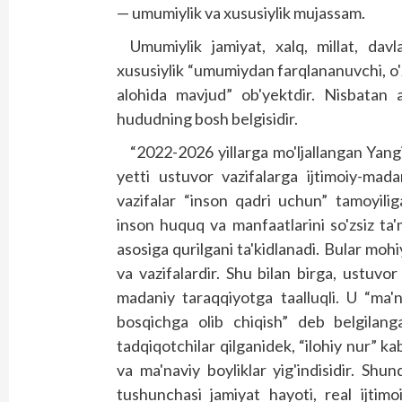
— umumiylik va xususiylik mujassam.
Umumiylik jamiyat, xalq, millat, davl
xususiylik “umumiydan farqlananuvchi, o'
alohida mavjud” ob'yektdir. Nisbatan al
hududning bosh belgisidir.
“2022-2026 yillarga mo'ljallangan Yang
yetti ustuvor vazifalarga ijtimoiy-mada
vazifalar “inson qadri uchun” tamoyilig
inson huquq va manfaatlarini so'zsiz ta'm
asosiga qurilgani ta'kidlanadi. Bular moh
va vazifalardir. Shu bilan birga, ustuvor
madaniy taraqqiyotga taalluqli. U “ma'
bosqichga olib chiqish” deb belgilanga
tadqiqotchilar qilganidek, “ilohiy nur” ka
va ma'naviy boyliklar yig'indisidir. Shu
tushunchasi jamiyat hayoti, real ijtim