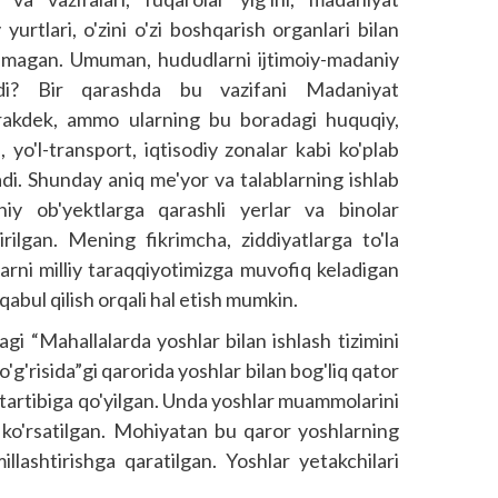
 yurtlari, o'zini o'zi boshqarish organlari bilan
erilmagan. Umuman, hududlarni ijtimoiy-madaniy
iradi? Bir qarashda bu vazifani Madaniyat
kerakdek, ammo ularning bu boradagi huquqiy,
a, yo'l-transport, iqtisodiy zonalar kabi ko'plab
tadi. Shunday aniq me'yor va talablarning ishlab
aniy ob'yektlarga qarashli yerlar va binolar
irilgan. Mening fikrimcha, ziddiyatlarga to'la
rni milliy taraqqiyotimizga muvofiq keladigan
abul qilish orqali hal etish mumkin.
gi “Mahallalarda yoshlar bilan ishlash tizimini
'g'risida”gi qarorida yoshlar bilan bog'liq qator
artibiga qo'yilgan. Unda yoshlar muammolarini
i ko'rsatilgan. Mohiyatan bu qaror yoshlarning
lashtirishga qaratilgan. Yoshlar yetakchilari