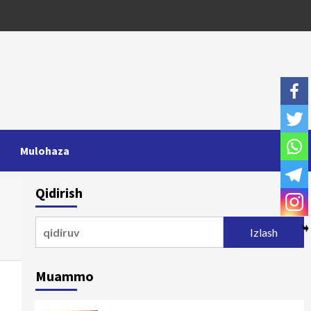
Mulohaza
Qidirish
Qidirshish:
Muammo