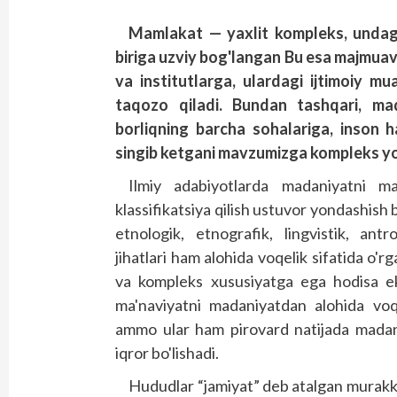
Mamlakat
— yaxlit
kompleks
, undag
biriga
uzviy
bog'langan
Bu
esa
majmuav
va
institutlarga
, ulardagi
ijtimoiy
mua
taqozo
qiladi
. Bundan
tashqari
, ma
borliqning
barcha
sohalariga
, inson
ha
singib
ketgani
mavzumizga
komp
­leks
yo
Ilmiy adabiyotlarda madaniyatni 
klassifikatsiya qilish ustuvor yondashish b
etnologik, etnografik, lingvistik, antr
jihatlari ham alohida voqelik sifatida o'
va kompleks xususiyatga ega hodisa eka
ma'naviyatni madaniyatdan alohida voqel
ammo ular ham pirovard natijada madani
iqror bo'lishadi.
Hududlar “jamiyat” deb atalgan murakkab 