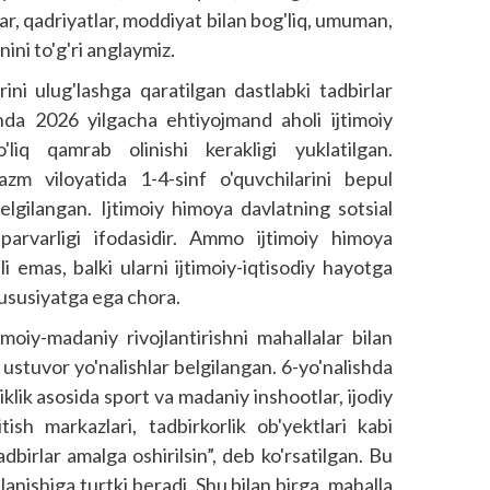
ar, qadriyatlar, moddiyat bilan bog'liq, umuman,
nini to'g'ri anglaymiz.
ini ulug'lashga qaratilgan dastlabki tadbirlar
 Unda 2026 yilgacha ehtiyojmand aholi ijtimoiy
q qamrab olinishi kerakligi yuklatilgan.
m viloya­tida 1-4-sinf o'quvchilarini bepul
elgilangan. Ijtimoiy himoya davlatning sotsial
qparvarligi ifodasidir. Ammo ijtimoiy himoya
i emas, balki ularni ijtimoiy-iqtisodiy hayotga
 xususiyatga ega chora.
imoiy-madaniy rivojlantirishni mahallalar bilan
a ustuvor yo'nalishlar belgilangan. 6-yo'nalishda
klik asosida sport va madaniy inshootlar, ijodiy
tish markazlari, tadbirkorlik ob'yektlari kabi
adbirlar amalga oshirilsin”, deb ko'rsatilgan. Bu
anishiga turtki beradi. Shu bilan birga, mahalla