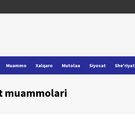
Muammo
Xalqaro
Mutolaa
Siyosat
She'riyat
at muammolari