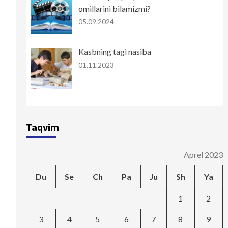
omillarini bilamizmi?
05.09.2024
Kasbning tagi nasiba
01.11.2023
Taqvim
Aprel 2023
Du
Se
Ch
Pa
Ju
Sh
Ya
1
2
3
4
5
6
7
8
9