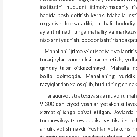
institutini hududni ijtimoiy-madaniy ri
haqida bosh qotirish kerak. Mahalla instit
o'rganish ko'rsatadiki, u hali hududi
aylantirilmadi, unga mahalliy va markaziy
nizolarni yechish, obodonlashtirishda qat
Mahallani ijtimoiy-iqtisodiy rivojlantir
turarjoylar kompleksi barpo etish, yo'll
qanday ta'sir o'tkazolmaydi. Mahalla i
bo'lib qolmoqda. Mahallaning yuridik 
tazyiqlardan xalos qilib, hududning chinak
Taraqqiyot strategiyasiga muvofiq mahal
9 300 dan ziyod yoshlar yetakchisi lavozi
xizmat qilishga da'vat etilgan. Joylarda
tuman-viloyat- respublika vertikali shak
aniqlik yetishmaydi. Yoshlar yetakchisin
ijtimoiy-madaniy rivojlantirishdagi o'r