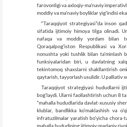
farovonligi va axloqiy-ma'naviy imperativl
moddiy va ma'naviy boy­liklar yig'indisi eka
“Taraqqiyot strategiyasi”da inson qadr
sifatida ijtimoiy himoya tilga olinadi.
nafaqa va moddiy yordam bilan to'li
Qoraqalpog'iston Respublikasi va Xoraz
nonushta yoki tushlik bilan ta'minlash b
funksiyalaridan biri, u davlatning xal
tekintomoq shaxslarni shakllantirish omil
qaytarish, tayyorlash usulidir. U palliativ
Taraqqiyot strategiyasi hududlarni ijt
bog'laydi. Ularni faollashtirish uchun 8 t
“mahalla hududlarida davlat-xususiy sheri
klublar, bandlikka ko'maklashish va o'qi
infratuzilmalar yaratish bo'­yicha chora-t
mahalla hududining ijtimoiy-madaniy rivojl