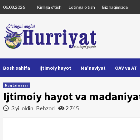
Skip
06.08.2026
Kirillga o'tish
Lotinga o'tish
Biz haqimizda
to
content
Bosh sahifa
Ijtimoiy hayot
Ma'naviyat
OAV va AT
Nuqtai nazar
Ijtimoiy hayot va madaniy
3 yil oldin
Behzod
2 745