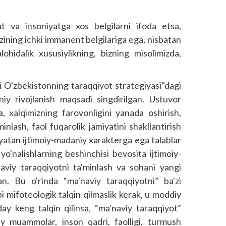
at va insoniyatga xos belgilarni ifoda etsa,
zining ichki immanent belgilariga ega, nisbatan
ohidalik xususiylikning, bizning misolimizda,
i O'zbekistonning taraqqiyot strategiyasi”dagi
niy rivojlanish maqsadi singdirilgan. Ustuvor
a, xalqimizning farovonligini yanada oshirish,
inlash, faol fuqarolik jamiyatini shakllantirish
iyatan ijtimoiy-madaniy xarakterga ega talablar
 yo'nalishlarning beshinchisi bevosita ijtimoiy-
naviy taraqqiyotni ta'minlash va sohani yangi
n. Bu o'rinda “ma'naviy taraqqiyotni” ba'zi
bi mifoteologik talqin qilmaslik kerak, u moddiy
nday keng talqin qilinsa, “ma'naviy taraqqiyot”
oiy muammolar, inson qadri, faolligi, turmush