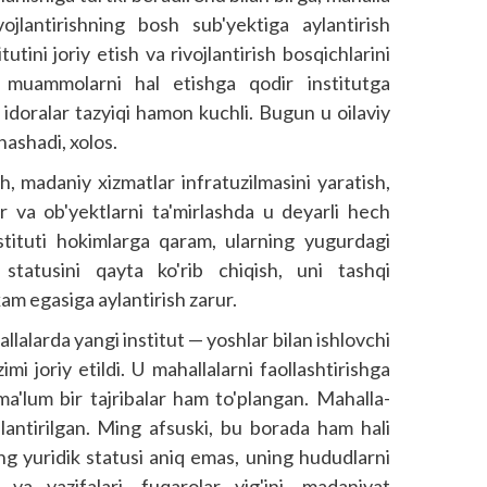
vojlantirishning bosh sub'yektiga aylantirish
utini joriy etish va rivojlantirish bosqichlarini
y muammolarni hal etishga qodir institutga
 idoralar taz­yiqi hamon kuchli. Bugun u oilaviy
nashadi, xolos.
ish, madaniy xizmatlar infratuzilmasini yaratish,
ar va ob'yektlarni ta'mirlashda u deyarli hech
nstituti hokimlarga qaram, ularning yugurdagi
statusini qayta ko'rib chiqish, uni tashqi
am egasiga aylantirish zarur.
lalarda yangi institut — yoshlar bilan ishlovchi
mi joriy etildi. U mahallalarni faollashtirishga
 ma'lum bir tajribalar ham to'plangan. Mahalla-
llantirilgan. Ming afsuski, bu borada ham hali
ing yuridik statusi aniq emas, uning hududlarni
ni va vazifalari, fuqarolar yig'ini, madaniyat