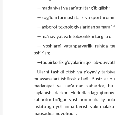
— madaniyat va san'atni targ'ib qilish;
— sog'lom turmush tarzi va sportni omm
— axborot texnologiyalaridan samarali fo
— ma'naviyat va kitobxonlikni targ'ib qili
— yoshlarni vatanparvarlik ruhida ta
oshirish;
—tadbirkorlik g'oyalarini qo'llab-quvvatl
Ularni tashkil etish va g'oyaviy-tarbi
muassasalari ishtirok etadi. Busiz asl
madaniyat va san'atdan xabardor, bu
saylanishi darkor. Hududlardagi ijtim
xabardor bo'lgan yoshlarni mahalliy hok
institutiga yo'llanma berish yoki malaka 
maqsadga muvofiqdir.