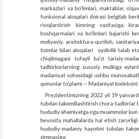
markazlari va bo'limlari, maktablar, o'quv
funksional aloqalari doirasi belgilab b
rivojlantirish kimning vazifasiga k
boshqarmalari va bo'limlari bajarishi 
moliyaviy, arxitektura-qurilish, sanitariy
tizimlar bilan aloqalari oydinlik talab e
chiqilmagani tufayli ba'zi tarixiy-mad
tadbirkorlarning xususiy mulkiga aylant
madaniyat sohasidagi ushbu munosabatla
qonunlar to'plami — Madaniyat kodeksini q
Prezidentimizning 2022 yil 19 yanvarda
tubdan takomillashtirish chora-tadbirlar to
hududiy ahamiyatga ega muammolar kun t
bevosita mahallalarda hal etish zarurlig
hududiy-madaniy hayotini tubdan takomil
zimmasiga: