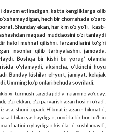
sini davom ettiradigan, katta kengliklarga olib
o o'xshamaydigan, hech bir chorrahada o'zaro
rat. Shunday ekan, har kim o'z yo'li, kasb-
 yashashdan maqsad-muddaosini o'zi tanlaydi
ir halol mehnat qilishni, farzandlarini to'g'ri
igan insonlar qilib tarbiyalashni, jamoada,
ylaydi. Boshqa bir kishi bu yorug' olamda
sida o'ylamaydi, aksincha, o'tkinchi hoyu
di. Bunday kishilar el-yurt, jamiyat, kelajak
di. Umrning ko'p onlari behuda sovriladi.
 ikki xil turmush tarzida jiddiy muammo yo'qday.
adi, o'zi ekkan, o'zi parvarishlagan hosilni o'radi.
zlasa, shuni topadi. Hikmat izlagan – hikmatni,
a hasad bilan yashaydigan, umrida bir bor bo'lsin
 manfaatini o'ylaydigan kishilarni xushlamaydi,