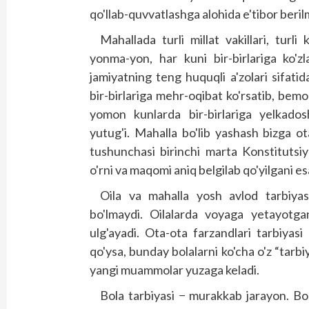
qo'llab-quvvatlashga alohida e'tibor beri
Mahallada turli millat vakillari, turli 
yonma-yon, har kuni bir-birlariga ko'zl
jamiyatning teng huquqli a'zolari sifatid
bir-birlariga mehr-oqibat ko'rsatib, bemo
yomon kunlarda bir-birlariga yelkados
yutug'i. Mahalla bo'lib yashash bizga 
tushunchasi birinchi marta Konstitutsiy
o'rni va maqomi aniq belgilab qo'yilgani e
Oila va mahalla yosh avlod tarbiyas
bo'lmaydi. Oilalarda voyaga yetayotgan
ulg'ayadi. Ota-ota farzandlari tar­biyasi
qo'ysa, bunday bolalarni ko'cha o'z “tarbi
yangi muammolar yuzaga keladi.
Bola tarbiyasi − murakkab jarayon. Bola