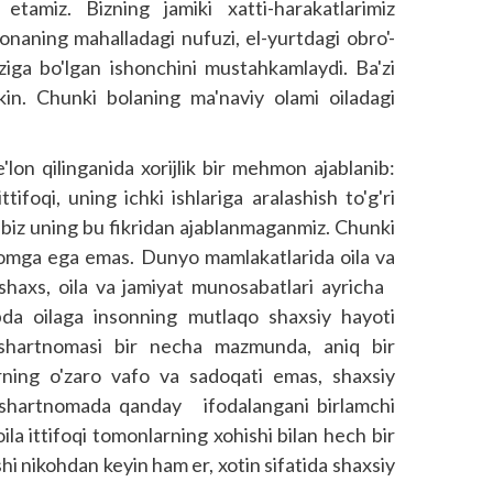
amiz. Bizning jamiki xatti-harakatlarimiz
-onaning mahalladagi nufuzi, el-yurtdagi obro'-
'ziga bo'lgan ishonchini mustahkamlaydi. Ba'zi
in. Chunki bolaning ma'naviy olami oiladagi
'lon qilinganida xorijlik bir mehmon ajablanib:
ttifoqi, uning ichki ishlariga aralashish to'g'ri
iz uning bu fikridan ajab­lanmaganmiz. Chunki
omga ega emas. Dunyo mamlakatlarida oila va
i, shaxs, oila va jamiyat munosabatlari ayricha
bda oilaga insonning mutlaqo shaxsiy hayoti
h shartnomasi bir necha mazmunda, aniq bir
rning o'zaro vafo va sadoqati emas, shaxsiy
i shartnomada qanday ifodalangani birlamchi
la ittifoqi tomonlarning xohishi bilan hech bir
hi nikohdan keyin ham er, xotin sifatida shaxsiy