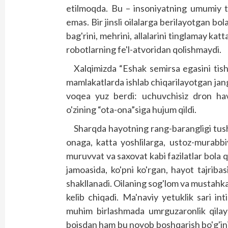
etilmoqda. Bu – insoniyatning umumiy t
emas. Bir jinsli oilalarga berilayotgan b
bag'rini, mehrini, allalarini tinglamay kat
robotlarning fe'l-atvoridan qolishmaydi.
Xalqimizda “Eshak semirsa egasini tis
mamlakatlarda ishlab chiqarilayotgan jan
voqea yuz berdi: uchuvchisiz dron h
o'zining “ota-ona”siga hujum qildi.
Sharqda hayotning rang-barangligi tush
onaga, katta yoshlilarga, ustoz-murabb
muruvvat va saxovat kabi fazilatlar bola q
jamoasida, ko'pni ko'rgan, hayot tajriba
shakllanadi. Oilaning sog'lom va mustahk
kelib chiqadi. Ma'naviy yetuklik sari int
muhim birlashmada umrguzaronlik qilayot
boisdan ham bu noyob boshqarish bo'g'in