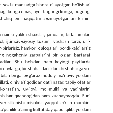
 soxta maqsadga ishora qilayotgan bo'lishlari
agi kunga emas, ayni bugungi kunga, bugungi
achchiq bir haqiqatni sezmayotganlari kishini
 nainki yakka shaxslar, jamoalar, birlashmalar,
l, ijtimoiy-siyosiy tuzumi, yashash tarzi, urf-
-birlarisiz, hamkorlik aloqalari, bordi-keldilarsiz
ng nogahoniy zarbalarini bir o'zlari bartaraf
adilar. Shu boisdan ham keyingi paytlarda
chi davlatga, bir shahardan ikkinchi shaharga yo'l
 bilan birga, beg'araz moddiy, ma'naviy yordam
ti, diniy e'tiqodidan qat'i nazar, tabiiy ofatlar
'rsatish, uy-joyi, mol-mulki va yaqinlarini
tlash har qachongidan ham kuchaymoqda. Buni
yer silkinishi misolida yaqqol ko'rish mumkin.
pchilik o'zining kulfatiday qabul qilib, yordam