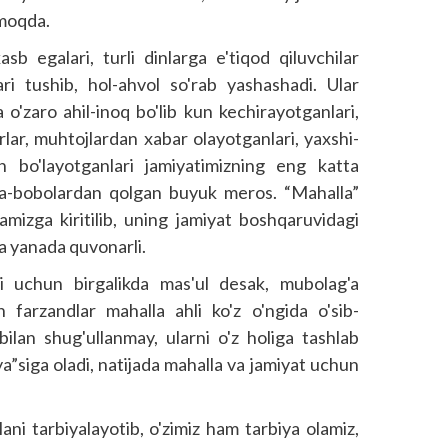
lmoqda.
kasb egalari, turli dinlarga e'tiqod qiluvchilar
ari tushib, hol-ahvol so'rab yashashadi. Ular
a o'zaro ahil-inoq bo'lib kun kechirayotganlari,
rlar, muhtojlardan xabar olayotganlari, yaxshi-
h bo'layotganlari jamiyatimizning eng katta
ota-bobolardan qolgan buyuk meros. “Mahalla”
amizga kiritilib, uning jamiyat boshqaruvidagi
sa yanada quvonarli.
i uchun birgalikda mas'ul desak, mubolag'a
 farzandlar mahalla ahli ko'z o'ngida o'sib-
 bilan shug'ullanmay, ularni o'z holiga tashlab
ya”siga oladi, natijada mahalla va jamiyat uchun
ni tarbiya­layotib, o'zimiz ham tarbiya olamiz,