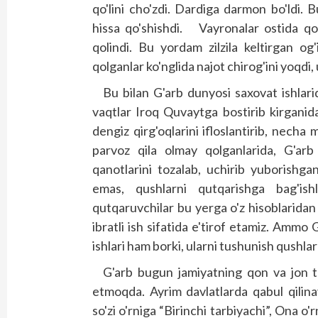
qo'lini cho'zdi. Dardiga darmon bo'ldi. 
hissa qo'shishdi. Vayronalar ostida qo
qolindi. Bu yordam zilzila keltirgan og'
qolganlar ko'nglida najot chirog'ini yoqdi,
Bu bilan G'arb dunyosi saxovat ishla
vaqtlar Iroq Quvaytga bostirib kirganid
dengiz qirg'oqlarini ifloslantirib, nech
parvoz qila olmay qolganlarida, G'arb 
qanotlarini tozalab, uchirib yuborishga
emas, qushlarni qutqarishga bag'ishl
qutqaruvchilar bu yerga o'z hisoblaridan 
ibratli ish sifatida e'tirof etamiz. Amm
ishlari ham borki, ularni tushunish qushla
G'arb bugun jamiyatning qon va jon t
etmoqda. Ayrim davlatlarda qabul qili
so'zi o'rniga “Birinchi tarbiyachi”, Ona o'r