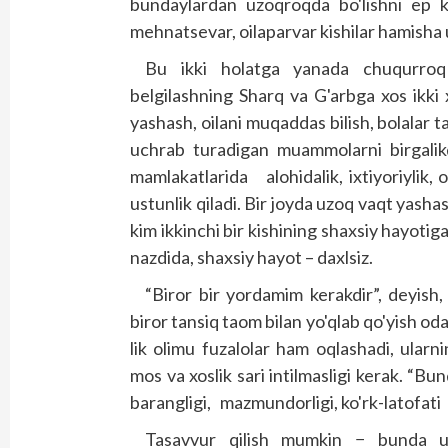
bundaylardan uzoqroqda bo'lishni ep ko'
mehnatsevar, oilaparvar kishilar hamisha ul
Bu ikki holatga yanada chuqurroq 
belgilashning Sharq va G'arbga xos ikki 
yashash, oilani muqaddas bilish, bolalar t
uchrab turadigan muammolarni birgalikd
mamlakatlarida alohidalik, ixtiyoriylik, 
ustunlik qiladi. Bir joyda uzoq vaqt yash
kim ikkinchi bir kishining shaxsiy hayot
nazdida, shaxsiy hayot – daxlsiz.
“Biror bir yordamim kerakdir”, deyish,
biror tansiq taom bilan yo'qlab qo'yish od
lik olimu fuzalolar ham oqlashadi, ularnin
mos va xoslik sari intilmasligi kerak. “Bu
barangligi, mazmundorligi, ko'rk-latofati 
Tasavvur qilish mumkin − bunda ul