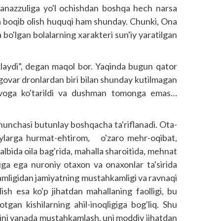
anazzuliga yo'l ochishdan boshqa hech narsa
ola boqib olish huquqi ham shunday. Chunki, Ona
ta bo'lgan bolalarning xarakteri sun'iy yaratilgan
hlaydi”, degan maqol bor. Yaqinda bugun qator
govar dronlardan biri bilan shunday kutilmagan
avoga ko'tarildi va dushman tomonga emas…
unchasi butunlay boshqacha ta'riflanadi. Ota-
iylarga hurmat-ehtirom, o'zaro mehr-oqibat,
albida oila bag'rida, mahalla sharoitida, mehnat
siga ega nuroniy otaxon va onaxonlar ta'sirida
amligidan jamiyatning mustahkamligi va ravnaqi
ilish esa ko'p jihatdan mahallaning faolligi, bu
gan kishilarning ahil-inoqligiga bog'liq. Shu
ini yanada mustahkamlash, uni moddiy jihatdan