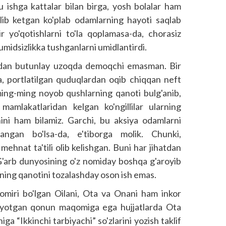
Bu ishga kattalar bilan birga, yosh bolalar ham
lib ketgan ko'plab odamlarning hayoti saqlab
ir yo'qotishlarni to'la qoplamasa-da, chorasiz
 umidsizlikka tushganlarni umidlantirdi.
ridan butunlay uzoqda demoqchi emasman. Bir
a, portlatilgan quduqlardan oqib chiqqan neft
a ming-ming noyob qushlarning qanoti bulg'anib,
mamlakatlaridan kelgan ko'ngillilar ularning
nini ham bilamiz. Garchi, bu aksiya odamlarni
angan bo'lsa-da, e'tiborga molik. Chunki,
mehnat ta'tili olib kelishgan. Buni har jihatdan
o G'arb dunyosining o'z nomiday boshqa g'aroyib
rning qanotini tozalashday oson ish emas.
omiri bo'lgan Oilani, Ota va Onani ham inkor
nayotgan qonun maqomiga ega hujjatlarda Ota
niga “Ikkinchi tarbiyachi” so'zlarini yozish taklif