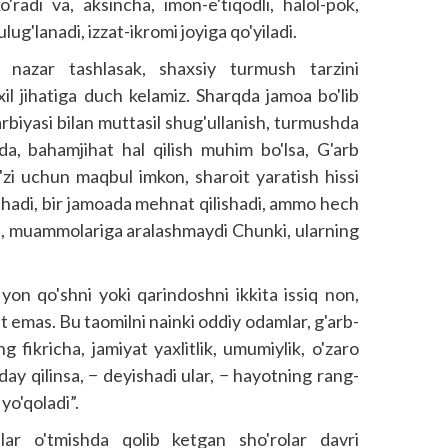
radi va, aksincha, imon-e'tiqodli, halol-pok,
ug'lanadi, izzat-ikromi joyiga qo'yiladi.
nazar tashlasak, shaxsiy turmush tarzini
xil jihatiga duch kelamiz. Sharqda jamoa bo'lib
arbiyasi bilan muttasil shug'ullanish, turmushda
a, bahamjihat hal qilish muhim bo'lsa, G'arb
o'zi uchun maqbul imkon, sharoit yaratish hissi
ashadi, bir jamoada mehnat qilishadi, ammo hech
iga, muammolariga aralashmaydi Chunki, ularning
 yon qo'shni yoki qarindoshni ikkita issiq non,
at emas. Bu taomilni nainki oddiy odamlar, g'arb­
g fik­richa, jamiyat yaxlitlik, umumiylik, o'zaro
nday qilinsa, − deyishadi ular, − hayotning rang-
yo'qoladi”.
ar o'tmishda qolib ketgan sho'rolar davri