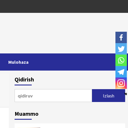
Mulohaza
Qidirish
Qidirshish:
Muammo