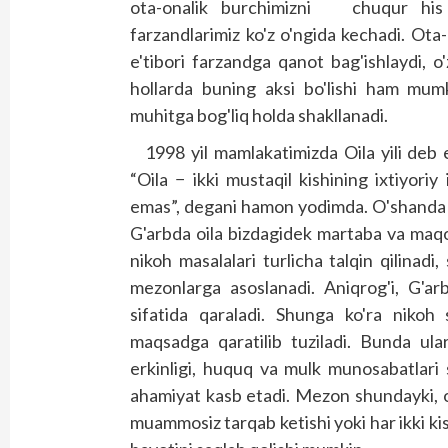
ota-onalik burchimizni chuqur his et
farzandlarimiz ko'z o'ngida kechadi. Ota­
e'tibori farzandga qanot bag'ishlaydi, o
hollarda buning aksi bo'lishi ham mumk
muhitga bog'liq holda shakllanadi.
1998 yil mamlakatimizda Oila yili deb e
“Oila − ikki mustaqil kishining ixtiyoriy i
emas”, degani hamon yodimda. O'shanda b
G'arbda oila bizdagidek martaba va maq
nikoh masalalari turlicha talqin qilinad
mezonlarga asoslanadi. Aniqrog'i, G'ar
sifatida qaraladi. Shunga ko'ra niko
maqsadga qaratilib tuziladi. Bunda ula
erkinligi, huquq va mulk munosabatlar
ahamiyat kasb etadi. Mezon shundayki, oi
muammosiz tarqab ketishi yoki har ikki kis