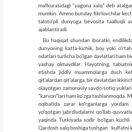
mafkurasidagi “yagona xalq” deb atalgan
mumkin. Ammo bunday fikrlovchilar kech
taloto'pli dunyoga bevosita taalluqli 
ajablantiradi.
Bu haqiqat shundan iboratki, endilikda
dunyoning katta-kichik, boy yoki o'rtaho
odatlari turlicha bo'lgan davlatlari ham bir
yashay olmaydilar. Hayotning, tabiatni
etishda jiddiy muammolarga duch kel
qit'alardan qit'alarga, bir davlatdan ikkin
olayotgan zamonaviy savdo-sotiq yuklari
“karvon”lari ham ko'zga tashlanmoqda. Milla
oqibatida zarar ko'rganlarga yordam ko
yo'qotgan jabrdiydalarni qo'llab-quvva
yaqinda Turkiyada sodir bo'lgan kuchli 
Qardosh xalq boshiga tushgan kulfatni ko'