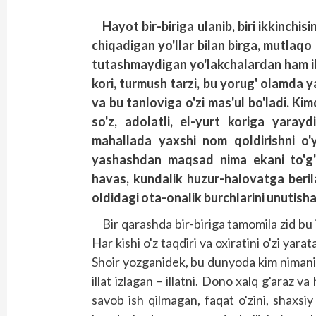
Hayot bir-biriga ulanib, biri ikkinchi
chiqadigan yo'llar bilan birga, mutlaq
tutashmaydigan yo'lakchalardan ham ibo
kori, turmush tarzi, bu yorug' olamda
va bu tanloviga o'zi mas'ul bo'ladi. Kimd
so'z, adolatli, el-yurt koriga yarayd
mahallada yaxshi nom qoldirishni o'
yashashdan maqsad nima ekani to'g'ri
havas, kundalik huzur-halovatga berila
oldidagi ota-onalik burchlarini unutisha
Bir qarashda bir-biriga tamomila zid bu
Har kishi o'z taqdiri va oxiratini o'zi yarat
Shoir yozganidek, bu dunyoda kim nimani i
illat izlagan – illatni. Dono xalq g'araz v
savob ish qilmagan, faqat o'zini, shaxsiy