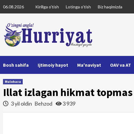
Skip
06.08.2026
Kirillga o'tish
Lotinga o'tish
Biz haqimizda
to
content
Bosh sahifa
Ijtimoiy hayot
Ma'naviyat
OAV va AT
Mulohaza
Illat izlagan hikmat topmas
3 yil oldin
Behzod
3 939