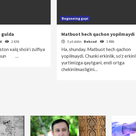
Bugunning gapi
s gulda
Matbuot hech qachon yopilmaydi
od
2 636
3 yil oldin
Behzod
1 486
ton xalq shoiri zulfiya
Ha, shunday. Matbuot hech qachon
an kun …
yopilmaydi. Chunki erkinlik, so'z erkinl
yurtimizga qaytgani, endi ortga
chekinilmasligini…