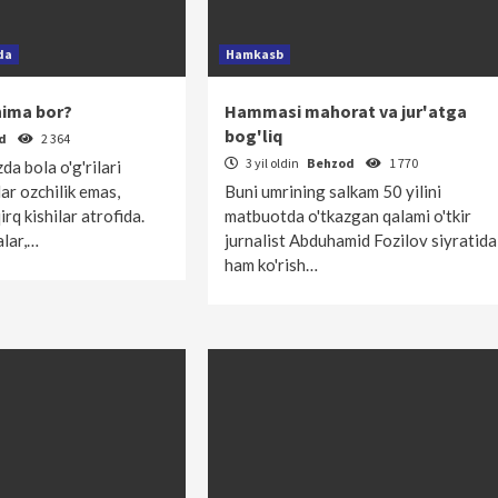
da
Hamkasb
nima bor?
Hammasi mahorat va jur'atga
bog'liq
od
2 364
3 yil oldin
Behzod
1 770
da bola o'g'rilari
ar ozchilik emas,
Buni umrining salkam 50 yilini
irq kishilar atrofida.
matbuotda o'tkazgan qalami o'tkir
alar,…
jurnalist Abduhamid Fozilov siyratida
ham ko'rish…