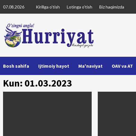
Skip
07.08.2026
Kirillga o'tish
Lotinga o'tish
Biz haqimizda
to
content
Bosh sahifa
Ijtimoiy hayot
Ma'naviyat
OAV va AT
Kun: 01.03.2023