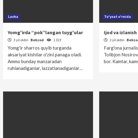
Lavha
To'yxat o'rnida
Yomg'irda “pok”langan tuyg'ular
Ijod va izlanish
3 yil oldin
Behzod
1 323
3 yil oldin
Behz
Yomg'ir sharros quyib turganda
Farg'ona jurnali
aksariyat kishilar o'zini panaga oladi.
Tolibjon Nosirovn
Ammo bunday manzaradan
bor. Kamtar, ka
ruhlanadiganlar, lazzatlanadiganlar…