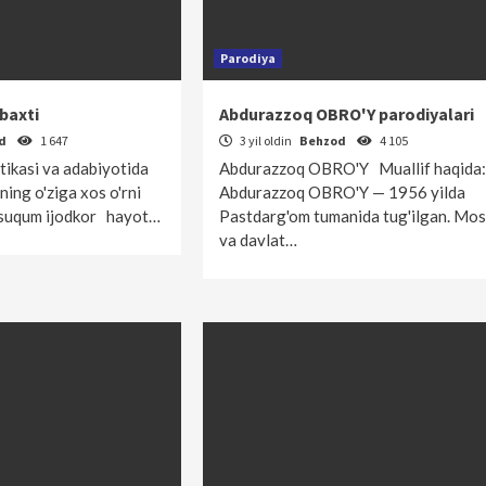
Parodiya
 baxti
Abdurazzoq OBRO'Y parodiyalari
od
1 647
3 yil oldin
Behzod
4 105
stikasi va adabiyotida
Abdurazzoq OBRO'Y Muallif haqida:
ing o'ziga xos o'rni
Abdurazzoq OBRO'Y — 1956 yilda
msuqum ijodkor hayot…
Pastdarg'om tumanida tug'ilgan. Mo­s­­­­­­k­­­­­­­
va davlat…