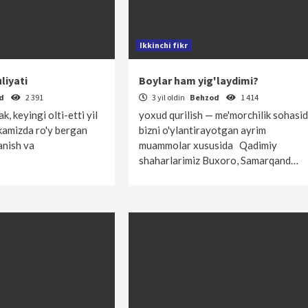
Ikkinchi fikr
liyati
Boylar ham yig'laydimi?
od
2 391
3 yil oldin
Behzod
1 414
k, keyingi olti-etti yil
yoxud qurilish — me'morchilik sohasi
ikamizda ro'y bergan
bizni o'ylantirayotgan ayrim
anish va
muammolar xususida Qadimiy
…
shaharlarimiz Buxoro, Samarqand…