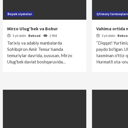
Buyuk siymolar
Ijtimoiy tarmoqlar
Mirzo Ulug'bek va Bobur
Vahima ortida 
3 yil oldin
Behzod
2 954
3 yil oldin
Behz
Tarixiy va adabiy manbalarda
“Diqqat! Yurtimiz
Sohibqiron Amir Temur hamda
paydo bo'lgan. Ul
temuriylar davrida, xususan, Mirzo
taxminan o'ttiz-q
Ulug'bek davlat boshqaruvida…
Hurmatli ota-on