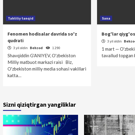
Tahliliy tanqid
Sana
Fenomen hodisalar davrida so'z
Bog'lar qiyg'o
qudrati
3 yil oldin
Behz
3 yil oldin
Behzod
1 290
1 mart — O'zbekis
Shavqiddin G'ANIYEV, O'zbekiston
tavallud topg
Milliy matbuot markazi raisi Biz,
O'zbekiston milliy media sohasi vakillari
katta…
Sizni qiziqtirgan yangiliklar