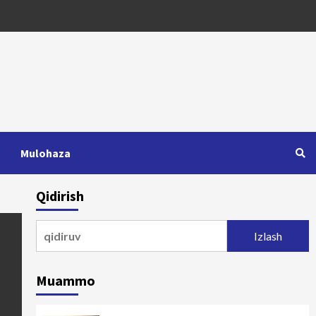
Mulohaza
Qidirish
Qidirshish:
Muammo