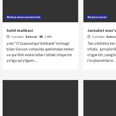
Moliya muassasalarida
Nuqtai nazar
Sohil malikasi
Jurnalist mas'u
3 yil oldin
Behzod
2 989
3 yil oldin
Behz
yoki “O'zsanoatqurilishbank” ko'magi
Tan olishimiz kera
bilan Surxon vohasida qamishdan mebel
ichida jurnalist
va qurilish materiallari ishlab chiqarish
o'zgarish, yangil
yo'lga qo'yilgani…
rivojlanishlarni