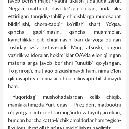
javob berish majburiyatini tiklash juda-juda zarur.
Negaki, matbuot—davr ko'zgusi ekan, unda aks
ettirilgan tanqidiy-tahliliy chiqish­larga munosabat
bildirilishi, chora-tadbir ko'rilishi shart. Yo'qsa,
qancha gapirilmasin, qancha muammolar,
kamchiliklar olib chiqilmasin, bari daryoga otilgan
toshday izsiz ketaveradi. Ming afsuski, bugun
vazirlik va idoralar, hokimliklar OAVda e'lon qilingan
materiallarga javob berishni “unutib” qo'yishgan.
To'g'rirog'i, mutlaqo qiziqishmaydi ham, nima e'lon
qilinayapti-yu, nimalar chop qilinyapti bilishmaydi
ham.
Yuqoridagi mushohadalardan kelib chiqib,
mamlakatimizda Yurt egasi —Prezident matbuotni
o'qiyotgan, internet tarmog'ini kuzatayotgan ekan,
bundan barcha katta-kichik amaldorlar ham tegish­
li xulosa, ibrat olishlariga umid qilishga haqlimiz.