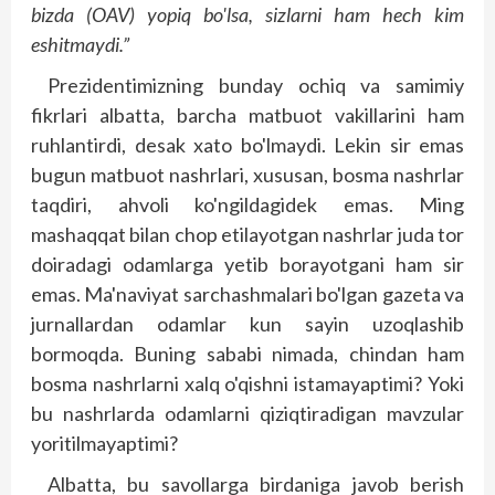
bizda (OAV) yopiq bo'lsa, sizlarni ham hech kim
eshitmaydi.”
Prezidentimizning bunday ochiq va samimiy
fikrlari albatta, barcha matbuot vakillarini ham
ruhlantirdi, desak xato bo'lmaydi. Lekin sir emas
bugun matbuot nashrlari, xususan, bosma nashrlar
taqdiri, ahvoli ko'ngildagidek emas. Ming
mashaqqat bilan chop etilayotgan nashrlar juda tor
doiradagi odamlarga yetib borayotgani ham sir
emas. Ma'naviyat sarchashmalari bo'lgan gazeta va
jurnallardan odamlar kun sayin uzoqlashib
bormoqda. Buning sababi nimada, chindan ham
bosma nashrlarni xalq o'qishni istamayaptimi? Yoki
bu nashrlarda odamlarni qiziqtiradigan mavzular
yoritilmayaptimi?
Albatta, bu savollarga birdaniga javob berish