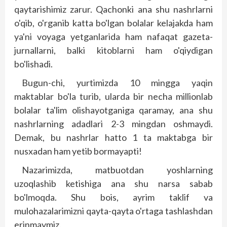
qaytarishimiz zarur. Qachonki ana shu nashrlarni
o'qib, o'rganib katta bo'lgan bolalar kelajakda ham
ya'ni voyaga yetganlarida ham nafaqat gazeta-
jurnallarni, balki kitoblarni ham o'qiydigan
bo'lishadi.
Bugun-chi, yurtimizda 10 mingga yaqin
maktablar bo'la turib, ularda bir necha millionlab
bolalar ta'lim olishayotganiga qaramay, ana shu
nashrlarning adadlari 2-3 mingdan oshmaydi.
Demak, bu nashrlar hatto 1 ta maktabga bir
nusxadan ham yetib bormayapti!
Nazarimizda, matbuotdan yoshlarning
uzoqlashib ketishiga ana shu narsa sabab
bo'lmoqda. Shu bois, ayrim taklif va
mulohazalarimizni qayta-qayta o'rtaga tashlashdan
erinmaymiz.