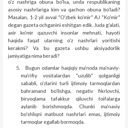
o'z nashriga obuna bo'lsa, unda respublikaning
asosiy nashrlariga kim va qachon obuna bo'ladi?
Masalan, 1-2 yil avval “O'zbek ko'mir” AJ “Ko'mir”
degan gazeta ochganini eshitgan edik. Juda g'alati,
axir ko'mir qazuvchi insonlar mehnati, hayoti
haqida faqat ularning o'z nashrlari yoritishi
kerakmi? Va bu gazeta ushbu aksiyadorlik
jamiyatiga nima beradi?
Bugun odamlar haqiqiy ma'noda ma'naviy-
ma'rifiy vositalardan “uzulib” qolganligi
sababli, o'zlarini turli ijtimoiy tarmoqlardan
bahramand bo'lishga, negativ fikrlovchi,
biryoqlama tafakkur qiluvchi toifalarga
aylanib borishmoqda. Chunki ma'naviy
bo'shliqni matbuot nashrlari emas, ijtimoiy
tarmoqlar egallab bormoqda.