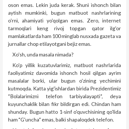
oson emas. Lekin juda kerak. Shuni ishonch bilan
aytish mumkinki, bugun matbuot nashrlarining
o'rni, ahamiyati yo'qolgan emas. Zero, internet
tarmoqlari keng rivoj topgan qator ilg'or
mamlakatlarda ham 100 minglab nusxada gazeta va
jurnallar chop etilayotgani bejiz emas.
Xo'sh, unda masala nimada?
Ko'p yillik kuzatuvlarimiz, matbuot nashrlarida
faoliyatimiz davomida ishonch hosil qilgan ayrim
masalalar borki, ular bugun o'zining yechimini
kutmoqda. Katta yig'ishlardan birida Prezidentimiz
“Bolalarimizni telefon tarbiyalayapti”, deya
kuyunchaklik bilan fikr bildirgan edi. Chindan ham
shunday. Bugun hatto 1-sinf o'quvchisining qo'lida
ham “G'uncha” emas, balki shapaloqdek telefon.