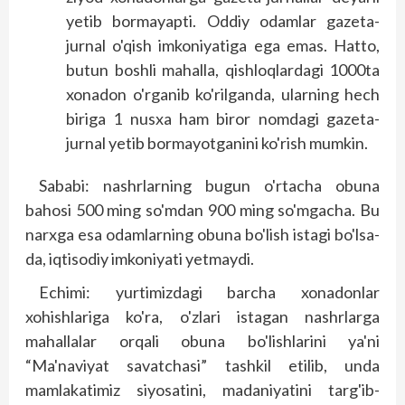
yetib bormayapti. Oddiy odamlar gazeta-
jurnal o'qish imkoniyatiga ega emas. Hatto,
butun boshli mahalla, qish­loqlardagi 1000ta
xonadon o'rganib ko'rilganda, ularning hech
biriga 1 nusxa ham biror nomdagi gazeta-
jurnal yetib bormayotganini ko'rish mumkin.
Sababi: nashrlarning bugun o'rtacha obuna
bahosi 500 ming so'mdan 900 ming so'mgacha. Bu
narxga esa odamlarning obuna bo'lish istagi bo'lsa-
da, iqtisodiy imkoniyati yetmaydi.
Echimi: yurtimizdagi barcha xonadonlar
xohishlariga ko'ra, o'zlari istagan nashrlarga
mahallalar orqali obuna bo'lishlarini ya'ni
“Ma'naviyat savatchasi” tashkil etilib, unda
mamlakatimiz siyosatini, madaniyatini targ'ib-