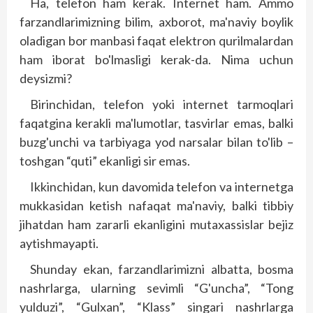
Ha, telefon ham kerak. Internet ham. Ammo
farzandlarimizning bilim, axborot, ma'naviy boylik
oladigan bor manbasi faqat elektron qurilmalardan
ham iborat bo'lmasligi kerak-da. Nima uchun
deysizmi?
Birinchidan, telefon yoki internet tarmoqlari
faqatgina kerakli ma'lumotlar, tasvirlar emas, balki
buzg'unchi va tarbiyaga yod narsalar bilan to'lib –
toshgan “quti” ekanligi sir emas.
Ikkinchidan, kun davomida telefon va internetga
mukkasidan ketish nafaqat ma'naviy, balki tibbiy
jihatdan ham zararli ekanligini mutaxassislar bejiz
aytishmayapti.
Shunday ekan, farzandlarimizni albatta, bosma
nashrlarga, ularning sevimli “G'uncha”, “Tong
yulduzi”, “Gulxan”, “Klass” singari nashrlarga