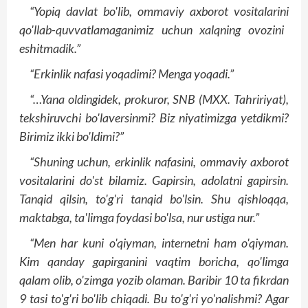
“Yopiq
davlat
bo'lib
, ommaviy
axborot
vositalarini
qo'llab
-quvvatlamaganimiz
uchun
xalqning
ovozini
eshitmadik
.”
“Erkinlik nafasi yoqadimi? Menga yoqadi.”
“…Yana oldingidek, prokuror, SNB (MXX. Tahririyat),
tekshiruvchi bo'laversinmi? Biz niyatimizga yetdikmi?
Birimiz ikki bo'ldimi?”
“Shuning uchun, erkinlik nafasini, ommaviy axborot
vositalarini do'st bilamiz. Gapirsin, adolatni gapirsin.
Tanqid qilsin, to'g'ri tanqid bo'lsin. Shu qishloqqa,
maktabga, ta'limga foydasi bo'lsa, nur ustiga nur.”
“Men har kuni o'qiyman, internetni ham o'qiyman.
Kim qanday gapirganini vaqtim boricha, qo'limga
qalam olib, o'zimga yozib olaman. Baribir 10 ta fikr­dan
9 tasi to'g'ri bo'lib chiqadi. Bu to'g'ri yo'nalishmi? Agar