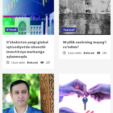
E'tirof
Taassuf
O'zbekiston yangi global
90 yillik nashrning mayog'i
iqtisodiyotda ishonchli
so'ndimi?
investitsiya markaziga
1 kun oldin
Behzod
143
aylanmoqda
1 kun oldin
Behzod
187