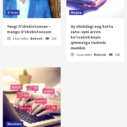
G'urur
Huquq
Yangi O'zbekistonsan –
Uy olishdagi eng katta
mangu O'zbekistonsan!
xato: uyni arzon
ko'rsatish keyin
1 kun oldin
Behzod
132
qimmatga tushishi
mumkin
1 kun oldin
Behzod
146
Muammo