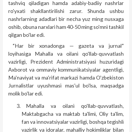
tashviq qiladigan hamda adabiy-badiiy nashrlar
ro'yxati shakl­lantirilishi zarur. Shunda ushbu
nashrlarning adadlari bir necha yuz ming nusxaga
oshib, obuna narxlari ham 40-50 ming so'mni tashkil
qilgan bo'lar edi.
“Har bir xonadonga — gazeta va jurnal”
loyihasiga Mahalla va oilani qo'llab-quvvatlash
vazirligi, Prezident Administratsiyasi huzuridagi
Axborot va ommaviy kommunikatsiyalar agentligi,
Ma'naviyat va ma'rifat markazi hamda O'zbekis­ton
Jurnalistlar uyushmasi mas'ul bo'lsa, maqsadga
molik bo'lar edi.
Mahalla va oilani qo'llab-quvvatlash,
Maktabgacha va maktab ta'limi, Oliy ta'lim,
fan va innovatsiyalar vazirligi, boshqa tegishli
vazirlik va idoralar, mahalliy hokimliklar bilan