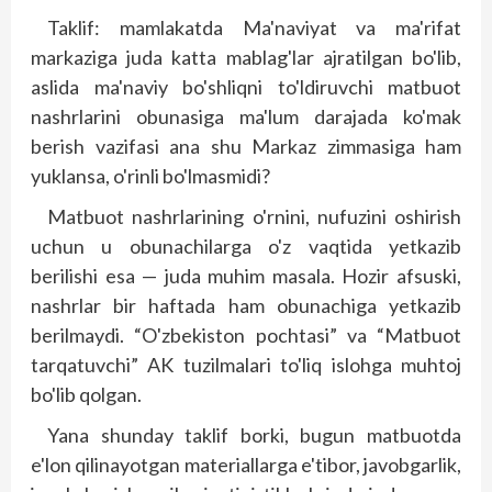
Taklif: mamlakatda Ma'naviyat va ma'rifat
markaziga juda katta mab­lag'lar ajratilgan bo'lib,
aslida ma'naviy bo'shliqni to'ldiruvchi matbuot
nashrlarini obunasiga ma'lum darajada ko'mak
berish vazifasi ana shu Markaz zimmasiga ham
yuklansa, o'rinli bo'lmasmidi?
Matbuot nashrlarining o'rnini, nufuzini oshirish
uchun u obunachilarga o'z vaqtida yetkazib
berilishi esa — juda muhim masala. Hozir afsuski,
nashrlar bir haftada ham obunachiga yetkazib
berilmaydi. “O'zbekiston poch­tasi” va “Matbuot
tarqatuvchi” AK tuzilmalari to'liq islohga muhtoj
bo'lib qolgan.
Yana shunday taklif borki, bugun matbuotda
e'lon qilinayotgan materiallarga e'tibor, javobgarlik,