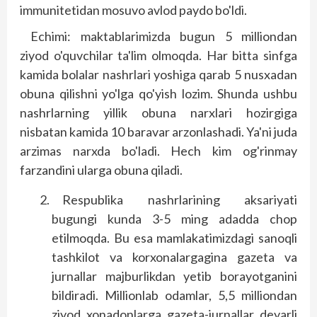
immunitetidan mosuvo avlod paydo bo'ldi.
Echimi: maktablarimizda bugun 5 milliondan
ziyod o'quvchilar ta'lim olmoqda. Har bitta sinfga
kamida bolalar nashrlari yoshiga qarab 5 nusxadan
obuna qilishni yo'lga qo'yish lozim. Shunda ushbu
nashrlarning yillik obuna narxlari hozirgiga
nisbatan kamida 10 baravar arzonlashadi. Ya'ni juda
arzimas narxda bo'ladi. Hech kim og'rinmay
farzandini ularga obuna qiladi.
Respublika nashrlarining aksariyati
bugungi kunda 3-5 ming adadda chop
etilmoqda. Bu esa mamlakatimizdagi sanoqli
tashkilot va korxonalargagina gazeta va
jurnallar majburlikdan yetib borayotganini
bildiradi. Millionlab odamlar, 5,5 milliondan
ziyod xonadonlarga gazeta-jurnallar deyarli