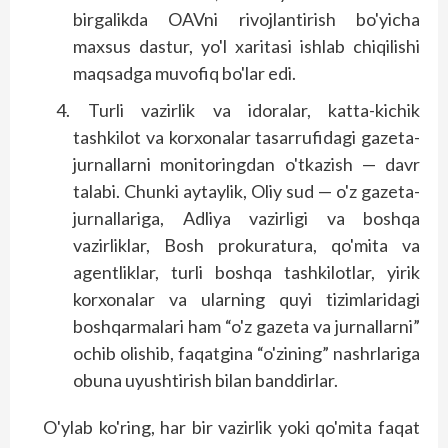
birgalikda OAVni rivojlantirish bo'yicha
maxsus das­tur, yo'l xaritasi ishlab chiqilishi
maqsadga muvofiq bo'lar edi.
Turli vazirlik va idoralar, katta-kichik
tashkilot va korxonalar tasarrufidagi gazeta-
jurnallarni monitoringdan o'tkazish — davr
talabi. Chunki aytaylik, Oliy sud — o'z gazeta-
jurnallariga, Adliya vazirligi va boshqa
vazirliklar, Bosh prokuratura, qo'mita va
agentliklar, turli boshqa tashkilotlar, yirik
korxonalar va ularning quyi tizimlaridagi
boshqarmalari ham “o'z gazeta va jurnallarni”
ochib olishib, faqatgina “o'zining” nashrlariga
obuna uyushtirish bilan banddirlar.
O'ylab ko'ring, har bir vazirlik yoki qo'mita faqat