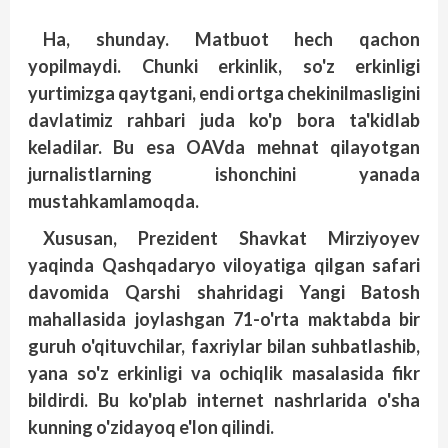
Ha
,
shunday
.
Matbuot
hech
qachon
yopilmaydi
.
Chunki
erkinlik
,
so'z
erkinligi
yurtimizga
qaytgani
,
endi
ortga
chekinilmasligini
davlatimiz
rahbari
juda
ko'p
bora
ta'kidlab
keladilar
.
Bu
esa
OAVda
mehnat
qilayotgan
jurnalistlarning
ishonchini
yanada
mustahkamlamoqda
.
Xususan, Prezident Shavkat Mirzi
yoyev
yaqinda Qashqadaryo viloyatiga qilgan safari
davomida Qarshi shahridagi Yangi Batosh
mahallasida joylashgan 71-o'rta maktabda bir
guruh o'qituvchilar, faxriylar bilan suhbatlashib,
yana so'z erkinligi va ochiqlik masalasida fikr
bildirdi. Bu ko'plab internet nashrlarida o'sha
kunning o'zidayoq e'lon qilindi.