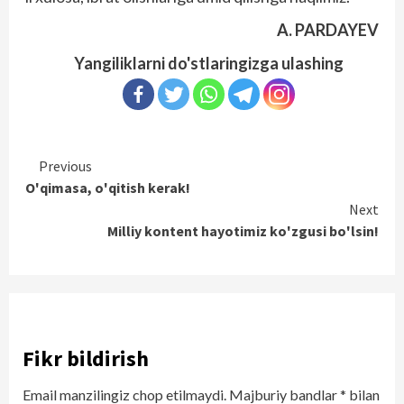
A. PARDAYEV
Yangiliklarni do'stlaringizga ulashing
Continue
Previous
O'qimasa, o'qitish kerak!
Reading
Next
Milliy kontent hayotimiz ko'zgusi bo'lsin!
Fikr bildirish
Email manzilingiz chop etilmaydi.
Majburiy bandlar
*
bilan