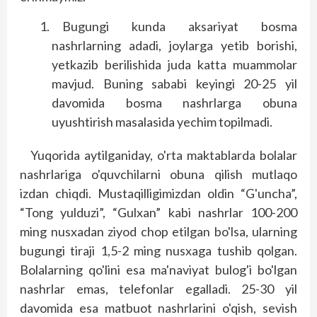
Bugungi kunda aksariyat bosma
nashrlarning adadi, joylarga yetib borishi,
yetkazib berilishida juda katta muammolar
mavjud. Buning sababi keyingi 20-25 yil
davomida bosma nashrlarga obuna
uyushtirish masalasida yechim topilmadi.
Yuqorida aytilganiday, o'rta maktablarda bolalar
nashrlariga o'quvchilarni obuna qilish mutlaqo
izdan chiqdi. Mustaqilligimizdan oldin “G'uncha”,
“Tong yulduzi”, “Gulxan” kabi nashrlar 100-200
ming nusxadan ziyod chop etilgan bo'lsa, ularning
bugungi tiraji 1,5-2 ming nusxaga tushib qolgan.
Bolalarning qo'lini esa ma'naviyat bulog'i bo'lgan
nashrlar emas, telefonlar egalladi. 25-30 yil
davomida esa matbuot nashrlarini o'qish, sevish