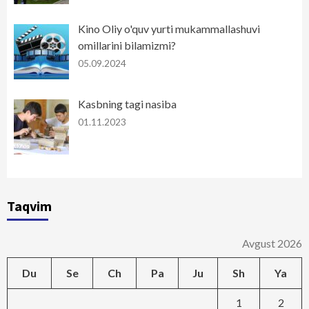
Kino Oliy o'quv yurti mukammallashuvi
omillarini bilamizmi?
05.09.2024
Kasbning tagi nasiba
01.11.2023
Taqvim
Avgust 2026
Du
Se
Ch
Pa
Ju
Sh
Ya
1
2