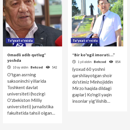
To'yxat o'rnida
To'yxat o'rnida
Omadli adib qutlug'
“Bir ko'ngil imorati…”
yoshda
1 yil oldin
Behzod
854
10 oy oldin
Behzod
542
(yoxud 60 yoshni
O'tgan asrning
qarshilayotgan shoir
saksoninchi yillarida
do'stimiz Minhojiddin
Toshkent davlat
Mirzo haqida dildagi
universiteti (hozirgi
gaplar) Ko'ngil yaqin
O'zbekiston Milliy
insonlar yig'ilishib…
universiteti) jurnalistika
fakultetida tahsil olgan…