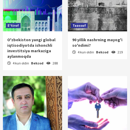
E'tirof
Taassuf
O'zbekiston yangi global
90 yillik nashrning mayog'i
iqtisodiyotda ishonchli
so'ndimi?
investitsiya markaziga
4 kun oldin
Behzod
219
aylanmoqda
4 kun oldin
Behzod
288