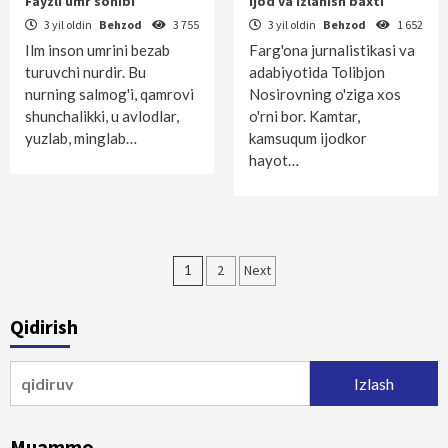
Fayzli umr sohibi
Ijod va izlanish baxti
3 yil oldin
Behzod
3 755
3 yil oldin
Behzod
1 652
Ilm inson umrini bezab
Farg'ona jurnalistikasi va
turuvchi nurdir. Bu
adabiyotida Tolibjon
nurning salmog'i, qamrovi
Nosirovning o'ziga xos
shunchalikki, u avlodlar,
o'rni bor. Kamtar,
yuzlab, minglab…
kamsuqum ijodkor
hayot…
Maqolalar
1
2
Next
bo‘yicha
Qidirish
harakatlanish
Qidirshish:
Muammo