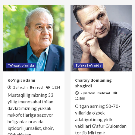
To'yxat o'rnida
To'yxat o'rnida
Ko'ngil odami
Charxiy domlaning
shogirdi
2 yil oldin
Behzod
1 324
2 yil oldin
Behzod
Mustaqilligimizning 33
12 896
yilligi munosabati bilan
O'tgan asrning 50-70-
davlatimizning yuksak
yillarida o'zbek
mukofotlariga sazovor
adabiyotining yirik
bo'lganlar orasida
vakillari G'afur G'ulomdan
iqtidorli jurnalist, shoir,
tortib Mirtemir
O'zbekiston…