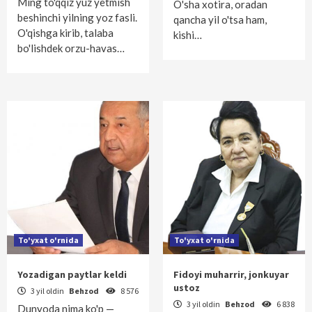
Ming to'qqiz yuz yetmish
O'sha xotira, oradan
beshinchi yilning yoz fasli.
qancha yil o'tsa ham,
O'qishga kirib, talaba
kishi…
bo'lishdek orzu-havas…
To'yxat o'rnida
To'yxat o'rnida
Yozadigan paytlar keldi
Fidoyi muharrir, jonkuyar
ustoz
3 yil oldin
Behzod
8 576
3 yil oldin
Behzod
6 838
Dunyoda nima ko'p —