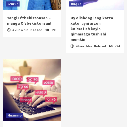
G'urur
Huquq
Yangi O'zbekistonsan –
Uy olishdagi eng katta
mangu O'zbekistonsan!
xato: uyni arzon
ko'rsatish keyin
4 kun oldin
Behzod
193
qimmatga tushishi
mumkin
4 kun oldin
Behzod
224
Muammo