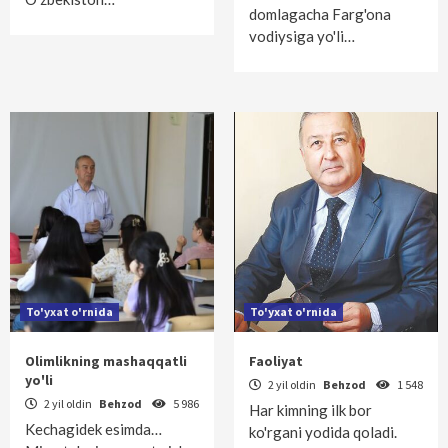
domlagacha Farg'ona
vodiysiga yo'li…
To'yxat o'rnida
To'yxat o'rnida
Olimlikning mashaqqatli
Faoliyat
yo'li
2 yil oldin
Behzod
1 548
2 yil oldin
Behzod
5 986
Har kimning ilk bor
Kechagidek esimda…
ko'rgani yodida qoladi.