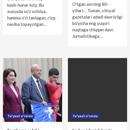
O'tgan asrning 80-
kasb-hunar ko'p. Bu
yillari… Tuman, viloyat
xususda so'z ochilsa,
gazetalari adadi davriyligi
hamma o'zi tanlagan, rizq-
bo'yicha eng yuqori
nasiba topayotgan…
nuqtaga chiqqan davr.
Jurnalistikaga…
To'yxat o'rnida
To'yxat o'rnida