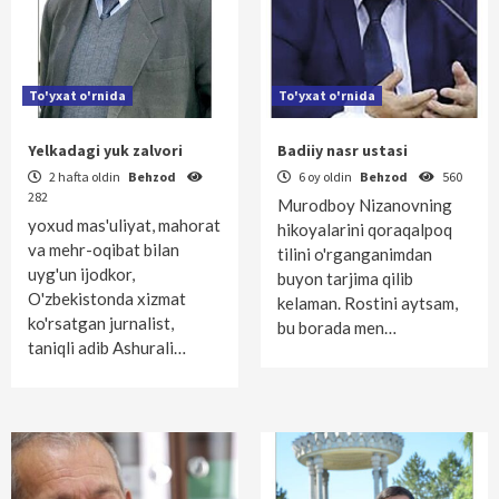
To'yxat o'rnida
To'yxat o'rnida
Yelkadagi yuk zalvori
Badiiy nasr ustasi
2 hafta oldin
Behzod
6 oy oldin
Behzod
560
282
Murodboy Nizanovning
yoxud mas'uliyat, mahorat
hikoyalarini qoraqalpoq
va mehr-oqibat bilan
tilini o'rganganimdan
uyg'un ijodkor,
buyon tarjima qilib
O'zbekistonda xizmat
kelaman. Rostini aytsam,
ko'rsatgan jurnalist,
bu borada men…
taniqli adib Ashurali…