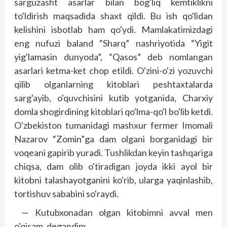
sarguzasht asarlar bilan bog'liq kemtiklikni
to'ldirish maqsadida shaxt qildi. Bu ish qo'lidan
kelishini isbotlab ham qo'ydi. Mamlakatimizdagi
eng nufuzi baland “Sharq” nashriyotida “Yigit
yig'lamasin dunyoda”, “Qasos” deb nomlangan
asarlari ketma-ket chop etildi. O'zini-o'zi yozuvchi
qilib olganlarning kitoblari peshtaxtalarda
sarg'ayib, o'quvchisini kutib yotganida, Charxiy
domla shogirdining kitoblari qo'lma-qo'l bo'lib ketdi.
O'zbekiston tumanidagi mashxur fermer Imomali
Nazarov “Zomin”ga dam olgani borganidagi bir
voqeani gapirib yuradi. Tushlikdan keyin tashqariga
chiqsa, dam olib o'tiradigan joyda ikki ayol bir
kitobni talashayotganini ko'rib, ularga yaqinlashib,
tortishuv sababini so'raydi.
— Kutubxonadan olgan kitobimni avval men
o'qisam, degandim…