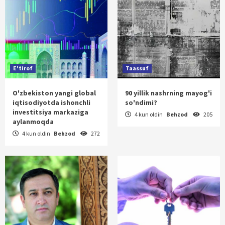
E'tirof
Taassuf
O'zbekiston yangi global
90 yillik nashrning mayog'i
iqtisodiyotda ishonchli
so'ndimi?
investitsiya markaziga
4 kun oldin
Behzod
205
aylanmoqda
4 kun oldin
Behzod
272