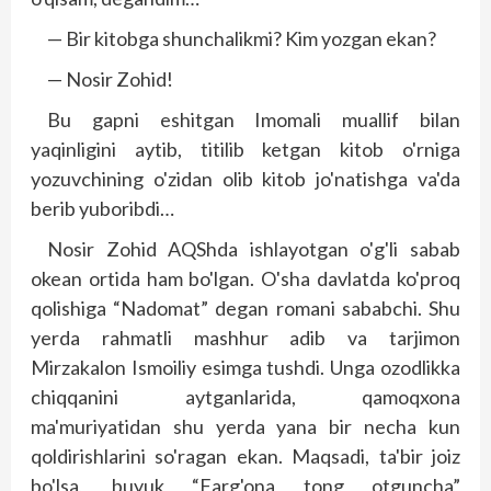
— Bir kitobga shunchalikmi? Kim yozgan ekan?
— Nosir Zohid!
Bu gapni eshitgan Imomali muallif bilan
yaqinligini aytib, titilib ketgan kitob o'rniga
yozuvchining o'zidan olib kitob jo'natishga va'da
berib yuboribdi…
Nosir Zohid AQShda ishlayotgan o'g'li sabab
okean ortida ham bo'lgan. O'sha davlatda ko'proq
qolishiga “Nadomat” degan romani sababchi. Shu
yerda rahmatli mashhur adib va tarjimon
Mirzakalon Ismoiliy esimga tushdi. Unga ozodlikka
chiqqanini aytganlarida, qamoqxona
ma'muriyatidan shu yerda yana bir necha kun
qoldirishlarini so'ragan ekan. Maqsadi, ta'bir joiz
bo'lsa, buyuk “Farg'ona tong otguncha”