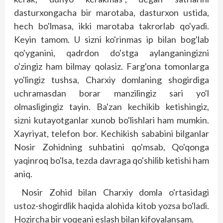
dasturxongacha bir marotaba, dasturxon ustida,
hech bo'lmasa, ikki marotaba takrorlab qo'yadi.
Keyin tamom. U sizni ko'rinmas ip bilan bog'lab
qo'yganini, qadrdon do'stga aylanganingizni
o'zingiz ham bilmay qolasiz. Farg'ona tomonlarga
yo'lingiz tushsa, Charxiy domlaning shogirdiga
uchramasdan borar manzilingiz sari yo'l
olmasligingiz tayin. Ba'zan kechikib ketishingiz,
sizni kutayotganlar xunob bo'lishlari ham mumkin.
Xayriyat, telefon bor. Kechikish sababini bilganlar
Nosir Zohidning suhbatini qo'msab, Qo'qonga
yaqinroq bo'lsa, tezda davraga qo'shilib ketishi ham
aniq.
Nosir Zohid bilan Charxiy domla o'rtasidagi
ustoz-shogirdlik haqida alohida kitob yozsa bo'ladi.
Hozircha bir voqeani eslash bilan kifoyalansam.