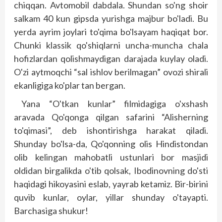
chiqqan. Avtomobil dabdala. Shundan so'ng shoir
salkam 40 kun gipsda yurishga majbur bo'ladi. Bu
yerda ayrim joylari to'qima bo'lsayam haqiqat bor.
Chunki klassik qo'shiqlarni uncha-muncha chala
hofizlardan qolishmaydigan darajada kuylay oladi.
O'zi aytmoqchi “sal ishlov berilmagan” ovozi shirali
ekanligiga ko'plar tan bergan.
Yana “O'tkan kunlar” filmidagiga o'xshash
aravada Qo'qonga qilgan safarini “Alisherning
to'qimasi”, deb ishontirishga harakat qiladi.
Shunday bo'lsa-da, Qo'qonning olis Hindistondan
olib kelingan mahobatli ustunlari bor masjidi
oldidan birgalikda o'tib qolsak, Ibodinovning do'sti
haqidagi hikoyasini eslab, yayrab ketamiz. Bir-birini
quvib kunlar, oylar, yillar shunday o'tayapti.
Barchasiga shukur!