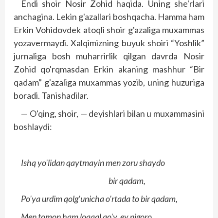
Endi shoir Nosir Zohid haqida. Uning she'rlari
anchagina. Lekin g'azallari boshqacha. Hamma ham
Erkin Vohidovdek atoqli shoir g'azaliga muxammas
yozavermaydi. Xalqimizning buyuk shoiri “Yoshlik”
jurnaliga bosh muharrirlik qilgan davrda Nosir
Zohid qo'rqmasdan Erkin akaning mashhur “Bir
qadam” g'azaliga muxammas yozib, uning huzuriga
boradi. Tanishadilar.
— O'qing, shoir, — deyishlari bilan u muxammasini
boshlaydi:
Ishq yo'lidan qaytmayin men zoru shaydo
bir qadam,
Po'ya urdim qolg'unicha o'rtada to bir qadam,
Men tomon ham loaqal qo'y, ey nigoro,