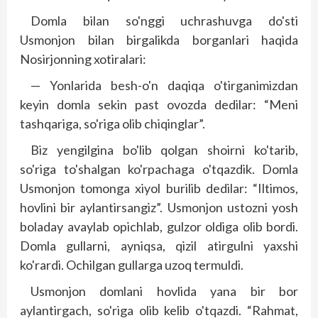
Domla bilan so'nggi uchrashuvga do'sti
Usmonjon bilan birgalikda borganlari haqida
Nosirjonning xotiralari:
— Yonlarida besh-o'n daqiqa o'tirganimizdan
keyin domla sekin past ovozda dedilar: “Meni
tashqariga, so'riga olib chiqinglar”.
Biz yengilgina bo'lib qolgan shoirni ko'tarib,
so'riga to'shalgan ko'rpachaga o'tqazdik. Domla
Usmonjon tomonga xiyol burilib dedilar: “Iltimos,
hovlini bir aylantirsangiz”. Usmonjon ustozni yosh
boladay avaylab opichlab, gulzor oldiga olib bordi.
Domla gullarni, ayniqsa, qizil atirgulni yaxshi
ko'rardi. Ochilgan gullarga uzoq termuldi.
Usmonjon domlani hovlida yana bir bor
aylantirgach, so'riga olib kelib o'tqazdi. “Rahmat,