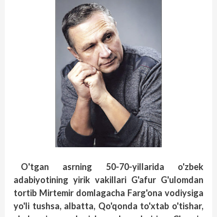
O'tgan asrning 50-70-yillarida o'zbek
adabiyotining yirik vakillari G'afur G'ulomdan
tortib Mirtemir domlagacha Farg'ona vodiysiga
yo'li tushsa, albatta, Qo'qonda to'xtab o'tishar,