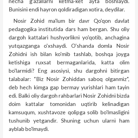
necha g'azallarni ketma-ket ayta boshlaydi.
Bunisini endi hayron qoldiradigan xotira, deydilar.
Nosir Zohid ma'lum bir davr Qo'qon davlat
pedagogika institutida dars ham bergan. Shu oliy
dargoh kattalari hushyorlikni yo'qotib, anchagina
yutqazganga o'xshaydi. O'shanda domla Nosir
Zohidni ish bilan ko'mib tashlab, boshqa joyga
ketishiga ruxsat bermaganlarida, katta olim
bo'larmidi? Eng asosiysi, shu dargohni bitirgan
talabalar: “Biz Nosir Zohiddan saboq olganmiz”,
deb hech kimga gap bermay yurishlari ham tayin
edi. Balki oliy dargoh rahbarlari Nosir Zohidni bizda
doim kattalar tomonidan uqtirib kelinadigan
kamsuqum, xushtavoze qolipga solib bo'lmasligini
tushunib yetgandir. Shuning uchun ularni ham
ayblab bo'lmaydi.