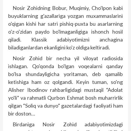
Nosir Zohidning Bobur, Muqimiy, Cho'lpon kabi
buyuklarning g'azallariga yozgan muxammaslarini
o'qigan kishi har satri pishiq-puxta bu asarlarning
o'z-o'zidan paydo bo'lmaganligiga ishonch hosil
qiladi. Klassik adabiyotimizni anchagina
biladiganlardan ekanligini ko'z oldiga keltiradi.
Nosir Zohid bir necha yil viloyat radiosida
ishlagan. Qo'qonda bo'lgan voqealarni qanday
bo'lsa shundayligicha yoritaman, deb qamalib
ketishiga ham oz qolgandi. Keyin tuman, so'ng
Alisher Ibodinov rahbarligidagi mustaqil “Adolat
yo'li” va rahmatli Qurbon Eshmat bosh muharrirlik
qilgan “Soliq va dunyo” gazetalardagi faoliyati ham
bir dos­ton…
Birdaniga Nosir Zohid adabiyotimizdagi