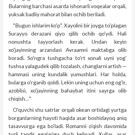
Bularning barchasi asarda ishonarli voqealar orqali,
yuksak badiiy mahorat bilan ochib beriladi.
“Bugun ishlarim ko'p”. Xayolini bir joyga to'plagan
Surayyo derazani qiyo qilib ochib qo'ydi. Hali
nonushta tayyorlash kerak. Undan keyin
xo'jayinning arzandasi Avraamni maktabga olib
boradi. So'ngra tushgacha to'rt xonali uyni yog'
tushsa yalagudek qilib tozalash, changlarni artish —
hammasi uning kundalik yumushlari. Har holda,
bularga o'rganib qoldi. Lekin uning uchun eng og'ir,
azoblisi, xo'jayinning bahaybat itini sayrga olib
chiqish…”
O'quvchi shu satrlar orqali okean ortidagi yurtga
borganlarning hayoti haqida asar boshidayoq aniq
tasavvurga ega bo'ladi. Romanni o'qish davomida
turli taqdir egalariga duch kelinadi. Xullas, asar