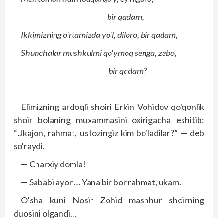
bir qadam,
Ikkimizning o'rtamizda yo'l, diloro, bir qadam,
Shunchalar mushkulmi qo'ymoq senga, zebo,
bir qadam?
Elimizning ardoqli shoiri Erkin Vohidov qo'qonlik
shoir bolaning muxammasini oxirigacha eshitib:
“Ukajon, rahmat, ustozingiz kim bo'ladilar?” — deb
so'raydi.
— Charxiy domla!
— Sababi ayon… Yana bir bor rahmat, ukam.
O'sha kuni Nosir Zohid mashhur shoirning
duosini olgandi…