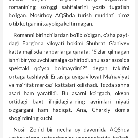
romanining so'nggi sahifalarini yozib tugatish
bo'lgan. Nosirboy AQShda turish muddati biroz
o'tib ketganini xayoliga keltirmagan.
Romanni birinchilardan bo'lib o'qigan, o'sha payt­
dagi Farg'ona viloyati hokimi Shuhrat G'aniyev
katta majlisda rahbarlarga qarata: “Sizlar qilmagan
ishni bir yozuvchi amalga oshiribdi, shu asar asosida
spektakl qo'ysa bo'lmaydimi?” degan taklifni
o'rtaga tashlaydi. Ertasiga uyiga viloyat Ma'naviyat
va ma'rifat markazi kattalari kelishadi. Tezda sahna
asari ham yaratildi. Bu asarni ko'rgach, okean
ortidagi baxt ilinjidagilarning ayrimlari niyati
o'zgargani ham haqiqat. Ana, Charxiy domla
shogirdining kuchi.
Nosir Zohid bir necha oy davomida AQShda
yashayotgan vatandoshlar xonadonlarida bo'ladi.