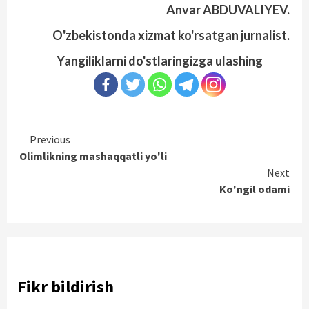
Anvar ABDUVALIYEV.
O'zbekistonda xizmat ko'rsatgan jurnalist.
Yangiliklarni do'stlaringizga ulashing
Continue
Previous
Olimlikning mashaqqatli yo'li
Reading
Next
Ko'ngil odami
Fikr bildirish