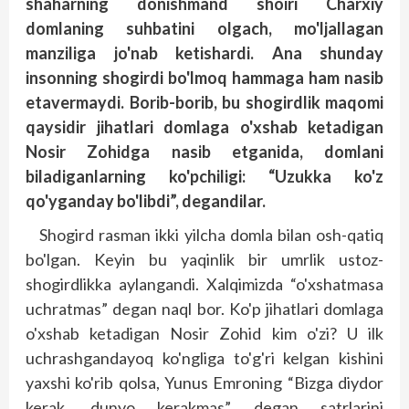
shaharning donishmand shoiri Charxiy
domlaning suhbatini olgach, mo'ljallagan
manziliga jo'nab ketishardi. Ana shunday
insonning shogirdi bo'lmoq hammaga ham nasib
etavermaydi. Borib-borib, bu shogirdlik maqomi
qaysidir jihatlari domlaga o'xshab ketadigan
Nosir Zohidga nasib etganida, domlani
biladiganlarning ko'pchiligi: “Uzukka ko'z
qo'yganday bo'libdi”, degandilar.
Shogird rasman ikki yilcha domla bilan osh-qatiq
bo'lgan. Keyin bu yaqinlik bir umrlik ustoz-
shogirdlikka aylangandi. Xalqimizda “o'xshatmasa
uchratmas” degan naql bor. Ko'p jihatlari domlaga
o'xshab ketadigan Nosir Zohid kim o'zi? U ilk
uchrashgandayoq ko'ngliga to'g'ri kelgan kishini
yaxshi ko'rib qolsa, Yunus Emroning “Bizga diydor
kerak, dunyo kerakmas”, degan satrlarini