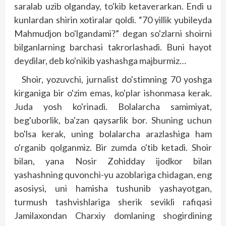
saralab uzib olganday, to'kib ketaverarkan. Endi u
kunlardan shirin xotiralar qoldi. “70 yillik yubileyda
Mahmudjon bo'lgandami?” degan so'zlarni shoirni
bilganlarning barchasi takrorlashadi. Buni hayot
deydilar, deb ko'nikib yashashga majburmiz…
Shoir, yozuvchi, jurnalist do'stimning 70 yoshga
kirganiga bir o'zim emas, ko'plar ishonmasa kerak.
Juda yosh ko'rinadi. Bolalarcha samimiyat,
beg'uborlik, ba'zan qaysarlik bor. Shuning uchun
bo'lsa kerak, uning bolalarcha arazlashiga ham
o'rganib qolganmiz. Bir zumda o'tib ketadi. Shoir
bilan, yana Nosir Zohidday ijodkor bilan
yashashning quvonchi-yu azoblariga chidagan, eng
asosiysi, uni hamisha tushunib yashayotgan,
turmush tashvishlariga sherik sevikli rafiqasi
Jamilaxondan Charxiy domlaning shogirdining