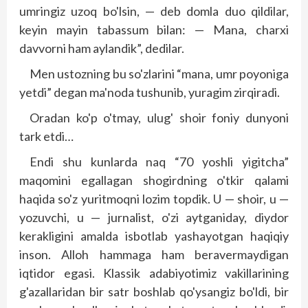
umringiz uzoq bo'lsin, — deb domla duo qildilar,
keyin mayin tabassum bilan: — Mana, charxi
davvorni ham aylandik”, dedilar.
Men ustozning bu so'zlarini “mana, umr poyoniga
yetdi” degan ma'noda tushunib, yuragim zirqiradi.
Oradan ko'p o'tmay, ulug' shoir foniy dunyoni
tark etdi…
Endi shu kunlarda naq “70 yoshli yigitcha”
maqomini egallagan shogirdning o'tkir qalami
haqida so'z yuritmoqni lozim topdik. U — shoir, u —
yozuvchi, u — jurnalist, o'zi aytganiday, diydor
kerakligini amalda isbotlab yashayotgan haqiqiy
inson. Alloh hammaga ham beravermaydigan
iqtidor egasi. Klassik adabiyotimiz vakillarining
g'azallaridan bir satr boshlab qo'ysangiz bo'ldi, bir