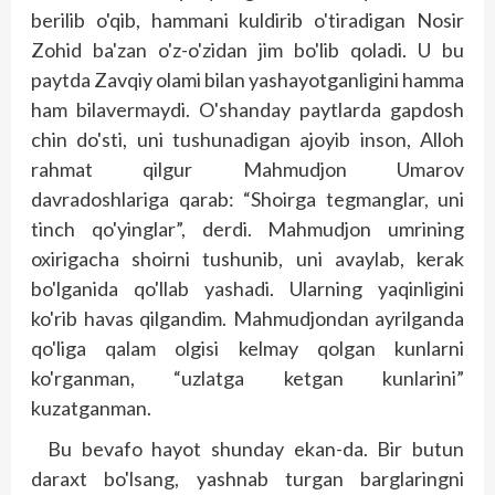
berilib o'qib, hammani kuldirib o'tiradigan Nosir
Zohid ba'zan o'z-o'zidan jim bo'lib qoladi. U bu
paytda Zavqiy olami bilan yashayotganligini hamma
ham bilavermaydi. O'shanday paytlarda gapdosh
chin do'sti, uni tushunadigan ajoyib inson, Alloh
rahmat qilgur Mahmudjon Umarov
davradoshlariga qarab: “Shoirga tegmanglar, uni
tinch qo'yinglar”, derdi. Mahmudjon umrining
oxirigacha shoirni tushunib, uni avaylab, kerak
bo'lganida qo'llab yashadi. Ularning yaqinligini
ko'rib havas qilgandim. Mahmudjondan ayrilganda
qo'liga qalam olgisi kelmay qolgan kunlarni
ko'rganman, “uzlatga ketgan kunlarini”
kuzatganman.
Bu bevafo hayot shunday ekan-da. Bir butun
daraxt bo'lsang, yashnab turgan barglaringni