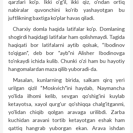
qarzlari ko'p. Ikki o'g'il, ikki qiz, o'ndan ortiq
nabiralar quvonchini ko'rib yashayotgan bu
juftlikning baxtiga ko'plar havas qiladi.
Charxiy domla haqida latifalar ko'p. Domlaning
shogirdi haqidagi latifalar ham qolishmaydi. Tagida
haqiqati bor latifalarni aytib qolsak, “Ibodinov
to'qigan”, deb bor “ayb”ni Alisher Ibodinovga
to'nkaydi ichida kulib. Chunki o'zi ham bu hayotiy
hangomalardan maza qilib yuboradi-da.
Masalan, kunlarning birida, salkam qirq yeri
urilgan qizil “Moskvich”ini haydab, Naymancha
yo'lida ilhomi kelib, sevgan qo'shig'ini kuylab
ketayotsa, xayol qurg'ur qo'shiqqa chalg'itganmi,
yo'lidan chiqib qolgan aravaga urilibdi. Zarba
kuchidan aravani tortib ketayotgan eshak ham
qattiq hang­rab yuborgan ekan. Arava ishdan