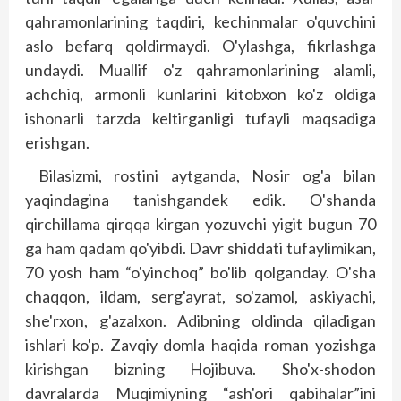
qahramonlarining taqdiri, kechinmalar o'quvchini
aslo befarq qoldirmaydi. O'ylashga, fikrlashga
undaydi. Muallif o'z qahramonlarining alamli,
achchiq, armonli kunlarini kitobxon ko'z oldiga
ishonarli tarzda keltirganligi tufayli maqsadiga
erishgan.
Bilasizmi, rostini aytganda, Nosir og'a bilan
yaqindagina tanishgandek edik. O'shanda
qirchillama qirqqa kirgan yozuvchi yigit bugun 70
ga ham qadam qo'yibdi. Davr shiddati tufaylimikan,
70 yosh ham “o'yinchoq” bo'lib qolganday. O'sha
chaqqon, ildam, serg'ayrat, so'zamol, askiyachi,
she'rxon, g'azalxon. Adibning oldinda qiladigan
ishlari ko'p. Zavqiy domla haqida roman yozishga
kirishgan bizning Hojibuva. Sho'x-shodon
davralarda Muqimiyning “ash'ori qabihalar”ini