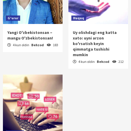
G'urur
Huquq
Yangi O'zbekistonsan –
Uy olishdagi eng katta
mangu O'zbekistonsan!
xato: uyni arzon
ko'rsatish keyin
4 kun oldin
Behzod
183
qimmatga tushishi
mumkin
4 kun oldin
Behzod
212