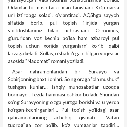
Odamlar turmush tarzi bilan tanishadi. Ko'p narsa
uni iztirobga soladi, o'ylantiradi. AQShga sayyoh
sifatida borib, pul topish ilinjida yurgan
yurtdoshlarimiz bilan uchrashadi. Or-nomus,
g'ururidan voz kechib bo'lsa ham azbaroyi pul
topish uchun xorijda yurganlarni ko'rib, qalbi
larzaga keladi. Xullas, o'sha ko'rgan, bilgan voqealar
asosida “Nadomat” romani yoziladi.
Asar qahramonlaridan biri Surayyo va
Sobirjonning baxtli onlari. So'ng oraga “ola mushuk”
tushgan kunlar… Ishqiy munosabatlar uzoqqa
bormaydi. Tezda hammasi oshkor bo'ladi. Shundan
so'ng Surayyoning o'zga yurtga borishi va u yerda
ko'rgan-kechirganlari… Pul topish yo'lidagi asar
qahramonlarining achchiq qismati… Vatan
tuprog'iga zor bo'lib, ko'z yumganlar taqdiri…