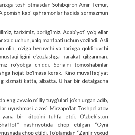
tarixga tosh otmasdan Sohibqiron Amir Temur,
i, Alpomish kabi qahramonlar haqida sermazmun
miz, tariximiz, borlig'imiz. Adabiyoti yo'q ellar
ar xalq uchun, xalq manfaati uchun yoziladi. Asli
an olib, o'ziga beruvchi va tarixga qoldiruvchi
 mustaqilligini e'zozlashga harakat qilganman.
miz ro'yobga chiqdi. Serialni tomoshabinlar
lashga hojat bo'lmasa kerak. Kino muvaffaqiyat
g xizmati katta, albatta. U har bir detalgacha
a eng avvalo milliy tuyg'ulari jo'sh urgan adib,
lar uyushmasi a'zosi Mirzapo'lat Toshpo'latov
 yana bir kitobini tuhfa etdi. O'zbekiston
Shaffof” nashriyotida chop etilgan “Oyni
0 nusxada chop etildi. To'plamdan “Zanjir yoxud