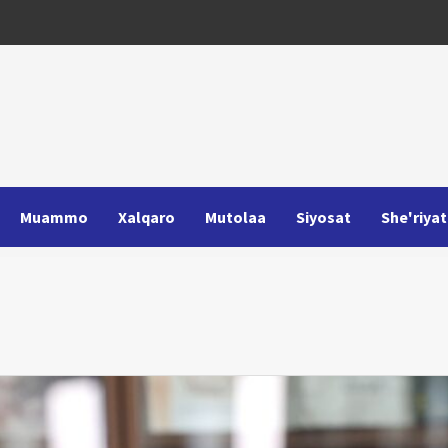
Muammo
Xalqaro
Mutolaa
Siyosat
She'riyat