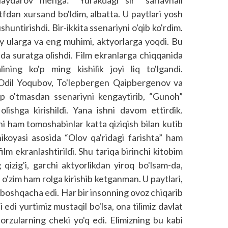
aydarov menga: “Yurakdagi sir” sarlavhali
utfdan xursand bo'ldim, albatta. U paytlari yosh
ushuntirishdi. Bir-ikkita ssenariyni o'qib ko'rdim.
iy ularga va eng muhimi, aktyorlarga yoqdi. Bu
ida suratga olishdi. Film ekranlarga chiqqanida
ning ko'p ming kishilik joyi liq to'lgandi.
 Odil Yoqubov, To'lepbergen Qaipbergenov va
'p o'tmasdan ssenariyni kengaytirib, “Gunoh”
lishga kirishildi. Yana ishni davom ettirdik.
mni ham tomoshabinlar katta qiziqish bilan kutib
hikoyasi asosida “Olov qa'ridagi farishta” ham
film ekranlashtirildi. Shu tariqa birinchi kitobim
qizig'i, garchi aktyorlikdan yiroq bo'lsam-da,
a o'zim ham rolga kirishib ketganman. U paytlari,
 boshqacha edi. Har bir insonning ovoz chiqarib
 edi yurtimiz mustaqil bo'lsa, ona tilimiz davlat
n orzularning cheki yo'q edi. Elimizning bu kabi