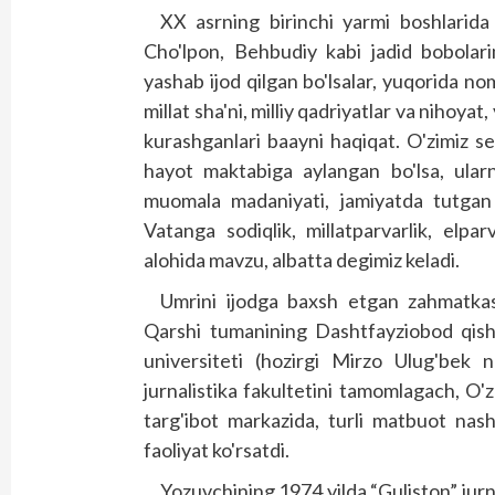
XX asrning birinchi yarmi boshlarid
Cho'lpon, Behbudiy kabi jadid bobolarimi
yashab ijod qilgan bo'lsalar, yuqorida no
millat sha'ni, milliy qadriyatlar va nihoyat
kurashganlari baayni haqiqat. O'zimiz s
hayot maktabiga aylangan bo'lsa, ularn
muomala madaniyati, jamiyatda tutgan 
Vatanga sodiqlik, millatparvarlik, elparva
alohida mavzu, albatta degimiz keladi.
Umrini ijodga baxsh etgan zahmatkash
Qarshi tumanining Dashtfayziobod qishl
universiteti (hozirgi Mirzo Ulug'bek n
jurnalistika fakultetini tamomlagach, O
targ'ibot markazida, turli matbuot nash
faoliyat ko'rsatdi.
Yozuvchining 1974 yilda “Guliston” jurna