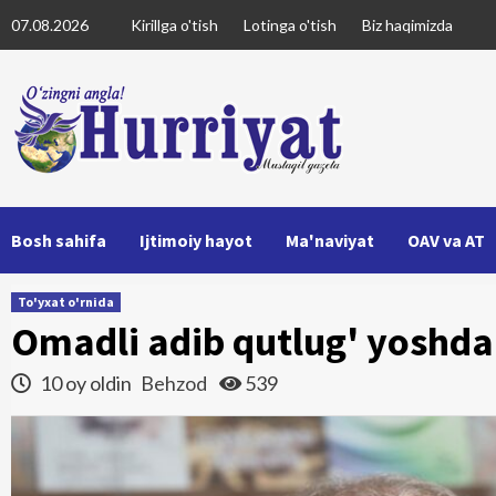
Skip
07.08.2026
Kirillga o'tish
Lotinga o'tish
Biz haqimizda
to
content
Bosh sahifa
Ijtimoiy hayot
Ma'naviyat
OAV va AT
To'yxat o'rnida
Omadli adib qutlug' yoshda
10 oy oldin
Behzod
539