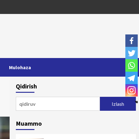
Mulohaza
Qidirish
Qidirshish:
Muammo