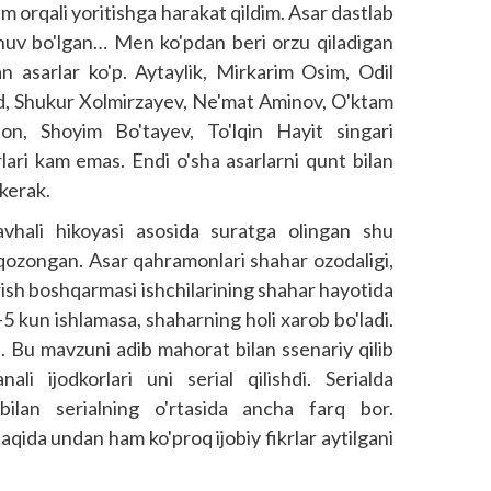
am orqali yoritishga harakat qildim. Asar dastlab
shuv bo'lgan… Men ko'pdan beri orzu qiladigan
an asarlar ko'p. Aytaylik, Mirkarim Osim, Odil
d, Shukur Xolmirzayev, Ne'mat Aminov, O'ktam
on, Shoyim Bo'tayev, To'lqin Hayit singari
lari kam emas. Endi o'sha asarlarni qunt bilan
 kerak.
avhali hikoyasi asosida suratga olingan shu
qozongan. Asar qahramonlari shahar ozodaligi,
ish boshqarmasi ishchilarining shahar hayotida
-5 kun ishlamasa, shaharning holi xarob bo'ladi.
i. Bu mavzuni adib mahorat bilan ssenariy qilib
ali ijodkorlari uni serial qilishdi. Serialda
b bilan serialning o'rtasida ancha farq bor.
haqida undan ham ko'proq ijobiy fikrlar aytilgani