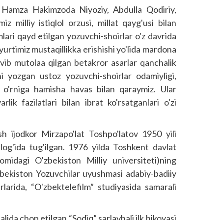
a Hamza Hakimzoda Niyoziy, Abdulla Qodiriy,
z milliy istiqlol orzusi, millat qayg'usi bilan
mlari qayd etilgan yozuvchi-shoirlar o'z davrida
, yurtimiz mustaqillikka erishishi yo'lida mardona
evib mutolaa qilgan betakror asarlar qanchalik
i yozgan ustoz yozuvchi-shoirlar odamiyligi,
o'rniga hamisha havas bilan qaraymiz. Ular
rlik fazilatlari bilan ibrat ko'rsatganlari o'zi
 ijodkor Mirzapo'lat Toshpo'latov 1950 yili
og'ida tug'ilgan. 1976 yilda Toshkent davlat
omidagi O'zbekiston Milliy universiteti)ning
'zbekiston Yozuvchilar uyushmasi adabiy-badiiy
rlarida, “O'zbektelefilm” studiyasida samarali
lida chop etilgan “Sodiq” sarlavhali ilk hikoyasi