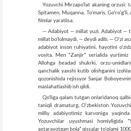
Yozuvchi Mirzapo'lat akaning orzusi: 
Spitamen, Muqanna, To'maris, Go'ro'g'l
filmlar yaratilsa.
— Adabiyot — millat yuzi. Adabiyot — tili
millat bo'lolmaydi, — deydi adib. — O'zi as
adabiyot inson ruhiyatini, hayotini o'zid
vosita. Men “Zanjir” serialida yurtimiz
Allohga beadad shukrki, orzu-umidlari
qanchalik yaxshi kutib olishganini izoh
qozonishida rejissyor Sanjar Boboyevnin
maslahatlashib ish qildi.
Qo'liga qalam tutgan onlaridanoq qalbid
taniqli dramaturg, O'zbekiston Yozuvchi
milliy adabiyotimiz karvoniga yaqinda
Yozuvchilar uyushmasi homiyligida “
axtarayotgan bola” qissalar to'plami 100