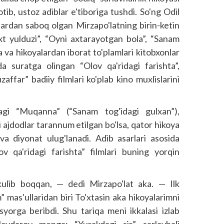
tib, ustoz adiblar e'tiboriga tushdi. So'ng Odil
ardan saboq olgan Mirzapo'latning birin-ketin
axt yulduzi”, “Oyni axtarayotgan bola”, “Sanam
a va hikoyalardan iborat to'plamlari kitobxonlar
da suratga olingan “Olov qa'ridagi farishta”,
zaffar” badiiy filmlari ko'plab kino muxlislarini
dagi “Muqanna” (“Sanam tog'idagi gulxan”),
 ajdodlar tarannum etilgan bo'lsa, qator hikoya
 va diyonat ulug'lanadi. Adib asarlari asosida
v qa'ridagi farishta” filmlari buning yorqin
ulib boqqan, — dedi Mirzapo'lat aka. — Ilk
” mas'ullaridan biri To'xtasin aka hikoyalarimni
yorga beribdi. Shu tariqa meni ikkalasi izlab