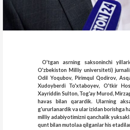
O'tgan asrning saksoninchi yillar
O'zbekiston Milliy universiteti) jurnal
Odil Yoqubov, Pirimqul Qodirov, Asq
Xudoyberdi To'xtaboyev, O'tkir Hos
Xayriddin Sulton, Tog'ay Murod, Mirzap
havas bilan qarardik. Ularning aks
g'ururlanardik va ular izidan borishga h
milliy adabiyotimizni qanchalik yuksakl
qunt bilan mutolaa qilganlar his etadilar