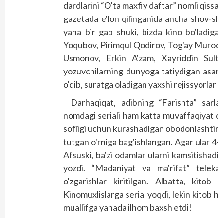
dardlarini “O'ta maxfiy daftar” nomli qiss
gazetada e'lon qilinganida ancha shov-
yana bir gap shuki, bizda kino bo'ladig
Yoqubov, Pirimqul Qodirov, Tog'ay Muro
Usmonov, Erkin A'zam, Xayriddin Sult
yozuvchilarning dunyoga tatiydigan asar
o'qib, suratga oladigan yaxshi rejissyorlar
Darhaqiqat, adibning “Farishta” sarl
nomdagi seriali ham katta muvaffaqiyat 
sofligi uchun kurashadigan obodonlashtir
tutgan o'rniga bag'ishlangan. Agar ular 4
Afsuski, ba'zi odamlar ularni kamsitishad
yozdi. “Madaniyat va ma'rifat” telekan
o'zgarishlar kiritilgan. Albatta, kito
Kinomuxlislarga serial yoqdi, lekin kitob 
muallifga yanada ilhom baxsh etdi!