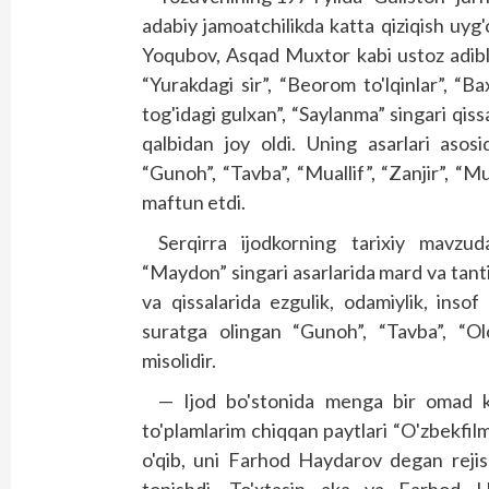
adabiy jamoatchilikda katta qiziqish uyg'o
Yoqubov, Asqad Muxtor kabi ustoz adibl
“Yurakdagi sir”, “Beorom to'lqinlar”, “B
tog'idagi gulxan”, “Saylanma” singari qiss
qalbidan joy oldi. Uning asarlari asosi
“Gunoh”, “Tavba”, “Muallif”, “Zanjir”, “Mu
maftun etdi.
Serqirra ijodkorning tarixiy mavzu
“Maydon” singari asarlarida mard va tanti
va qissalarida ezgulik, odamiylik, insof
suratga olingan “Gunoh”, “Tavba”, “Olo
misolidir.
— Ijod bo'stonida menga bir omad k
to'plamlarim chiqqan paytlari “O'zbekfilm
o'qib, uni Farhod Haydarov degan rejiss