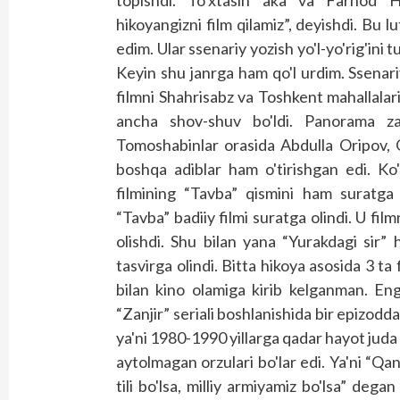
topishdi. To'xtasin aka va Farhod H
hikoyangizni film qilamiz”, deyishdi. Bu l
edim. Ular ssenariy yozish yo'l-yo'rig'ini t
Keyin shu janrga ham qo'l urdim. Ssenar
filmni Shahrisabz va Toshkent mahallalar
ancha shov-shuv bo'ldi. Panorama zali
Tomoshabinlar orasida Abdulla Oripov,
boshqa adiblar ham o'tirishgan edi. Ko
filmining “Tavba” qismini ham suratga o
“Tavba” badiiy filmi suratga olindi. U fil
olishdi. Shu bilan yana “Yurakdagi sir” 
tasvirga olindi. Bitta hikoya asosida 3 ta 
bilan kino olamiga kirib kelganman. Eng 
“Zanjir” seriali boshlanishida bir epizodd
ya'ni 1980-1990 yillarga qadar hayot juda
aytolmagan orzulari bo'lar edi. Ya'ni “Qani
tili bo'lsa, milliy armiyamiz bo'lsa” dega