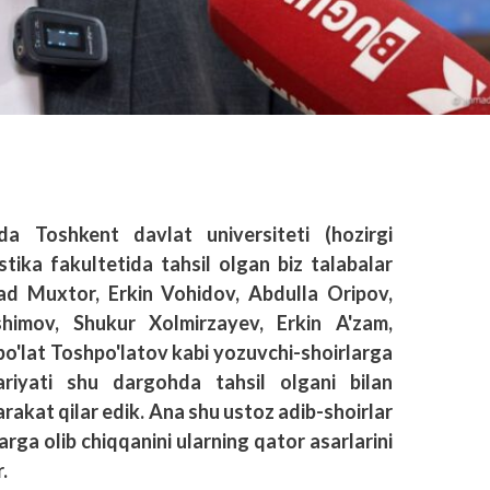
ida Toshkent davlat universiteti (hozirgi
istika fakultetida tahsil olgan biz talabalar
ad Muxtor, Erkin Vohidov, Abdulla Oripov,
himov, Shukur Xolmirzayev, Erkin A'zam,
o'lat Toshpo'latov kabi yozuvchi-shoirlarga
ariyati shu dargohda tahsil olgani bilan
arakat qilar edik. Ana shu ustoz adib-shoirlar
arga olib chiqqanini ularning qator asarlarini
.