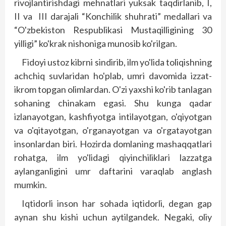
rivojlantirishdagi mehnatlari yuksak taqdirlanib, I,
II va III darajali “Konchilik shuhrati” medallari va
“O'zbekiston Respublikasi Mustaqilligining 30
yilligi” ko'krak nishoniga munosib ko'rilgan.
Fidoyi ustoz kibrni sindirib, ilm yo'lida toliqishning
achchiq suvlaridan ho'p­lab, umri davomida izzat-
ikrom topgan olimlardan. O'zi yaxshi ko'rib tanlagan
sohaning chinakam egasi. Shu kunga qadar
izlanayotgan, kashfiyotga intilayotgan, o'qiyotgan
va o'qitayotgan, o'rganayotgan va o'rgatayotgan
insonlardan biri. Hozirda domlaning mashaqqatlari
rohatga, ilm yo'lidagi qiyinchiliklari lazzatga
aylanganligini umr daftarini varaqlab anglash
mumkin.
Iqtidorli inson har sohada iqtidorli, degan gap
aynan shu kishi uchun aytilgandek. Negaki, oliy