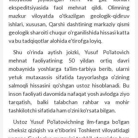
ekspeditsiya­sida faol mehnat qildi. Olimning
mazkur viloyatda o'tkazilgan geologik-qidiruv
ishlari, xususan, Qarshi dashtining markaziy qismi
geologik sharoiti chuqur o'rganilishida hissasi katta
va bu tadqiqotlar alohida e'tirofga loyiq.
Shu o'rinda aytish joizki, Yusuf Po'latovich
mehnat faoliyatining 50 yildan ortiq davri
mobaynida yoshlarga ta'lim-tarbiya berib, ularni
yetuk mutaxassis sifatida tayyorlashga o'zining
salmoqli hissasini qo'shgan ustoz hisoblanadi. Bu
inson faoliyati davomida nafaqat yosh avlodga ziyo
tarqatish, balki talabchan rahbar va mohir
tashkilotchi sifatida ham o'zini ko'rsata bilgan.
Ustoz Yusuf Po'latovichning ilm-fanga bo'lgan
cheksiz qiziqish va e'tiborini Toshkent viloyatidagi