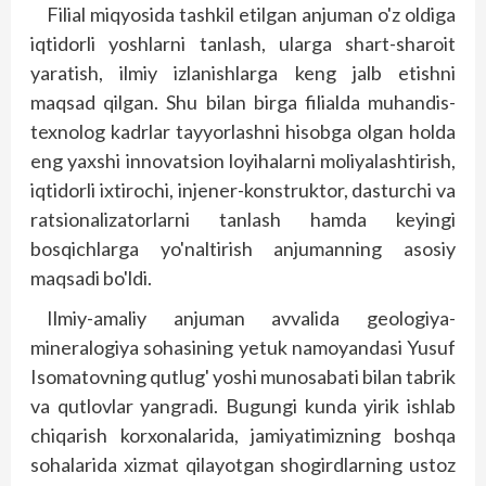
Filial miqyosida tashkil etilgan anjuman o'z oldiga
iqtidorli yoshlarni tanlash, ularga shart-sharoit
yaratish, ilmiy izlanishlarga keng jalb etishni
maqsad qilgan. Shu bilan birga filialda muhandis-
texnolog kadrlar tayyorlashni hisobga olgan holda
eng yaxshi innovatsion loyihalarni moliyalashtirish,
iqtidorli ixtirochi, injener-konstruktor, dasturchi va
ratsionalizatorlarni tanlash hamda ke­yingi
bosqichlarga yo'naltirish anjumanning asosiy
maqsadi bo'ldi.
Ilmiy-amaliy anjuman avvalida geologiya-
mineralogiya sohasining yetuk namoyandasi Yusuf
Isomatovning qutlug' yoshi munosabati bilan tabrik
va qutlovlar yang­radi. Bugungi kunda yirik ishlab
chiqarish korxonalarida, jamiyatimizning bosh­­qa
sohalarida xizmat qilayotgan shogirdlarning ustoz