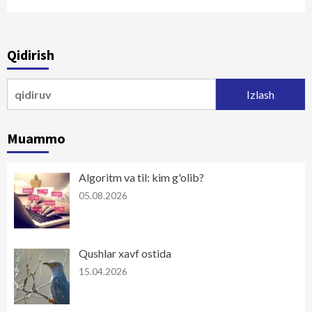
Qidirish
Qidirshish:
Muammo
Algoritm va til: kim g'olib?
05.08.2026
Qushlar xavf ostida
15.04.2026