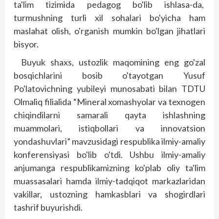
ta'lim tizimida pedagog bo'lib ishlasa-da,
turmushning turli xil sohalari bo'yicha ham
maslahat olish, o'rganish mumkin bo'lgan jihatlari
bisyor.
Buyuk shaxs, ustozlik maqomining eng go'zal
bosqichlarini bosib o'tayotgan Yusuf
Po'latovichning yubileyi munosabati bilan TDTU
Olmaliq filialida “Mineral xomashyolar va texnogen
chiqindilarni samarali qayta ishlashning
muammolari, istiqbollari va innovatsion
yondashuvlari” mavzusidagi respublika ilmiy-amaliy
konferensiyasi bo'lib o'tdi. Ushbu ilmiy-­amaliy
anjumanga respublikamizning ko'p­lab oliy ta'lim
muassasalari hamda ilmiy-tadqiqot markazlaridan
vakillar, ustozning hamkasblari va shogirdlari
tashrif buyurishdi.