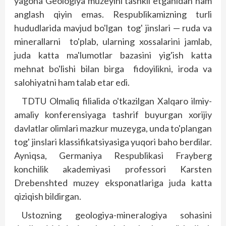
yagona Geologiya muzeyini tashkil etganidan ham
anglash qiyin emas. Respublikamizning turli
hududlarida mavjud bo'lgan tog' jinslari — ruda va
minerallarni to'plab, ularning xossalarini jamlab,
juda katta ma'lumotlar bazasini yig'ish katta
mehnat bo'lishi bilan birga fidoyilikni, iroda va
salohiyatni ham talab etar edi.
TDTU Olmaliq filialida o'tkazilgan Xalqaro ilmiy-
amaliy konferensiyaga tashrif buyurgan xorijiy
davlatlar olimlari mazkur muzeyga, unda to'plangan
tog' jinslari klassifikatsiyasiga yuqori baho berdilar.
Ayniqsa, Germaniya Respublikasi Frayberg
konchilik akademiyasi professori Karsten
Drebenshted muzey eksponatlariga juda katta
qiziqish bildirgan.
Ustozning geologiya-mineralogiya sohasini