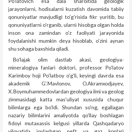
Po'latovich esa dala sharoitida geologik
jarayonlarni, hodisalarni kuzatish davomida tabiiy
qonuniyatlar mavjudligi to'g'risida fikr yuritib, bu
qonuniyatlarni o'rganib, ularni hisobga olgan holda
inson ona zamindan o'z faoliyati jarayonida
foydalanishi mumkin deya hisoblab, o'zini aynan
shu sohaga baxshida qiladi.
Bo'lajak olim dastlab akasi, geologiya­
mineralogiya fanlari doktori, professor Po'latov
Karimboy hoji Po'latboy o'g'li, ke­yingi davrda esa
akademik G'.Mavlonov, O.Ak­ramxodjayev,
X.Boymuhammedovlardan geologiya ilmi va geolog
zimmasidagi katta mas'uliyat xususida chuqur
bilimlarga ega bo'ldi. Shundan so'ng, egallagan
nazariy bilimlarini amaliyotda qo'llay boshlagan
fidoyi mutaxassis kelgusi yillarda Qashqadaryo
viloyatida joylashgan neft va gaz konlari