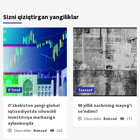
Sizni qiziqtirgan yangiliklar
E'tirof
Taassuf
O'zbekiston yangi global
90 yillik nashrning mayog'i
iqtisodiyotda ishonchli
so'ndimi?
investitsiya markaziga
3 kun oldin
Behzod
171
aylanmoqda
3 kun oldin
Behzod
220