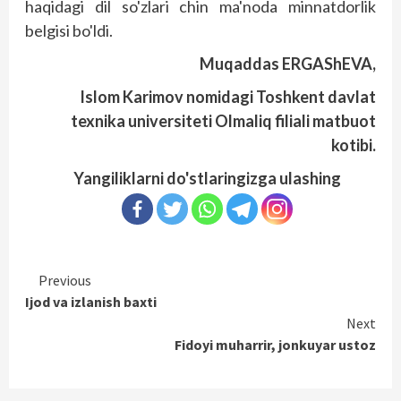
haqidagi dil so'zlari chin ma'noda minnatdorlik
belgisi bo'ldi.
Muqaddas ERGAShEVA,
Islom Karimov nomidagi Toshkent davlat
texnika universiteti Olmaliq filiali matbuot
kotibi.
Yangiliklarni do'stlaringizga ulashing
Continue
Previous
Ijod va izlanish baxti
Reading
Next
Fidoyi muharrir, jonkuyar ustoz