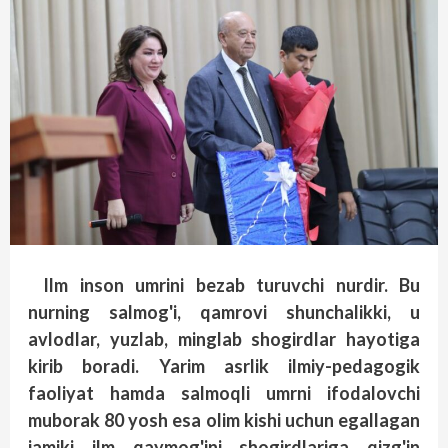
Ilm inson umrini bezab turuvchi nurdir. Bu
nurning salmog'i, qamrovi shunchalikki, u
avlodlar, yuzlab, minglab shogirdlar hayotiga
kirib boradi. Yarim asrlik ilmiy-pedagogik
faoliyat hamda salmoqli umrni ifodalovchi
muborak 80 yosh esa olim kishi uchun egallagan
jamiki ilm qaymog'ini shogirdlariga qizg'in