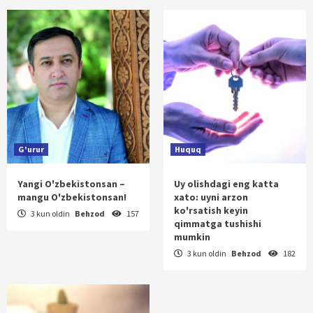
G'urur
Huquq
Yangi O'zbekistonsan –
Uy olishdagi eng katta
mangu O'zbekistonsan!
xato: uyni arzon
ko'rsatish keyin
3 kun oldin
Behzod
157
qimmatga tushishi
mumkin
3 kun oldin
Behzod
182