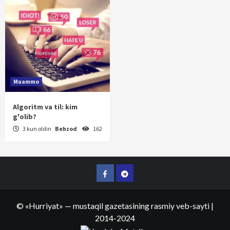
Muammo
Algoritm va til: kim
g'olib?
3 kun oldin
Behzod
162
Facebook
Telegram
©
«Hurriyat»
— mustaqil gazetasining rasmiy veb-sayti
|
2014-2024