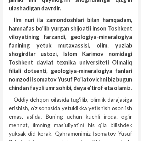
ulashadigan davrdir.
Ilm nuri ila zamondoshlari bilan hamqadam,
hamnafas bo'lib yurgan shijoatli inson Toshkent
viloyatining farzandi, geologiya-mineralogiya
fanining yetuk mutaxassisi, olim, yuzlab
shogirdlar ustozi, Islom Karimov nomidagi
Toshkent davlat texnika universiteti Olmaliq
filiali dotsenti, geologiya-mineralogiya fanlari
nomzodi Isomatov Yusuf Po'latovichni biz bugun
chindan fayzli umr sohibi, deya e'tirof eta olamiz.
Oddiy dehqon oilasida tug'ilib, olimlik darajasiga
erishish, o'z sohasida yetuk­likka yetishish oson ish
emas, aslida. Buning uchun kuchli iroda, og'ir
mehnat, ilm­ning mas'uliyatini his qila bilishdek
yuksak did kerak. Qahramonimiz Isomatov Yusuf