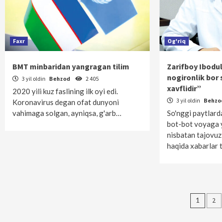
Faxr
Og'riq
BMT minbaridan yangragan tilim
Zarifboy Ibodu
nogironlik bor 
3 yil oldin
Behzod
2 405
xavflidir”
2020 yili kuz faslining ilk oyi edi.
3 yil oldin
Behz
Koronavirus degan ofat dunyoni
vahimaga solgan, ayniqsa, g'arb…
So'nggi paytlard
bot-bot voyaga
nisbatan tajovuz
haqida xabarlar 
Maqo
1
2
bo‘y