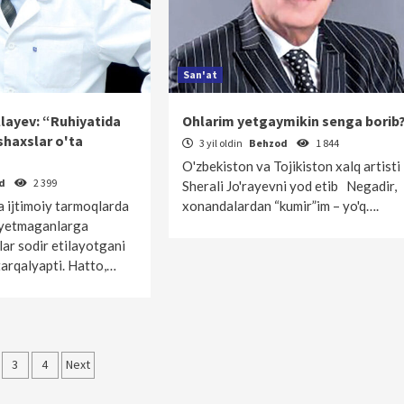
San'at
llayev: “Ruhiyatida
Ohlarim yetgaymikin senga borib?
shaxslar o'ta
3 yil oldin
Behzod
1 844
O'zbekiston va Tojikiston xalq artisti
od
2 399
Sherali Jo'rayevni yod etib Negadir,
a ijtimoiy tarmoqlarda
xonandalardan “kumir”im – yo'q….
 yetmaganlarga
lar sodir etilayotgani
tarqalyapti. Hatto,…
lalar
3
4
Next
icha