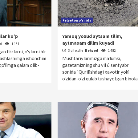
Felyeton o'rnida
lar ko'p
Yamoq yoxud aytsam tilim,
aytmasam dilim kuyadi
od
1 131
3 yil oldin
Behzod
1 482
n fikrlarni, o'ylarni bir
 tashlashimga ishonchim
Mushtariylarimizga ma'lumki,
qo'limga qalam olib-
gazetamizning shu yil 6 sentyabr
sonida “Qurilishdagi xavotir yoki
o'zidan-o'zi qulab tushayotgan binol