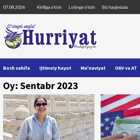
Skip
07.08.2026
Kirillga o'tish
Lotinga o'tish
Biz haqimizda
to
content
Bosh sahifa
Ijtimoiy hayot
Ma'naviyat
OAV va AT
Oy: Sentabr 2023