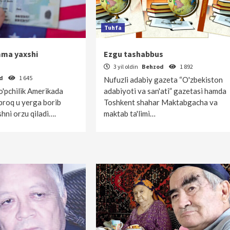
Tuhfa
ma yaxshi
Ezgu tashabbus
3 yil oldin
Behzod
1 892
od
1 645
Nufuzli adabiy gazeta “O'zbekiston
'pchilik Amerikada
ada­biyoti va san'ati” gazetasi hamda
o'proq u yerga borib
Toshkent shahar Maktabgacha va
hni orzu qiladi….
maktab ta'limi…