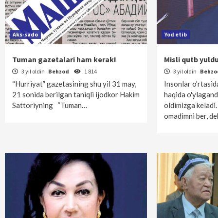
Aks-sado
Yod etib
Tuman gazetalari ham kerak!
Misli qutb yuld
3 yil oldin
Behzod
1 814
3 yil oldin
Behz
“Hurriyat” gazetasining shu yil 31 may,
Insonlar o'rtasi
21 sonida berilgan taniqli ijodkor Hakim
haqida o'ylaganda
Sattoriyning “Tuman…
oldimizga keladi
omadimni ber, d