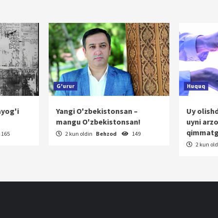
katlanish
G'urur
Huquq
ayog'i
Yangi O'zbekistonsan –
Uy olish
mangu O'zbekistonsan!
uyni arz
qimmatg
165
2 kun oldin
Behzod
149
2 kun ol