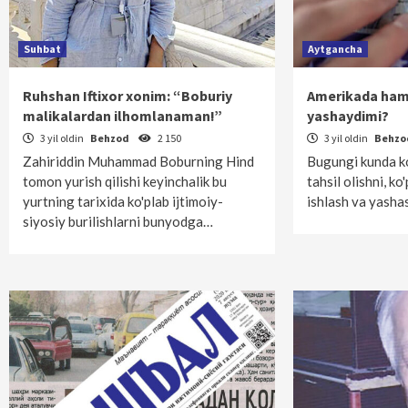
Suhbat
Aytgancha
Ruhshan Iftixor xonim: “Boburiy
Amerikada ham
malikalardan ilhomlanaman!”
yashaydimi?
3 yil oldin
Behzod
2 150
3 yil oldin
Behz
Zahiriddin Muhammad Boburning Hind
Bugungi kunda ko
tomon yurish qilishi keyinchalik bu
tahsil olishni, k
yurtning tarixida ko'plab ijtimoiy-
ishlash va yashas
siyosiy burilishlarni bunyodga…