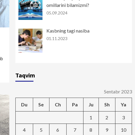
omillarini bilamizmi?
05.09.2024
Kasbning tagi nasiba
01.11.2023
ib
Taqvim
Sentabr 2023
Du
Se
Ch
Pa
Ju
Sh
Ya
1
2
3
4
5
6
7
8
9
10