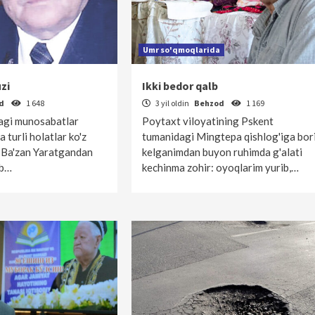
Umr so'qmoqlarida
uzi
Ikki bedor qalb
od
1 648
3 yil oldin
Behzod
1 169
dagi munosabatlar
Poytaxt viloyatining Pskent
 turli holatlar ko'z
tumanidagi Mingtepa qishlog'iga bor
. Ba'zan Yaratgandan
kelganimdan buyon ruhimda g'alati
eb…
kechinma zohir: oyoqlarim yurib,…