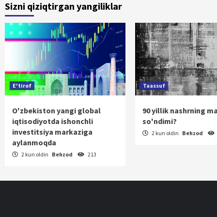
Sizni qiziqtirgan yangiliklar
hara
E'tirof
Taassuf
O'zbekiston yangi global
90 yillik nashrning m
iqtisodiyotda ishonchli
so'ndimi?
investitsiya markaziga
2 kun oldin
Behzod
aylanmoqda
2 kun oldin
Behzod
213