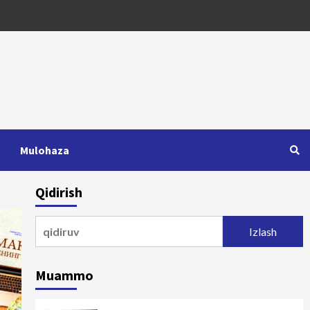
Mulohaza
Qidirish
Qidirshish:
Muammo