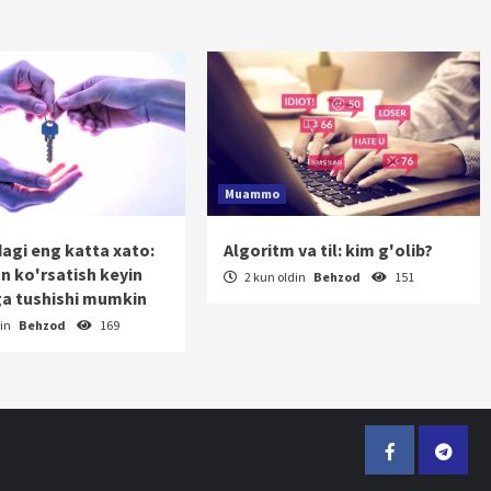
Muammo
dagi eng katta xato:
Algoritm va til: kim g'olib?
on ko'rsatish keyin
2 kun oldin
Behzod
151
a tushishi mumkin
din
Behzod
169
Facebook
Telegr