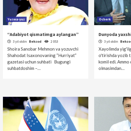
Yuzma-yuz
Ocherk
“Adabiyot qismatimga aylangan”
Dunyoda yaxshi
3 yil oldin
Behzod
2 053
3 yil oldin
Behz
Shoira Sanobar Mehmon va yozuvchi
Xayolimda yig'ilga
Shahodat Isaxonovaning “Hurriyat”
o'tirishda yozib
gazetasi uchun suhbati Bugungi
komil edi. Ammo 
suhbatdoshim –…
olmasimdan…