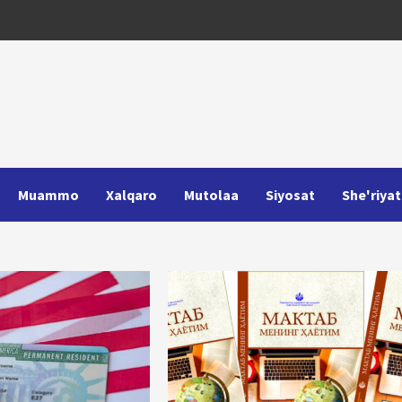
Muammo
Xalqaro
Mutolaa
Siyosat
She'riyat