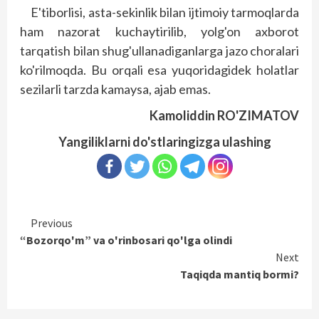
E'tiborlisi, asta-sekinlik bilan ijtimoiy tarmoqlarda
ham nazorat kuchaytirilib, yolg'on axborot
tarqatish bilan shug'ullanadiganlarga jazo choralari
ko'rilmoqda. Bu orqali esa yuqoridagidek holatlar
sezilarli tarzda kamaysa, ajab emas.
Kamoliddin RO'ZIMATOV
Yangiliklarni do'stlaringizga ulashing
Continue
Previous
“Bozorqo'm” va o'rinbosari qo'lga olindi
Reading
Next
Taqiqda mantiq bormi?