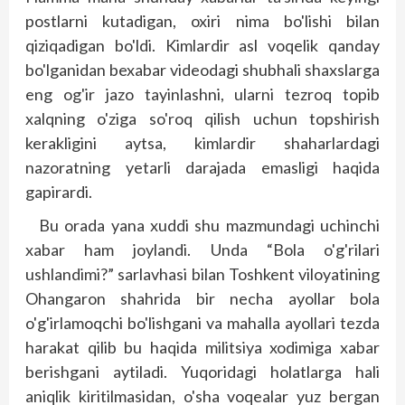
postlarni kutadigan, oxiri nima bo'lishi bilan
qiziqadigan bo'ldi. Kimlardir asl voqelik qanday
bo'lganidan bexabar videodagi shubhali shaxslarga
eng og'ir jazo tayinlashni, ularni tezroq topib
xalqning o'ziga so'roq qilish uchun topshirish
kerakligini aytsa, kimlardir shaharlardagi
nazoratning yetarli darajada emasligi haqida
gapirardi.
Bu orada yana xuddi shu mazmundagi uchinchi
xabar ham joylandi. Unda “Bola o'g'rilari
ushlandimi?” sarlavhasi bilan Toshkent viloyatining
Ohangaron shahrida bir necha ayollar bola
o'g'irlamoqchi bo'lishgani va mahalla ayollari tezda
harakat qilib bu haqida militsiya xodimiga xabar
berishgani aytiladi. Yuqoridagi holatlarga hali
aniqlik kiritilmasidan, o'sha voqealar yuz bergan