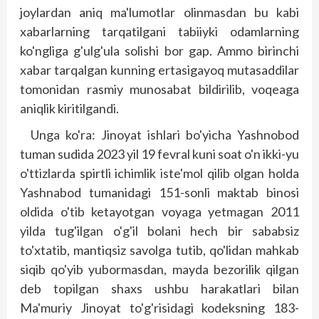
joylardan aniq ma'lumotlar olinmasdan bu kabi
xabarlarning tarqatilgani tabiiyki odamlarning
ko'ngliga g'ulg'ula solishi bor gap. Ammo birinchi
xabar tarqalgan kunning ertasigayoq mutasaddilar
tomonidan rasmiy munosabat bildirilib, voqeaga
aniqlik kiritilgandi.
Unga ko'ra: Jinoyat ishlari bo'yicha Yashnobod
tuman sudida 2023 yil 19 fevral kuni soat o'n ikki-yu
o'ttizlarda spirtli ichimlik iste'mol qilib olgan holda
Yashnabod tumanidagi 151-sonli maktab binosi
oldida o'tib ketayotgan voyaga yetmagan 2011
yilda tug'ilgan o'g'il bolani hech bir sababsiz
to'xtatib, mantiqsiz savolga tutib, qo'lidan mahkab
siqib qo'yib yubormasdan, mayda bezorilik qilgan
deb topilgan shaxs ushbu harakatlari bilan
Ma'muriy Jinoyat to'g'risidagi kodeksning 183-