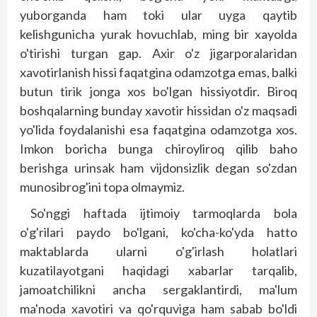
yuborganda ham toki ular uyga qaytib
kelishgunicha yurak hovuchlab, ming bir xayolda
o'tirishi turgan gap. Axir o'z jigarporalaridan
xavotirlanish hissi faqatgina odamzotga emas, balki
butun tirik jonga xos bo'lgan hissiyotdir. Biroq
boshqalarning bunday xavotir hissidan o'z maqsadi
yo'lida foydalanishi esa faqatgina odamzotga xos.
Imkon boricha bunga chiroyliroq qilib baho
berishga urinsak ham vij­donsizlik degan so'zdan
munosibrog'ini topa olmaymiz.
So'nggi haftada ijtimoiy tarmoqlarda bola
o'g'rilari paydo bo'lgani, ko'cha-ko'yda hatto
maktablarda ularni o'g'irlash holatlari
kuzatilayotgani haqidagi xabarlar tarqalib,
jamoatchilikni ancha sergaklantirdi, ma'lum
ma'noda xavotiri va qo'rquviga ham sabab bo'ldi