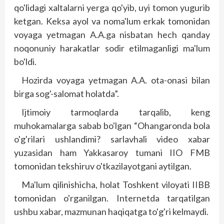
qo'lidagi xaltalarni yerga qo'yib, uyi tomon yugurib
ketgan. Keksa ayol va noma'lum erkak tomonidan
voya­­ga yetmagan A.A.ga nisbatan hech qanday
noqonuniy harakatlar sodir etilmaganligi ma'lum
bo'ldi.
Hozirda voyaga yetmagan A.A. ota-onasi bilan
birga sog'-salomat holatda”.
Ijtimoiy tarmoqlarda tarqalib, keng
muhokamalarga sabab bo'lgan “Ohangaronda bola
o'g'rilari ushlandimi? sarlavhali video xabar
yuzasidan ham Yakkasaroy tumani IIO FMB
tomonidan tekshiruv o'tkazilayotgani aytilgan.
Ma'lum qilinishicha, holat Toshkent viloyati IIBB
tomonidan o'rganilgan. Internetda tarqatilgan
ushbu xabar, mazmunan haqiqatga to'g'ri kelmaydi.