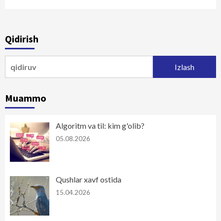
Qidirish
Qidirshish:
Muammo
Algoritm va til: kim g'olib?
05.08.2026
Qushlar xavf ostida
15.04.2026