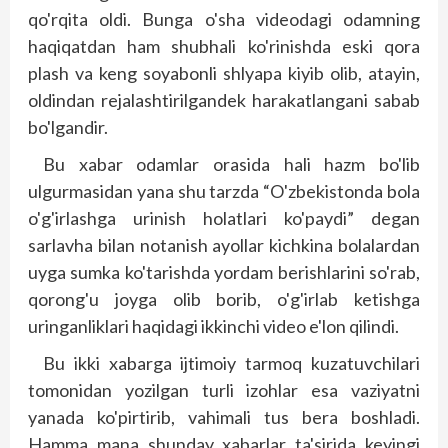
qo'rqita oldi. Bunga o'sha videodagi odamning
haqiqatdan ham shubhali ko'rinishda eski qora
plash va keng soyabonli shlyapa kiyib olib, atayin,
oldindan rejalashtirilgandek harakatlangani sabab
bo'lgandir.
Bu xabar odamlar orasida hali hazm bo'lib
ulgurmasidan yana shu tarzda “O'zbekistonda bola
o'g'irlashga urinish holatlari ko'paydi” degan
sarlavha bilan notanish ayollar kichkina bolalardan
uyga sumka ko'tarishda yordam berishlarini so'rab,
qorong'u joyga olib borib, o'g'irlab ketishga
uringanliklari haqidagi ikkinchi video e'lon qilindi.
Bu ikki xabarga ijtimoiy tarmoq kuzatuvchilari
tomonidan yozilgan turli izohlar esa vaziyatni
yanada ko'pirtirib, vahimali tus bera boshladi.
Hamma mana shunday xabarlar ta'sirida keyingi