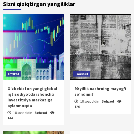
Sizni qiziqtirgan yangiliklar
E'tirof
Taassuf
O'zbekiston yangi global
90 yillik nashrning mayog'i
iqtisodiyotda ishonchli
so'ndimi?
investitsiya markaziga
18 soat oldin
Behzod
aylanmoqda
120
18 soat oldin
Behzod
144