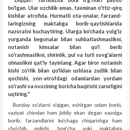
“Diqqat! Yurtimizda bola o'g'rilari paydo
bo'lgan. Ular ozchilik emas, taxminan o'ttiz-qirq
kishilar atrofida. Hurmatli ota-onalar, farzand­
laringizning maktabga borib-qaytishlarida
nazoratni kuchaytiring. Ularga ko'chada yolg'iz
yurganda begonalar bilan suhbatlashmaslikni,
notanish kimsalar bilan qo'l berib
so'rashmaslikni, shirinlik, pul va turli sovg'alarni
olmaslikni qat'iy tayinlang. Agar biror notanish
kishi zo'rlik bilan qo'lidan ushlasa zudlik bilan
qochishi, yon-atrofdagi odamlardan yordam
so'rashi va ovozining boricha baqirishi zarurligini
uqtiring.”
Bunday so'zlarni o'qigan, eshitgan odam borki,
vaziyat chindan ham jiddiy ekan degan xayolga
borib, farzandlarini ko'chaga chiqarishga ham
cho'chib qolishi, bog'cha yoki maktabga