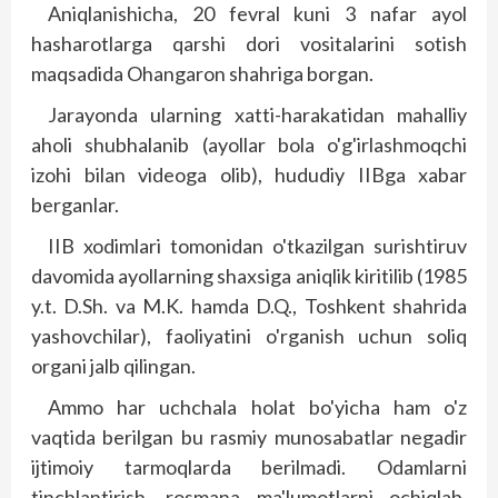
Aniqlanishicha, 20 fevral kuni 3 nafar ayol
hasharotlarga qarshi dori vositalarini sotish
maqsadida Ohangaron shahriga borgan.
Jarayonda ularning xatti-harakatidan mahalliy
aholi shubhalanib (ayollar bola o'g'irlashmoqchi
izohi bilan videoga olib), hududiy IIBga xabar
berganlar.
IIB xodimlari tomonidan o'tkazilgan surishtiruv
davomida ayollarning shaxsiga aniqlik kiritilib (1985
y.t. D.Sh. va M.K. hamda D.Q., Toshkent shahrida
yashovchilar), faoliyatini o'rganish uchun soliq
organi jalb qilingan.
Ammo har uchchala holat bo'yicha ham o'z
vaqtida berilgan bu rasmiy munosabatlar negadir
ijtimoiy tarmoqlarda berilmadi. Odamlarni
tinchlantirish, rosmana ma'lumotlarni ochiqlab,