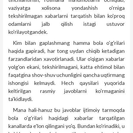
vaziyatga xolisona yondashish o'rniga
tekshirilmagan xabarlarni tarqatish bilan ko'proq
odamlarni jalb qilish istagi ustuvor
ko'rilayotgandek.
Kim bilan gaplashmang hamma bola o'g'rilari
haqida gapiradi, har tong uydan chiqib ketadigan
farzandlaridan xavotirlanadi. Ular o'qigan xabarlar
yolg'on ekani, tekshirilmagani, katta ehtimol bilan
faqatgina shov-shuv uchunligini qancha uqtirmang
ishongisi kelmaydi. Hech qaysilari yuqorida
keltirilgan rasmiy javoblarni ko'rmaganini
ta'kidlaydi.
Mana hali-hanuz bu javoblar ijtimoiy tarmoqda
bola o'g'rilari haqidagi xabarlar tarqatilgan
kanallarda e'lon qilingani yo'q. Bundan ko'rinadiki, u