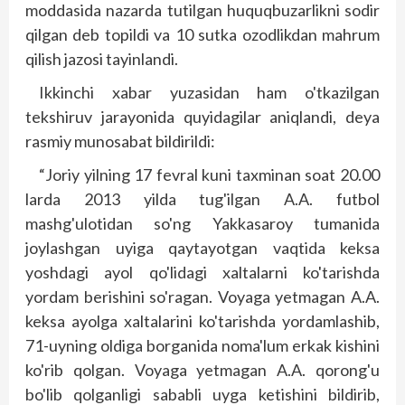
moddasida nazarda tutilgan huquqbuzarlikni sodir
qilgan deb topildi va 10 sutka ozodlikdan mahrum
qilish jazosi tayinlandi.
Ikkinchi xabar yuzasidan ham o'tkazilgan
tekshiruv jarayonida quyidagilar aniqlandi, deya
rasmiy munosabat bildirildi:
“Joriy yilning 17 fevral kuni taxminan soat 20.00
larda 2013 yilda tug'ilgan A.A. futbol
mashg'ulotidan so'ng Yakkasaroy tumanida
joylashgan uyiga qaytayotgan vaqtida keksa
yoshdagi ayol qo'lidagi xaltalarni ko'tarishda
yordam berishini so'ragan. Voyaga yetmagan A.A.
keksa ayolga xaltalarini ko'tarishda yordamlashib,
71-uyning oldiga borganida noma'lum erkak kishini
ko'rib qolgan. Voyaga yetmagan A.A. qorong'u
bo'lib qolganligi sababli uyga ketishini bildirib,