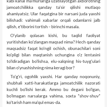
kabi kanal ma'murlariga uzatilayotgan axborotning
jamoatchilikka qanday ta'sir qilishi mutlaqo
ahamiyatsiz. Ular faqatgina bir narsani juda yaxshi
bilishadi: vahimali xabarlar orqali odamlarni jalb
qilish, e'tiborini tortish – birinchi masala.
O'ylanib qolasan kishi, bu taqlid faoliyat
yuritishdan ko'zlangan maqsad nima? Hech qanday
maqsadsiz faqat ko'ngil ochish, obunachilari soni
ko'pligi bilan maqtanish uchungina o'z lentasini
to'ldiradigan bo'lishsa, elu-xalqning his-tuyg'ulari
bilan o'ynashishning nima keragi bor?
To'g'ri, ogohlik yaxshi. Har qanday noqonuniy,
shubhali xatti-harakatlarga jamoatchilik nazorati
kuchli bo'lishi kerak. Ammo bu degani bo'lgan,
bo'lmagan narsalarga vahima, soxta “shov-shuv”
ko'tarish ham ma'qul emas-da.