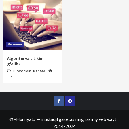
Muammo
Algoritm va til: kim
g'olib?
18 soat oldin
Behzod
112
Facebook
Telegram
©
«Hurriyat»
— mustaqil gazetasining rasmiy veb-sayti
|
2014-2024