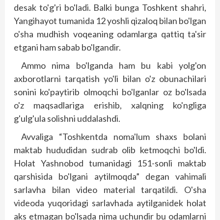
desak to'g'ri bo'ladi. Balki bunga Toshkent shahri,
Yangihayot tumanida 12 yoshli qizaloq bilan bo'lgan
o'sha mudhish voqeaning odamlarga qattiq ta'sir
etgani ham sabab bo'lgandir.
Ammo nima bo'lganda ham bu kabi yolg'on
axborotlarni tarqatish yo'li bilan o'z obunachilari
sonini ko'paytirib olmoqchi bo'lganlar oz bo'lsada
o'z maqsadlariga erishib, xalqning ko'ngliga
g'ulg'ula solishni uddalashdi.
Avvaliga “Toshkentda noma'lum shaxs bolani
maktab hududidan sudrab olib ketmoqchi bo'ldi.
Holat Yashnobod tumanidagi 151-sonli maktab
qarshisida bo'lgani aytilmoqda” degan vahimali
sarlavha bilan video material tarqatildi. O'sha
videoda yuqoridagi sarlavhada aytilganidek holat
aks etmagan bo'lsada nima uchundir bu odamlarni