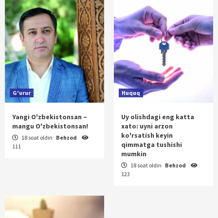
G'urur
Huquq
Yangi O'zbekistonsan –
Uy olishdagi eng katta
mangu O'zbekistonsan!
xato: uyni arzon
ko'rsatish keyin
18 soat oldin
Behzod
qimmatga tushishi
111
mumkin
18 soat oldin
Behzod
123