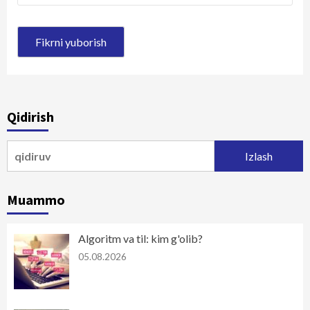
Qidirish
Qidirshish:
Muammo
Algoritm va til: kim g'olib?
05.08.2026