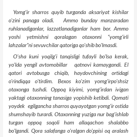
Yomg'ir sharros quyib turganda aksariyat kishilar
o'zini panaga oladi. Ammo bunday manzaradan
ruhlanadiganlar, lazzatlanadiganlar ham bor. Ammo
yoshi yetmishni qoralagan otaxonni “yomg'irli
lahzalar”ni sevuvchilar qatoriga qo'shib bo'lmasdi.
O'sha kuni yoqilg'i tanqisligi tufayli bo'lsa kerak,
yo'lda yengil avtomobillar qatnovi kamaygandi. El
qatori avtobusga chiqib, haydovchining ortidagi
o'rindiqqa o'tirdim. Bexos ko'zim yomg'irpo'shsiz
otaxonga tushdi. Oppoq kiyimi, yomg'irdan ivigan
yaktagi otaxonning tanasiga yopishib ketibdi. Qomati
yoydek egilgancha sharros quyayotgan yomg'ir ostida
shumshayib turardi. Otaxonning yuziga nur bag'ishlab
turgan oppoq soqoli ham allaqachon shalabbo
bo'lgandi. Qora salafanga o'ralgan do'ppisi oq aralash