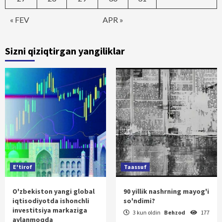
« FEV
APR »
Sizni qiziqtirgan yangiliklar
E'tirof
Taassuf
O'zbekiston yangi global
90 yillik nashrning mayog'i
iqtisodiyotda ishonchli
so'ndimi?
investitsiya markaziga
3 kun oldin
Behzod
177
aylanmoqda