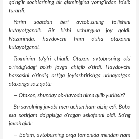
qo'ng'ir sochlarining bir qisminigina yomg'irdan to'sib
turardi.
Yarim soatdan beri avtobusning to'lishini
kutayotgandik. Bir kishi uchungina joy qoldi.
Nazarimda, haydovchi ham o'sha otaxonni
kutayotgandi.
Taxminim to'g'ri chiqdi. Otaxon avtobusning old
o'rindig'idagi bo'sh joyga chiqib o'tirdi. Haydovchi
hassasini o'rindiq ostiga joylashtirishga urinayotgan
otaxonga so'z qotti:
— Otaxon, shunday ob-havoda nima qilib yuribsiz?
Bu savolning javobi men uchun ham qiziq edi. Bobo
esa xotirjam do'ppisiga o'ragan sellofanni oldi. So'ng
javob qildi:
— Bolam, avtobusning orqa tomonida mendan ham