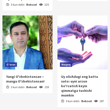
3 kun oldin
Behzod
225
G'urur
Huquq
Yangi O'zbekistonsan –
Uy olishdagi eng katta
mangu O'zbekistonsan!
xato: uyni arzon
ko'rsatish keyin
3 kun oldin
Behzod
159
qimmatga tushishi
mumkin
3 kun oldin
Behzod
187