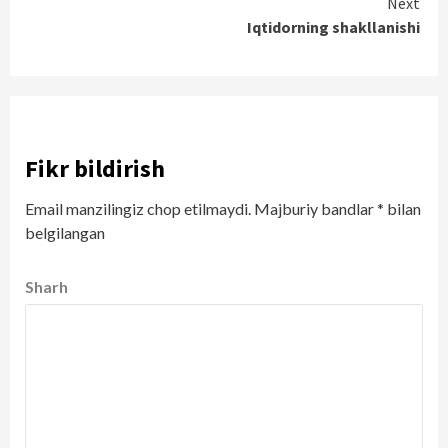
Continue
Next
Iqtidorning shakllanishi
Reading
Fikr bildirish
Email manzilingiz chop etilmaydi.
Majburiy bandlar
*
bilan
belgilangan
Sharh