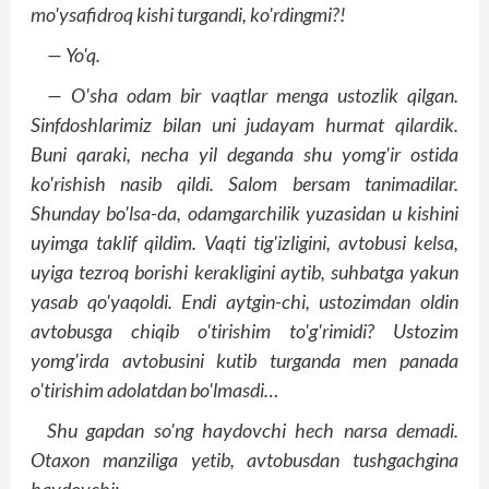
mo'ysafidroq kishi turgandi, ko'rdingmi?!
— Yo'q.
— O'sha odam bir vaqtlar menga ustozlik qilgan.
Sinfdoshlarimiz bilan uni judayam hurmat qilardik.
Buni qaraki, necha yil deganda shu yomg'ir ostida
ko'rishish nasib qildi. Salom bersam tanimadilar.
Shunday bo'lsa-da, odamgarchilik yuzasidan u kishini
uyimga taklif qildim. Vaqti tig'izligini, avtobusi kelsa,
uyiga tezroq borishi kerakligini aytib, suhbatga yakun
yasab qo'yaqoldi. Endi ayt­gin-chi, ustozimdan oldin
avtobusga chiqib o'tirishim to'g'rimidi? Ustozim
yomg'irda avtobusini kutib turganda men panada
o'tirishim adolatdan bo'lmasdi…
Shu gapdan so'ng haydovchi hech narsa demadi.
Otaxon manziliga yetib, avtobusdan tushgachgina