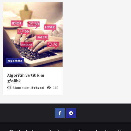
Muammo
Algoritm va til: kim
g'olib?
3 kun oldin
Behzod
169
Facebook
Telegram