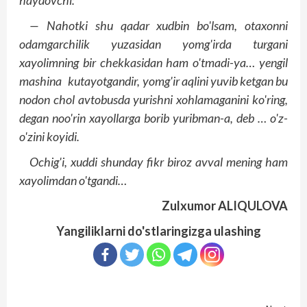
haydovchi:
— Nahotki shu qadar xudbin bo'lsam, otaxonni
odamgarchilik yuzasidan yomg'irda turgani
xayolimning bir chekkasidan ham o'tmadi-ya… yengil
mashina kutayotgandir, yomg'ir aqlini yuvib ketgan bu
nodon chol avtobusda yurishni xohlamaganini ko'ring,
degan noo'rin xayollarga borib yuribman-a, deb … o'z-
o'zini koyidi.
Ochig'i, xuddi shunday fikr biroz avval mening ham
xayolimdan o'tgandi…
Zulxumor ALIQULOVA
Yangiliklarni do'stlaringizga ulashing