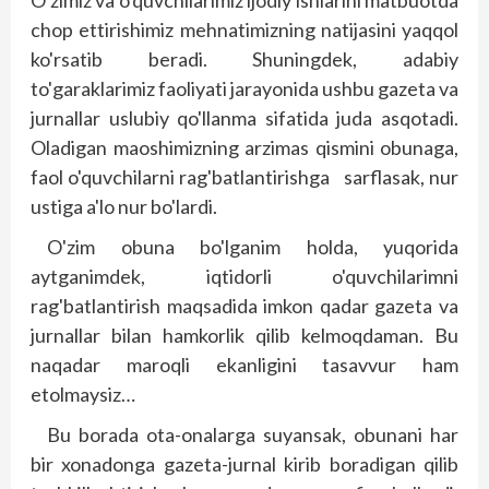
O'zimiz va o'quvchilarimiz ijodiy ishlarini matbuotda
chop ettirishimiz mehnatimizning natijasini yaqqol
ko'rsatib beradi. Shuningdek, adabiy
to'garaklarimiz faoliyati jarayonida ushbu gazeta va
jurnallar uslubiy qo'llanma sifatida juda asqotadi.
Oladigan maoshimizning arzimas qismini obunaga,
faol o'quvchilarni rag'batlantirishga sarflasak, nur
ustiga a'lo nur bo'lardi.
O'zim obuna bo'lganim holda, yuqorida
aytganimdek, iqtidorli o'quvchilarimni
rag'batlantirish maqsadida imkon qadar gazeta va
jurnallar bilan hamkorlik qilib kelmoqdaman. Bu
naqadar maroqli ekanligini tasavvur ham
etolmaysiz…
Bu borada ota-onalarga suyansak, obunani har
bir xonadonga gazeta-jurnal kirib boradigan qilib