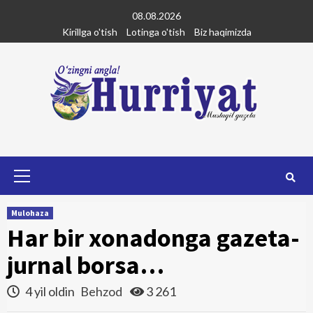
Skip
08.08.2026
to
Kirillga o'tish
Lotinga o'tish
Biz haqimizda
content
Primary
Menu
Mulohaza
Har bir xonadonga gazeta-
jurnal borsa…
4 yil oldin
Behzod
3 261