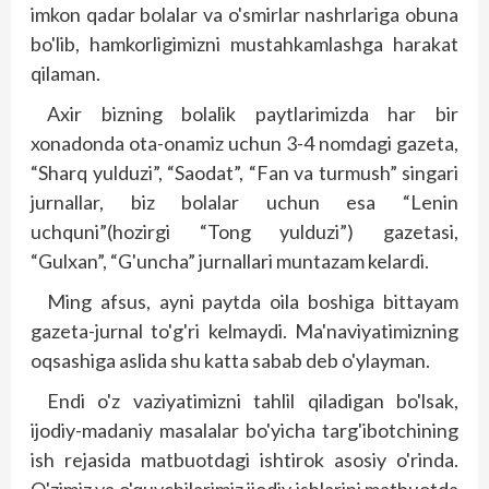
imkon qadar bolalar va o'smirlar nashrlariga obuna
bo'lib, hamkorligimizni mustahkamlashga harakat
qilaman.
Axir bizning bolalik paytlarimizda har bir
xonadonda ota-onamiz uchun 3-4 nomdagi gazeta,
“Sharq yulduzi”, “Saodat”, “Fan va turmush” singari
jurnallar, biz bolalar uchun esa “Lenin
uchquni”(hozirgi “Tong yulduzi”) gazetasi,
“Gulxan”, “G'uncha” jurnallari muntazam kelardi.
Ming afsus, ayni paytda oila boshiga bittayam
gazeta-jurnal to'g'ri kelmaydi. Ma'naviyatimizning
oqsashiga aslida shu katta sabab deb o'ylayman.
Endi o'z vaziyatimizni tahlil qiladigan bo'lsak,
ijodiy-madaniy masalalar bo'yicha targ'ibotchining
ish rejasida matbuotdagi ishtirok asosiy o'rinda.