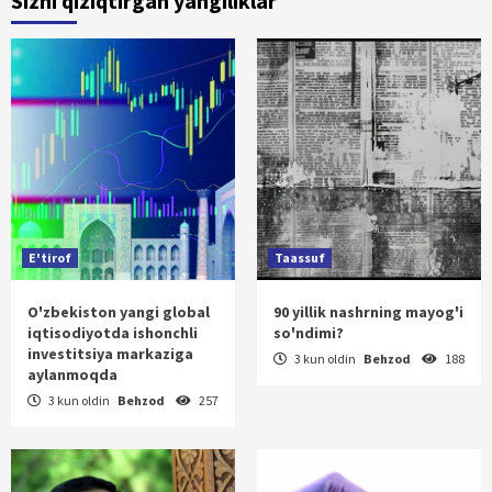
Sizni qiziqtirgan yangiliklar
E'tirof
Taassuf
O'zbekiston yangi global
90 yillik nashrning mayog'i
iqtisodiyotda ishonchli
so'ndimi?
investitsiya markaziga
3 kun oldin
Behzod
188
aylanmoqda
3 kun oldin
Behzod
257