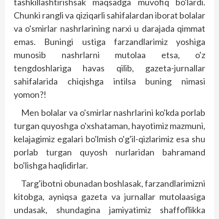
tashkillashtirishsak maqsadga muvofiq bo'lardi.
Chunki rangli va qiziqarli sahifalardan iborat bolalar
va o'smirlar nashrlarining narxi u darajada qimmat
emas. Buningi ustiga farzandlarimiz yoshiga
munosib nashrlarni mutolaa etsa, o'z
tengdoshlariga havas qilib, gazeta-jurnallar
sahifalarida chiqishga intilsa buning nimasi
yomon?!
Men bolalar va o'smirlar nashrlarini ko'kda porlab
turgan quyoshga o'xshataman, hayotimiz mazmuni,
kelajagimiz egalari bo'lmish o'g'il-qizlarimiz esa shu
porlab turgan quyosh nurlaridan bahramand
bo'lishga haqlidirlar.
Targ'ibotni obunadan boshlasak, farzandlarimizni
kitobga, ayniqsa gazeta va jurnallar mutolaasiga
undasak, shundagina jamiyatimiz shaffoflikka