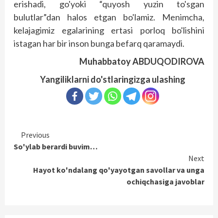
erishadi, go'yoki “quyosh yuzin to'sgan
bulutlar”dan halos etgan bo'lamiz. Menimcha,
kelajagimiz egalarining ertasi porloq bo'lishini
istagan har bir inson bunga befarq qaramaydi.
Muhabbatoy ABDUQODIROVA
Yangiliklarni do'stlaringizga ulashing
Continue
Previous
So'ylab berardi buvim…
Reading
Next
Hayot ko'ndalang qo'yayotgan savollar va unga
ochiqchasiga javoblar