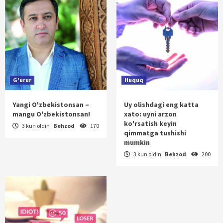
G'urur
Huquq
Yangi O'zbekistonsan –
Uy olishdagi eng katta
mangu O'zbekistonsan!
xato: uyni arzon
ko'rsatish keyin
3 kun oldin
Behzod
170
qimmatga tushishi
mumkin
3 kun oldin
Behzod
200