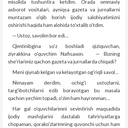
misolida tushuntira ketdim. Orada ommaviy
axborot vositalari, ayniqsa gazeta va jurnallarni
muntazam o'qib borish ijodiy salohiyatimizni
oshirishi haqida ham alohida to'xtalib o'tdim.
— Ustoz, savolim bor edi…
Qimtinibgina so'z boshladi qiziquvchan,
ziyrakkina o'quvchim Nafisaxon. — Bizning
she'rlarimiz qachon gazeta va jurnallarda chiqadi?
Meni qiynab kelgan va kelayotgan og'riqli savol…
Nimayam derdim, ochig'i ustozlarni,
targ'ibotchilarni ezib borayotgan bu masala
qachon yechim topadi, o'zim ham hayronman…
Har gal o'quvchilarimni sevintirish maqsadida
ijodiy mashqlarini dastalab tahririyatlarga
chopaman, qorako'zlarimning quvonchi uchun ham