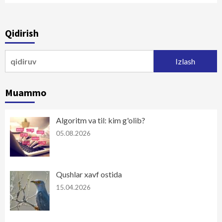
Qidirish
Qidirshish:
Muammo
Algoritm va til: kim g'olib?
05.08.2026
Qushlar xavf ostida
15.04.2026