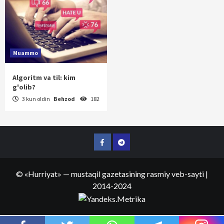
Muammo
Algoritm va til: kim
g'olib?
3 kun oldin
Behzod
182
Facebook
Telegram
©
«Hurriyat»
— mustaqil gazetasining rasmiy veb-sayti
|
2014-2024