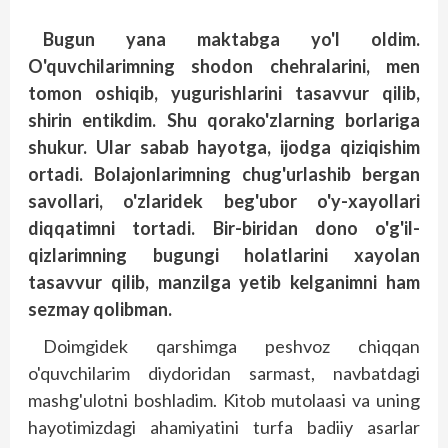
Bugun yana maktabga yo'l oldim.
O'quvchilarimning shodon chehralarini, men
tomon oshiqib, yugurishlarini tasavvur qilib,
shirin entikdim. Shu qorako'zlarning borlariga
shukur. Ular sabab hayotga, ijodga qiziqishim
ortadi. Bolajonlarimning chug'urlashib bergan
savollari, o'zlaridek beg'ubor o'y-xayollari
diqqatimni tortadi. Bir-biridan dono o'g'il-
qizlarimning bugungi holatlarini xayolan
tasavvur qilib, manzilga yetib kelganimni ham
sezmay qolibman.
Doimgidek qarshimga peshvoz chiqqan
o'quvchilarim diydoridan sarmast, navbatdagi
mashg'ulotni boshladim. Kitob mutolaasi va uning
hayotimizdagi ahamiyatini turfa badiiy asarlar