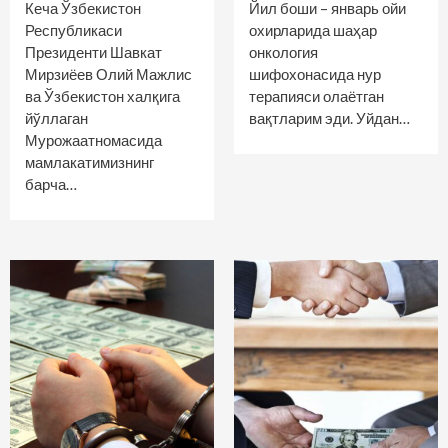
Кеча Ўзбекистон
Йил боши – январь ойи
Республикаси
охирларида шаҳар
Президенти Шавкат
онкология
Мирзиёев Олий Мажлис
шифохонасида нур
ва Ўзбекистон халқига
терапияси олаётган
йўллаган
вақтларим эди. Уйдан…
Мурожаатномасида
мамлакатимизнинг
барча…