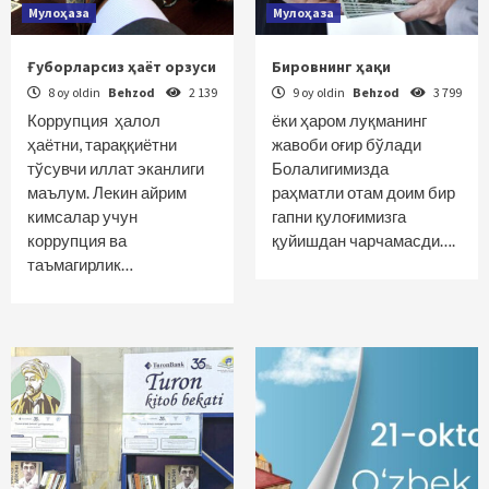
Мулоҳаза
Мулоҳаза
Ғуборларсиз ҳаёт орзуси
Бировнинг ҳақи
8 oy oldin
Behzod
2 139
9 oy oldin
Behzod
3 799
Коррупция ҳалол
ёки ҳаром луқманинг
ҳаётни, тараққиётни
жавоби оғир бўлади
тўсувчи иллат эканлиги
Болалигимизда
маълум. Лекин айрим
раҳматли отам доим бир
кимсалар учун
гапни қулоғимизга
коррупция ва
қуйишдан чарчамасди….
таъмагирлик…