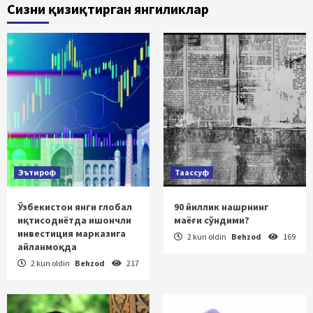
Сизни қизиқтирган янгиликлар
Эътироф
Таассуф
Ўзбекистон янги глобал
90 йиллик нашрнинг
иқтисодиётда ишончли
маёғи сўндими?
инвестиция марказига
2 kun oldin
Behzod
169
айланмоқда
2 kun oldin
Behzod
217