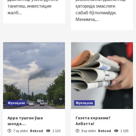
танитиш, инвестиция
қаторида эмаслиги
жалб…
сабаб бўлолмайди.
Менимча,…
Мулоҳаза
Мулоҳаза
Арра тушган ўша
Газета керакми?
шохда…
Албатта!
7 oy oldin
Behzod
2 120
8 oy oldin
Behzod
2 105