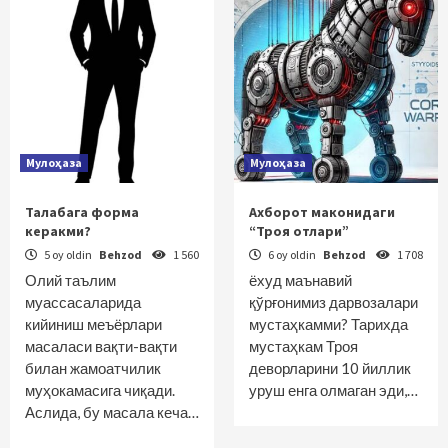
Мулоҳаза
Мулоҳаза
Талабага форма
Ахборот маконидаги
керакми?
“Троя отлари”
5 oy oldin
Behzod
1 560
6 oy oldin
Behzod
1 708
Олий таълим
ёхуд маънавий
муассасаларида
қўрғонимиз дарвозалари
кийиниш меъёрлари
мустаҳкамми? Тарихда
масаласи вақти-вақти
мустаҳкам Троя
билан жамоатчилик
деворларини 10 йиллик
муҳокамасига чиқади.
уруш енга олмаган эди,…
Аслида, бу масала кеча…