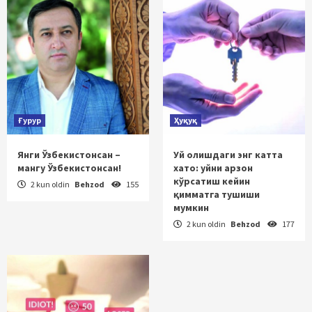
Ғурур
Ҳуқуқ
Янги Ўзбекистонсан –
Уй олишдаги энг катта
мангу Ўзбекистонсан!
хато: уйни арзон
кўрсатиш кейин
2 kun oldin
Behzod
155
қимматга тушиши
мумкин
2 kun oldin
Behzod
177