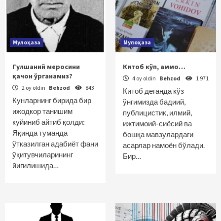
Мулоҳаза
Мулоҳаза
Гулшаний меросини
Китоб кўп, аммо…
қачон ўрганамиз?
4 oy oldin
Behzod
1 971
2 oy oldin
Behzod
843
Китоб деганда кўз
Кунларнинг бирида бир
ўнгимизда бадиий,
ижодкор танишим
публицистик, илмий,
куйиниб айтиб қолди:
ижтимоий-сиёсий ва
Яқинда туманда
бошқа мавзулардаги
ўтказилган адабиёт фани
асарлар намоён бўлади.
ўқитувчиларининг
Бир…
йиғилишида…