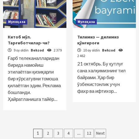
Мулоҳаза
Мулоҳаза
Китоб мўл.
Тилимиз — дилимиз
Тарғиботчилар-чи?
қўнғироғи
9 oy oldin
Behzod
2 379
10 oy oldin
Behzod
2 462
Ғарб телеканалларидан
21 октябрь. Бу қутлуғ
бирида намойиш
сана халқимизнинг тил
этилаётган қизиқарли
байрами. Ҳар бир
бир кўрсатувни томоша
ўзбекистонлик учун
қилаётган эдим. Реклама
фахр ва ифтихор…
бошланди.
Ҳайратланишга тайёр…
Maqolalar
1
2
3
4
…
12
Next