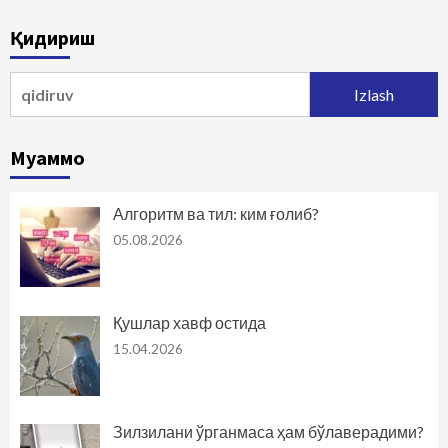
bo‘yicha
Қидириш
harakatlanish
Qidirshish:
Муаммо
Алгоритм ва тил: ким ғолиб?
05.08.2026
Қушлар хавф остида
15.04.2026
Зилзилани ўрганмаса ҳам бўлаверадими?