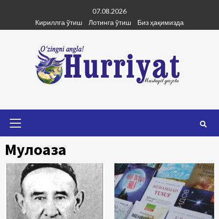
Skip
07.08.2026
to
Кириллга ўтиш
Лотинга ўтиш
Биз ҳақимизда
content
Primary
Menu
Мулоҳаза