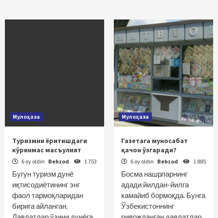
Мулоҳаза
Мулоҳаза
Туризмни ёритишдаги
Газетага муносабат
кўринмас масъулият
қачон ўзгаради?
6 oy oldin
Behzod
1 753
6 oy oldin
Behzod
1 885
Бугун туризм дунё
Босма нашрларнинг
иқтисодиётининг энг
адади йилдан-йилга
фаол тармоқларидан
камайиб бормоқда. Бунга
бирига айланган.
Ўзбекистоннинг
Давлатлар ўзини дунёга
ривожланган давлатлар