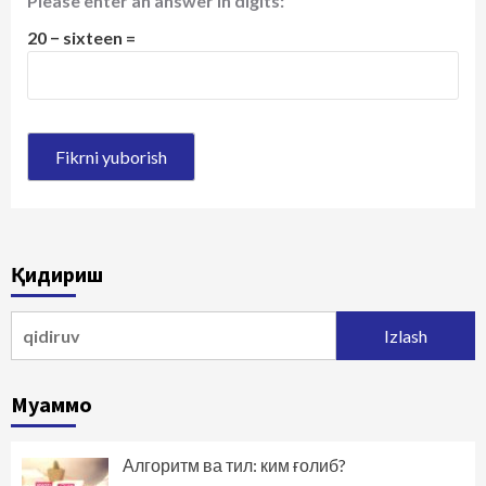
Please enter an answer in digits:
20 − sixteen =
Қидириш
Qidirshish:
Муаммо
Алгоритм ва тил: ким ғолиб?