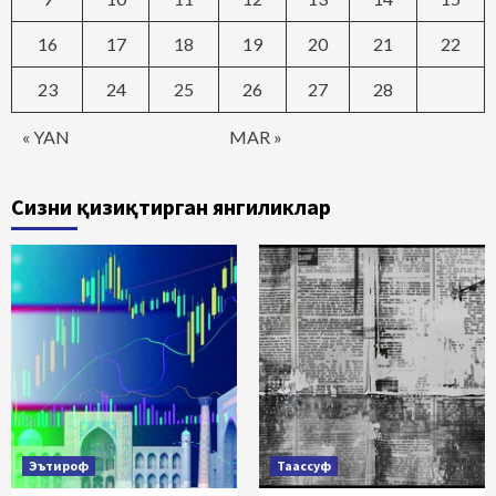
16
17
18
19
20
21
22
23
24
25
26
27
28
« YAN
MAR »
Сизни қизиқтирган янгиликлар
Эътироф
Таассуф