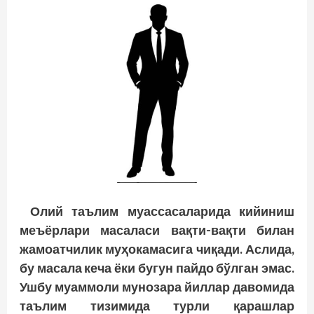
Олий таълим муассасаларида кийиниш
меъёрлари масаласи вақти-вақти билан
жамоатчилик муҳокамасига чиқади. Аслида,
бу масала кеча ёки бугун пайдо бўлган эмас.
Ушбу муаммоли мунозара йиллар давомида
таълим тизимида турли қарашлар