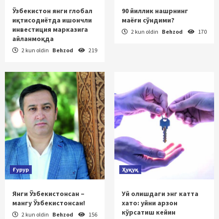
Ўзбекистон янги глобал
90 йиллик нашрнинг
иқтисодиётда ишончли
маёғи сўндими?
инвестиция марказига
2 kun oldin
Behzod
170
айланмоқда
2 kun oldin
Behzod
219
Ғурур
Ҳуқуқ
Янги Ўзбекистонсан –
Уй олишдаги энг катта
мангу Ўзбекистонсан!
хато: уйни арзон
кўрсатиш кейин
2 kun oldin
Behzod
156