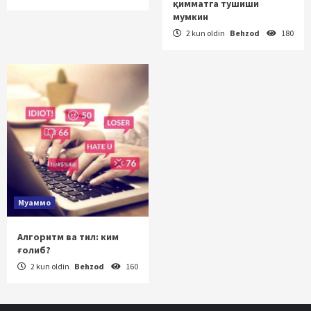
қимматга тушиши
мумкин
2 kun oldin
Behzod
180
Муаммо
Алгоритм ва тил: ким
ғолиб?
2 kun oldin
Behzod
160