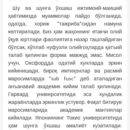
Шу ва шунга ўхшаш ижтимоий-маиший
ҳаётимизда муаммолар пайдо бўлганида,
одатда, хориж “тажриба”сидан намуна
келтирилади. Биз ҳам жаҳоннинг етакчи олий
ўқув юртлари фаолиятига назар ташлайдиган
бўлсак, кўплаб нуфузли олийгоҳларда қатъий
талаб қилинган форма мавжуд эмас. Мисол
учун, Оксфордда одатий кунларда эркин
кийинишади, бироқ имтиҳонлар ва расмий
маросимларда “sub fusc” деб аталадиган
анъанавий академик кийим талаб қилинади.
Гарвард университетида эса кундалик
жараёнларда эркинлик устувор. Фақат битирув
маросимларида академик мантиялар
кийилади. Япониянинг Токио университетида
ҳам шунга ўхшаш амалиёт кузатилади: