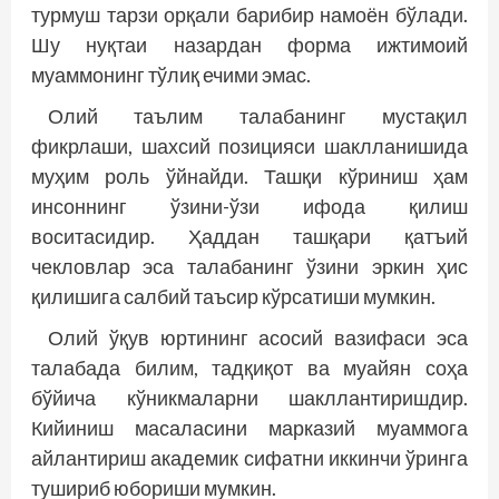
турмуш тарзи орқали барибир намоён бўлади.
Шу нуқтаи назардан форма ижтимоий
муаммонинг тўлиқ ечими эмас.
Олий таълим талабанинг мустақил
фикрлаши, шахсий позицияси шаклланишида
муҳим роль ўйнайди. Ташқи кўриниш ҳам
инсоннинг ўзини-ўзи ифода қилиш
воситасидир. Ҳаддан ташқари қатъий
чекловлар эса талабанинг ўзини эркин ҳис
қилишига салбий таъсир кўрсатиши мумкин.
Олий ўқув юртининг асосий вазифаси эса
талабада билим, тадқиқот ва муайян соҳа
бўйича кўникмаларни шакллантиришдир.
Кийиниш масаласини марказий муаммога
айлантириш академик сифатни иккинчи ўринга
тушириб юбориши мумкин.