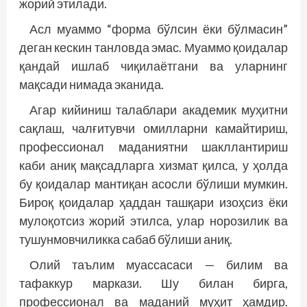
жорий этилади.
Асл муаммо “форма бўлсин ёки бўлмасин”
деган кескин танловда эмас. Муаммо қоидалар
қандай ишлаб чиқилаётгани ва уларнинг
мақсади нимада эканида.
Агар кийиниш талаблари академик муҳитни
сақлаш, чалғитувчи омилларни камайтириш,
профессионал маданиятни шакллантириш
каби аниқ мақсадларга хизмат қилса, у ҳолда
бу қоидалар мантиқан асосли бўлиши мумкин.
Бироқ қоидалар ҳаддан ташқари изоҳсиз ёки
мулоқотсиз жорий этилса, улар норозилик ва
тушунмовчиликка сабаб бўлиши аниқ.
Олий таълим муассасаси — билим ва
тафаккур маркази. Шу билан бирга,
профессионал ва маданий муҳит ҳамдир.