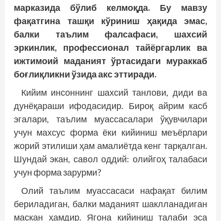
марказида бўлиб келмоқда. Бу мавзу
фақатгина ташқи кўриниш ҳақида эмас,
балки таълим фалсафаси, шахсий
эркинлик, профессионал тайёргарлик ва
ижтимоий маданият ўртасидаги мураккаб
боғлиқликни ўзида акс эттиради.
Кийим инсоннинг шахсий танлови, диди ва
дунёқараши ифодасидир. Бироқ айрим касб
эгалари, таълим муассасалари ўқувчилари
учун махсус форма ёки кийиниш меъёрлари
жорий этилиши ҳам амалиётда кенг тарқалган.
Шундай экан, савол оддий: олийгоҳ талабаси
учун форма зарурми?
Олий таълим муассасаси нафақат билим
бериладиган, балки маданият шаклланадиган
маскан ҳамдир. Ягона кийиниш талаби эса