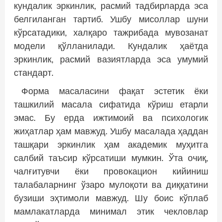
кундалик эркинлик, расмий тадбирларда эса
белгиланган тартиб. Ушбу мисоллар шуни
кўрсатадики, халқаро тажрибада мувозанат
модели қўлланилади. Кундалик ҳаётда
эркинлик, расмий вазиятларда эса умумий
стандарт.
Форма масаласини фақат эстетик ёки
ташкилий масала сифатида кўриш етарли
эмас. Бу ерда ижтимоий ва психологик
жиҳатлар ҳам мавжуд. Ушбу масалада ҳаддан
ташқари эркинлик ҳам академик муҳитга
салбий таъсир кўрсатиши мумкин. Ўта очиқ,
чалғитувчи ёки провокацион кийиниш
талабаларнинг ўзаро мулоқоти ва диққатини
бузиши эҳтимоли мавжуд. Шу боис кўплаб
мамлакатларда минимал этик чекловлар