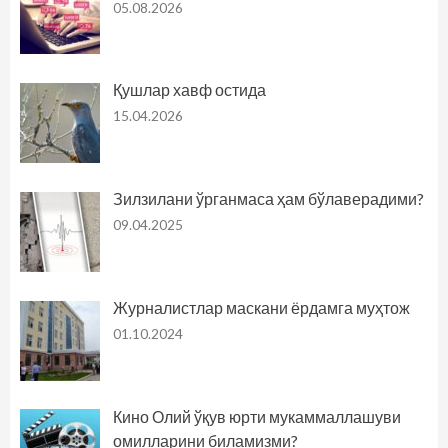
05.08.2026
Қушлар хавф остида
15.04.2026
Зилзилани ўрганмаса ҳам бўлаверадими?
09.04.2025
Журналистлар маскани ёрдамга муҳтож
01.10.2024
Кино Олий ўқув юрти мукаммаллашуви
омилларини биламизми?