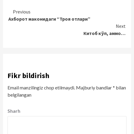
Continue
Previous
Ахборот маконидаги “Троя отлари”
Reading
Next
Китоб кўп, аммо…
Fikr bildirish
Email manzilingiz chop etilmaydi.
Majburiy bandlar
*
bilan
belgilangan
Sharh