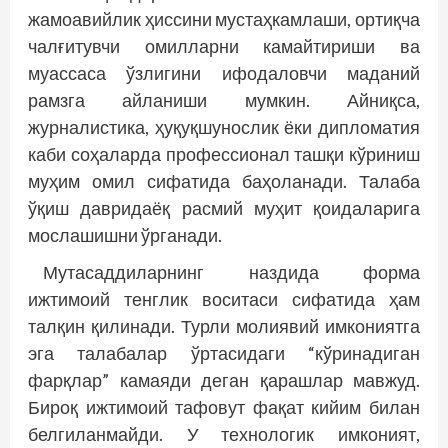
жамоавийлик ҳиссини мустаҳкамлаши, ортиқча
чалғитувчи омилларни камайтириши ва
муассаса ўзлигини ифодаловчи маданий
рамзга айланиши мумкин. Айниқса,
журналистика, ҳуқуқшунослик ёки дипломатия
каби соҳаларда профессионал ташқи кўриниш
муҳим омил сифатида баҳоланади. Талаба
ўқиш давридаёқ расмий муҳит қоидаларига
мослашишни ўрганади.
Мутасаддиларнинг наздида форма
ижтимоий тенглик воситаси сифатида ҳам
талқин қилинади. Турли молиявий имкониятга
эга талабалар ўртасидаги “кўринадиган
фарқлар” камаяди деган қарашлар мавжуд.
Бироқ ижтимоий тафовут фақат кийим билан
белгиланмайди. У технологик имконият,