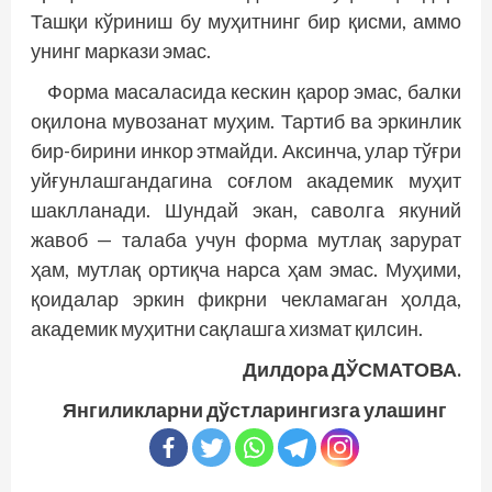
Ташқи кўриниш бу муҳитнинг бир қисми, аммо
унинг маркази эмас.
Форма масаласида кескин қарор эмас, балки
оқилона мувозанат муҳим. Тартиб ва эркинлик
бир-бирини инкор этмайди. Аксинча, улар тўғри
уйғунлашгандагина соғлом академик муҳит
шаклланади. Шундай экан, саволга якуний
жавоб — талаба учун форма мутлақ зарурат
ҳам, мутлақ ортиқча нарса ҳам эмас. Муҳими,
қоидалар эркин фикрни чекламаган ҳолда,
академик муҳитни сақлашга хизмат қилсин.
Дилдора ДЎСМАТОВА.
Янгиликларни дўстларингизга улашинг