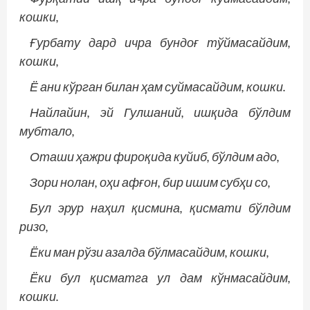
кошки,
Ғурбату дард ичра бундоғ тўймасайдим,
кошки,
Ё ани кўрган билан ҳам суймасайдим, кошки.
Найлайин, эй Гулшаний, ишқида бўлдим
мубтало,
Оташи ҳажри фироқида куйиб, бўлдим адо,
Зори нолан, оҳи афғон, бир ишим субҳи со,
Бул эрур наҳил қисмина, қисмати бўлдим
ризо,
Ёки ман рўзи азалда бўлмасайдим, кошки,
Ёки бул қисматга ул дам кўнмасайдим,
кошки.