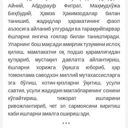
Айний, Абдурауф Фитрат, Маҳмудхўжа
Беҳбудий, Ҳамза Ҳакимзодалар билан
танишиб, жадидлар ҳаракатининг фаол
аъзосига айланиб улгуради ва тараққийпарвар
ёшларни янгича ғоялар билан таништиради.
Уларнинг бош мақсади амирлик тузумини ислоҳ
қилиш, мамлакатни оқ подшо қарамлигидан
қутқариб, мустақил давлатга айлантириш,
ёшларни хорижга ўқишга юбориб, ҳар
томонлама саводхон миллий мутахассисларга
эга бўлиш, хотин-қизларни ўқитиш, усули
савтия, усули жадидия мактабларининг сонини
кўпайтириш, тижорат ишларини
ривожлантириб, чет эл сармоясини киритиш
каби ишларни амалга ошириш эди.
* * *