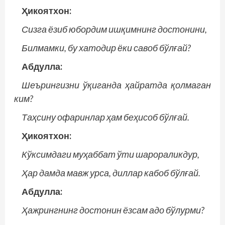
Ҳикоятхон:
Сизга ёзиб юбордим ишқимнинг достонини,
Билмамки, бу хатодир ёки савоб бўлғай?
Абдулла:
Шеърингизни ўқиганда ҳайратда қолмаган
ким?
Таҳсину офаринлар ҳам беҳисоб бўлғай.
Ҳикоятхон:
Кўксимдаги муҳаббат ўти шарораликдур,
Ҳар дамда мавж урса, диллар кабоб бўлғай.
Абдулла:
Ҳажрингнинг достонин ёзсам адо бўлурми?