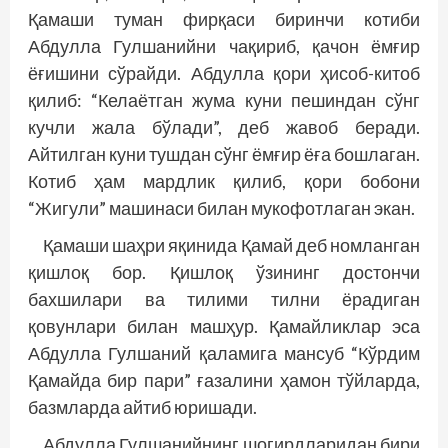
Қамаши туман фирқаси биринчи котиби
Абдулла Гулшанийни чақириб, қачон ёмғир
ёғишини сўрайди. Абдулла қори ҳисоб-китоб
қилиб: “Келаётган жума куни пешиндан сўнг
кучли жала бўлади”, деб жавоб беради.
Айтилган куни тушдан сўнг ёмғир ёға бошлаган.
Котиб ҳам мардлик қилиб, қори бобони
“Жигули” машинаси билан мукофотлаган экан.
Қамаши шаҳри яқинида Қамай деб номланган
қишлоқ бор. Қишлоқ ўзининг достончи
бахшилари ва тилими тилни ёрадиган
қовунлари билан машҳур. Қамайликлар эса
Абдулла Гулшаний қаламига мансуб “Кўрдим
Қамайда бир пари” ғазалини ҳамон тўйларда,
базмларда айтиб юришади.
Абдулла Гулшанийнинг шогирдларидан бири