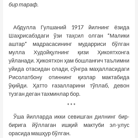
бир тараф.
Абдулла Гулшаний 1917 йилнинг ёзида
Шаҳрисабздаги ўзи таҳсил олган “Малики
аштар” мадрасасининг мударриси бўлган
мулла Худойқулнинг қизи Ҳикоятхонга
уйланади. Ҳикоятхон ҳам бошланғич таълимни
уйида отасидан олади, сўнгра маҳалласидаги
Рисолатбону отиннинг қизлар мактабида
ўқийди. Ҳатто ғазалларини тўплаб, девон
тузган деган тахминлар бор.
* * *
Ўша йилларда икки севишган дилнинг бир-
бирига йўллаган ишқий мактуби эл-улус
орасида машҳур бўлган.