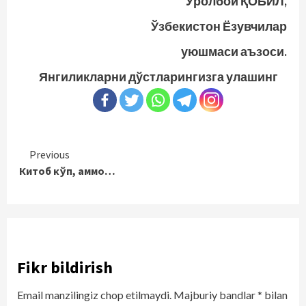
Ўролбой ҚОБИЛ,
Ўзбекистон Ёзувчилар
уюшмаси аъзоси.
Янгиликларни дўстларингизга улашинг
Continue
Previous
Китоб кўп, аммо…
Reading
Fikr bildirish
Email manzilingiz chop etilmaydi.
Majburiy bandlar
*
bilan