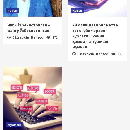
Ғурур
Ҳуқуқ
Янги Ўзбекистонсан –
Уй олишдаги энг катта
мангу Ўзбекистонсан!
хато: уйни арзон
кўрсатиш кейин
3 kun oldin
Behzod
172
қимматга тушиши
мумкин
3 kun oldin
Behzod
202
Муаммо