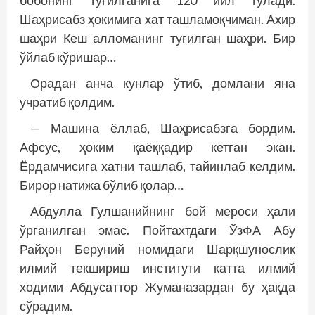
Шаҳрисабз ҳокимига хат ташламоқчиман. Ахир
шаҳри Кеш алломанинг туғилган шаҳри. Бир
ўйлаб кўришар…
Орадан анча кунлар ўтиб, домлани яна
учратиб қолдим.
— Машина ёллаб, Шаҳрисабзга бордим.
Афсус, ҳоким қаёққадир кетган экан.
Ёрдамчисига хатни ташлаб, тайинлаб келдим.
Бирор натижа бўлиб қолар…
Абдулла Гулшанийнинг бой мероси ҳали
ўрганилган эмас. Пойтахтдаги ЎзФА Абу
Райҳон Беруний номидаги Шарқшунослик
илмий текшириш институти катта илмий
ходими Абдусаттор Жуманазардан бу ҳақда
сўрадим.