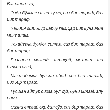
Ватанда зўр,
Энди бўлмас сизга ҳузур, сиз бир тараф, биз
бир тараф.
Ҳаддин ошибдир дарду ғам, ҳар бир кўнгилда
минг алам,
Токайгача бундоғ ситам, сиз бир тараф, биз
бир тараф.
Бизларга мақсад эътиқод, меҳнат эли
бўлсин озод,
Мактабимиз бўлсин обод, сиз бир тараф,
биз бир тараф.
Гулшан айтур сизга бул сўз, буни билгай элу
рамз,
Сизни енггай оҳи дил сўз, сиз бир тараф, биз