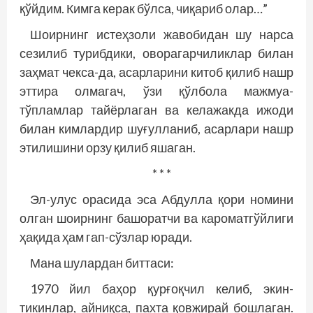
қўйдим. Кимга керак бўлса, чиқариб олар…”
Шоирнинг истеҳзоли жавобидан шу нарса
сезилиб турибдики, оворагарчиликлар билан
заҳмат чекса-да, асарларини китоб қилиб нашр
эттира олмагач, ўзи қўлбола мажмуа-
тўпламлар тайёрлаган ва келажакда ижоди
билан кимлардир шуғулланиб, асарлари нашр
этилишини орзу қилиб яшаган.
* * *
Эл-улус орасида эса Абдулла қори номини
олган шоирнинг башоратчи ва кароматгўйлиги
ҳақида ҳам гап-сўзлар юради.
Мана шулардан биттаси:
1970 йил баҳор қурғоқчил келиб, экин-
тикинлар, айниқса, пахта қовжирай бошлаган.