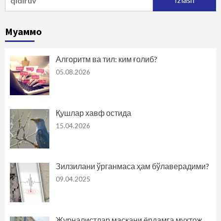
Муаммо
Алгоритм ва тил: ким ғолиб?
05.08.2026
Қушлар хавф остида
15.04.2026
Зилзилани ўрганмаса ҳам бўлаверадими?
09.04.2025
Журналистлар маскани ёрдамга муҳтож