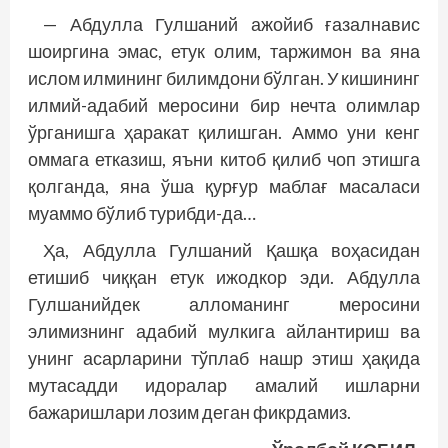
— Абдулла Гулшаний ажойиб ғазалнавис
шоиргина эмас, етук олим, таржимон ва яна
ислом илмининг билимдони бўлган. У кишининг
илмий-адабий меросини бир нечта олимлар
ўрганишга ҳаракат қилишган. Аммо уни кенг
оммага етказиш, яъни китоб қилиб чоп этишга
қолганда, яна ўша қурғур маблағ масаласи
муаммо бўлиб турибди-да…
Ҳа, Абдулла Гулшаний Қашқа воҳасидан
етишиб чиққан етук ижодкор эди. Абдулла
Гулшанийдек алломанинг меросини
элимизнинг адабий мулкига айлантириш ва
унинг асарларини тўплаб нашр этиш ҳақида
мутасадди идоралар амалий ишларни
бажаришлари лозим деган фикрдамиз.