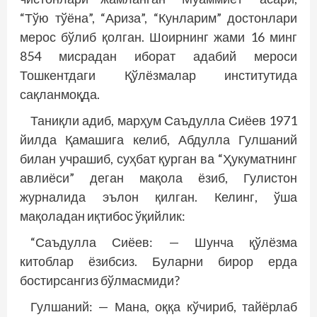
“Тўю тўёна”, “Ариза”, “Кунларим” достонлари
мерос бўлиб қолган. Шоирнинг жами 16 минг
854 мисрадан иборат адабий мероси
Тошкентдаги Қўлёзмалар институтида
сақланмоқда.
Таниқли адиб, марҳум Саъдулла Сиёев 1971
йилда Қамашига келиб, Абдулла Гулшаний
билан учрашиб, суҳбат қурган ва “Ҳукуматнинг
авлиёси” деган мақола ёзиб, Гулистон
журналида эълон қилган. Келинг, ўша
мақоладан иқтибос ўқийлик:
“Саъдулла Сиёев: — Шунча қўлёзма
китоблар ёзибсиз. Буларни бирор ерда
бостирсангиз бўлмасмиди?
Гулшаний: — Мана, оққа кўчириб, тайёрлаб