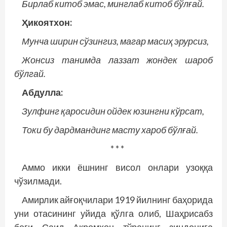
Бирлаб китоб эмас, минглаб китоб бўлғай.
Ҳикоятхон:
Мунча ширин сўзингиз, магар масиҳ эрурсиз,
Жонсиз танимда лаззат жондек шароб
бўлгай.
Абдулла:
Зулфинг қаросидин ойдек юзингни кўрсат,
Токи бу дардмандинг масту хароб бўлғай.
* * *
Аммо икки ёшнинг висол онлари узоққа
чўзилмади.
Амирлик айғоқчилари 1919 йилнинг баҳорида
уни отасининг уйида қўлга олиб, Шаҳрисабз
беги Саид Акромхон тўранинг зиндонига