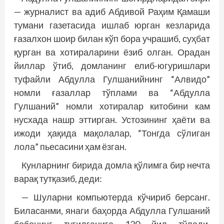
— журналист ва адиб Абдивой Раҳим Қамаши
тумани газетасида ишлаб юрган кезларида
ғазалхон шоир билан кўп бора учрашиб, суҳбат
қурган ва хотираларини ёзиб олган. Орадан
йиллар ўтиб, домланинг елиб-югуришлари
туфайли Абдулла Гулшанийнинг “Алвидо”
номли ғазаллар тўплами ва “Абдулла
Гулшаний” номли хотиралар китобини кам
нусхада нашр эттирган. Устозининг ҳаёти ва
ижоди ҳақида мақолалар, “Тонгда сўлиган
лола” пьесасини ҳам ёзган.
Кунларнинг бирида домла қўлимга бир нечта
варақ тутқазиб, деди:
— Шуларни компьютерда кўчириб берсанг.
Биласанми, янаги баҳорда Абдулла Гулшаний
бобонинг туғилганига 120 йил тўлади.