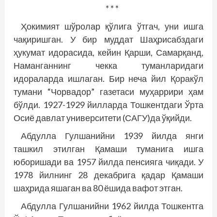
* * *
Ҳокимият шўролар қўлига ўтгач, уни ишга
чақиришган. У бир муддат Шаҳрисабздаги
ҳукумат идорасида, кейин Қарши, Самарқанд,
Наманганнинг чекка туманларидаги
идораларда ишлаган. Бир неча йил Қоракўл
тумани “Чорвадор” газетаси муҳаррири ҳам
бўлди. 1927-1929 йилларда Тошкентдаги Ўрта
Осиё давлат университети (САГУ)да ўқийди.
Абдулла Гулшанийни 1939 йилда янги
ташкил этилган Қамаши туманига ишга
юборишади ва 1957 йилда пенсияга чиқади. У
1978 йилнинг 28 декабрига қадар Қамаши
шаҳрида яшаган ва 80 ёшида вафот этган.
Абдулла Гулшанийни 1962 йилда Тошкентга