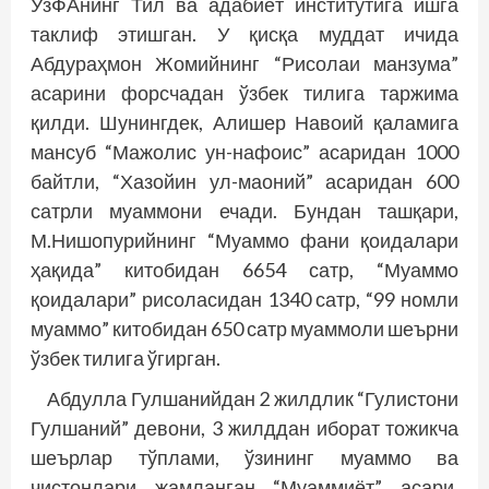
ЎзФАнинг Тил ва адабиёт институтига ишга
таклиф этишган. У қисқа муддат ичида
Абдураҳмон Жомийнинг “Рисолаи манзума”
асарини форсчадан ўзбек тилига таржима
қилди. Шунингдек, Алишер Навоий қаламига
мансуб “Мажолис ун-нафоис” асаридан 1000
байтли, “Хазойин ул-маоний” асаридан 600
сатрли муаммони ечади. Бундан ташқари,
М.Нишопурийнинг “Муаммо фани қоидалари
ҳақида” китобидан 6654 сатр, “Муаммо
қоидалари” рисоласидан 1340 сатр, “99 номли
муаммо” китобидан 650 сатр муаммоли шеърни
ўзбек тилига ўгирган.
Абдулла Гулшанийдан 2 жилдлик “Гулистони
Гулшаний” девони, 3 жилддан иборат тожикча
шеърлар тўплами, ўзининг муаммо ва
чистонлари жамланган “Муаммиёт” асари,