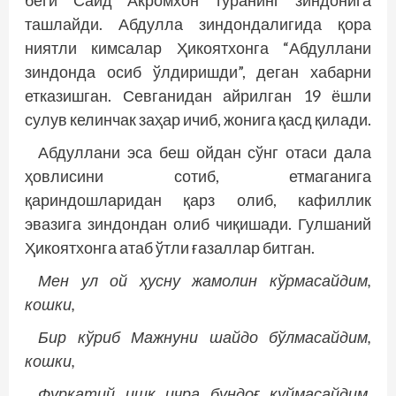
ташлайди. Абдулла зиндондалигида қора
ниятли кимсалар Ҳикоятхонга “Абдуллани
зиндонда осиб ўлдиришди”, деган хабарни
етказишган. Севганидан айрилган 19 ёшли
сулув келинчак заҳар ичиб, жонига қасд қилади.
Абдуллани эса беш ойдан сўнг отаси дала
ҳовлисини сотиб, етмаганига
қариндошларидан қарз олиб, кафиллик
эвазига зиндондан олиб чиқишади. Гулшаний
Ҳикоятхонга атаб ўтли ғазаллар битган.
Мен ул ой ҳусну жамолин кўрмасайдим,
кошки,
Бир кўриб Мажнуни шайдо бўлмасайдим,
кошки,
Фурқатий ишқ ичра бундоғ куймасайдим,