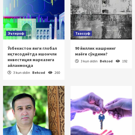
Эътироф
Таассуф
Ўзбекистон янги глобал
90 йиллик нашрнинг
иқтисодиётда ишончли
маёғи сўндими?
инвестиция марказига
3 kun oldin
Behzod
192
айланмоқда
3 kun oldin
Behzod
260