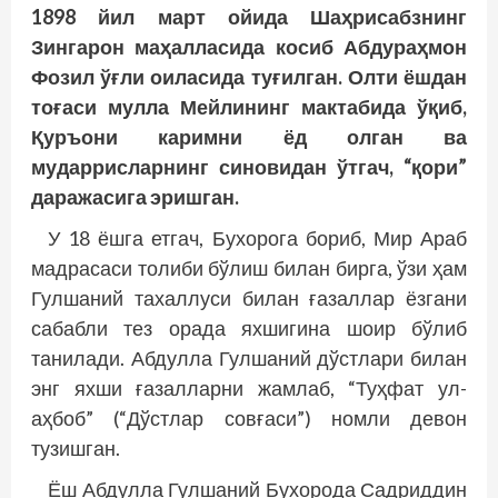
1898 йил март ойида Шаҳрисабзнинг
Зингарон маҳалласида косиб Абдураҳмон
Фозил ўғли оиласида туғилган. Олти ёшдан
тоғаси мулла Мейлининг мактабида ўқиб,
Қуръони каримни ёд олган ва
мударрисларнинг синовидан ўтгач, “қори”
даражасига эришган.
У 18 ёшга етгач, Бухорога бориб, Мир Араб
мадрасаси толиби бўлиш билан бирга, ўзи ҳам
Гулшаний тахаллуси билан ғазаллар ёзгани
сабабли тез орада яхшигина шоир бўлиб
танилади. Абдулла Гулшаний дўстлари билан
энг яхши ғазалларни жамлаб, “Туҳфат ул-
аҳбоб” (“Дўстлар совғаси”) номли девон
тузишган.
Ёш Абдулла Гулшаний Бухорода Садриддин