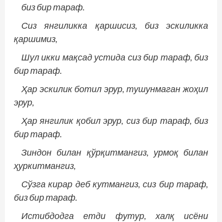
биз бир тараф.
Сиз янгиликка қаршисиз, биз эскиликка
қаршимиз,
Шул икки мақсад устида сиз бир тараф, биз
бир тараф.
Ҳар эскилик ботил эрур, тушунмаган жоҳил
эрур,
Ҳар янгилик қобил эрур, сиз бир тараф, биз
бир тараф.
Зиндон билан қўрқитмангиз, урмоқ билан
ҳуркитмангиз,
Сўзга кирар деб кутмангиз, сиз бир тараф,
биз бир тараф.
Истибдодга етди футур, халқ исёни