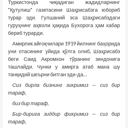
Туркистонда чиқадиган жадидларнинг
“Қутулиш” газетасини Шаҳрисабзга юбориб
турар эди. Гулшаний эса Шаҳрисабздаги
гуруҳнинг аҳволи ҳақида Бухорога ҳам хабар
бериб турарди.
Амирлик айғоқчилари 1919 йилнинг баҳорида
уни отасининг уйида қўлга олиб, Шаҳрисабз
беги Саид Акромхон тўранинг зиндонига
ташлайди. Чунки у амирга атаб мана шу
танқидий шеърни битган эди-да…
Сиз бирла бизнинг зикримиз — сиз бир
тараф,
биз бир тараф,
Бир-бирига зиддир фикримиз — сиз бир
тараф,