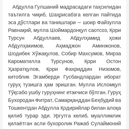
Абдулла Гулшаний мадрасадаги таҳсилидан
таътилга чиқиб, Шаҳрисабзга келган пайтида
эса дўстлари ва танишлари — шоир Файзулла
Равнақий, мулла Шоймардонқул саотсоз, Қори
Турсун Абдуллаев, Абдулҳамид ҳожи
Абдулҳакимов, Аҳмаджон Аминжонов,
Шодибек Хўжақулов, Собир Махсумов, Мирза
Кароматилла Турсунов, Қори Остон
Ҳазратқулов, Қори Фахриддин Низомов,
китоблик Эгамберди Гусбандлардан иборат
гуруҳ тузишга ҳам эришган. Мулла Исломқул
Тўқсабо ушбу гуруҳнинг етакчиси бўлган. Гуруҳ
Бухородан Фитрат, Самарқанддан Беҳбудий ва
Тошкентдан Абдулла Қодирийлар билан алоқа
қилиб турар эди. Ургутга келиб, муаллимлик
қилаётган асли бухоролик Ражаб Сулаймоний