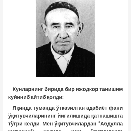
Кунларнинг бирида бир ижодкор танишим
куйиниб айтиб қолди:
Яқинда туманда ўтказилган адабиёт фани
ўқитувчиларининг йиғилишида қатнашишга
тўғри келди. Мен ўқитувчилардан “Абдулла