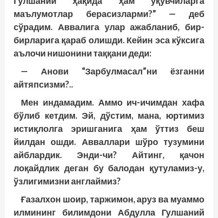
Гулшаний ҳақида ҳам ўқувчиларга
маълумотлар берасизларми?” — деб
сўрадим. Аввалига улар ажабланиб, бир-
бирларига қараб олишди. Кейин эса кўксига
аълочи нишонини таққани деди:
— Анови “Зарбулмасал”ни ёзганни
айтяпсизми?..
Мен индамадим. Аммо ич-ичимдан хафа
бўлиб кетдим. Эй, дўстим, мана, юртимиз
истиқлолга эришганига ҳам ўттиз беш
йилдан ошди. Авваллари шўро тузумини
айблардик. Энди-чи? Айтинг, қачон
лоқайдлик деган бу балодан қутуламиз-у,
ўзлигимизни англаймиз?
Ғазалхон шоир, таржимон, аруз ва муаммо
илмининг билимдони Абдулла Гулшаний