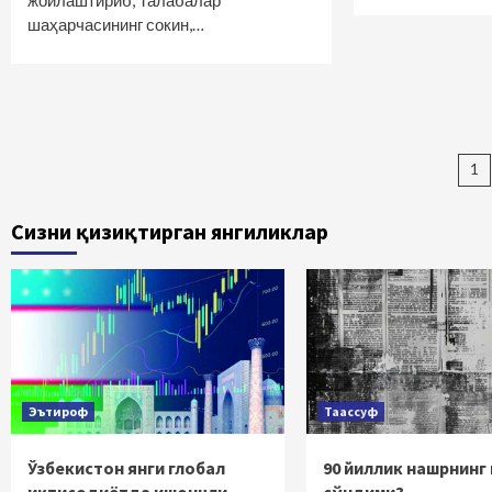
жойлаштириб, Талабалар
шаҳарчасининг сокин,…
Ma
1
bo
Сизни қизиқтирган янгиликлар
ha
Эътироф
Таассуф
Ўзбекистон янги глобал
90 йиллик нашрнинг