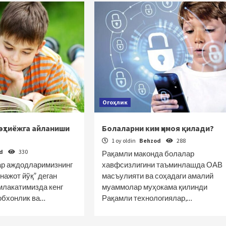
Огоҳлик
эҳтиёжга айланиши
Болаларни ким ҳимоя қилади?
1 oy oldin
Behzod
288
od
330
Рақамли маконда болалар
р аждодларимизнинг
хавфсизлигини таъминлашда ОАВ
нажот йўқ” деган
масъулияти ва соҳадаги амалий
млакатимизда кенг
муаммолар муҳокама қилинди
тобхонлик ва…
Рақамли технологиялар,…