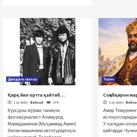
Дилдаги гаплар
Тарих
Қирқ йил ортга қайтиб…
Соҳибқирон ма
1 oy oldin
Behzod
274
1 oy oldin
Behz
Курсдош жўрам, таниқли
Амир Темурнинг
фотожурналист Алимурод
ислоҳотларидан
Мамадаминов (Муҳаммад Амин)
У халқдан олган
билан машинани автотураргоҳга
қайтарди. Чунк