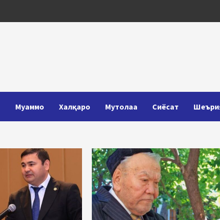
Т
Муаммо
Халқаро
Мутолаа
Сиёсат
Шеъри