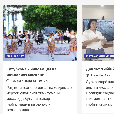
Маънавият
Матбуот анжуман
Кутубхона – инновация ва
Давлат тиббий
маънавият маскани
1 oy oldin
Behz
1 oy oldin
Behzod
273
Сурхондарё вил
Рақамли технологиялар ва жадидлар
илк натижалари
мероси уйғунлиги Уйчи тумани
Соғлиқни сақла
мисолида Бугунги тезкор
такомиллаштири
глобаллашув ва рақамли
тиббий хизмат
технологиялар…