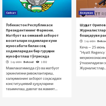
Сиёсат
Анжуман
Ўзбекистон Республикаси
Шуҳрат Орипов
Президентининг Фармони.
Журналистлар
Матбуот ва оммавий ахборот
бошқаруви раи
воситалари ходимлари куни
1 oy oldin
Behz
муносабати билан соҳа
Кеча — 25 июнь
ходимларидан бир гуруҳини
“Hyatt Regency 
мукофотлаш тўғрисида
меҳмонхонасин
1 oy oldin
Behzod
1 032
ўтказиладиган 
Мамлакатимизда сўз ва матбуот
Журналистлар
эркинлигини ривожлантириш,
халқимизнинг ахборот соҳасидаги
конституциявий ҳуқуқларини
таъминлаш, давлат ва жамият…