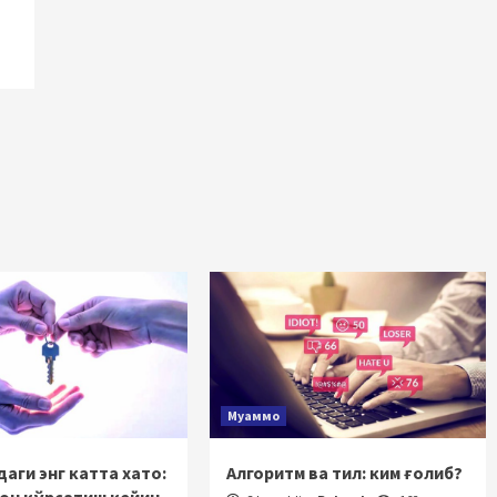
Муаммо
аги энг катта хато:
Алгоритм ва тил: ким ғолиб?