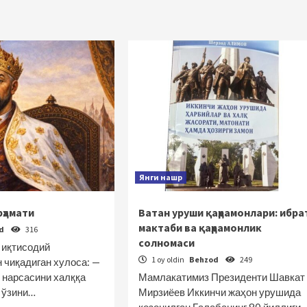
Янги нашр
рҳамати
Ватан уруши қаҳрамонлари: ибра
мактаби ва қаҳрамонлик
od
316
солномаси
 иқтисодий
1 oy oldin
Behzod
249
 чиқадиган хулоса: —
 нарсасини халққа
Мамлакатимиз Президенти Шавкат
и ўзини…
Мирзиёев Иккинчи жаҳон урушида