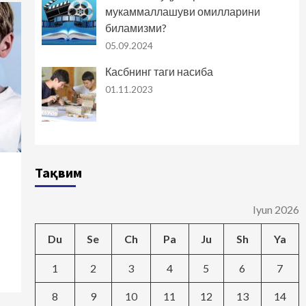
мукаммаллашуви омилларини
биламизми?
05.09.2024
Касбнинг таги насиба
01.11.2023
Тақвим
Iyun 2026
Du
Se
Ch
Pa
Ju
Sh
Ya
1
2
3
4
5
6
7
8
9
10
11
12
13
14