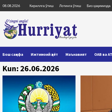
Skip
08.08.2026
Кириллга ўтиш
Лотинга ўтиш
Биз ҳақимизда
to
content
Бош саҳифа
Ижтимоий ҳаёт
Маънавият
ОАВ ва А
Kun: 26.06.2026