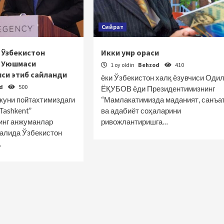
Сийрат
 Ўзбекистон
Икки умр ораси
 Уюшмаси
1 oy oldin
Behzod
410
си этиб сайланди
ёки Ўзбекистон халқ ёзувчиси Оди
od
500
ЁҚУБОВ ёди Президентимизнинг
 куни пойтахтимиздаги
“Мамлакатимизда маданият, санъа
Tashkent”
ва адабиёт соҳаларини
инг анжуманлар
ривожлантиришга…
залида Ўзбекистон
…