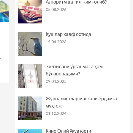
Алгоритм ва тил: ким ғолиб?
05.08.2026
Қушлар хавф остида
15.04.2026
л
т
Зилзилани ўрганмаса ҳам
бўлаверадими?
09.04.2025
Журналистлар маскани ёрдамга
муҳтож
01.10.2024
Кино Олий ўқув юрти