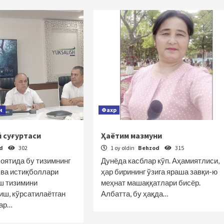
и
Фахр
 суғуртаси
Ҳаётим мазмуни
od
302
1 oy oldin
Behzod
315
оятида бу тизимнинг
Дунёда касблар кўп. Аҳамиятлиси,
 ва истиқболлари
ҳар бирининг ўзига яраша завқи-ю
ш тизимини
меҳнат машаққатлари бисёр.
ш, кўрсатилаётган
Албатта, бу ҳақда…
лар…