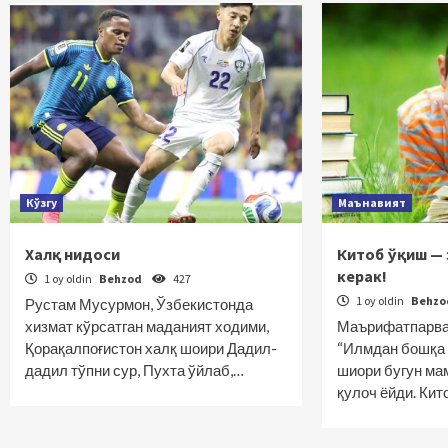
Кўзгу
Маънавият
Халқ нидоси
Китоб ўқиш — 
керак!
1 oy oldin
Behzod
427
1 oy oldin
Behz
Рустам Мусурмон, Ўзбекистонда
хизмат кўрсатган маданият ходими,
Маърифатпарва
Қорақалпоғистон халқ шоири Дадил-
“Илмдан бошқа 
дадил тўпни сур, Пухта ўйлаб,…
шиори бугун ма
қулоч ёйди. Ки