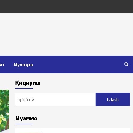
ят
Мулоҳаза
Қидириш
Qidirshish:
Муаммо