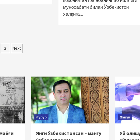
қозонилган Ғалабанинг 80 йиллиги
муносабати билан Ўзбекистон
халқига…
qolalar
2
Next
‘yicha
rakatlanish
Ғурур
Ҳуқуқ
 маёғи
Янги Ўзбекистонсан – мангу
Уй олишд