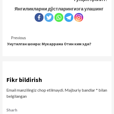
Янгиликларни дўстларингизга улашинг
Continue
Previous
Унутилган шоира: Мукаррама Отин ким эди?
Reading
Fikr bildirish
Email manzilingiz chop etilmaydi.
Majburiy bandlar
*
bilan
belgilangan
Sharh