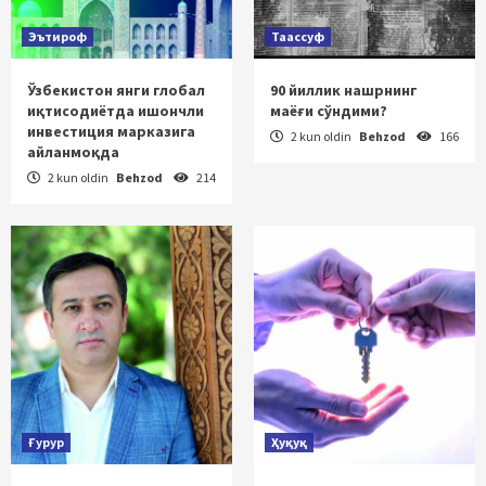
Эътироф
Таассуф
Ўзбекистон янги глобал
90 йиллик нашрнинг
иқтисодиётда ишончли
маёғи сўндими?
инвестиция марказига
2 kun oldin
Behzod
166
айланмоқда
2 kun oldin
Behzod
214
Ғурур
Ҳуқуқ