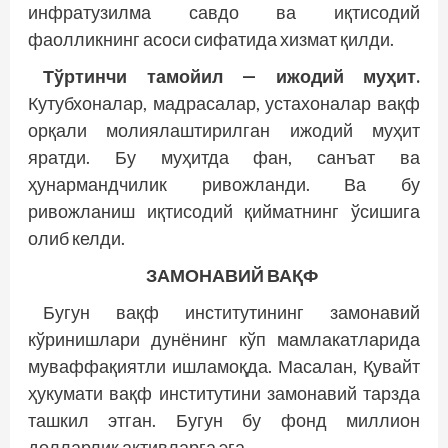
инфратузилма савдо ва иқтисодий
фаолликнинг асоси сифатида хизмат қилди.
Тўртинчи тамойил — ижодий муҳит.
Кутубхоналар, мадрасалар, устахоналар вақф
орқали молиялаштирилган ижодий муҳит
яратди. Бу муҳитда фан, санъат ва
ҳунармандчилик ривожланди. Ва бу
ривожланиш иқтисодий қийматнинг ўсишига
олиб келди.
ЗАМОНАВИЙ ВАҚФ
Бугун вақф институтининг замонавий
кўринишлари дунёнинг кўп мамлакатларида
муваффақиятли ишламоқда. Масалан, Қувайт
ҳукумати вақф институтини замонавий тарзда
ташкил этган. Бугун бу фонд миллион
долларлик активларга эга.