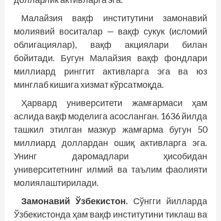
Малайзия вақф институтини замонавий
молиявий воситалар — вақф сукук (исломий
облигациялар), вақф акциялари билан
бойитади. Бугун Малайзия вақф фондлари
миллиард ринггит активларга эга ва юз
минглаб кишига хизмат кўрсатмоқда.
Ҳарвард университети жамғармаси ҳам
аслида вақф моделига асосланган. 1636 йилда
ташкил этилган мазкур жамғарма бугун 50
миллиард доллардан ошиқ активларга эга.
Унинг даромадлари ҳисобидан
университетнинг илмий ва таълим фаолияти
молиялаштирилади.
Замонавий Ўзбекистон.
Сўнгги йилларда
Ўзбекистонда ҳам вақф институтини тиклаш ва