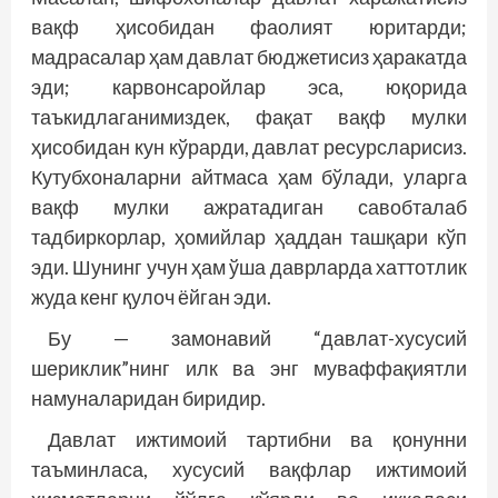
вақф ҳисобидан фаолият юритарди;
мадрасалар ҳам давлат бюджетисиз ҳаракатда
эди; карвонсаройлар эса, юқорида
таъкидлаганимиздек, фақат вақф мулки
ҳисобидан кун кўрарди, давлат ресурсларисиз.
Кутубхоналарни айтмаса ҳам бўлади, уларга
вақф мулки ажратадиган савобталаб
тадбиркорлар, ҳомийлар ҳаддан ташқари кўп
эди. Шунинг учун ҳам ўша даврларда хаттотлик
жуда кенг қулоч ёйган эди.
Бу — замонавий “давлат-хусусий
шериклик”нинг илк ва энг муваффақиятли
намуналаридан биридир.
Давлат ижтимоий тартибни ва қонунни
таъминласа, хусусий вақфлар ижтимоий