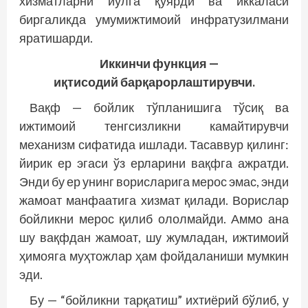
хизматларни йўлга қўярди ва иккаласи
биргаликда умумижтимоий инфратузилмани
яратишарди.
Иккинчи функция —
иқтисодий барқарорлаштирувчи.
Вақф — бойлик тўпланишига тўсиқ ва
ижтимоий тенгсизликни камайтирувчи
механизм сифатида ишлади. Тасаввур қилинг:
йирик ер эгаси ўз ерларини вақфга ажратди.
Энди бу ер унинг ворисларига мерос эмас, энди
жамоат манфаатига хизмат қилади. Ворислар
бойликни мерос қилиб ололмайди. Аммо ана
шу вақфдан жамоат, шу жумладан, ижтимоий
ҳимояга муҳтожлар ҳам фойдаланиши мумкин
эди.
Бу — “бойликни тарқатиш” ихтиёрий бўлиб, у