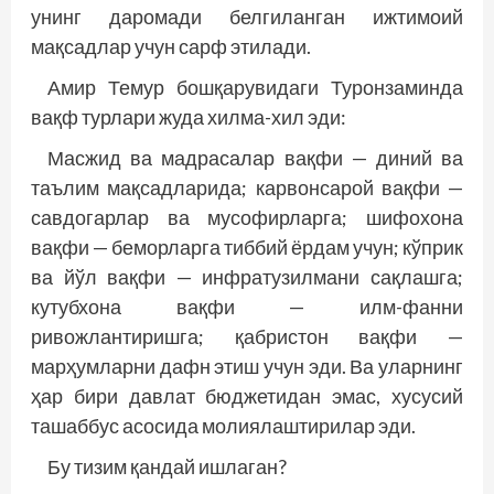
унинг даромади белгиланган ижтимоий
мақсадлар учун сарф этилади.
Амир Темур бошқарувидаги Туронзаминда
вақф турлари жуда хилма-хил эди:
Масжид ва мадрасалар вақфи — диний ва
таълим мақсадларида; карвонсарой вақфи —
савдогарлар ва мусофирларга; шифохона
вақфи — беморларга тиббий ёрдам учун; кўприк
ва йўл вақфи — инфратузилмани сақлашга;
кутубхона вақфи — илм-фанни
ривожлантиришга; қабристон вақфи —
марҳумларни дафн этиш учун эди. Ва уларнинг
ҳар бири давлат бюджетидан эмас, хусусий
ташаббус асосида молиялаштирилар эди.
Бу тизим қандай ишлаган?