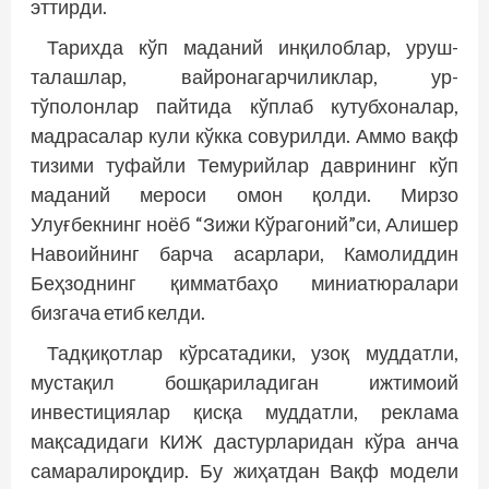
эттирди.
Тарихда кўп маданий инқилоблар, уруш-
талашлар, вайронагарчиликлар, ур-
тўполонлар пайтида кўплаб кутубхоналар,
мадрасалар кули кўкка совурилди. Аммо вақф
тизими туфайли Темурийлар даврининг кўп
маданий мероси омон қолди. Мирзо
Улуғбекнинг ноёб “Зижи Кўрагоний”си, Алишер
Навоийнинг барча асарлари, Камолиддин
Беҳзоднинг қимматбаҳо миниатюралари
бизгача етиб келди.
Тадқиқотлар кўрсатадики, узоқ муддатли,
мустақил бошқариладиган ижтимоий
инвестициялар қисқа муддатли, реклама
мақсадидаги КИЖ дастурларидан кўра анча
самаралироқдир. Бу жиҳатдан Вақф модели