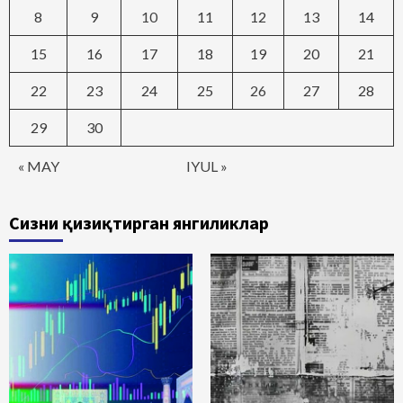
8
9
10
11
12
13
14
15
16
17
18
19
20
21
22
23
24
25
26
27
28
29
30
« MAY
IYUL »
Сизни қизиқтирган янгиликлар