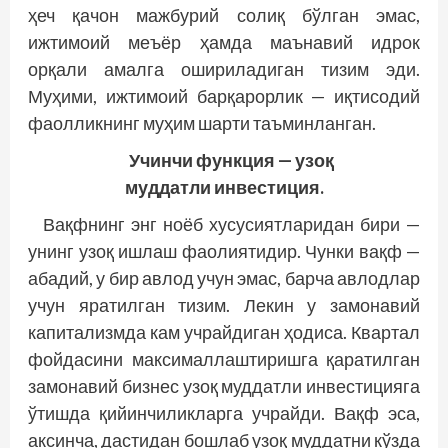
ҳеч қачон мажбурий солиқ бўлган эмас,
ижтимоий меъёр ҳамда маънавий идрок
орқали амалга ошириладиган тизим эди.
Муҳими, ижтимоий барқарорлик — иқтисодий
фаолликнинг муҳим шарти таъминланган.
Учинчи функция —
узоқ
муддатли инвестиция.
Вақфнинг энг ноёб хусусиятларидан бири —
унинг узоқ ишлаш фаолиятидир. Чунки вақф —
абадий, у бир авлод учун эмас, барча авлодлар
учун яратилган тизим. Лекин у замонавий
капитализмда кам учрайдиган ҳодиса. Квартал
фойдасини максималлаштиришга қаратилган
замонавий бизнес узоқ муддатли инвестицияга
ўтишда қийинчиликларга учрайди. Вақф эса,
аксинча, дастидан бошлаб узоқ муддатни кўзда