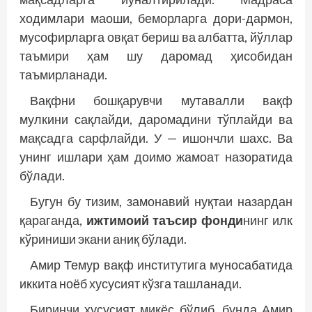
ходимлари маоши, беморларга дори-дармон,
мусофирларга овқат бериш ва албатта, йўллар
таъмири ҳам шу даромад ҳисобидан
таъмирланади.
Вақфни бошқарувчи мутавалли вақф
мулкини сақлайди, даромадини тўплайди ва
мақсадга сарфлайди. У — ишончли шахс. Ва
унинг ишлари ҳам доимо жамоат назоратида
бўлади.
Бугун бу тизим, замонавий нуқтаи назардан
қараганда,
ижтимоий таъсир фонди
нинг илк
кўриниши экани аниқ бўлади.
Амир Темур вақф институтига муносабатида
иккита ноёб хусусият кўзга ташланади.
Биринчи хусусият миқёс бўлиб, бунда Амир