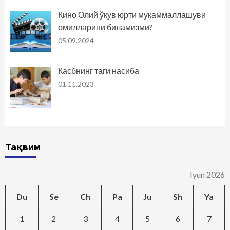
Кино Олий ўқув юрти мукаммаллашуви
омилларини биламизми?
05.09.2024
Касбнинг таги насиба
01.11.2023
Тақвим
Iyun 2026
Du
Se
Ch
Pa
Ju
Sh
Ya
1
2
3
4
5
6
7