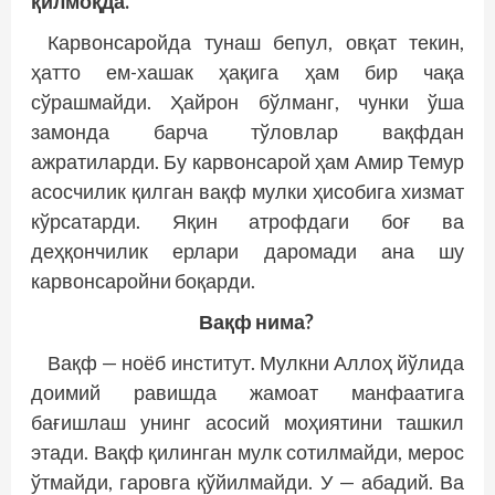
қилмоқда.
Карвонсаройда тунаш бепул, овқат текин,
ҳатто ем-хашак ҳақига ҳам бир чақа
сўрашмайди. Ҳайрон бўлманг, чунки ўша
замонда барча тўловлар вақфдан
ажратиларди. Бу карвонсарой ҳам Амир Темур
асосчилик қилган вақф мулки ҳисобига хизмат
кўрсатарди. Яқин атрофдаги боғ ва
деҳқончилик ерлари даромади ана шу
карвонсаройни боқарди.
Вақф нима?
Вақф — ноёб институт. Мулкни Аллоҳ йўлида
доимий равишда жамоат манфаатига
бағишлаш унинг асосий моҳиятини ташкил
этади. Вақф қилинган мулк сотилмайди, мерос
ўтмайди, гаровга қўйилмайди. У — абадий. Ва