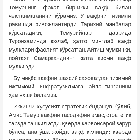
Темурнинг фақат бир-икки вақф билан
чекланмаганини кўрамиз. У вақфни тизимли
равишда ривожлантирди. Тарихий манбалар
кўрсатадики, Темурийлар даврида
Туронзаминда юзлаб, ҳатто минглаб вақф
мулклари фаолият кўрсатган. Айтиш мумкинки,
пойтахт Самарқанднинг катта қисми вақф
мулки эди.
Бу миқёс вақфни шахсий саховатдан тизимий
ижтимоий инфратузилмага айлантирганини
ҳам яхши биламиз.
Иккинчи хусусият стратегик ёндашув бўлиб,
Амир Темур вақфни тасодифий эмас, стратегик
тарзда ташкил этди: қаерда карвонсарой зарур
бўлса, ана ўша жойда вақф қилинди; қаерда
мадраса керак бўлса, у ерларда ҳам вақф