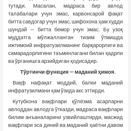
тутади. Масалан, мадраса бир авлод
талабалари учун эмас, карвонсарой фақат
битта савдогар учун эмас, шифохона ҳам худди
шундай — битта бемор учун эмас. Бу узоқ
муддатга мўлжалланган тизим ўтмишда
ижтимоий инфратузилманинг барқарорлиги ва
самарадорлигини таъминлагани билан қадрли
ва ўрганишга арзийдиган ҳодисадир.
Тўртинчи функция —
маданий ҳимоя.
Вақф нафақат моддий, балки маданий
инфратузилмани ҳам ўзида акс эттирди.
Кутубхона вақфлари қўлёзма асарларни
авлоддан авлодга ўтказди, мадраса вақфлари
билим анъаналарини узвийлаштирди, масжид
вақфлари эса диний ва маданий ҳаётни давом