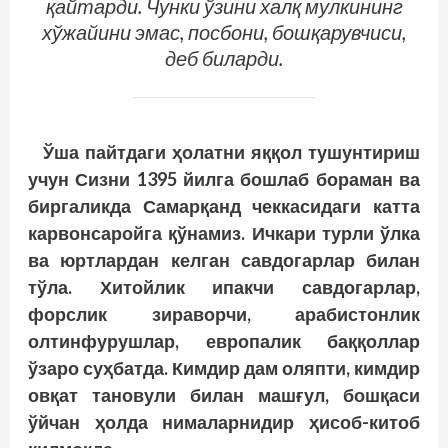
қайтарди. Чунки ўзини халқ мулкининг
хўжайини эмас, посбони, бошқарувчиси,
деб биларди.
Ўша пайтдаги ҳолатни яққол тушунтириш
учун Сизни 1395 йилга бошлаб бораман ва
биргаликда Самарқанд чеккасидаги катта
карвонсаройга қўнамиз. Ичкари турли ўлка
ва юртлардан келган савдогарлар билан
тўла. Хитойлик ипакчи савдогарлар,
форслик зираворчи, арабистонлик
олтинфурушлар, европалик баққоллар
ўзаро суҳбатда. Кимдир дам оляпти, кимдир
овқат тановули билан машғул, бошқаси
ўйчан ҳолда нималарнидир ҳисоб-китоб