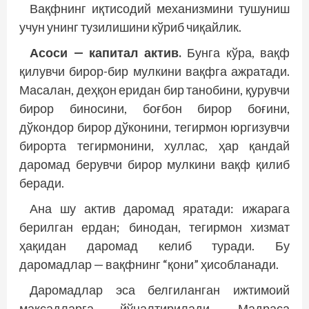
Вақфнинг иқтисодий механизмини тушуниш
учун унинг тузилишини кўриб чиқайлик.
Асоси — капитал актив.
Бунга кўра, вақф
қилувчи бирор-бир мулкини вақфга ажратади.
Масалан, деҳқон еридан бир танобини, қурувчи
бирор биносини, боғбон бирор боғини,
дўкондор бирор дўконини, тегирмон юргизувчи
бирорта тегирмонини, хуллас, ҳар қандай
даромад берувчи бирор мулкини вақф қилиб
беради.
Ана шу актив даромад яратади: ижарага
берилган ердан; бинодан, тегирмон хизмат
ҳақидан даромад келиб туради. Бу
даромадлар — вақфнинг “қони” ҳисобланади.
Даромадлар эса белгиланган ижтимоий
мақсадларга йўналтирилади. Мадраса