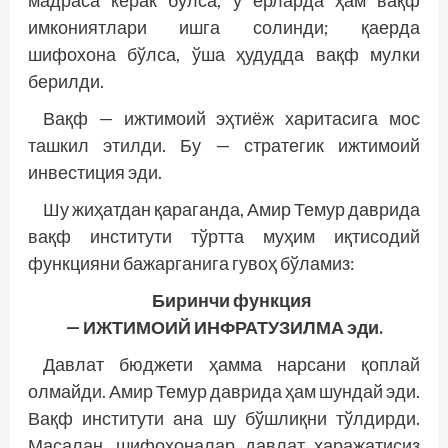
имкониятлари ишга солинди; қаерда
шифохона бўлса, ўша ҳудудда вақф мулки
берилди.
Вақф — ижтимоий эҳтиёж харитасига мос
ташкил этилди. Бу — стратегик ижтимоий
инвестиция эди.
Шу жиҳатдан қараганда, Амир Темур даврида
вақф институти тўртта муҳим иқтисодий
функцияни бажарганига гувоҳ бўламиз:
Биринчи функция
—
ИЖТИМОИЙ
ИНФРАТУЗИЛМА эди.
Давлат бюджети ҳамма нарсани қоплай
олмайди. Амир Темур даврида ҳам шундай эди.
Вақф институти ана шу бўшлиқни тўлдирди.
Масалан, шифохоналар давлат харажатисиз