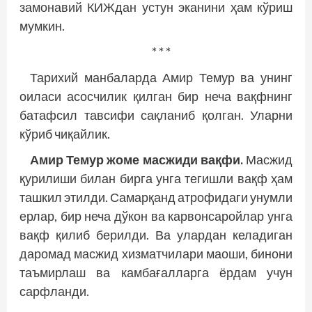
замонавий КИЖдан устун эканини ҳам кўриш
мумкин.
* * *
Тарихий манбаларда Амир Темур ва унинг
оиласи асосчилик қилган бир неча вақфнинг
батафсил тавсифи сақланиб қолган. Уларни
кўриб чиқайлик.
Амир Темур жоме масжиди вақфи.
Масжид
қурилиши билан бирга унга тегишли вақф ҳам
ташкил этилди. Самарқанд атрофидаги унумли
ерлар, бир неча дўкон ва карвонсаройлар унга
вақф қилиб берилди. Ва улардан келадиган
даромад масжид хизматчилари маоши, бинони
таъмирлаш ва камбағалларга ёрдам учун
сарфланди.