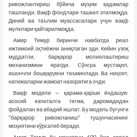
ривожлантириш бўйича муҳим қадамлар
ташланди. Вақф фондлари ташкил этилмоқда.
Диний ва таълим муассасалари учун вақф
мулклари қайтарилмоқда.
Амир Темур биринчи навбатда реал
ижтимоий эҳтиёжни аниқлаган эди. Кейин узоқ
муддатли, барқарор молиялаштириш
механизмини яратди. Сўнгра мустақил,
ишончли бошқарувни таъминлади. Ва ниҳоят,
натижаларни жамоат назоратига очди.
Вақф модели — қарама-қарши ёндашув:
асосий капиталга тегма, даромадидан
фойдалан ва абадий ишлат. Бу модель бугунги
“барқарор ривожланиш” тушунчасининг
моҳиятини кўрсатиб беради.
Амир Темур бу моҳиятни 600 йил аввал