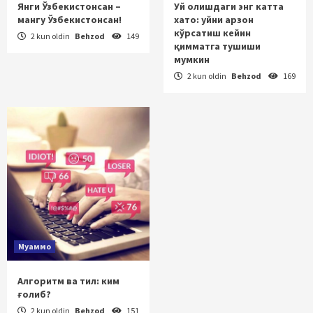
Янги Ўзбекистонсан –
Уй олишдаги энг катта
мангу Ўзбекистонсан!
хато: уйни арзон
кўрсатиш кейин
2 kun oldin
Behzod
149
қимматга тушиши
мумкин
2 kun oldin
Behzod
169
Муаммо
Алгоритм ва тил: ким
ғолиб?
2 kun oldin
Behzod
151