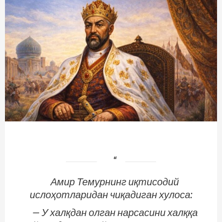
Амир Темурнинг иқтисодий
ислоҳотларидан чиқадиган хулоса:
— У халқдан олган нарсасини халққа