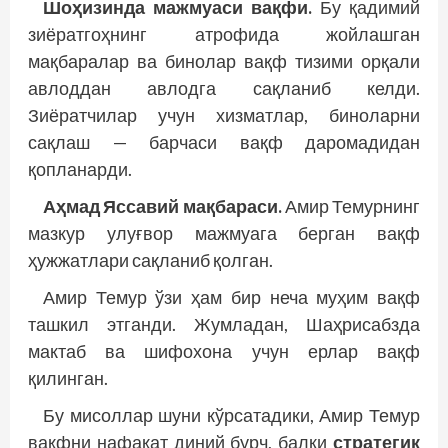
Шоҳизинда мажмуаси вақфи.
Бу қадимий
зиёратгоҳнинг атрофида жойлашган
мақбаралар ва бинолар вақф тизими орқали
авлоддан авлодга сақланиб келди.
Зиёратчилар учун хизматлар, биноларни
сақлаш — барчаси вақф даромадидан
қопланарди.
Аҳмад Яссавий мақбараси.
Амир Темурнинг
мазкур улуғвор мажмуага берган вақф
ҳужжатлари сақланиб қолган.
Амир Темур ўзи ҳам бир неча муҳим вақф
ташкил этганди. Жумладан, Шаҳрисабзда
мактаб ва шифохона учун ерлар вақф
қилинган.
Бу мисоллар шуни кўрсатадики, Амир Темур
вақфни нафақат диний бурч, балки
стратегик