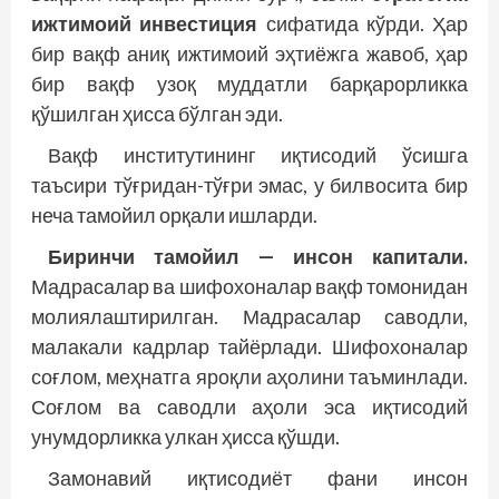
ижтимоий инвестиция
сифатида кўрди. Ҳар
бир вақф аниқ ижтимоий эҳтиёжга жавоб, ҳар
бир вақф узоқ муддатли барқарорликка
қўшилган ҳисса бўлган эди.
Вақф институтининг иқтисодий ўсишга
таъсири тўғридан-тўғри эмас, у билвосита бир
неча тамойил орқали ишларди.
Биринчи тамойил — инсон капитали.
Мадрасалар ва шифохоналар вақф томонидан
молиялаштирилган. Мадрасалар саводли,
малакали кадрлар тайёрлади. Шифохоналар
соғлом, меҳнатга яроқли аҳолини таъминлади.
Соғлом ва саводли аҳоли эса иқтисодий
унумдорликка улкан ҳисса қўшди.
Замонавий иқтисодиёт фани инсон