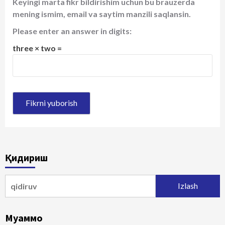
Keyingi marta fikr bildirishim uchun bu brauzerda
mening ismim, email va saytim manzili saqlansin.
Please enter an answer in digits:
three × two =
Қидириш
Qidirshish:
Муаммо