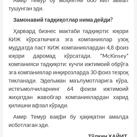
тушунган эди.
Замонавий тадқиқотлар нима дейди?
Ҳарвард бизнес мактаби тадқиқоти: юқори
КИЖ кўрсаткичига эга компаниялар узоқ
муддатда паст КИЖ компаниялардан 4,8 фоиз
юқори даромад кўрсатади. “McKinsey”
компанияси тадқиқоти: кучли ижтимоий обрўга
эга компаниялар инқирозларда 30 фоиз тезроқ
тикланади. Эдельман маълумотларига кўра,
истеъмолчиларнинг 64 фоизи ижтимоий
жиҳатдан жавобгар компаниялардан харид
қилишни афзал кўради.
Амир Темур вақфи бу ҳақиқатни амалда
исботлаган эди.
Тўлқин ҲАЙИТ.