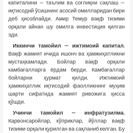
капиталини — таълим ва соғлиқни сақлаш —
иқтисодий ўсишнинг асосий омилларидан бири
деб ҳисоблайди. Амир Темур вақф тизими
орқали айнан шу омилга инвестиция қилган
эди.
Иккинчи тамойил — ижтимоий капитал.
Вақф жамият ичида ишонч ва ҳамжиҳатликни
мустаҳкамлади. Бойлар вақф орқали
камбағалларга ёрдам берди. Камбағаллар
бойларни ҳурмат қилди. Ижтимоий
ҳамжиҳатлик иқтисодий фаолликнинг муҳим
шарти сифатида жамият ривожига ҳисса
қўшди.
Учинчи тамойил — инфратузилма.
Карвонсаройлар, кўприклар, йўллар вақф
тизими орқали қурилган ва сақланиб келган. Бу