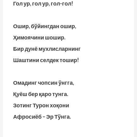
Гол ур, гол ур, гол-гол!
Ошир, бўйингдан ошир,
Ҳимоячини шошир.
Бир дунё мухлисларнинг
Шаштини селдек тошир!
Омадинг чопсин ўнгга,
Қуёш бер қаро тунга.
Зотинг Турон хоқони
Афросиёб – Эр Тўнга.