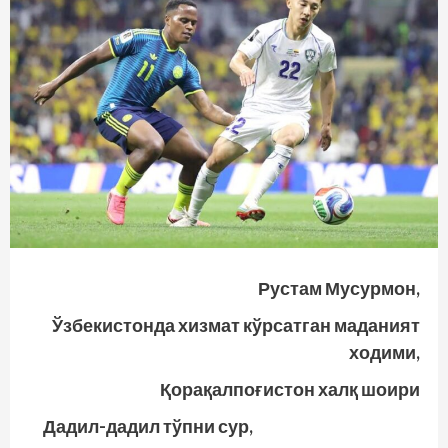
Рустам Мусурмон,
Ўзбекистонда хизмат кўрсатган маданият
ходими,
Қорақалпоғистон халқ шоири
Дадил-дадил тўпни сур,