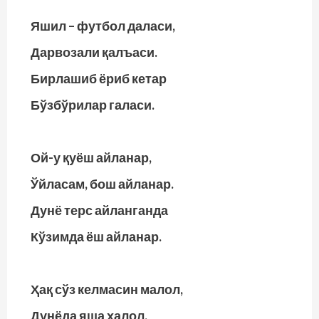
Яшил – футбол даласи,
Дарвозали қалъаси.
Бирлашиб ёриб кетар
Бўзбўрилар галаси.
Ой-у қуёш айланар,
Ўйласам, бош айланар.
Дунё терс айланганда
Кўзимда ёш айланар.
Ҳақ сўз келмасин малол,
Дунёда яша ҳалол.