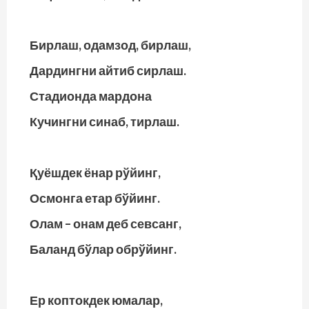
Бирлаш, одамзод, бирлаш,
Дардингни айтиб сирлаш.
Стадионда мардона
Кучингни синаб, тирлаш.
Қуёшдек ёнар рўйинг,
Осмонга етар бўйинг.
Олам – онам деб севсанг,
Баланд бўлар обрўйинг.
Ер коптокдек юмалар,