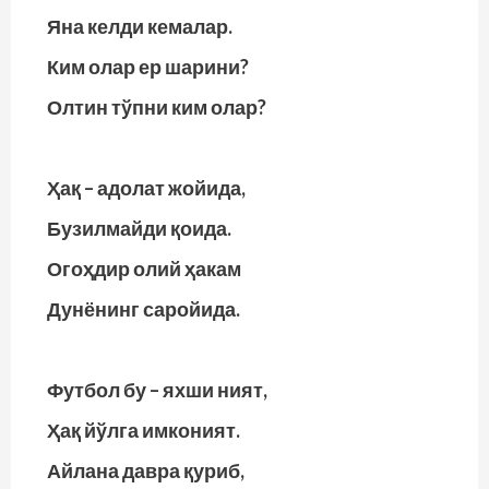
Яна келди кемалар.
Ким олар ер шарини?
Олтин тўпни ким олар?
Ҳақ – адолат жойида,
Бузилмайди қоида.
Огоҳдир олий ҳакам
Дунёнинг саройида.
Футбол бу – яхши ният,
Ҳақ йўлга имконият.
Айлана давра қуриб,