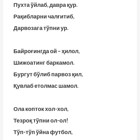
Пухта ўйлаб, давра қур.
Рақибларни чалғитиб,
Дарвозага тўпни ур.
Байроғингда ой – ҳилол,
Шижоатинг баркамол.
Бургут бўлиб парвоз қил,
Қувлаб етолмас шамол.
Ола копток хол-хол,
Тезроқ тўпни ол-ол!
Тўп-тўп ўйна футбол,