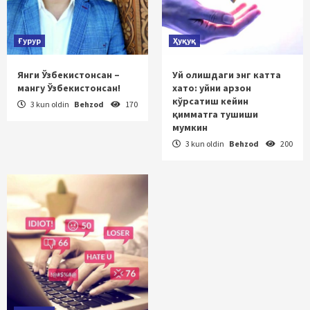
Ғурур
Ҳуқуқ
Янги Ўзбекистонсан –
Уй олишдаги энг катта
мангу Ўзбекистонсан!
хато: уйни арзон
кўрсатиш кейин
3 kun oldin
Behzod
170
қимматга тушиши
мумкин
3 kun oldin
Behzod
200