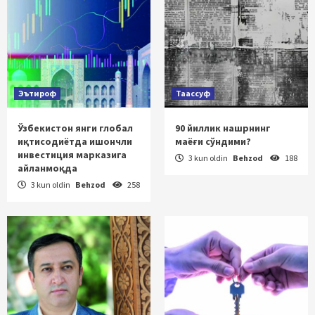
Эътироф
Таассуф
Ўзбекистон янги глобал
90 йиллик нашрнинг
иқтисодиётда ишончли
маёғи сўндими?
инвестиция марказига
3 kun oldin
Behzod
188
айланмоқда
3 kun oldin
Behzod
258