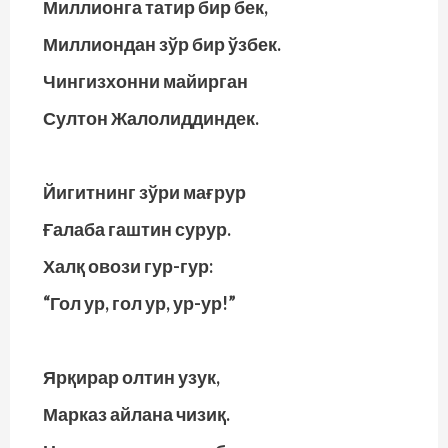
Миллионга татир бир бек,
Миллиондан зўр бир ўзбек.
Чингизхонни майирган
Султон Жалолиддиндек.
Йигитнинг зўри мағрур
Ғалаба гаштин сурур.
Халқ овози гур-гур:
“Гол ур, гол ур, ур-ур!”
Ярқирар олтин узук,
Марказ айлана чизиқ.