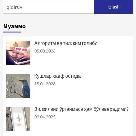
Qidirshish:
Муаммо
Алгоритм ва тил: ким ғолиб?
05.08.2026
Қушлар хавф остида
15.04.2026
Зилзилани ўрганмаса ҳам бўлаверадими?
09.04.2025