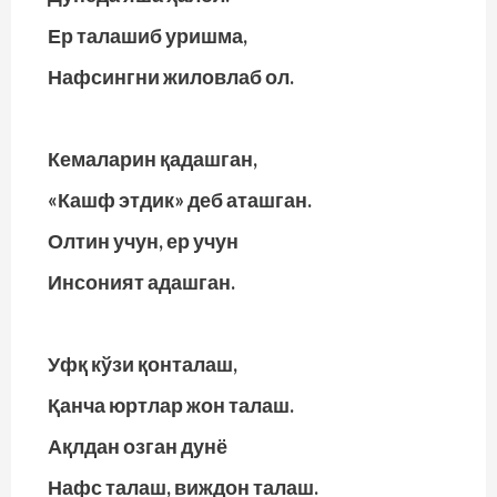
Ер талашиб уришма,
Нафсингни жиловлаб ол.
Кемаларин қадашган,
«Кашф этдик» деб аташган.
Олтин учун, ер учун
Инсоният адашган.
Уфқ кўзи қонталаш,
Қанча юртлар жон талаш.
Ақлдан озган дунё
Нафс талаш, виждон талаш.