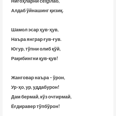
Нигоҳларни сеҳрлаб,
Алдаб ўйнашинг қизиқ.
Шамол эсар ҳув-ҳув,
Наъра янграр ғув-ғув.
Югур, тўпни олиб қўй,
Рақибингни қув-қув!
Жанговар наъра – ўрон,
Ур-ҳо, ур, уддабурон!
Дам бермай, кўз очтирмай,
Ёғдиравер тўпбўрон!