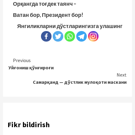
Орқангда тоғдек таянч –
Ватан бор, Президент бор!
Янгиликларни дўстларингизга улашинг
Continue
Previous
Уйғониш қўнғироғи
Reading
Next
Самарқанд — дўстлик мулоқоти маскани
Fikr bildirish