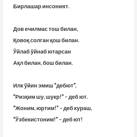
Бирлашар инсоният.
Дов ечилмас тош билан,
Қовоқ солган қош билан.
Ўйлаб ўйнаб ютарсан
Ақл билан, бош билан.
Илк ўйин эмиш “дебют”,
“Ризқим шу, шукр!” – деб ют.
“Жоним, юртим!” – деб кураш,
“Ўзбекистоним!” – деб ют!