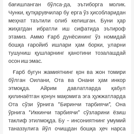
бағишланган бўлса-да, эътиборга молик.
Чунки, қутқарувчилар бу ерга ўз ҳисобларидан
меҳнат таътили олиб келишган. Буни ҳар
жиҳатдан ибратли иш сифатида эътироф
этамиз. Аммо Ғарб дунёсининг ўз номидай
бошқа ғаройиб ишлари ҳам борки, уларни
тушуниш қушларнинг қанотини тозалашдай
осон иш эмас.
Ғарб бугун жамиятнинг қон ва жон томири
бўлган Оилани, Ота ва Онани ҳам инкор
этмоқда. Айрим давлатларда қабул
қилинаётган қонун мақомига эга ҳужжатларда
Ота сўзи ўрнига “Биринчи тарбиячи”, Она
ўрнига “Иккинчи тарбиячи” сўзларини ёзиш
таклиф этилмоқда. Бу – инсониятнинг умумий
таназзулига йўл очишдан бошқа ҳеч нарса