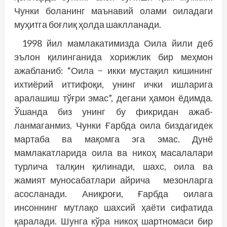
Чунки боланинг маънавий олами оиладаги
муҳитга боғлиқ ҳолда шаклланади.
1998 йил мамлакатимизда Оила йили деб
эълон қилинганида хорижлик бир меҳмон
ажабланиб: “Оила − икки мустақил кишининг
ихтиёрий иттифоқи, унинг ички ишларига
аралашиш тўғри эмас”, дегани ҳамон ёдимда.
Ўшанда биз унинг бу фикридан ажаб­
ланмаганмиз. Чунки Ғарбда оила биздагидек
мартаба ва мақомга эга эмас. Дунё
мамлакатларида оила ва никоҳ масалалари
турлича талқин қилинади, шахс, оила ва
жамият муносабатлари айрича мезонларга
асосланади. Аниқроғи, Ғарбда оилага
инсоннинг мутлақо шахсий ҳаёти сифатида
қаралади. Шунга кўра никоҳ шартномаси бир