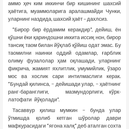
аммо ҳеч ким иккинчи бир кишининг шахсий
ҳаётига, муаммоларига аралашмайди Чунки,
уларнинг наздида, шахсий ҳаёт – дахлсиз.
“Бирор бир ёрдамим керакдир”, дейиш, ён
қўшни ёки қариндошни иккита иссиқ нон, бирор
тансиқ таом билан йўқлаб қўйиш одат эмас. Бу
таомилни наинки оддий одамлар, ғарб­лик
олиму фузалолар ҳам оқлашади, уларнинг
фик­рича, жамият яхлитлик, умумийлик, ўзаро
мос ва хослик сари интилмаслиги керак.
“Бундай қилинса, − дейишади улар, − ҳаётнинг
ранг-баранглиги, мазмундорлиги, кўрк-
латофати йўқолади”.
Тасаввур қилиш мумкин − бунда улар
ўтмишда қолиб кетган шўролар даври
мафкурасидаги “ягона халқ” деб аталган сохта