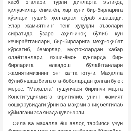
касб эгалари, турли динларга эътиқод
қилувчилар ёнма-ён, ҳар куни бир-бирларига
кўзлари тушиб, ҳол-аҳвол сўраб яшашади.
Улар жамиятнинг тенг ҳуқуқли аъзолари
сифатида ўзаро аҳил-иноқ бўлиб кун
кечираётганлари, бир-бирларига меҳр-оқибат
кўрсатиб, беморлар, муҳтожлардан хабар
олаётганлари, яхши-ёмон кунларда бир-
бирларига елкадош бўлаётганлари
жамиятимизнинг энг катта ютуғи. Маҳалла
бўлиб яшаш бизга ота-боболардан қолган буюк
мерос. “Маҳалла” тушунчаси биринчи марта
Конституциямизга киритилиб, унинг жамият
бошқарувидаги ўрни ва мақоми аниқ белгилаб
қўйилгани эса янада қувонарли.
Оила ва маҳалла ёш авлод тарбияси учун