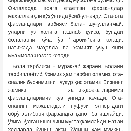
биргаликда масъул десак, муболаға бўлмайди.
Оилаларда вояга етаётган фарзандлар
маҳалла аҳли кўз ўнгида ўсиб-улғаяди. Ота-ота
фарзандлари тар­бияси билан шуғулланмай,
уларни ўз ҳолига ташлаб қўйса, бундай
болаларни кўча ўз “тарбия”сига олади,
натижада маҳалла ва жамият учун янги
муаммолар юзага келади.
Бола тарбияси − мураккаб жараён. Болани
тарбия­лаётиб, ўзимиз ҳам тарбия оламиз, ота-
оналик бурчимизни чуқур ҳис этамиз. Бизнинг
жамики хатти-ҳаракатларимиз
фарзандларимиз кўз ўнгида кечади. Ота­-
онанинг маҳалладаги нуфузи, эл-юртдаги
обрў-эътибори фарзандга қанот бағишлайди,
ўзига бўлган ишончини мустаҳкамлайди. Баъзи
ҳолларда бунинг акси бўлиши ҳам мумкин.