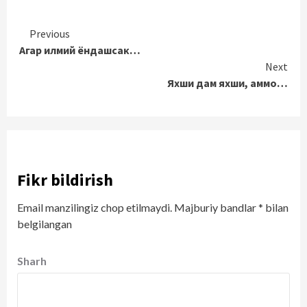
Continue
Previous
Агар илмий ёндашсак…
Reading
Next
Яхши дам яхши, аммо…
Fikr bildirish
Email manzilingiz chop etilmaydi.
Majburiy bandlar
*
bilan
belgilangan
Sharh