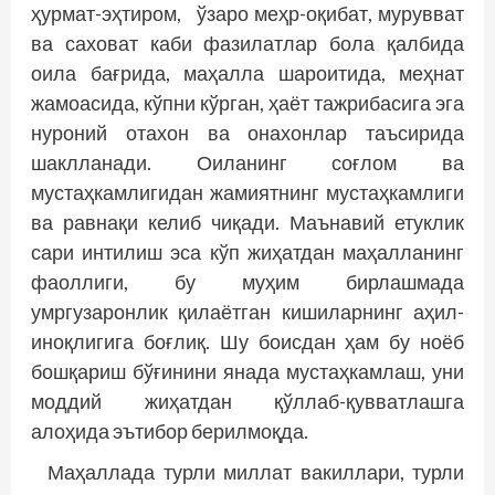
ҳурмат-эҳтиром, ўзаро меҳр-оқибат, мурувват
ва саховат каби фазилатлар бола қалбида
оила бағрида, маҳалла шароитида, меҳнат
жамоасида, кўпни кўрган, ҳаёт тажрибасига эга
нуроний отахон ва онахонлар таъсирида
шаклланади. Оиланинг соғлом ва
мустаҳкамлигидан жамиятнинг мустаҳкамлиги
ва равнақи келиб чиқади. Маънавий етуклик
сари интилиш эса кўп жиҳатдан маҳалланинг
фаоллиги, бу муҳим бирлашмада
умргузаронлик қилаётган кишиларнинг аҳил-
иноқлигига боғлиқ. Шу боисдан ҳам бу ноёб
бошқариш бўғинини янада мустаҳкамлаш, уни
моддий жиҳатдан қўллаб-қувватлашга
алоҳида эътибор берилмоқда.
Маҳаллада турли миллат вакиллари, турли