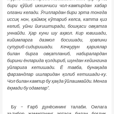
бири қўйиб иккинчиси чол-кампирдан хабар
олгани келади. Ўғиллардан бири эрта тонгда
иссиқ нон, қаймоқ кўтариб келса, катта қиз
келиб, уйни йиғиштиради, бошқаси овқатга
уннайди. Ҳар куни шу аҳвол. Кир ювишади,
кийимларга дазмол босишади, ҳовлини
супуриб-сидиришади. Кечқурун қариялар
билан бирга овқатланиб, набиралардан
бирини ёнларида қолдириб, шундан кейингина
уйларига кетишади. Ё тавба, бунақада
фарзандлар ишларидан қолиб кетишади-ку.
Чол билан кампир бу ҳақда ўйлашмайди. Менга
ёқмади бу одамлар”.
Бу − Ғарб дунёсининг талаби. Оилага
эътибор жамиятнинг эртаси билан боғлиқ.