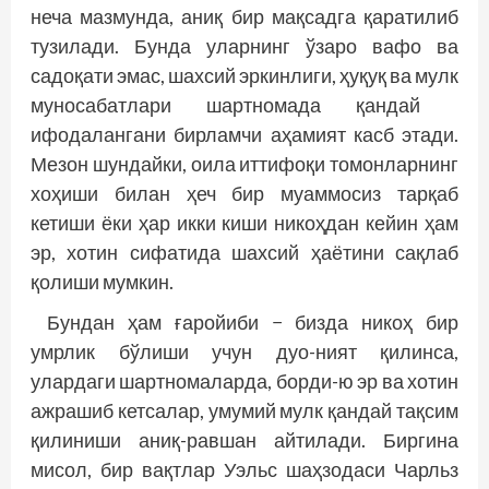
неча мазмунда, аниқ бир мақсадга қаратилиб
тузилади. Бунда уларнинг ўзаро вафо ва
садоқати эмас, шахсий эркинлиги, ҳуқуқ ва мулк
муносабатлари шартномада қандай
ифодалангани бирламчи аҳамият касб этади.
Мезон шундайки, оила иттифоқи томонларнинг
хоҳиши билан ҳеч бир муаммосиз тарқаб
кетиши ёки ҳар икки киши никоҳдан кейин ҳам
эр, хотин сифатида шахсий ҳаётини сақлаб
қолиши мумкин.
Бундан ҳам ғаройиби − бизда никоҳ бир
умрлик бўлиши учун дуо-ният қилинса,
улардаги шартномаларда, борди-ю эр ва хотин
ажрашиб кетсалар, умумий мулк қандай тақсим
қилиниши аниқ-равшан айтилади. Биргина
мисол, бир вақтлар Уэльс шаҳзодаси Чарльз