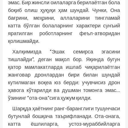
эмас. Бир жинсли оилаларга берилаётган бола
боқиб олиш ҳуқуқи ҳам шундай. Чунки, Она
бағрини, меҳрини, аллаларини тингламай
катта бўлган болаларнинг характери сунъий
яратилган роботларнинг феъл-атворидан
қолишмайди.
Халқимизда “Эшак семирса эгасини
тишлайди”, деган мақол бор. Яқинда бугун
қатор мамлакатларда ишлаб чиқарилаётган
жанговар дронлардан бири билан шундай
кутилмаган воқеа юз берди: учувчисиз дрон
ҳавога кўтарилди ва душман томонга эмас…
ўзининг “ота-она”сига ҳужум қилди.
Шарқда ҳаётнинг ранг-баранглиги тушунчаси
бутунлай бошқача таърифланади. Ота-онага,
катта ёшлиларга, устоз-мураббийларга