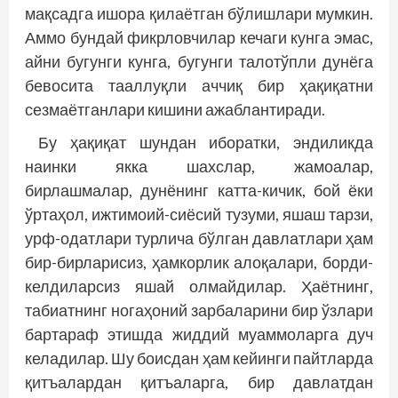
мақсадга ишора қилаётган бўлишлари мумкин.
Аммо бундай фикрловчилар кечаги кунга эмас,
айни бугунги кунга, бугунги талотўпли дунёга
бевосита тааллуқли аччиқ бир ҳақиқатни
сезмаётганлари кишини ажаблантиради.
Бу ҳақиқат шундан иборатки, эндиликда
наинки якка шахслар, жамоалар,
бирлашмалар, дунёнинг катта-кичик, бой ёки
ўртаҳол, ижтимоий-сиёсий тузуми, яшаш тарзи,
урф-одатлари турлича бўлган давлатлари ҳам
бир-бирларисиз, ҳамкорлик алоқалари, борди-
келдиларсиз яшай олмайдилар. Ҳаётнинг,
табиатнинг ногаҳоний зарбаларини бир ўзлари
бартараф этишда жиддий муаммоларга дуч
келадилар. Шу боисдан ҳам кейинги пайтларда
қитъалардан қитъаларга, бир давлатдан