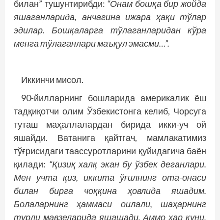
билан” тушунтирибди:
“Онам бошқа бир жойда
яшаганларида, анчагина ижара ҳақи тўлар
эдилар. Бошқаларга тўлаганларидан кўра
менга тўлаганлари маъқул эмасми…”.
Иккинчи мисол.
90-йилларнинг бошларида америкалик ёш
тадқиқотчи олим Ўзбекистонга келиб, Чорсуга
туташ маҳаллалардан бирида икки-уч ой
яшайди. Ватанига қайтгач, мамлакатимиз
тўғрисидаги таассуротларини қуйидагича баён
қилади:
“Қизиқ халқ экан бу ўзбек деганлари.
Мен учта қиз, иккита ўғилнинг ота-онаси
билан бирга чоққина ҳовлида яшадим.
Болаларнинг ҳаммаси оилали, шаҳарнинг
турли мавзеларида яшашади. Аммо ҳар куни,