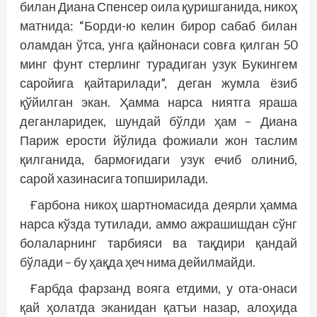
билан Диана Спенсер оила қуришганида, никоҳ
матнида: “Борди-ю келин бирор сабаб билан
оламдан ўтса, унга қайнонаси совға қилган 50
минг фунт стерлинг турадиган узук Букингем
саро­йига қайтарилади”, деган жумла ёзиб
қўйилган экан. Ҳамма нарса ниятга яраша
деганларидек, шундай бўлди ҳам – Диана
Париж ерости йўлида фожиали жон таслим
қилганида, бармоғидаги узук ечиб олиниб,
сарой хазинасига топширилади.
Ғарбона никоҳ шартномасида деярли ҳамма
нарса кўзда тутилади, аммо ажрашишдан сўнг
болаларнинг тарбияси ва тақдири қандай
бўлади – бу ҳақда ҳеч нима дейилмайди.
Ғарбда фарзанд вояга етдими, у ота-онаси
қай ҳолатда эканидан қатъи назар, алоҳида