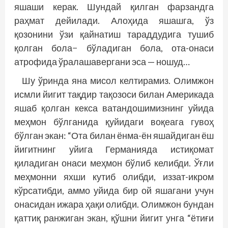
яшаши керак. Шундай қилган фарзандга
раҳмат дейилади. Алоҳида яшашга, ўз
қозонини ўзи қайнатиш тараддудига тушиб
қолган бола− бўладиган бола, ота-­онаси
атрофида ўралашавергани эса — ношуд…
Шу ўринда яна мисол келтирамиз. Олимжон
исмли йигит тақдир тақозоси билан Америкада
яшаб қолган кекса ватандошимизнинг уйида
меҳмон бўлганида қуйидаги воқеага гувоҳ
бўлган экан: “Ота билан ёнма-ён яшайдиган ёш
йигитнинг уйига Германияда истиқомат
қиладиган онаси меҳмон бўлиб келибди. Ўғли
меҳмонни яхши кутиб олибди, иззат-икром
кўрсатибди, аммо уйида бир ой яшагани учун
онасидан ижара ҳақи олибди. Олимжон бундан
қаттиқ ранжиган экан, қўшни йигит унга “ётиғи