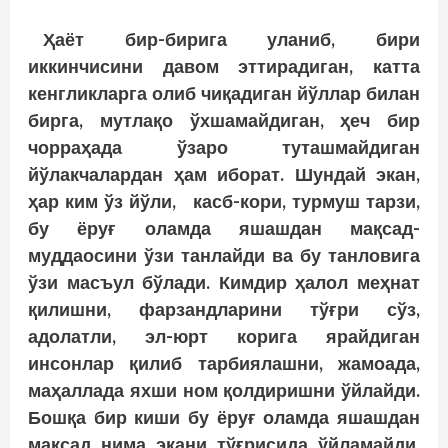
Ҳаёт бир-бирига уланиб, бири
иккинчисини давом эттирадиган, катта
кенгликларга олиб чиқадиган йўллар билан
бирга, мутлақо ўхшамайдиган, ҳеч бир
чорраҳада ўзаро туташмайдиган
йўлакчалардан ҳам иборат. Шундай экан,
ҳар ким ўз йўли, касб-кори, турмуш тарзи,
бу ёруғ оламда яшашдан мақсад-
муддаосини ўзи танлайди ва бу танловига
ўзи масъул бўлади. Кимдир ҳалол меҳнат
қилишни, фарзандларини тўғри сўз,
адолатли, эл-юрт корига ярайдиган
инсонлар қилиб тарбиялашни, жамоада,
маҳаллада яхши ном қолдиришни ўйлайди.
Бошқа бир киши бу ёруғ оламда яшашдан
мақсад нима экани тўғрисида ўйламайди,