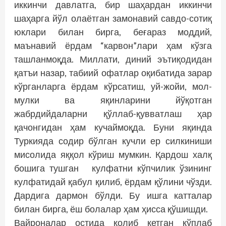
иккинчи давлатга, бир шаҳардан иккинчи
шаҳарга йўл олаётган замонавий савдо-сотиқ
юклари билан бирга, беғараз моддий,
маънавий ёрдам “карвон”лари ҳам кўзга
ташланмоқда. Миллати, диний эътиқодидан
қатъи назар, табиий офатлар оқибатида зарар
кўрганларга ёрдам кўрсатиш, уй-жойи, мол-
мулки ва яқинларини йўқотган
жабрдийдаларни қўллаб-қувватлаш ҳар
қачонгидан ҳам кучаймоқда. Буни яқинда
Туркияда содир бўлган кучли ер силкиниши
мисолида яққол кўриш мумкин. Қардош халқ
бошига тушган кулфатни кўпчилик ўзининг
кулфатидай қабул қилиб, ёрдам қўлини чўзди.
Дардига дармон бўлди. Бу ишга катталар
билан бирга, ёш болалар ҳам ҳисса қўшишди.
Вайроналар остида қолиб кетган кўплаб