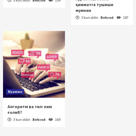
3 kun oldin
Behzod
159
қимматга тушиши
мумкин
3 kun oldin
Behzod
187
Муаммо
Алгоритм ва тил: ким
ғолиб?
3 kun oldin
Behzod
169