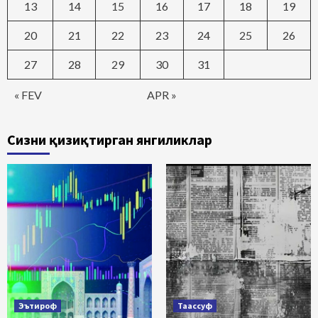
13
14
15
16
17
18
19
20
21
22
23
24
25
26
27
28
29
30
31
« FEV
APR »
Сизни қизиқтирган янгиликлар
Эътироф
Таассуф