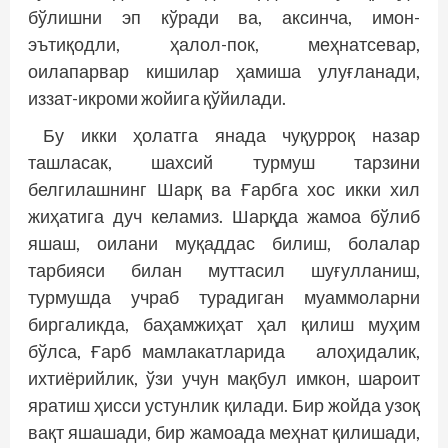
бўлишни эп кўради ва, аксинча, имон-
эътиқодли, ҳалол-пок, меҳнатсевар,
оилапарвар кишилар ҳамиша улуғланади,
иззат-икроми жойига қўйилади.
Бу икки ҳолатга янада чуқурроқ назар
ташласак, шахсий турмуш тарзини
белгилашнинг Шарқ ва Ғарбга хос икки хил
жиҳатига дуч келамиз. Шарқда жамоа бўлиб
яшаш, оилани муқаддас билиш, болалар
тарбияси билан муттасил шуғулланиш,
турмушда учраб турадиган муаммоларни
биргаликда, баҳамжиҳат ҳал қилиш муҳим
бўлса, Ғарб мамлакатларида алоҳидалик,
ихтиёрийлик, ўзи учун мақбул имкон, шароит
яратиш ҳисси устунлик қилади. Бир жойда узоқ
вақт яшашади, бир жамоада меҳнат қилишади,