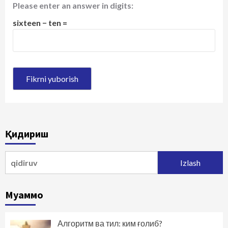
Please enter an answer in digits:
sixteen − ten =
Қидириш
Qidirshish:
Муаммо
Алгоритм ва тил: ким ғолиб?