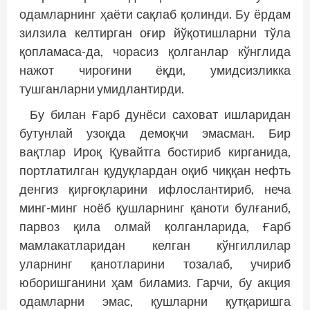
одамларнинг ҳаёти сақлаб қолинди. Бу ёрдам
зилзила келтирган оғир йўқотишларни тўла
қопламаса-да, чорасиз қолганлар кўнглида
нажот чироғини ёқди, умидсизликка
тушганларни умидлантирди.
Бу билан Ғарб дунёси саховат ишларидан
бутунлай узоқда демоқчи эмасман. Бир
вақтлар Ироқ Қувайтга бостириб кирганида,
портлатилган қудуқлардан оқиб чиққан нефть
денгиз қирғоқларини ифлослантириб, неча
минг-минг ноёб қушларнинг қаноти булғаниб,
парвоз қила олмай қолганларида, Ғарб
мамлакатларидан келган кўнгиллилар
уларнинг қанотларини тозалаб, учириб
юборишганини ҳам биламиз. Гарчи, бу акция
одамларни эмас, қушларни қутқаришга