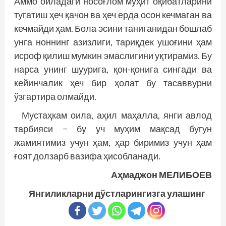
Аммо оиладаги носоғлом муҳит оқибатларини
тугатиш ҳеч қачон ва ҳеч ерда осон кечмаган ва
кечмайди ҳам. Бола эсини таниганидан бошлаб
унга ноннинг азизлиги, тариқдек ушоғини ҳам
исроф қилиш мумкин эмаслигини уқтирамиз. Бу
нарса унинг шуурига, қон-қонига сингади ва
кейинчалик ҳеч бир ҳолат бу тасаввурни
ўзгартира олмайди.
Мустаҳкам оила, аҳил маҳалла, янги авлод
тарбияси − бу уч муҳим мақсад бугун
жамиятимиз учун ҳам, ҳар биримиз учун ҳам
ғоят долзарб вазифа ҳисобланади.
Аҳмаджон МЕЛИБОЕВ
Янгиликларни дўстларингизга улашинг