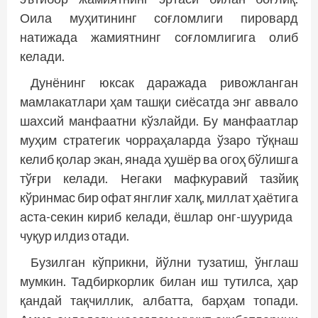
Оила муҳитининг соғломлиги пировард
натижада жамиятнинг соғломлигига олиб
келади.
Дунёнинг юксак даражада ривожланган
мамлакатлари ҳам ташқи сиёсатда энг аввало
шахсий манфаатни кўзлайди. Бу манфаатлар
муҳим стратегик чорраҳаларда ўзаро тўқнаш
келиб қолар экан, янада ҳушёр ва огоҳ бўлишга
тўғри келади. Негаки мафкуравий тазйиқ
кўринмас бир офат янглиғ халқ, миллат ҳаётига
аста-секин кириб келади, ёшлар онг-шуурида
чуқур илдиз отади.
Бузилган кўприкни, йўлни тузатиш, ўнглаш
мумкин. Тадбиркорлик билан иш тутилса, ҳар
қандай тақчиллик, албатта, барҳам топади.