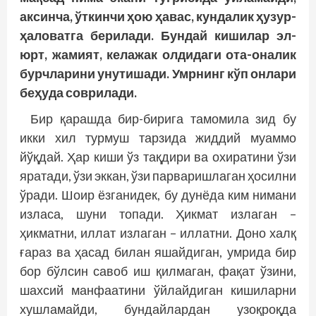
аксинча, ўткинчи ҳою ҳавас, кундалик ҳузур-
ҳаловатга берилади. Бундай кишилар эл-
юрт, жамият, келажак олдидаги ота-оналик
бурчларини унутишади. Умрнинг кўп онлари
беҳуда соврилади.
Бир қарашда бир-бирига тамомила зид бу
икки хил турмуш тарзида жиддий муаммо
йўқдай. Ҳар киши ўз тақдири ва охиратини ўзи
яратади, ўзи эккан, ўзи парваришлаган ҳосилни
ўради. Шоир ёзганидек, бу дунёда ким нимани
изласа, шуни топади. Ҳикмат излаган –
ҳикматни, иллат излаган – иллатни. Доно халқ
ғараз ва ҳасад билан яшайдиган, умрида бир
бор бўлсин савоб иш қилмаган, фақат ўзини,
шахсий манфаатини ўйлайдиган кишиларни
хушламайди, бундайлардан узоқроқда