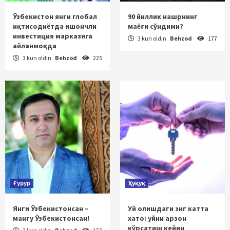
Ўзбекистон янги глобал
90 йиллик нашрнинг
иқтисодиётда ишончли
маёғи сўндими?
инвестиция марказига
3 kun oldin
Behzod
177
айланмоқда
3 kun oldin
Behzod
225
Ғурур
Ҳуқуқ
Янги Ўзбекистонсан –
Уй олишдаги энг катта
мангу Ўзбекистонсан!
хато: уйни арзон
кўрсатиш кейин