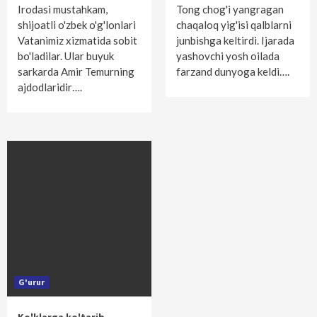
Irodasi mustahkam,
Tong chog'i yangragan
shijoatli o'zbek o'g'lonlari
chaqaloq yig'isi qalblarni
Vatanimiz xizmatida sobit
junbishga keltirdi. Ijarada
bo'ladilar. Ular buyuk
yashovchi yosh oilada
sarkarda Amir Temurning
farzand dunyoga keldi….
ajdodlaridir….
G'urur