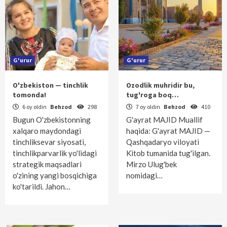
G'urur
G'urur
O'zbekiston — tinchlik
Ozodlik muhridir bu,
tomonda!
tug'roga boq…
6 oy oldin
Behzod
298
7 oy oldin
Behzod
410
Bugun O'zbekistonning
G'ayrat MAJID Muallif
xalqaro maydondagi
haqida: G'ayrat MAJID —
tinchliksevar siyosati,
Qashqadaryo viloyati
tinchlikparvarlik yo'lidagi
Kitob tumanida tug'ilgan.
strategik maqsadlari
Mirzo Ulug'bek
o'zining yangi bosqichiga
nomidagi…
ko'tarildi. Jahon…