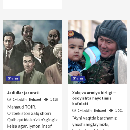
G'urur
G'urur
Jadidlar jasorati
Xalq va armiya birligi —
osoyishta hayotimiz
1 yil oldin
Behzod
1 618
kafolati
Mahmud TOIR,
2 yil oldin
Behzod
1 001
O'zbekiston xalq shoiri
“Ayni vaqtda barchamiz
Qalb qatida ko'z ko'rgingiz
yaxshi anglaymizki,
kelsa agar, Iymon, insof