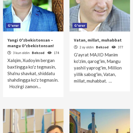
G'urur
G'urur
Yangi O'zbekistonsan –
Vatan, millat, muhabbat
mangu O'zbekistonsan!
2 oy oldin
Behzod
377
3 kun oldin
Behzod
174
G'ayrat MAJID Manim
Xalqim, Xudoyim bergan
ko'zim, qarog'im, Mangu
baxtingga ko'z tegmasin,
yashil yaprog'im, Million
Sha'nu shavkat, shiddatu
yillik sabog'im, Vatan,
shahdingga ko'z tegmasin.
millat, muhabbat. …
Hozirgi zamon…