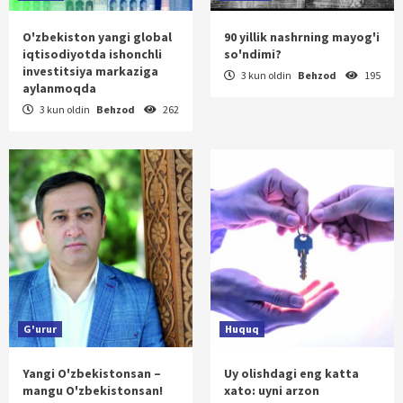
O'zbekiston yangi global
90 yillik nashrning mayog'i
iqtisodiyotda ishonchli
so'ndimi?
investitsiya markaziga
3 kun oldin
Behzod
195
aylanmoqda
3 kun oldin
Behzod
262
G'urur
Huquq
Yangi O'zbekistonsan –
Uy olishdagi eng katta
mangu O'zbekistonsan!
xato: uyni arzon