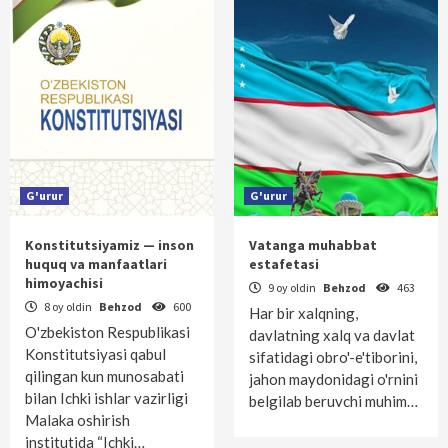
G'urur
G'urur
Konstitutsiyamiz — inson
Vatanga muhabbat
huquq va manfaatlari
estafetasi
himoyachisi
9 oy oldin
Behzod
463
8 oy oldin
Behzod
600
Har bir xalqning,
O'zbekiston Respublikasi
davlatning xalq va davlat
Konstitutsiyasi qabul
sifatidagi obro'-e'tiborini,
qilingan kun munosabati
jahon maydonidagi o'rnini
bilan Ichki ishlar vazirligi
belgilab beruvchi muhim…
Malaka oshirish
institutida “Ichki…