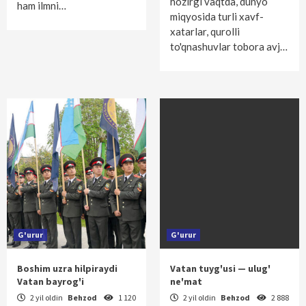
hozirgi vaqtda, dunyo
ham ilmni…
miqyosida turli xavf-
xatarlar, qurolli
to'qnashuvlar tobora avj…
G'urur
G'urur
Boshim uzra hilpiraydi
Vatan tuyg'usi — ulug'
Vatan bayrog'i
ne'mat
2 yil oldin
Behzod
1 120
2 yil oldin
Behzod
2 888