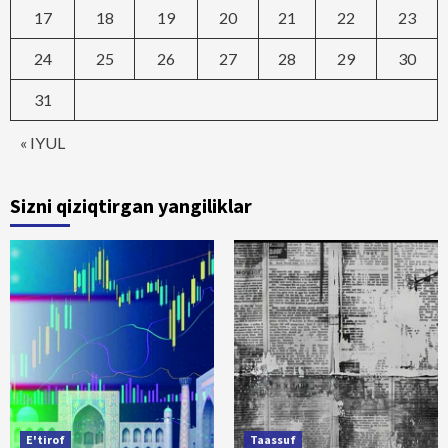
17
18
19
20
21
22
23
24
25
26
27
28
29
30
31
« IYUL
Sizni qiziqtirgan yangiliklar
E'tirof
Taassuf