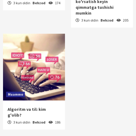
ko'rsatish keyin
3 kun oldin
Behzod
174
qimmatga tushishi
mumkin
3 kun oldin
Behzod
205
Muammo
Algoritm va til: kim
g'olib?
3 kun oldin
Behzod
186