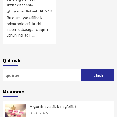
Ko'klarga ko'tarib
O'zbekistonni…
5 yil oldin
Behzod
5 738
Bu olam yaratilibdiki,
odam bolalari kuchli
inson rutbasiga chiqish
uchun intiladi. …
Qidirish
Qidirshish:
Muammo
Algoritm va til: kim g'olib?
05.08.2026