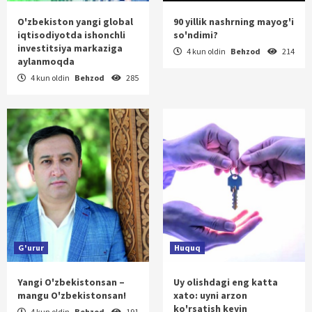
O'zbekiston yangi global
90 yillik nashrning mayog'i
iqtisodiyotda ishonchli
so'ndimi?
investitsiya markaziga
4 kun oldin
Behzod
214
aylanmoqda
4 kun oldin
Behzod
285
G'urur
Huquq
Yangi O'zbekistonsan –
Uy olishdagi eng katta
mangu O'zbekistonsan!
xato: uyni arzon
ko'rsatish keyin
4 kun oldin
Behzod
191