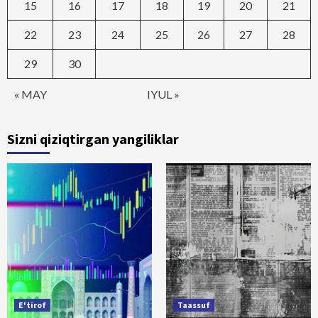
15
16
17
18
19
20
21
22
23
24
25
26
27
28
29
30
« MAY
IYUL »
Sizni qiziqtirgan yangiliklar
E'tirof
Taassuf