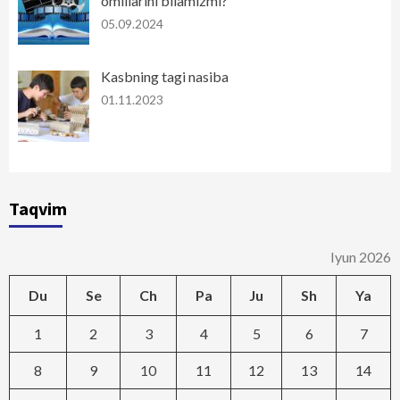
omillarini bilamizmi?
05.09.2024
Kasbning tagi nasiba
01.11.2023
Taqvim
Iyun 2026
Du
Se
Ch
Pa
Ju
Sh
Ya
1
2
3
4
5
6
7
8
9
10
11
12
13
14