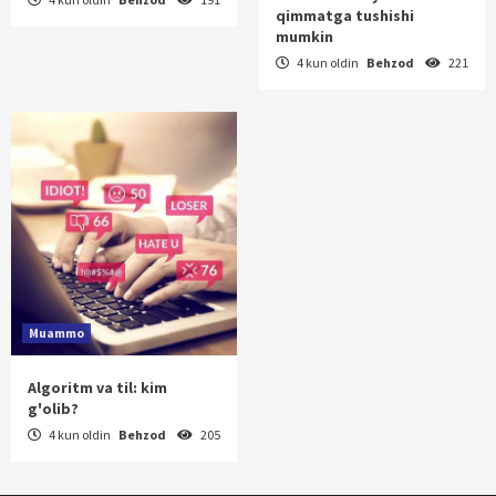
qimmatga tushishi
mumkin
4 kun oldin
Behzod
221
Muammo
Algoritm va til: kim
g'olib?
4 kun oldin
Behzod
205