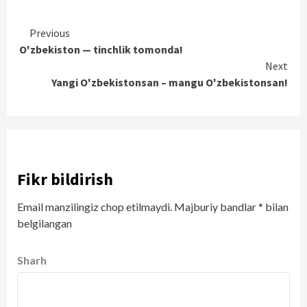
Continue
Previous
O'zbekiston — tinchlik tomonda!
Reading
Next
Yangi O'zbekistonsan – mangu O'zbekistonsan!
Fikr bildirish
Email manzilingiz chop etilmaydi.
Majburiy bandlar
*
bilan
belgilangan
Sharh