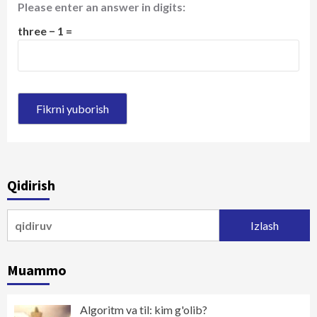
Please enter an answer in digits:
three − 1 =
Qidirish
Qidirshish:
Muammo
Algoritm va til: kim g'olib?