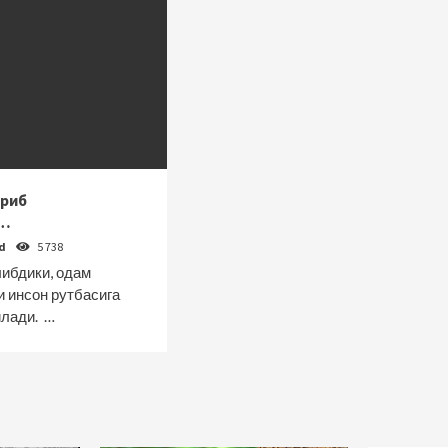
ариб
и…
od
5 738
ибдики, одам
 инсон рутбасига
илади. …