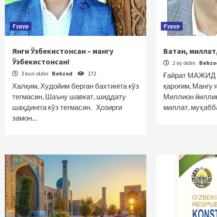
Ғурур
Ғурур
Янги Ўзбекистонсан – мангу
Ватан, миллат,
Ўзбекистонсан!
2 oy oldin
Behz
3 kun oldin
Behzod
172
Ғайрат МАЖИД 
Халқим, Худойим берган бахтингга кўз
қароғим, Мангу 
тегмасин, Шаъну шавкат, шиддату
Миллион йиллик
шаҳдингга кўз тегмасин. Ҳозирги
миллат, муҳабб
замон…