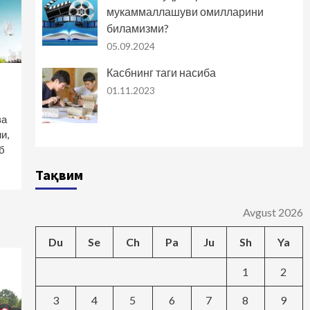
мукаммаллашуви омилларини
биламизми?
05.09.2024
Касбнинг таги насиба
01.11.2023
ва
и,
б
Тақвим
Avgust 2026
Du
Se
Ch
Pa
Ju
Sh
Ya
1
2
3
4
5
6
7
8
9