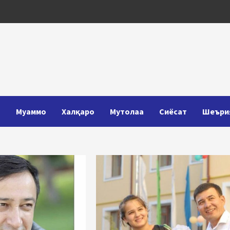
Т
Муаммо
Халқаро
Мутолаа
Сиёсат
Шеъри