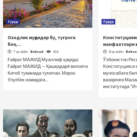
Ғурур
Ғурур
Озодлик муҳридир бу, туғрога
Конституциями
боқ…
манфаатлари 
7 oy oldin
Behzod
410
8 oy oldin
Behz
Ғайрат МАЖИД Муаллиф ҳақида:
Ўзбекистон Рес
Ғайрат МАЖИД — Қашқадарё вилояти
Конституцияси 
Китоб туманида туғилган. Мирзо
муносабати бил
Улуғбек номидаги…
вазирлиги Мал
институтида “И