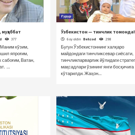
Ғурур
 муҳаббат
Ўзбекистон — тинчлик томонда!
od
377
6 oy oldin
Behzod
298
Маним кўзим,
Бугун Ўзбекистоннинг халқаро
яшил япроғим,
майдондаги тинчликсевар сиёсати,
 сабоғим, Ватан,
тинчликпарварлик йўлидаги стратег
ат. …
мақсадлари ўзининг янги босқичига
кўтарилди. Жаҳон…