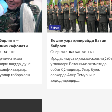
Ғурур
 бирлиги —
Бошим узра ҳилпирайди Ватан
тимиз кафолати
байроғи
od
1 001
2 yil oldin
Behzod
1 120
арчамиз яхши
Иродаси мустаҳкам, шижоатли ўзб
зирги вақтда, дунё
ўғлонлари Ватанимиз хизматида
 хавф-хатарлар,
собит бўладилар. Улар буюк
увлар тобора авж…
саркарда Амир Темурнинг
аждодларидир….