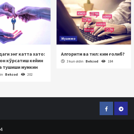
Муаммо
аги энг катта хато:
Алгоритм ва тил: ким ғолиб?
зон кўрсатиш кейин
3 kun oldin
Behzod
184
а тушиши мумкин
din
Behzod
202
Facebook
Telegr
24