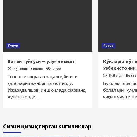
Ғурур
Ғурур
Ватан туйғуси — улуғ неъмат
Кўкларга кўт
Ўзбекистонн
2 yil oldin
Behzod
2 888
5 yil oldin
Behz
Тонг чоғи янграган чақалоқ йиғиси
қалбларни жунбишга келтирди.
Бу олам яратил
Ижарада яшовчи ёш оилада фарзанд
болалари кучли
дунёга келди….
чиқиш учун инт
Сизни қизиқтирган янгиликлар