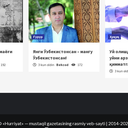
Ғурур
Ҳуқуқ
 маёғи
Янги Ўзбекистонсан – мангу
Уй олишд
Ўзбекистонсан!
уйни ар
қимматг
192
3 kun oldin
Behzod
172
3 kun ol
©
«Hurriyat»
— mustaqil gazetasining rasmiy veb-sayti
| 2014-20