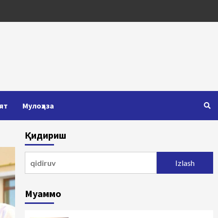
ят
Мулоҳаза
Қидириш
Qidirshish:
Муаммо