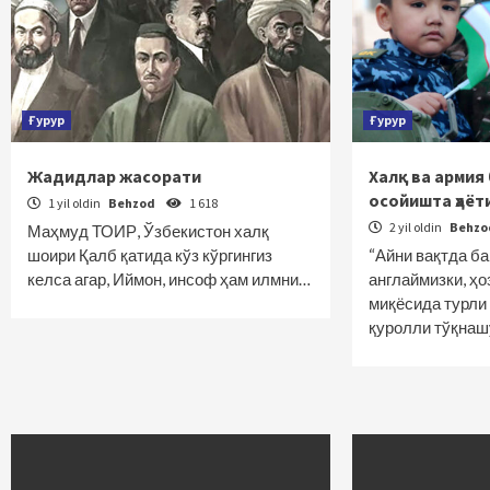
Ғурур
Ғурур
Жадидлар жасорати
Халқ ва армия
осойишта ҳаё
1 yil oldin
Behzod
1 618
2 yil oldin
Behz
Маҳмуд ТОИР, Ўзбекистон халқ
шоири Қалб қатида кўз кўргингиз
“Айни вақтда б
келса агар, Иймон, инсоф ҳам илмни…
англаймизки, ҳо
миқёсида турли
қуролли тўқнаш