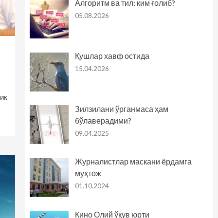
Алгоритм ва тил: ким ғолиб?
05.08.2026
Қушлар хавф остида
15.04.2026
ик
Зилзилани ўрганмаса ҳам
бўлаверадими?
09.04.2025
Журналистлар маскани ёрдамга
муҳтож
01.10.2024
Кино Олий ўқув юрти