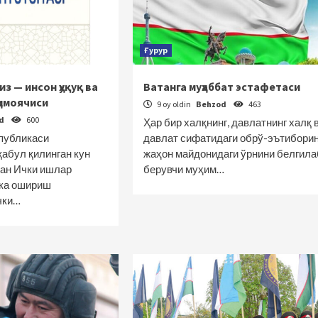
Ғурур
з — инсон ҳуқуқ ва
Ватанга муҳаббат эстафетаси
ҳимоячиси
9 oy oldin
Behzod
463
od
600
Ҳар бир халқнинг, давлатнинг халқ 
публикаси
давлат сифатидаги обрў-эътиборин
қабул қилинган кун
жаҳон майдонидаги ўрнини белгила
ан Ички ишлар
берувчи муҳим…
ака ошириш
чки…