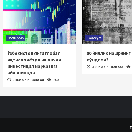
Эътироф
Таассуф
Ўзбекистон янги глобал
90 йиллик нашрнинг
иқтисодиётда ишончли
сўндими?
инвестиция марказига
3 kun oldin
Behzod
айланмоқда
3 kun oldin
Behzod
260