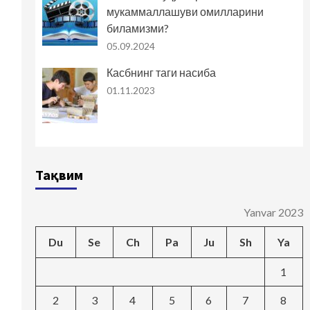
мукаммаллашуви омилларини
биламизми?
05.09.2024
Касбнинг таги насиба
01.11.2023
Тақвим
Yanvar 2023
Du
Se
Ch
Pa
Ju
Sh
Ya
1
2
3
4
5
6
7
8