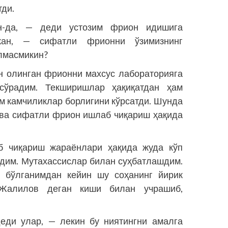
тди.
н-да, — деди устозим фрион идишига
кан, — сифатли фрионни ўзимизнинг
ўлмасмикин?
 олинган фрионни махсус лабораторияга
сўрадим. Текширишлар ҳақиқатдан ҳам
м камчиликлар борлигини кўрсатди. Шунда
 ва сифатли фрион ишлаб чиқариш ҳақида
б чиқариш жараёнлари ҳақида жуда кўп
ндим. Мутахассислар билан суҳбатлашдим.
бўлганимдан кейин шу соҳанинг йирик
 Жалилов деган киши билан учрашиб,
еди улар, — лекин бу ниятингни амалга