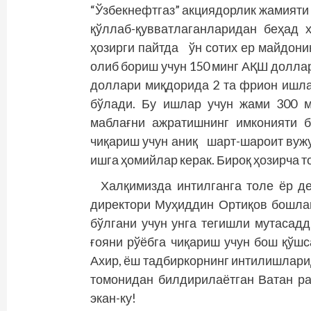
“Ўзбекнефтгаз” акция­дорлик жамият
қўллаб-қувватлаганларидан беҳад 
ҳозирги пайтда ўн сотих ер майдон
олиб бориш учун 150 минг АҚШ доллар
доллари миқдорида 2 та фрион ишла
бўлади. Бу ишлар учун жами 300 
маблағни ажратишнинг имконияти 
чиқариш учун аниқ шарт-шароит вужуд
ишга ҳомийлар керак. Бироқ ҳозирча 
Халқимизда интилганга толе ёр д
директори Муҳиддин Ортиқов бошлаг
бўлгани учун унга тегиш­ли мутасад
ғояни рўёбга чиқариш учун бош қўш
Ахир, ёш тадбиркорнинг интилишлар
томонидан билдирилаётган Ватан р
экан-ку!