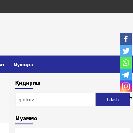
ят
Мулоҳаза
Қидириш
Qidirshish:
Муаммо