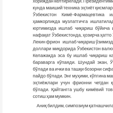
хориждан келтирилади. Президентими
кунда маиший техника эҳтиёт қисмл
Ўзбекистон Кимё-Фармацевтика и
ҳамкорликда музлатгичга ишлатила
юртимизда ишлаб чиқариш бўйича 
нафақат Ўзбекистонда, ҳозирча ҳатто
Лекин фрион ишлаб чиқариш ўзимизда
доллари миқдорида Ўзбекистон валю
Келажакда эса бу ишлаб чиқариш ка
бараварга кўпаяди. Шундай экан, Ў
бўлади ва ички ва ташқи бозорни си
пайдо бўлади. Энг муҳими, кўпгина м
эҳтиёжлари учун фрионни четдан 
бўлади. Қайтангга ушбу кимёвий то
сотиш ҳам мумкин.
Аниқ билдим, симпозиум қатнашчила