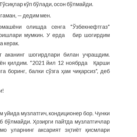
ўсиқлар кўп бўлади, осон бўлмайди.
гаман, — дедим мен.
машёни олишда сенга “Ўзбекнефтгаз”
ришлари мумкин. У ерда бир шогирдим
а керак.
ат аканинг шогирдлари билан учрашдим.
аён қилдим. “2021 йил 12 ноябрда Қарши
а боринг, балки сўзга ҳам чиқарсиз”, деб
и!
 уйи­­да музлатгич, кондиционер бор. Чунки
иб бўлмайди. Ҳозирги пайтда музлатгичлар
мо уларнинг аксарият эҳтиёт қисмлари