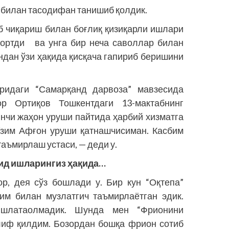
 билан тасодифан танишиб қолдик.
аб чиқариш билан боғлиқ қизиқарли ишлари
 тортди ва унга бир неча саволлар билан
дан ўзи ҳақида қисқача гапириб беришини
идаги “Самарқанд дарвоза” мавзесида
ор Ортиқов Тошкентдаги 13-мактабнинг
нчи жаҳон уруши пайтида ҳарбий хизматга
 Ўзим Афғон уруши қатнашчисиман. Касбим
аъмирлаш устаси, — деди у.
ид ишларингиз ҳақида…
, дея сўз бошлади у. Бир кун “Оқтепа”
им билан музлатгич таъмирлаётган эдик.
шлатаолмадик. Шунда мен “Фрионини
лиф қилдим. Бозордан бошқа фрион сотиб