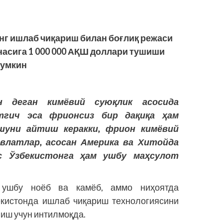
г ишлаб чиқариш билан боғлиқ режаси
насига 1 000 000 АҚШ доллари тушиши
умкин
н деган кимёвий суюқлик асосида
тгич эса фрионсиз бир дақиқа ҳам
шуни айтиш керакки, фрион кимёвий
влатлар, асосан Америка ва Хитойда
с Ўзбекистонга ҳам ушбу маҳсулот
 ушбу ноёб ва камёб, аммо ниҳоятда
кистонда ишлаб чиқариш технологиясини
лиш учун интилмоқда.