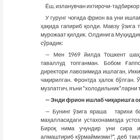
Ёш, изланувчан ихтирочи-тадбиркор
У гурунг чоғида фрион ва уни ишл
ҳақида гапириб қолди. Мавзу ўзига
мурожаат қилдик. Олдинига Муҳиддин
сўрадик:
— Мен 1969 йилда Тошкент шаҳр
таваллуд топ­ганман. Бобом Ғапп
директори лавозимида ишлаган, Икки
чақирилган. Фронтда ҳалок бўлган.
музлатгич, яъни “холодильник”ларни т
— Энди фрион ишлаб чиқаришга о
— Бунинг ўзига яраша тарихи бор
маҳалласидаги устахонамизда устоз
Бироқ нима учундир уни сира и
алмаштириб кўрмаймизми?”, деб так