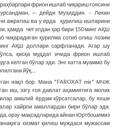
и раҳбарлари фрион ишлаб чиқариш ғоясини
хурсандман, — дейди Муҳиддин. – Лекин
ини ажратиш ва у ерда қурилиш ишларини
и, ҳамда чет элдан ҳар бири 150 минг АҚШ
б чиқарадиган қурилма сотиб олиш лозим
минг АҚШ доллари сарфланади. Агар шу
бўлса, қисқа муддат ичида фрион ишлаб
га келган бўлар эди. Энг катта муаммо бу
топилгани йўқ…
еган нақл бор. Мана “FAROXAT mir” МЧЖ
ан иш, эзгу ғоя давлат аҳамиятига молик
дилар амалий ёрдам кўрсатсалар, бу яхши
салар хайрли амаллардан бири бўлар эди.
ида, орзу-мақсадларида айнан Юртбошимиз
авнақига хизмат қилиш муждаси мужассам