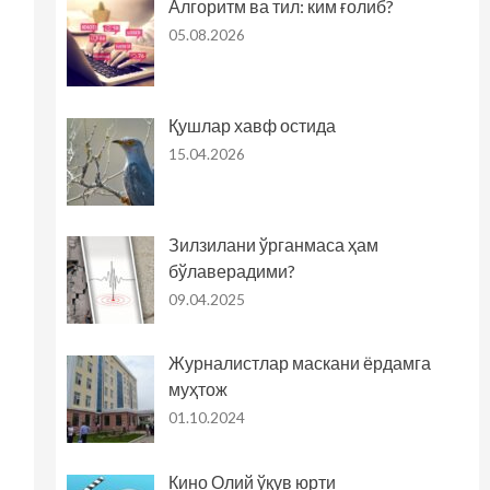
Алгоритм ва тил: ким ғолиб?
05.08.2026
Қушлар хавф остида
15.04.2026
Зилзилани ўрганмаса ҳам
бўлаверадими?
09.04.2025
Журналистлар маскани ёрдамга
муҳтож
01.10.2024
Кино Олий ўқув юрти