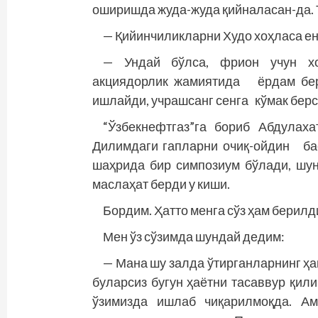
оширишда жуда-жуда қийналасан-да. Т
— Қийинчиликларни Худо хоҳласа ен
— Ундай бўлса, фрион учун хо
акциядорлик жамиятида ёрдам бе
ишлайди, учрашсанг сенга кўмак берс
“Ўзбекнефтгаз”га бориб Абдулах
Дилимдаги гап­ларни очиқ-ойдин б
шаҳрида бир симпозиум бўлади, шунг
маслаҳат берди у киши.
Бордим. Ҳатто менга сўз ҳам берилд
Мен ўз сўзимда шундай дедим:
— Мана шу залда ўтирганларнинг ҳам
буларсиз бугун ҳаётни тасаввур қил
ўзимизда ишлаб чиқарилмоқда. Ам