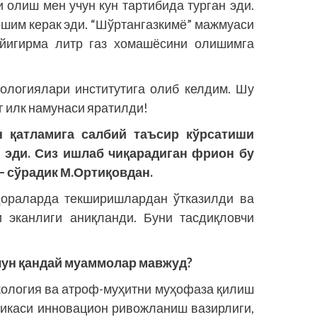
лиш мен учун кун тартибида турган эди.
ишим керак эди. “Шўртангазкимё” мажмуаси
игирма литр газ хомашёсини олишимга
ло­гиялари институтига олиб келдим. Шу
г илк намунаси яратилди!
 қатламига салбий таъсир кўрсатиши
н эди. Сиз ишлаб чиқарадиган фрион бу
— сўрадик М.Ортиқовдан.
ораларда текширишлардан ўтказилди ва
и эканлиги аниқланди. Буни тасдиқловчи
чун қандай муаммолар мавжуд?
кология ва атроф-муҳитни муҳофаза қилиш
ликаси инновацион ривожланиш вазирлиги,