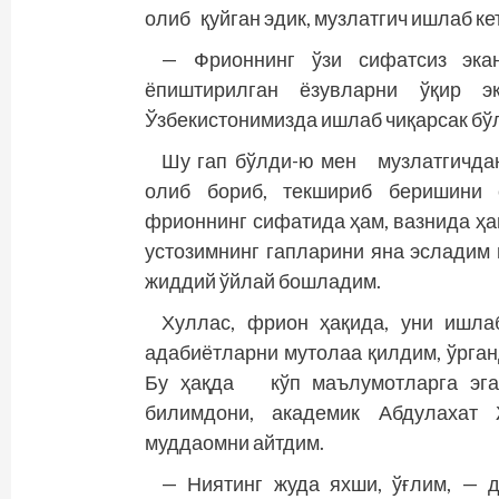
олиб қуйган эдик, музлатгич ишлаб ке
— Фрионнинг ўзи сифатсиз эка
ёпиштирилган ёзувларни ўқир э
Ўзбекистонимизда ишлаб чиқарсак б
Шу гап бўлди-ю мен музлатгичдан
олиб бориб, текшириб беришини 
фрионнинг сифатида ҳам, вазнида ҳа
устозимнинг гапларини яна эсладим
жиддий ўйлай бошладим.
Хуллас, фрион ҳақида, уни ишла
адабиётларни мутолаа қилдим, ўрга
Бу ҳақда кўп маълумотларга эга 
билимдони, академик Абдулахат
муддаомни айтдим.
— Ниятинг жуда яхши, ўғлим, — д