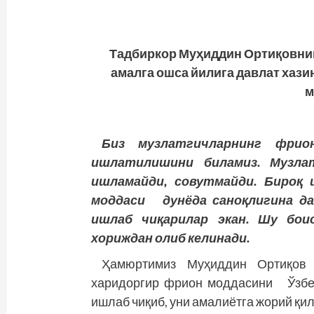
Тадбиркор Муҳиддин Ортиқовнин
амалга ошса йилига давлат хази
м
Биз музлатгичларнинг фрио
ишлатилишини биламиз. Музла
ишламайди, совутмайди. Бироқ 
моддаси дунёда саноқлигина да
ишлаб чиқарилар экан. Шу бои
хориждан олиб келинади.
Ҳамюртимиз Муҳиддин Ортиқов
харидоргир фрион моддасини Ўзбе
ишлаб чиқиб, уни амалиётга жорий қи