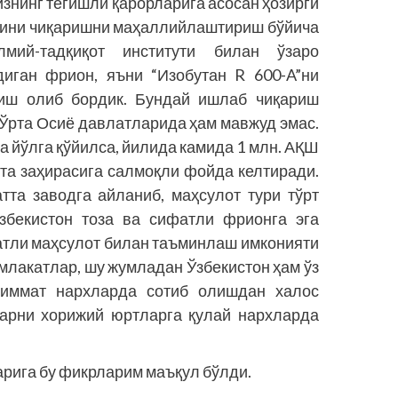
знинг тегишли қарорларига асосан ҳозирги
арини чиқаришни маҳаллийлаштириш бўйича
лмий-тадқиқот институти билан ўзаро
диган фрион, яъни “Изобутан R 600-A”ни
иш олиб бордик. Бундай ишлаб чиқариш
 Ўрта Осиё давлатларида ҳам мавжуд эмас.
 йўлга қўйилса, йилида камида 1 млн. АҚШ
та заҳирасига салмоқли фойда келтиради.
тта заводга айланиб, маҳсулот тури тўрт
збекис­тон тоза ва сифатли фрионга эга
фатли маҳсулот билан таъминлаш имконияти
амлакатлар, шу жумладан Ўзбекистон ҳам ўз
қиммат нархларда сотиб олишдан халос
варни хорижий юртларга қулай нархларда
рига бу фикрларим маъқул бўлди.