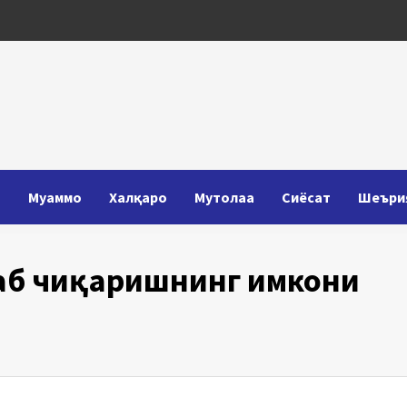
Т
Муаммо
Халқаро
Мутолаа
Сиёсат
Шеъри
аб чиқаришнинг имкони