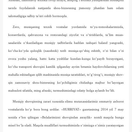
Xususan, zamonaviy texnika rivoji tufayli, aniqrog‘i texnika yutuqlaridan nomaqbul
tarzda foydalanish natijasida shou-biznesning jismoniy jihatdan ham odam
salomatligiga salbiy ta’siri oshib bormoqda.
Zero, musiqaning texnik vositalar yordamida to‘yu-tomoshalarimizda,
konsertlarda, qahvaxona va restorandagi ziyofat va o‘tirishlarda, ta’lim muas­
sasalarida o‘tkaziladigan musiqiy tadbirlarda haddan tashqari baland yangrashi,
ko‘cha-ko‘yda quloqlik (naushnik) tutib musiqa-qo‘shiq eshitib, o‘zi bilan o‘zi
ovora yoshu yalang, hatto katta yoshlilar kundan-kunga ko‘payib borayotgani,
ko‘cha transporti shov­qini kamlik qilganday ayrim betamiz haydovchilarning yetti
mahalla eshitadigan qilib mashinasida musiqa taratishlari, to‘g‘rirog‘i, musiqiy shov­
qin zamonaviy shou-biznesning ko‘pchiligimiz chidashga majbur bo‘layotgan
mahsuloti sifatida, ming afsuski, turmushimizdagi odatiy holga aylanib bo‘ldi.
Musiqiy shovqinning zarari xususida olimu mutaxassislarimiz ommaviy axborot
vositalarida ko‘p bora bong urdilar. «HURRIYAT» gazetasining 2014 yil 7 may
sonida e’lon qilingan «Bolalarimizni shovqindan asraylik» nomli maqola bunga
misol bo‘la oladi. Maqola mualliflari turmushimizda o‘zimizga o‘zimiz yaratayotgan