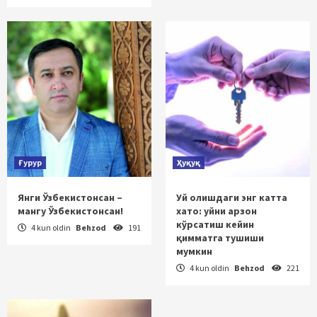
Ғурур
Ҳуқуқ
Янги Ўзбекистонсан –
Уй олишдаги энг катта
мангу Ўзбекистонсан!
хато: уйни арзон
кўрсатиш кейин
4 kun oldin
Behzod
191
қимматга тушиши
мумкин
4 kun oldin
Behzod
221