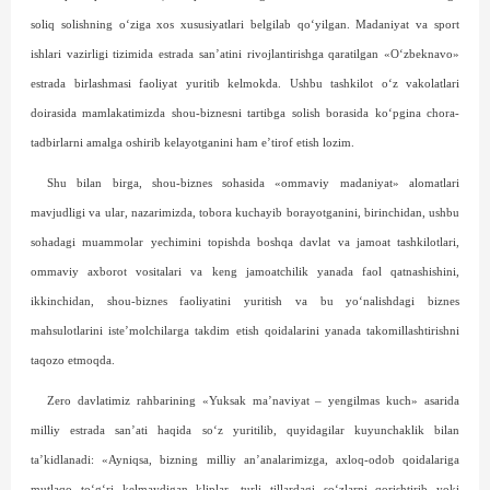
soliq solishning o‘ziga xos xususiyatlari belgilab qo‘yilgan. Madaniyat va sport
ishlari vazirligi tizimida estrada san’atini rivojlantirishga qaratilgan «O‘zbeknavo»
estrada birlashmasi faoliyat yuritib kelmokda. Ushbu tashkilot o‘z vakolatlari
doirasida mamlakatimizda shou-biznesni tartibga solish borasida ko‘pgina chora-
tadbirlarni amalga oshirib kelayotganini ham e’tirof etish lozim.
Shu bilan birga, shou-biznes sohasida «ommaviy madaniyat» alomatlari
mavjudligi va ular, nazarimizda, tobora kuchayib borayotganini, birinchidan, ushbu
sohadagi muammolar yechimini topishda boshqa davlat va jamoat tashkilotlari,
ommaviy axborot vositalari va keng jamoatchilik yanada faol qatnashishini,
ikkinchidan, shou-biznes faoliyatini yuritish va bu yo‘nalishdagi biznes
mahsulotlarini iste’molchilarga takdim etish qoidalarini yanada takomillashtirishni
taqozo etmoqda.
Zero davlatimiz rahbarining «Yuksak ma’naviyat – yengilmas kuch» asarida
milliy estrada san’ati haqida so‘z yuritilib, quyidagilar kuyunchaklik bilan
ta’kidlanadi: «Ayniqsa, bizning milliy an’analarimizga, axloq-odob qoidalariga
mutlaqo to‘g‘ri kelmaydigan kliplar, turli tillardagi so‘zlarni qorishtirib yoki