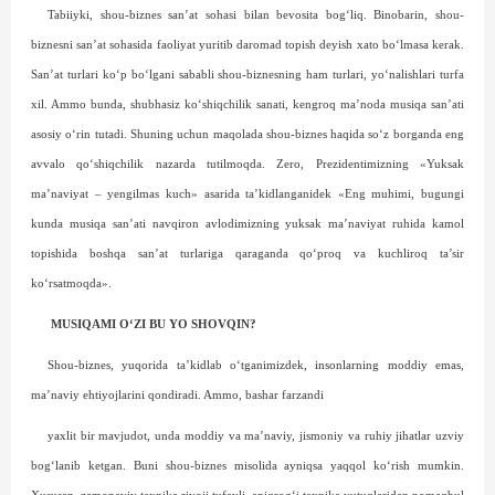
Tabiiyki, shou-biznes san’at sohasi bilan bevosita bog‘liq. Binobarin, shou-
biznesni san’at sohasida faoliyat yuritib daromad topish deyish xato bo‘lmasa kerak.
San’at turlari ko‘p bo‘lgani sababli shou-biznesning ham turlari, yo‘nalishlari turfa
xil. Ammo bunda, shubhasiz ko‘shiqchilik sanati, kengroq ma’noda musiqa san’ati
asosiy o‘rin tutadi. Shuning uchun maqolada shou-biznes haqida so‘z borganda eng
avvalo qo‘shiqchilik nazarda tutilmoqda. Zero, Prezidentimizning «Yuksak
ma’naviyat – yengilmas kuch» asarida ta’kidlanganidek «Eng muhimi, bugungi
kunda musiqa san’ati navqiron avlodimizning yuksak ma’naviyat ruhida kamol
topishida boshqa san’at turlariga qaraganda qo‘proq va kuchliroq ta’sir
ko‘rsatmoqda».
MUSIQAMI O‘ZI BU YO SHOVQIN?
Shou-biznes, yuqorida ta’kidlab o‘tganimizdek, insonlarning moddiy emas,
ma’naviy ehtiyojlarini qondiradi. Ammo, bashar farzandi
yaxlit bir mavjudot, unda moddiy va ma’naviy, jis­moniy va ruhiy jihatlar uzviy
bog‘lanib ketgan. Buni shou-biznes misolida ayniqsa yaqqol ko‘rish mumkin.