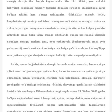
musiqiy shov­qin illati haqida kuyunchaklik bilan fikr bildirib, yosh avlodni
tarbiyalash sohasidagi madaniy tadbirlar doirasida ro‘yobga chiqarishimiz zarur
bo‘lgan taklifni ham o‘rtaga tashlaganlar. «Mahallalar, maktab, kollej,
litseylarimizdagi musiqiy tadbirlarni shovqin-suronli elektron ohanglar ostida va
disklarda yozilgan fonogramma «asarlarini» namoyish etish uchun kelgan guruhlar
ishtirokida emas, balki tabiiy musiqa asboblarida yuqori professional darajada
yaratilgan musiqiy asarlarni jonli, ovoz yetkazuvchi (kuchaytiruvchi emas, ayni
yetkazuvchi) texnik vositalarni sanitariya talablariga, ya’ni tovush kuchini sog‘liqqa
zarar yetkazmaydigan darajada sozlangan holda ijro etish maqsadga muvofiqdir».
Aslida, qonun hujjatlarimizda shovqin borasida sanitar normalar, hamma rioya
qilishi zarur bo‘lgan muayyan qoidalar bor, bu sanitar normalar va qoidalarga rioya
qilmaganlik uchun javobgarlik choralari ham belgilangan. Masalan, ma’muriy
javobgarlik to‘g‘risidagi kodeksning «Maishiy shov­qinga qarshi kurash talablarini
buzish» deb nomlangan 192-moddasida tungi vaqtda – soat 23:00 dan 06:00 gacha
bo‘lgan vaqtda baland ovoz bilan qo‘shiq aytish, musiqa chalish, ovoz chiqaruvchi
apparaturalardan foydalanish singari xatti-harakatlar bilan fuqarolarning
osoyishtaligi va normal dam olishini buzish fuqarolarga eng kam ish haqining