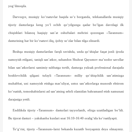
yog‘ilmoqda.
Darvoqye, musiqiy ko‘rsatuvlar haqida so‘z borganda, telekanallarda musiqiy
tijoriy dasturlarga keng yo‘l ochib qo‘yilgunga qadar bo‘lgan davrdagi ilk
chiqishlari bilanoq haqiqiy san’at oshuftalari mehrini qozongan «Tarannum»
dasturining har bir ko‘rsatuvi iliq, ijobiy so‘zlar bilan tilga olinardi.
Boshqa musiqiy dasturlardan farqli ravishda, unda qo‘shiqlar faqat jonli ijroda
namoyish etilgani, taniqli san’atkor, suhandon Shuhrat Qayumov ma’nodor savollar
bilan san’atkorlarni samimiy suhbatga tortib, dasturga yuksak professional darajada
boshlovchilik qilgani tufayli «Tarannum» milliy qo‘shiqchilik san’atimizga
muhabbat, uni namoyish etishga mas’uliyat, ustoz san’atkorlarga munosib ehtirom
ko‘rsatish, tomoshabinlarni asl san’atning sehrli olamidan bahramand etish namunasi
darajasiga yetdi.
Endilikda tijoriy «Tarannum» dasturlari tayyorlanib, efirga uzatiladigan bo‘ldi.
Bu tijorat dasturi – yakshanba kunlari soat 16:10-16:40 oralig‘ida ko‘rsatilyapti.
To‘g‘risi, tijoriy «Tarannum»larni bekanda kuzatib boryapmiz deya olmaymiz.