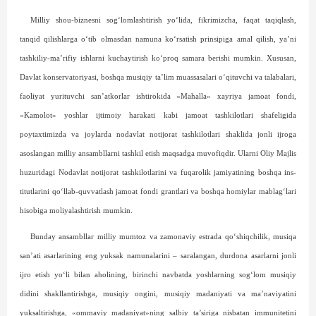
Milliy shou-biznesni sog‘lomlashtirish yo‘lida, fikrimizcha, faqat taqiqlash,
tanqid qilishlarga o‘tib olmasdan namuna ko‘rsatish prinsipiga amal qilish, ya’ni
tashkiliy-ma’rifiy ishlarni kuchaytirish ko‘proq samara berishi mumkin. Xususan,
Davlat konservatoriyasi, boshqa musiqiy ta’lim muassasalari o‘qituvchi va talabalari,
faoliyat yurituvchi san’atkorlar ishtirokida «Mahalla» xayriya jamoat fondi,
«Kamolot» yoshlar ijtimoiy harakati kabi jamoat tashkilotlari shafeligida
poytaxtimizda va joylarda nodavlat notijorat tashkilotlari shaklida jonli ijroga
asoslangan milliy ansambllarni tashkil etish maqsadga muvofiqdir. Ularni Oliy Majlis
huzuridagi Nodavlat notijorat tashkilotlarini va fuqarolik jamiyatining boshqa ins­
titutlarini qo‘llab-quvvatlash jamoat fondi grant­lari va boshqa homiylar mablag‘lari
hisobiga moliyalashtirish mumkin.
Bunday ansambllar milliy mumtoz va zamonaviy estrada qo‘shiqchilik, musiqa
san’ati asarlarining eng yuksak namunalarini – saralangan, durdona asarlarni jonli
ijro etish yo‘li bilan aholining, birinchi navbatda yoshlarning sog‘lom musiqiy
didini shakllantirishga, musiqiy ongini, musiqiy madaniyati va ma’naviyatini
yuksaltirishga, «ommaviy madaniyat»ning salbiy ta’siriga nisbatan immunitetini