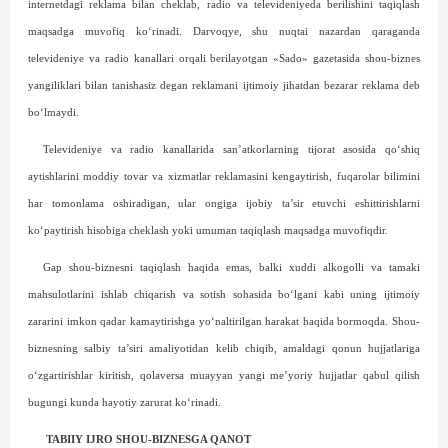
internetdagi reklama bilan cheklab, radio va televideniyeda berilishini taqiqlash
maqsadga muvofiq ko‘rinadi. Darvoqye, shu nuqtai nazardan qaraganda
televideniye va radio kanallari orqali berilayotgan «Sado» gazetasida shou-biznes
yangiliklari bilan tanishasiz degan reklamani ijtimoiy jihatdan bezarar reklama deb
bo‘lmaydi.
Televideniye va radio kanallarida san’atkorlarning tijorat asosida qo‘shiq
aytishlarini moddiy tovar va xizmatlar reklamasini kengaytirish, fuqarolar bilimini
har tomonlama oshiradigan, ular ongiga ijobiy ta’sir etuvchi eshittirishlarni
ko‘paytirish hisobiga cheklash yoki umuman taqiqlash maqsadga muvofiqdir.
Gap shou-biznesni taqiqlash haqida emas, balki xuddi alkogolli va tamaki
mahsulotlarini ishlab chiqarish va sotish sohasida bo‘lgani kabi uning ijtimoiy
zararini imkon qadar kamaytirishga yo‘naltirilgan harakat haqida bormoqda. Shou-
biznesning salbiy ta’siri amaliyotidan kelib chiqib, amaldagi qonun hujjatlariga
o‘zgartirishlar kiritish, qolaversa muayyan yangi me’yoriy hujjatlar qabul qilish
bugungi kunda hayotiy zarurat ko‘rinadi.
TABIIY IJRO SHOU-BIZNESGA QANOT