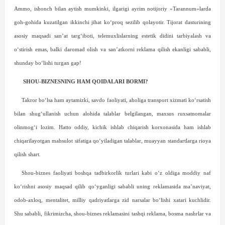
Ammo, ishonch bilan aytish mumkinki, ilgarigi ayrim notijoriy «Tarannum»larda
goh-gohida kuzatilgan ikkinchi jihat ko‘proq sezilib qolayotir. Tijorat das­turining
asosiy maqsadi san’at targ‘iboti, telemuxlislarning estetik didini tarbiyalash va
o‘stirish emas, balki daromad olish va san’atkorni reklama qilish ekanligi sababli,
shunday bo‘lishi turgan gap!
SHOU-BIZNESNING HAM QOIDALARI BORMI?
Takror bo‘lsa ham aytamizki, savdo faoliyati, aholiga transport xizmati ko‘rsatish
bilan shug‘ullanish uchun alohida talablar belgilangan, maxsus ruxsatnomalar
olinmog‘i lozim. Hatto oddiy, kichik ishlab chiqarish korxonasida ham ishlab
chiqarilayotgan mahsulot sifatiga qo‘yiladigan talablar, muayyan standartlarga rioya
qilish shart.
Shou-biznes faoliyati boshqa tadbirkorlik turlari kabi o‘z oldiga moddiy naf
ko‘rishni asosiy maqsad qilib qo‘yganligi sababli uning reklamasida ma’naviyat,
odob-axloq, mentalitet, milliy qadriyatlarga zid narsalar bo‘lishi xatari kuchlidir.
Shu sababli, fikrimizcha, shou-biznes reklamasini tashqi reklama, bosma nashrlar va