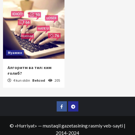
Муаммо
Алгоритм ва тил: ким
ғолиб?
4 kun oldin
Behzod
205
Facebook
Telegram
©
«Hurriyat»
— mustaqil gazetasining rasmiy veb-sayti
|
2014-2024