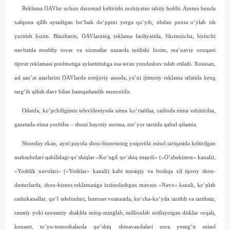
Reklama OAVlar uchun daromad keltirishi mohiya­tan tabiiy holdir. Ammo bunda
xalqona qilib aytadigan bo‘lsak do‘ppini yerga qo‘yib, obdan puxta o‘ylab ish
yuritish lozim. Binobarin, OAVlarning reklama faoliyatida, fikrimizcha, birinchi
navbatda moddiy tovar va xizmatlar nazarda tutilishi lozim, ma’naviy ozuqani
tijorat reklamasi predmetiga aylantirishga esa teran yondashuv talab etiladi. Xususan,
asl san’at asarlarini OAVlarda notijoriy asosda, ya’ni ijtimoiy reklama sifatida keng
targ‘ib qilish davr bilan hamqadamlik mezonidir.
Odatda, ko‘pchiligimiz televideniyeda nima ko‘rsatilsa, radioda nima eshittirilsa,
gazetada nima yoritilsa – shuni hayotiy norma, me’yor tarzida qabul qilamiz.
Shunday ekan, ayni paytda shou-biznesning yuqorida misol tariqasida keltirilgan
mahsulotlari qabilidagi qo‘shiqlar «Ko‘ngil qo‘shiq istaydi» («O‘zbekiston» kanali),
«Yoshlik navolari» («Yoshlar» kanali) kabi musiqiy va boshqa xil tijoriy shou-
dasturlarda, shou-biznes reklamasiga ixtisoslashgan maxsus «Navo» kanali, ko‘plab
radiokanallar, qo‘l telefonlari, Internet vositasida, ko‘cha-ko‘yda tartibli va tartibsiz,
rasmiy yoki norasmiy shakl­da ming-minglab, millionlab sotilayotgan disklar orqali,
konsert, to‘yu-tomoshalarda qo‘shiq shinavandalari uzra yomg‘ir misol