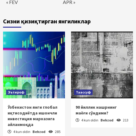
« FEV
APR »
Сизни қизиқтирган янгиликлар
Эътироф
Таассуф
Ўзбекистон янги глобал
90 йиллик нашрнинг
иқтисодиётда ишончли
маёғи сўндими?
инвестиция марказига
4 kun oldin
Behzod
213
айланмоқда
4 kun oldin
Behzod
285