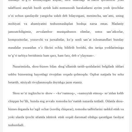
talaffuzni ataylab buzib aytish kabi nomunosib harakatlarni ayrim yosh ijrochilar
o‘zi uchun qandaydir yangicha uslub deb bilayotgani, menimcha, san’atni, uning
mohiyati va ahamiyatini tushunmasliqdan boshqa narsa emas. Madaniy
jamoatchiligimiz, avvalambor musiqashunos olimlar, ustoz san’atkorlar,
kompozitorlar, yozuvchi va jurnalistlar, ko‘p sonli san’at ixlosmandlari bunday
masalalar yuzasidan o‘z fikrini ochiq bildirib borishi, shu tariqa yoshlarimizga
to‘g‘ri tarbiya berishimiz ham qarz, ham farz, deb o‘ylayman».
Nazarimizda, shou-biznes bilan shug‘ullanish tartib-qoidalarini belgilash ishlari
ushbu biznesning hayotdagi rivojidan orqada qolmoqda. Oqibat natijada bu soha
betartib, stixiyali rivojlanmoqda deyishga jazm etamiz.
Shou so‘zi inglizcha to show – «ko‘rsatmoq», «namoyish etmoq» so‘zidan kelib
chiqqan bo‘lib, bunda eng avvalo tomosha ko‘rsatish nazarda tutiladi. Odatda shou-
biznes deganda ko‘ngil ochar (xordiq chiqarar), tomosha tadbirlarini tashkil etish va
yoki ularda ijrochi sifatida ishtirok etish orqali daromad olishga qaratilgan faoliyat
tushuniladi.