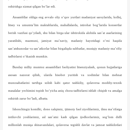
oshirishga xizmat qilgan bo‘lar edi.
Ansambllar oldiga eng avvalo oliy o‘quv yurtlari madaniyat saroylarida, kollej,
litsey va umumta’lim maktablarida, mahallalarda, istirohat bog‘larida konsertlar
berish vazifasi qo‘yiladi, shu bilan birga ular ishtirokida alohida san’at asarlarining
yaratilishi, mazmuni, jamiyat ma’naviy, madaniy hayotidagi o‘rni haqida
san’atshunoslar va san’atkorlar bilan birgaliqda suhbatlar, musiqiy madaniy-ma’rifiy
tadbirlarni o‘tkazish mumkin.
Bunday milliy mumtoz ansambllari faoliyatini litsenziyalash, qonun hujjatlariga
asosan nazorat qilish, ularda hisobot yuritish va xodimlar bilan mehnat
munosabatlarini tartibga solish kabi qator tashkiliy, qolaversa moddiy-texnik
masalalar yechimini topish bo‘yicha aniq chora-tadbirlarni ishlab chiqish va amalga
oshirish zarur bo‘ladi, albatta.
Ishonchingiz komilki, dono xalqimiz, ijtimoiy faol ziyolilarimiz, ilmu ma’rifatga
intiluvchi yoshlarimiz, asl san’atni kasb qilgan ijodkorlarimiz, sog‘lom didli
millionlab musiqa shinavandalari, qolaversa tegishli davlat va jamoat tashkilotlari