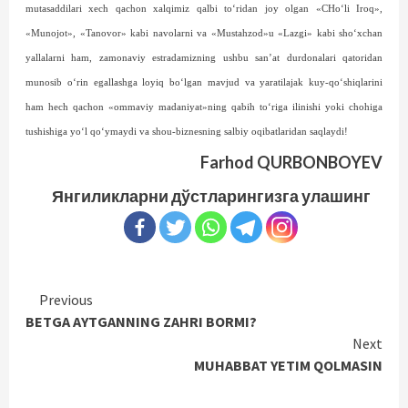
mutasaddilari xech qachon xalqimiz qalbi to‘ridan joy olgan «CHo‘li Iroq»,
«Munojot», «Tanovor» kabi navolarni va «Mustahzod»u «Lazgi» kabi sho‘xchan
yallalarni ham, zamonaviy estradamizning ushbu san’at durdonalari qatoridan
munosib o‘rin egallashga loyiq bo‘lgan mavjud va yaratilajak kuy-qo‘shiqlarini
ham hech qachon «ommaviy madaniyat»ning qabih to‘riga ilinishi yoki chohiga
tushishiga yo‘l qo‘ymaydi va shou-biznesning salbiy oqibatlaridan saqlaydi!
Farhod QURBONBOYEV
Янгиликларни дўстларингизга улашинг
Continue
Previous
BETGA AYTGANNING ZAHRI BORMI?
Reading
Next
MUHABBAT YETIM QOLMASIN