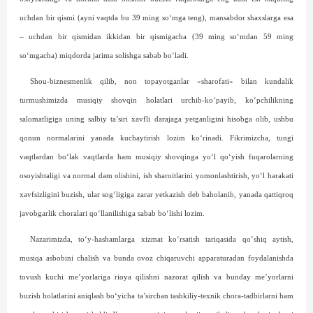
uchdan bir qismi (ayni vaqtda bu 39 ming so‘mga teng), mansabdor shaxslarga esa
– uchdan bir qismidan ikkidan bir qismigacha (39 ming so‘mdan 59 ming
so‘mgacha) miqdorda jarima solishga sabab bo‘ladi.
Shou-biznesmenlik qilib, non topayotganlar «sharofati» bilan kundalik
turmushimizda musiqiy shov­qin holatlari urchib-ko‘payib, ko‘pchilikning
salomatligiga uning salbiy ta’siri xavfli darajaga yetganligini hisobga olib, ushbu
qonun normalarini yanada kuchaytirish lozim ko‘rinadi. Fikrimizcha, tungi
vaqtlardan bo‘lak vaqtlarda ham musiqiy shovqinga yo‘l qo‘yish fuqarolarning
osoyishtaligi va normal dam olishini, ish sharoitlarini yomonlashtirish, yo‘l harakati
xavfsizligini buzish, ular sog‘ligiga zarar yetkazish deb baholanib, yanada qattiqroq
javobgarlik choralari qo‘llanilishiga sabab bo‘lishi lozim.
Nazarimizda, to‘y-hashamlarga xizmat ko‘rsatish tariqasida qo‘shiq aytish,
musiqa asbobini chalish va bunda ovoz chiqaruvchi apparaturadan foydalanishda
tovush kuchi me’yorlariga rioya qilishni nazorat qilish va bunday me’yorlarni
buzish holatlarini aniqlash bo‘yicha ta’sirchan tashkiliy-texnik chora-tadbirlarni ham