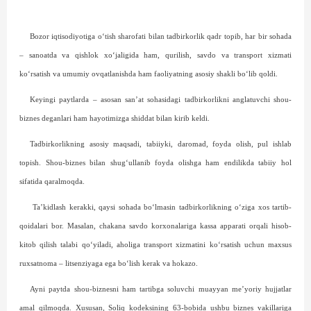
Bozor iqtisodiyotiga o‘tish sharofati bilan tadbirkorlik qadr topib, har bir sohada
– sanoatda va qishlok xo‘jaligida ham, qurilish, savdo va transport xizmati
ko‘rsatish va umumiy ovqatlanishda ham faoliyatning asosiy shakli bo‘lib qoldi.
Keyingi paytlarda – asosan san’at sohasidagi tadbirkorlikni anglatuvchi shou-
biznes deganlari ham hayotimizga shiddat bilan kirib keldi.
Tadbirkorlikning asosiy maqsadi, tabiiyki, daromad, foyda olish, pul ishlab
topish. Shou-biznes bilan shug‘ullanib foyda olishga ham endilikda tabiiy hol
sifatida qaralmoqda.
Ta’kidlash kerakki, qaysi sohada bo‘lmasin tadbirkorlikning o‘ziga xos tartib-
qoidalari bor. Masalan, chakana savdo korxonalariga kassa apparati orqali hisob-
kitob qilish talabi qo‘yiladi, aholiga transport xizmatini ko‘rsatish uchun maxsus
ruxsatnoma – litsenziyaga ega bo‘lish kerak va hokazo.
Ayni paytda shou-biznesni ham tartibga soluvchi muayyan me’yoriy hujjatlar
amal qilmoqda. Xususan, Soliq kodeksining 63-bobida ushbu biznes vakillariga