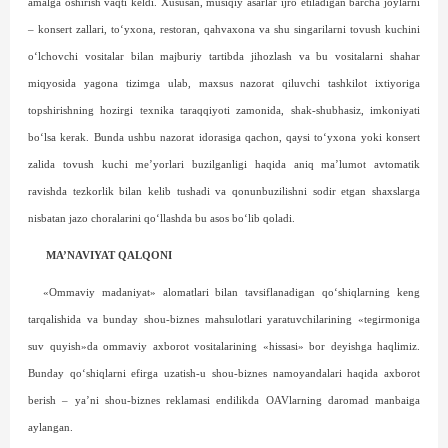
amalga oshirish vaqti keldi. Xususan, musiqiy asarlar ijro etiladigan barcha joylarni
– konsert zallari, to‘yxona, restoran, qahvaxona va shu singarilarni tovush kuchini
o‘lchovchi vositalar bilan majburiy tartibda jihozlash va bu vositalarni shahar
miqyosida yagona tizimga ulab, maxsus nazorat qiluvchi tashkilot ixtiyoriga
topshirishning hozirgi texnika taraqqiyoti zamonida, shak-shubhasiz, imkoniyati
bo‘lsa kerak. Bunda ushbu nazorat idorasiga qachon, qaysi to‘yxona yoki konsert
zalida tovush kuchi me’yorlari buzilganligi haqida aniq ma’lumot avtomatik
ravishda tezkorlik bilan kelib tushadi va qonunbuzilishni sodir etgan shaxslarga
nisbatan jazo choralarini qo‘llashda bu asos bo‘lib qoladi.
MA’NAVIYAT QALQONI
«Ommaviy madaniyat» alomatlari bilan tavsiflanadigan qo‘shiqlarning keng
tarqalishida va bunday shou-biznes mahsulotlari yaratuvchilarining «tegirmoniga
suv quyish»da ommaviy axborot vositalarining «hissasi» bor deyishga haqlimiz.
Bunday qo‘shiqlarni efirga uzatish-u shou-biznes namoyandalari haqida axborot
berish – ya’ni shou-biznes reklamasi endilikda OAVlarning daromad manbai­ga
aylangan.