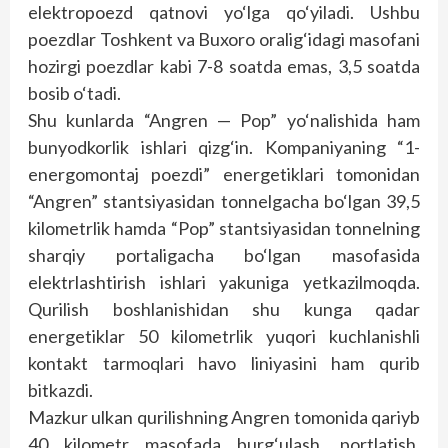
elektropoezd qatnovi yo‘lga qo‘yiladi. Ushbu
poezdlar Toshkent va Buxoro oralig‘idagi masofani
hozirgi poezdlar kabi 7-8 soatda emas, 3,5 soatda
bosib o‘tadi.
Shu kunlarda “Angren — Pop” yo‘nalishida ham
bunyodkorlik ishlari qizg‘in. Kompaniyaning “1-
energomontaj poezdi” energetiklari tomonidan
“Angren” stantsiyasidan tonnelgacha bo‘lgan 39,5
kilometrlik hamda “Pop” stantsiyasidan tonnelning
sharqiy portaligacha bo‘lgan masofasida
elektrlashtirish ishlari yakuniga yetkazilmoqda.
Qurilish boshlanishidan shu kunga qadar
energetiklar 50 kilometrlik yuqori kuchlanishli
kontakt tarmoqlari havo liniyasini ham qurib
bitkazdi.
Mazkur ulkan qurilishning Angren tomonida qariyb
40 kilometr masofada burg‘ulash, portlatish,