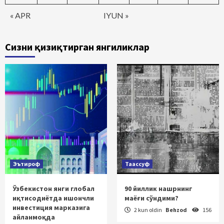
« APR
IYUN »
Сизни қизиқтирган янгиликлар
Эътироф
Таассуф
Ўзбекистон янги глобал
90 йиллик нашрнинг
иқтисодиётда ишончли
маёғи сўндими?
инвестиция марказига
2 kun oldin
Behzod
156
айланмоқда