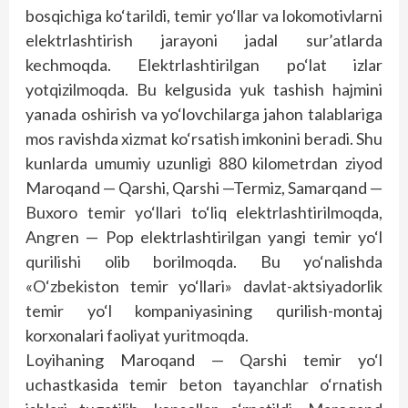
bosqichiga ko‘tarildi, temir yo‘llar va lokomotivlarni
elektrlashtirish jarayoni jadal sur’atlarda
kechmoqda. Elektrlashtirilgan po‘lat izlar
yotqizilmoqda. Bu kelgusida yuk tashish hajmini
yanada oshirish va yo‘lovchilarga jahon talablariga
mos ravishda xizmat ko‘rsatish imkonini beradi. Shu
kunlarda umumiy uzunligi 880 kilometrdan ziyod
Maroqand — Qarshi, Qarshi —Termiz, Samarqand —
Buxoro temir yo‘llari to‘liq elektrlashtirilmoqda,
Angren — Pop elektrlashtirilgan yangi temir yo‘l
qurilishi olib borilmoqda. Bu yo‘nalishda
«O‘zbekiston temir yo‘llari» davlat-aktsiyadorlik
temir yo‘l kompaniyasining qurilish-montaj
korxonalari faoliyat yuritmoqda.
Loyihaning Maroqand — Qarshi temir yo‘l
uchastkasida temir beton tayanchlar o‘rnatish