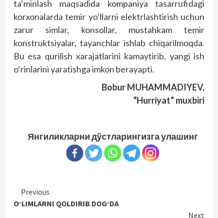
ta’minlash maqsadida kompaniya tasarrufidagi
korxonalarda temir yo‘llarni elektrlashtirish uchun
zarur simlar, konsollar, mustahkam temir
konstruktsiyalar, tayanchlar ishlab chiqarilmoqda.
Bu esa qurilish xarajatlarini kamaytirib, yangi ish
o‘rinlarini yaratishga imkon berayapti.
Bobur MUHAMMADIYEV,
“Hurriyat” muxbiri
Янгиликларни дўстларингизга улашинг
Continue
Previous
O‘LIMLARNI QOLDIRIB DOG‘DA
Reading
Next