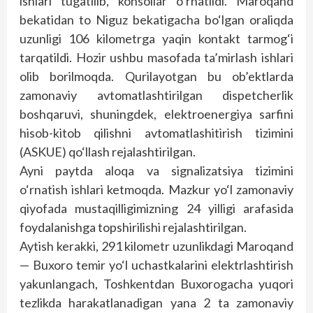
ishlari tugatilib, konsollar o‘rnatildi. Maroqand
bekatidan to Niguz bekatigacha bo‘lgan oraliqda
uzunligi 106 kilometrga yaqin kontakt tarmog‘i
tarqatildi. Hozir ushbu masofada ta’mirlash ishlari
olib borilmoqda. Qurilayotgan bu ob’ektlarda
zamonaviy avtomatlashtirilgan dispetcherlik
boshqaruvi, shuningdek, elektroenergiya sarfini
hisob-kitob qilishni avtomatlashitirish tizimini
(ASKUE) qo‘llash rejalashtirilgan.
Ayni paytda aloqa va signalizatsiya tizimini
o‘rnatish ishlari ketmoqda. Mazkur yo‘l zamonaviy
qiyofada mustaqilligimizning 24 yilligi arafasida
foydalanishga topshirilishi rejalashtirilgan.
Aytish kerakki, 291 kilometr uzunlikdagi Maroqand
— Buxoro temir yo‘l uchastkalarini elektrlashtirish
yakunlangach, Toshkentdan Buxorogacha yuqori
tezlikda harakatlanadigan yana 2 ta zamonaviy