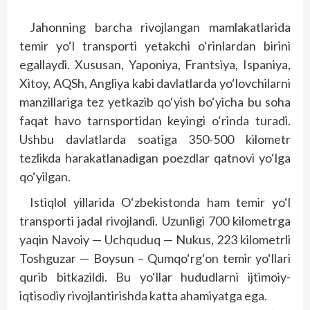
Jahonning barcha rivojlangan mamlakatlarida
temir yo‘l transporti yetakchi o‘rinlardan birini
egallaydi. Xususan, Yaponiya, Frantsiya, Ispaniya,
Xitoy, AQSh, Angliya kabi davlatlarda yo‘lovchilarni
manzillariga tez yetkazib qo‘yish bo‘yicha bu soha
faqat havo tarnsportidan keyingi o‘rinda turadi.
Ushbu davlatlarda soatiga 350-500 kilometr
tezlikda harakatlanadigan poezdlar qatnovi yo‘lga
qo‘yilgan.
Istiqlol yillarida O‘zbekistonda ham temir yo‘l
transporti jadal rivojlandi. Uzunligi 700 kilometrga
yaqin Navoiy — Uchquduq — Nukus, 223 kilometrli
Toshguzar — Boysun – Qumqo‘rg‘on temir yo‘llari
qurib bitkazildi. Bu yo‘llar hududlarni ijtimoiy-
iqtisodiy rivojlantirishda katta ahamiyatga ega.