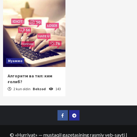
Муаммо
Алгоритм ва тил: ким
ғолиб?
2 kun oldin
Behzod
143
Facebook
Telegram
©
«Hurriyat»
— mustaqil gazetasining rasmiy veb-sayti
|