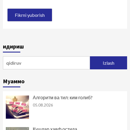
Қидириш
Qidirshish:
Муаммо
Алгоритм ва тил: ким ғолиб?
05.08.2026
Қушлар хавф остида