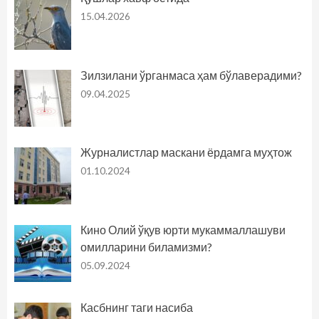
15.04.2026
Зилзилани ўрганмаса ҳам бўлаверадими?
09.04.2025
Журналистлар маскани ёрдамга муҳтож
01.10.2024
Кино Олий ўқув юрти мукаммаллашуви
омилларини биламизми?
05.09.2024
Касбнинг таги насиба