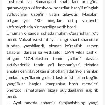
Toshkent va Samarqand shaharlari oralig‘ida
qatnayotgan «Afrosiyob» poezdlari har yili minglab
yo‘lovchilar uzog‘ini yaqin qilayotir. Masalan,
o‘tgan yili 180 mingdan ortiq yo‘lovchi
«Afrosiyob»da o‘z manziliga yetib bordi.
Umuman olganda, sohada muhim o‘zgarishlar ro‘y
berdi. Vokzal va stantsiyalardagi shart-sharoitlar
tubdan yaxshilandi, xizmat ko‘rsatish zamon
talablari darajasiga yetkazildi. 1994 yilda tashkil
etilgan “O‘zbekiston temir yo‘llari” davlat-
aktsiyadorlik temir yo‘l kompaniyasi tizimida
amalga oshirilayotgan islohotlar, jadal rivojlanishlar,
jumladan, yo‘llarning elektrlashtirilishi bilan bog‘liq
yangiliklar haqida kompaniya bosh menejeri
Sherzod Ismatullaev bizga quyidagilarni gapirib
berdi.
— Ayni paytda sohamiz rivojlanishning yangi