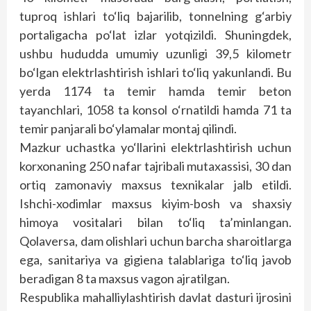
tuproq ishlari to‘liq bajarilib, tonnelning g‘arbiy
portaligacha po‘lat izlar yotqizildi. Shuningdek,
ushbu hududda umumiy uzunligi 39,5 kilometr
bo‘lgan elektrlashtirish ishlari to‘liq yakunlandi. Bu
yerda 1174 ta temir hamda temir beton
tayanchlari, 1058 ta konsol o‘rnatildi hamda 71 ta
temir panjarali bo‘ylamalar montaj qilindi.
Mazkur uchastka yo‘llarini elektrlashtirish uchun
korxonaning 250 nafar tajribali mutaxassisi, 30 dan
ortiq zamonaviy maxsus texnikalar jalb etildi.
Ishchi-xodimlar maxsus kiyim-bosh va shaxsiy
himoya vositalari bilan to‘liq ta’minlangan.
Qolaversa, dam olishlari uchun barcha sharoitlarga
ega, sanitariya va gigiena talablariga to‘liq javob
beradigan 8 ta maxsus vagon ajratilgan.
Respublika mahalliylashtirish davlat dasturi ijrosini