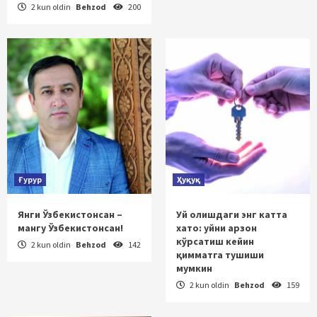
2 kun oldin
Behzod
200
Ғурур
Ҳуқуқ
Янги Ўзбекистонсан –
Уй олишдаги энг катта
мангу Ўзбекистонсан!
хато: уйни арзон
кўрсатиш кейин
2 kun oldin
Behzod
142
қимматга тушиши
мумкин
2 kun oldin
Behzod
159