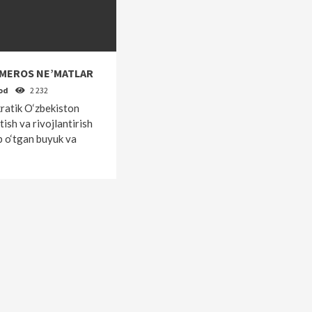
MEROS NE’MATLAR
od
2 232
ratik O‘zbekiston
tish va rivojlantirish
b o‘tgan buyuk va