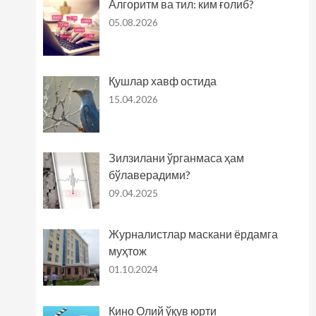
Алгоритм ва тил: ким ғолиб?
05.08.2026
Қушлар хавф остида
15.04.2026
Зилзилани ўрганмаса ҳам
бўлаверадими?
09.04.2025
Журналистлар маскани ёрдамга
муҳтож
01.10.2024
Кино Олий ўқув юрти