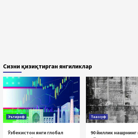
Сизни қизиқтирган янгиликлар
Эътироф
Таассуф
Ўзбекистон янги глобал
90 йиллик нашрнинг