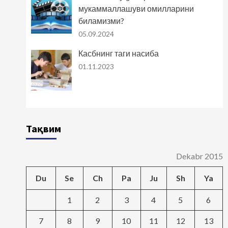
мукаммаллашуви омилларини
биламизми?
05.09.2024
Касбнинг таги насиба
01.11.2023
Тақвим
Dekabr 2015
Du
Se
Ch
Pa
Ju
Sh
Ya
1
2
3
4
5
6
7
8
9
10
11
12
13