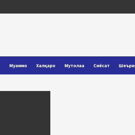
Т
Муаммо
Халқаро
Мутолаа
Сиёсат
Шеъри