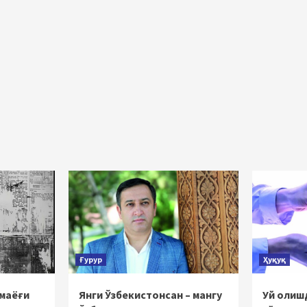
Ғурур
Ҳуқуқ
 маёғи
Янги Ўзбекистонсан – мангу
Уй олишд