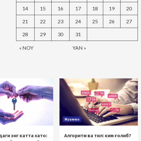
14
15
16
17
18
19
20
21
22
23
24
25
26
27
28
29
30
31
« NOY
YAN »
Муаммо
аги энг катта хато:
Алгоритм ва тил: ким ғолиб?