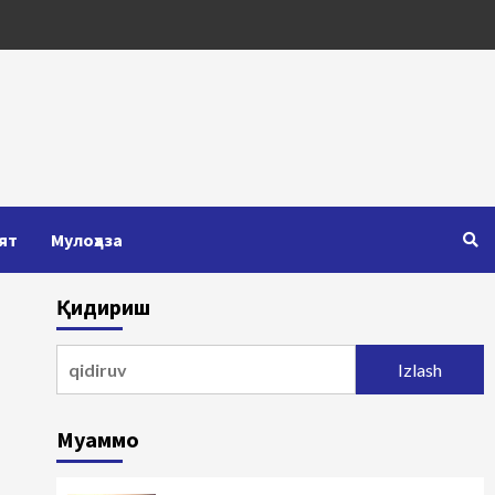
ят
Мулоҳаза
Қидириш
Qidirshish:
Муаммо