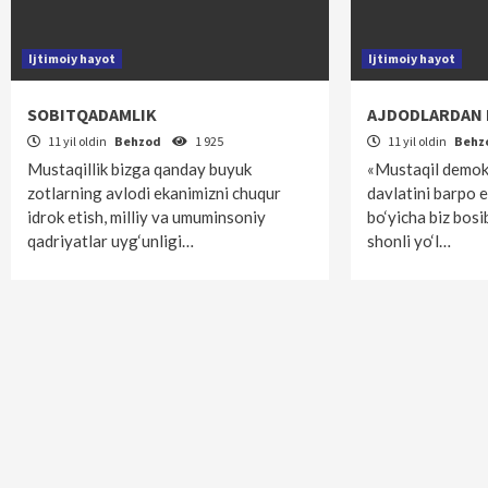
Ijtimoiy hayot
Ijtimoiy hayot
SOBITQADAMLIK
AJDODLARDAN 
11 yil oldin
Behzod
1 925
11 yil oldin
Behz
Mustaqillik bizga qanday buyuk
«Mustaqil demok
zotlarning avlodi ekanimizni chuqur
davlatini barpo e
idrok etish, milliy va umuminsoniy
bo‘yicha biz bosi
qadriyatlar uyg‘unligi…
shonli yo‘l…