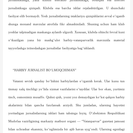
jurnalistikasiga, yana kimdir teleradio jurnalistikaga, boshqasi esa internet
jurnalistikaga qiziqadi. Klubda esa barcha ishlar rejalashtirilgan. U shunchaki
faoliyat olib bormaydi. Yosh jurnalistlarning istaklariyu qiziqishlarini avval o‘rganib
shunga monand mavzular atrofida fikr almashiniladi. Shuning uchun ham klub
yoshlar talpinadigan maskanga aylanib ulgurdi. Xususan, klubda oltinchi fevral kuni
o‘tkazilgan yana bir mashg‘ulot harbiy-vatanparvarlik mavzuida material
tayyorlashga ixtisoslashgan jurnalistlar faoliyatiga bag‘ishlandi.
“HARBIY JURNALIST BO‘LMOQCHIMAN”
Vatanni sevish qanday bo‘lishini harbiylardan o‘rganish kerak. Ular kunu tun
tinmay xalq tinchligi yo‘lida xizmat vazifalarini o‘taydilar. Ular bor ekan, yurtimiz
tinch, osmonimiz musaffo. Qishni qish, yozni yoz demaydigan ko‘ksi qalqon harbiy
akalarimiz bilan qancha faxrlansak arziydi. Shu jumladan, ularning hayotini
yoritadigan jurnalistlarning ishlari ham tahsinga loyiq. O‘zbekiston Respublikasi
Mudofaa vazirligining markaziy matbuot organi — “Vatanparvar” gazetasi jamoasi
bilan uchrashar ekanmiz, ko‘nglimizda bir ajib havas uyg‘ondi. Ularning egnidagi