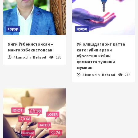
Ғурур
Ҳуқуқ
Янги Ўзбекистонсан –
Уй олишдаги энг катта
мангу Ўзбекистонсан!
хато: уйни арзон
кўрсатиш кейин
4 kun oldin
Behzod
185
қимматга тушиши
мумкин
4 kun oldin
Behzod
216