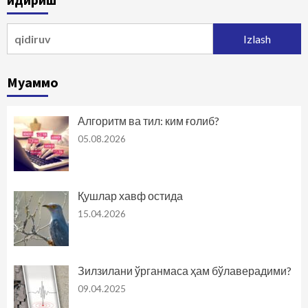
Qidirshish:
Муаммо
Алгоритм ва тил: ким ғолиб?
05.08.2026
Қушлар хавф остида
15.04.2026
Зилзилани ўрганмаса ҳам бўлаверадими?
09.04.2025