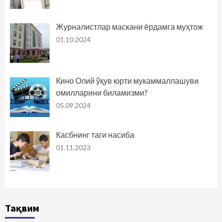
Журналистлар маскани ёрдамга муҳтож
01.10.2024
Кино Олий ўқув юрти мукаммаллашуви
омилларини биламизми?
05.09.2024
Касбнинг таги насиба
01.11.2023
Тақвим