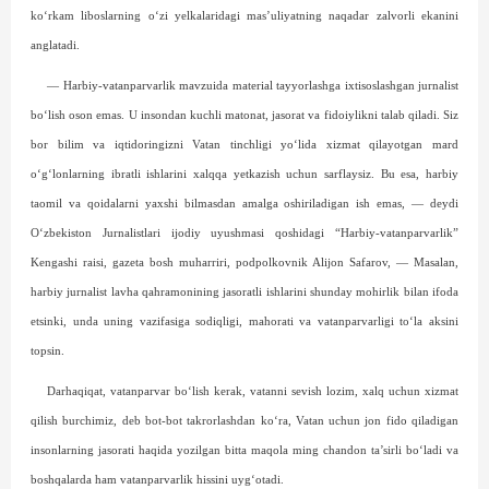
ko‘rkam liboslarning o‘zi yelkalaridagi mas’uliyatning naqadar zalvorli ekanini
anglatadi.
— Harbiy-vatanparvarlik mavzuida material tayyorlashga ixtisoslashgan jurnalist
bo‘lish oson emas. U insondan kuchli matonat, jasorat va fidoiylikni talab qiladi. Siz
bor bilim va iqtidoringizni Vatan tinchligi yo‘lida xizmat qilayotgan mard
o‘g‘lonlarning ibratli ishlarini xalqqa yetkazish uchun sarflaysiz. Bu esa, harbiy
taomil va qoidalarni yaxshi bilmasdan amalga oshiriladigan ish emas, — deydi
O‘zbekiston Jurnalistlari ijodiy uyushmasi qoshidagi “Harbiy-vatanparvarlik”
Kengashi raisi, gazeta bosh muharriri, podpolkovnik Alijon Safarov, — Masalan,
harbiy jurnalist lavha qahramonining jasoratli ishlarini shunday mohirlik bilan ifoda
etsinki, unda uning vazifasiga sodiqligi, mahorati va vatanparvarligi to‘la aksini
topsin.
Darhaqiqat, vatanparvar bo‘lish kerak, vatanni sevish lozim, xalq uchun xizmat
qilish burchimiz, deb bot-bot takrorlashdan ko‘ra, Vatan uchun jon fido qiladigan
insonlarning jasorati haqida yozilgan bitta maqola ming chandon ta’sirli bo‘ladi va
boshqalarda ham vatanparvarlik hissini uyg‘otadi.