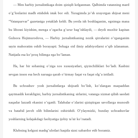
— Men harbiy jurnalistikaga doim qiziqib kelganman. Qalbimda vatanning mard
o‘g‘lonlarini madh etishdek istak bor edi. Yuragimda jo‘sh urayotgan shijoat meni
“Vatanparvar” gazetasiga yetaklab keldi. Bu yerda ish boshlaganim, egnimga mana
bu libosni kiyishim, menga o‘zgacha g‘urur bag‘ishlaydi, — deydi muxbir kapitan
Gulnora Hojimurodova, — Harbiy jurnalistikaning nozik qirralarini o‘rganganim
sayin mahoratim oshib borayapti. Sohaga oid ilmiy adabiyotlarni o‘qib izlanaman.
Natijada esa ko‘proq bilimga ega bo‘laman.
Ha, har bir sohaning o‘ziga xos xususiyatlari, qiyinchiliklari bo‘ladi. Kasbini
sevgan inson esa hech narsaga qarab o‘tirmay faqat va faqat olg‘a intiladi.
Bu uchrashuv yosh jurnalistlarga shijoatli bo‘lish, ko‘zlangan maqsaddan
qaytmaslik kerakligini, harbiy jurnalistikaning sirlarini, vatanga xizmat qilish saodati
naqadar lazzatli ekanini o‘rgatdi. Talabalar o‘zlarini qiziqtirgan savollarga munosib
va batafsil javob olib bilimlarini oshirishdi. O‘ylaymizki, bunday uchrashuvlar
yoshlarning kelajakdagi faoliyatiga ijobiy ta’sir ko‘rsatadi.
Klubning kelgusi mashg‘ulotlari haqida sizni xabardor etib boramiz.