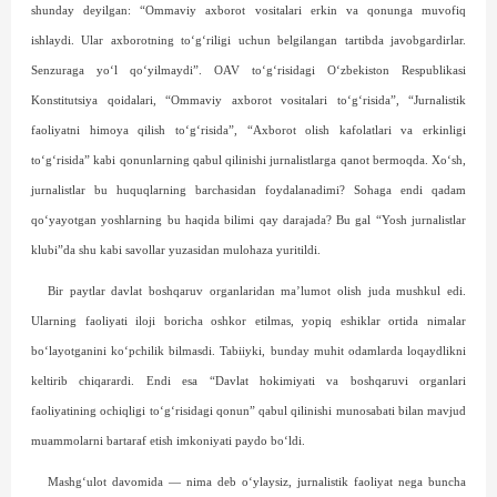
shunday deyilgan: “Ommaviy axborot vositalari erkin va qonunga muvofiq
ishlaydi. Ular axborotning to‘g‘riligi uchun belgilangan tartibda javobgardirlar.
Senzuraga yo‘l qo‘yilmaydi”. OAV to‘g‘risidagi O‘zbekiston Respublikasi
Konstitutsiya qoidalari, “Ommaviy axborot vositalari to‘g‘risida”, “Jurnalistik
faoliyatni himoya qilish to‘g‘risida”, “Axborot olish kafolatlari va erkinligi
to‘g‘risida” kabi qonunlarning qabul qilinishi jurnalistlarga qanot bermoqda. Xo‘sh,
jurnalistlar bu huquqlarning barchasidan foydalanadimi? Sohaga endi qadam
qo‘yayotgan yoshlarning bu haqida bilimi qay darajada? Bu gal “Yosh jurnalistlar
klubi”da shu kabi savollar yuzasidan mulohaza yuritildi.
Bir paytlar davlat boshqaruv organlaridan ma’lumot olish juda mushkul edi.
Ularning faoliyati iloji boricha oshkor etilmas, yopiq eshiklar ortida nimalar
bo‘layotganini ko‘pchilik bilmasdi. Tabiiyki, bunday muhit odamlarda loqaydlikni
keltirib chiqarardi. Endi esa “Davlat hokimiyati va boshqaruvi organlari
faoliyatining ochiqligi to‘g‘risidagi qonun” qabul qilinishi munosabati bilan mavjud
muammolarni bartaraf etish imkoniyati paydo bo‘ldi.
Mashg‘ulot davomida — nima deb o‘ylaysiz, jurnalistik faoliyat nega buncha