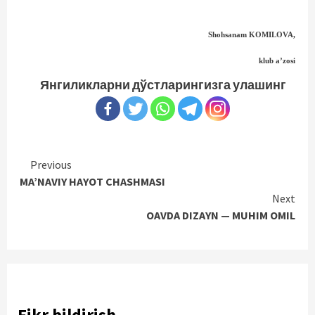
Shohsanam KOMILOVA,
klub a’zosi
Янгиликларни дўстларингизга улашинг
Continue
Previous
MA’NAVIY HAYOT CHASHMASI
Reading
Next
OAVDA DIZAYN — MUHIM OMIL
Fikr bildirish