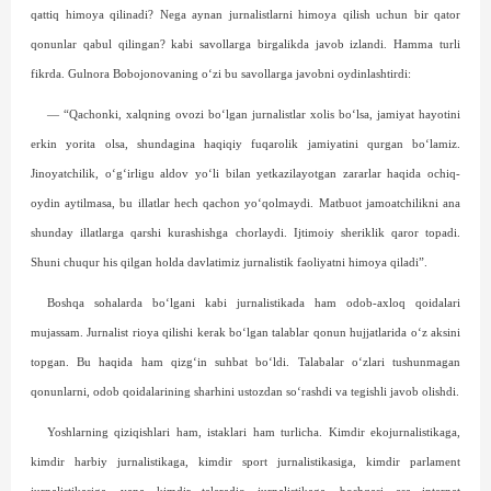
qattiq himoya qilinadi? Nega aynan jurnalistlarni himoya qilish uchun bir qator
qonunlar qabul qilingan? kabi savollarga birgalikda javob izlandi. Hamma turli
fikrda. Gulnora Bobojonovaning o‘zi bu savollarga javobni oydinlashtirdi:
— “Qachonki, xalqning ovozi bo‘lgan jurnalistlar xolis bo‘lsa, jamiyat hayotini
erkin yorita olsa, shundagina haqiqiy fuqarolik jamiyatini qurgan bo‘lamiz.
Jinoyatchilik, o‘g‘irligu aldov yo‘li bilan yetkazilayotgan zararlar haqida ochiq-
oydin aytilmasa, bu illatlar hech qachon yo‘qolmaydi. Matbuot jamoatchilikni ana
shunday illatlarga qarshi kurashishga chorlaydi. Ijtimoiy sheriklik qaror topadi.
Shuni chuqur his qilgan holda davlatimiz jurnalistik faoliyatni himoya qiladi”.
Boshqa sohalarda bo‘lgani kabi jurnalistikada ham odob-axloq qoidalari
mujassam. Jurnalist rioya qilishi kerak bo‘lgan talablar qonun hujjatlarida o‘z aksini
topgan. Bu haqida ham qizg‘in suhbat bo‘ldi. Talabalar o‘zlari tushunmagan
qonunlarni, odob qoidalarining sharhini ustozdan so‘rashdi va tegishli javob olishdi.
Yoshlarning qiziqishlari ham, istaklari ham turlicha. Kimdir ekojurnalistikaga,
kimdir harbiy jurnalistikaga, kimdir sport jurnalistikasiga, kimdir parlament