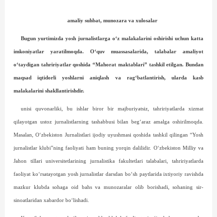
amaliy suhbat, munozara va xulosalar
Bugun yurtimizda yosh jurnalistlarga o‘z malakalarini oshirishi uchun katta
imkoniyatlar yaratilmoqda. O‘quv muassasalarida, talabalar amaliyot
o‘taydigan tahririyatlar qoshida “Mahorat maktablari” tashkil etilgan. Bundan
maqsad iqtidorli yoshlarni aniqlash va rag‘batlantirish, ularda kasb
malakalarini shakllantirishdir.
unisi quvonarliki, bu ishlar biror bir majburiyatsiz, tahririyatlarda xizmat
qilayotgan ustoz jurnalistlarning tashabbusi bilan beg‘araz amalga oshirilmoqda.
Masalan, O‘zbekiston Jurnalistlari ijodiy uyushmasi qoshida tashkil qilingan “Yosh
jurnalistlar klubi”ning faoliyati ham buning yorqin dalilidir. O‘zbekiston Milliy va
Jahon tillari universitetlarining jurnalistika fakultetlari talabalari, tahririyatlarda
faoliyat ko‘rsatayotgan yosh jurnalistlar darsdan bo‘sh paytlarida ixtiyoriy ravishda
mazkur klubda sohaga oid bahs va munozaralar olib borishadi, sohaning sir-
sinoatlaridan xabardor bo‘lishadi.