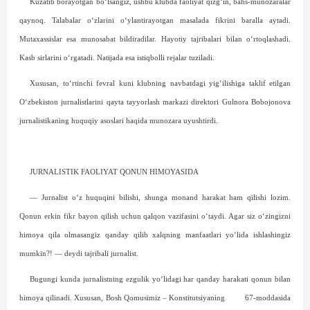
Kuzatib borayotgan bo‘lsangiz, ushbu klubda faoliyat qizg‘in, bahs-munozaralar
qaynoq. Talabalar o‘zlarini o‘ylantirayotgan masalada fikrini baralla aytadi.
Mutaxassislar esa munosabat bildiradilar. Hayotiy tajribalari bilan o‘rtoqlashadi.
Kasb sirlarini o‘rgatadi. Natijada esa istiqbolli rejalar tuziladi.
Xususan, to‘rtinchi fevral kuni klubning navbatdagi yig‘ilishiga taklif etilgan
O‘zbekiston jurnalistlarini qayta tayyorlash markazi direktori Gulnora Bobojonova
jurnalistikaning huquqiy asoslari haqida munozara uyushtirdi.
JURNALISTIK FAOLIYAT QONUN HIMOYASIDA
— Jurnalist o‘z huquqini bilishi, shunga monand harakat ham qilishi lozim.
Qonun erkin fikr bayon qilish uchun qalqon vazifasini o‘taydi. Agar siz o‘zingizni
himoya qila olmasangiz qanday qilib xalqning manfaatlari yo‘lida ishlashingiz
mumkin?! — deydi tajribali jurnalist.
Bugungi kunda jurnalistning ezgulik yo‘lidagi har qanday harakati qonun bilan
himoya qilinadi. Xususan, Bosh Qomusimiz – Konstitutsiyaning
67-moddasida