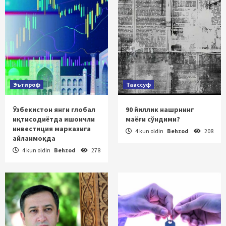
Эътироф
Таассуф
Ўзбекистон янги глобал
90 йиллик нашрнинг
иқтисодиётда ишончли
маёғи сўндими?
инвестиция марказига
4 kun oldin
Behzod
208
айланмоқда
4 kun oldin
Behzod
278