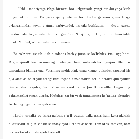
— Ushbu tahririyatga ishga birinchi bor kelganimda yangi bir dunyoga kirib
qolgandek bo‘ldim. Bu yerda qat’iy intizom bor. Ushbu gazetaning muxbiriga
aylanganimdan keyin o‘zimni harbiylardek his qila boshladim, — deydi gazeta
muxbiri sifatida yaqinda ish boshlagan Aziz Norqulov, — Ha, ishimiz shuni talab
qiladi. Muhimi, o‘z ishimdan mamnunman.
Bu so‘zlarni eshitib klub a’zolarida harbiy jurnalist bo‘lishdek istak uyg‘ondi.
Bugun qurolli kuchlarimizning madaniyati ham, mahorati ham yuqori. Ular har
tomonlama bilimga ega. Vatanning mohiyatini, unga xizmat qilishdek saodatni his
qila oladilar. Ba’zi yurtlardagi kabi faqat o‘z manfaatlari uchun harakat qilmaydilar.
Shu el, shu xalqning tinchligi uchun kerak bo‘lsa jon fido etadilar. Bugunning
qahramonlari aynan ulardir. Klubdagi har bir yosh jurnalistning ko‘nglida
shunday
fikrlar tug‘ilgan bo‘lsa ajab emas.
Harbiy jurnalist bo‘lishga nafaqat o‘g‘il bolalar, balki qizlar ham katta qiziqish
bildirishadi. Bugun sohada shunday ayol jurnalistlar borki, ham oilasi farovon, ham
o‘z vazifasini a’lo darajada bajaradi.