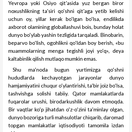
Yevropa yoki Osiyo qit’asida yuz bergan biror
noxushlikning ta’siri qo‘shni qit’aga yetib kelishi
uchun oy, yillar kerak bo‘lgan bo‘lsa, endilikda
axborot olamining globallashuvi bois, bunday holat
dunyo bo‘ylab yashin tezligida tarqaladi. Binobarin,
beparvo bo‘lish, ogohlikni qo‘ldan boy berish, «bu
muammolarning menga tegishli joyi yo‘q», deya
kaltabinlik qilish mutlaqo mumkin emas.
Shu ma’noda bugun yurtimizga qo‘shni
hududlarda kechayotgan jarayonlar dunyo
hamjamiyatini chuqur o‘ylantirishi, ta’bir joiz bo‘lsa,
tashvishga solishi tabiiy. Qator mamlakatlarda
fuqarolar urushi, birodarkushlik davom etmoqda.
Bir vaqtlar ko‘p jihatdan o‘z-o‘zini ta’minlay olgan,
dunyo bozoriga turli mahsulotlar chiqarib, daromad
topgan mamlakatlar iqtisodiyoti tamomila izdan