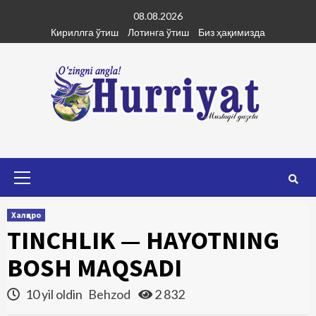
Skip
08.08.2026
to
Кириллга ўтиш
Лотинга ўтиш
Биз ҳақимизда
content
Primary
Menu
Халқаро
TINCHLIK — HAYOTNING
BOSH MAQSADI
10 yil oldin
Behzod
2 832