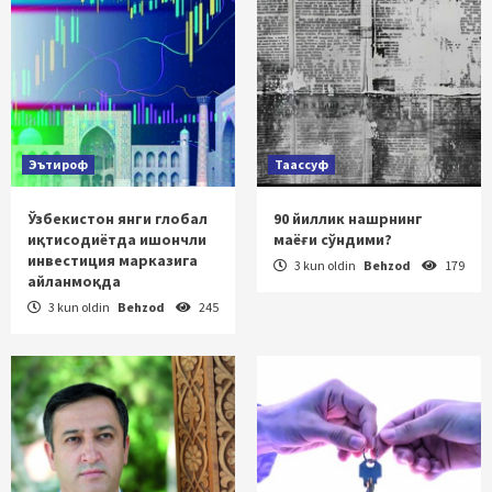
Эътироф
Таассуф
Ўзбекистон янги глобал
90 йиллик нашрнинг
иқтисодиётда ишончли
маёғи сўндими?
инвестиция марказига
3 kun oldin
Behzod
179
айланмоқда
3 kun oldin
Behzod
245