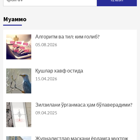
Муаммо
Алгоритм ва тил: ким ғолиб?
05.08.2026
Қушлар хавф остида
15.04.2026
Зилзилани ўрганмаса ҳам бўлаверадими?
09.04.2025
Журналистлар маскани ёрдамга муҳтож