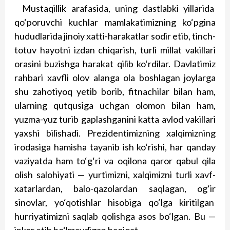
Mustaqillik arafasida, uning dastlabki yillarida
qo‘poruvchi kuchlar mamlakatimizning ko‘pgina
hududlarida jinoiy xatti-harakatlar sodir etib, tinch-
totuv hayotni izdan chiqarish, turli millat vakillari
orasini buzishga harakat qilib ko‘rdilar. Davlatimiz
rahbari xavfli olov alanga ola boshlagan joylarga
shu zahotiyoq yetib borib, fitnachilar bilan ham,
ularning qutqusiga uchgan olomon bilan ham,
yuzma-yuz turib gaplashganini katta avlod vakillari
yaxshi bilishadi. Prezidentimizning xalqimizning
irodasiga hamisha tayanib ish ko‘rishi, har qanday
vaziyatda ham to‘g‘ri va oqilona qaror qabul qila
olish salohiyati — yurtimizni, xalqimizni turli xavf-
xatarlardan, balo-qazolardan saqlagan, og‘ir
sinovlar, yo‘qotishlar hisobiga qo‘lga kiritilgan
hurriyatimizni saqlab qolishga asos bo‘lgan. Bu —