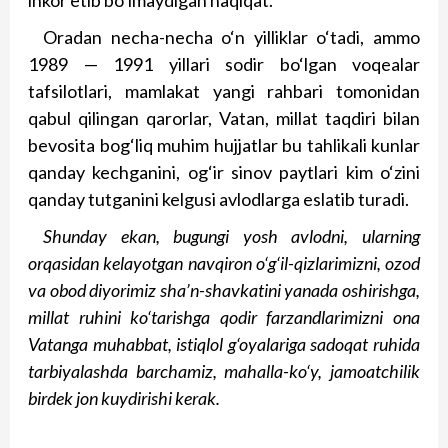
inkor etib bo‘lmaydigan haqiqat.
Oradan necha-necha o‘n yilliklar o‘tadi, ammo
1989 — 1991 yillari sodir bo‘lgan voqealar
tafsilotlari, mamlakat yangi rahbari tomonidan
qabul qilingan qarorlar, Vatan, millat taqdiri bilan
bevosita bog‘liq muhim hujjatlar bu tahlikali kunlar
qanday kechganini, og‘ir sinov paytlari kim o‘zini
qanday tutganini kelgusi avlodlarga eslatib turadi.
Shunday ekan, bugungi yosh avlodni, ularning
orqasidan kelayotgan navqiron o‘g‘il-qizlarimizni, ozod
va obod diyorimiz sha’n-shavkatini yanada oshirishga,
millat ruhini ko‘tarishga qodir farzandlarimizni ona
Vatanga muhabbat, istiqlol g‘oyalariga sadoqat ruhida
tarbiyalashda barchamiz, mahalla-ko‘y, jamoatchilik
birdek jon kuydirishi kerak.