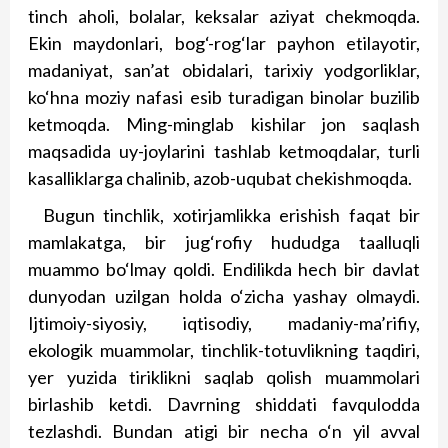
tinch aholi, bolalar, keksalar aziyat chekmoqda.
Ekin maydonlari, bog‘-rog‘lar payhon etilayotir,
madaniyat, san’at obidalari, tarixiy yodgorliklar,
ko‘hna moziy nafasi esib turadigan binolar buzilib
ketmoqda. Ming-ming­lab kishilar jon saqlash
maqsadida uy-joylarini tashlab ketmoqdalar, turli
kasalliklarga chalinib, azob-uqubat chekishmoqda.
Bugun tinchlik, xotirjamlikka erishish faqat bir
mamlakatga, bir jug‘rofiy hududga taalluqli
muammo bo‘lmay qoldi. Endilikda hech bir davlat
dunyodan uzilgan holda o‘zicha yashay olmaydi.
Ijtimoiy-siyosiy, iqtisodiy, madaniy-ma’rifiy,
ekologik muammolar, tinchlik-totuvlikning taqdiri,
yer yuzida tiriklikni saqlab qolish muammolari
birlashib ketdi. Davrning shiddati favqulodda
tezlashdi. Bundan atigi bir necha o‘n yil avval