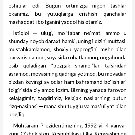
eshitilar edi. Bugun ortimizga nigoh tashlar
ekanmiz, bu yutuqlarga erishish qanchalar
mashaqqatli bo‘lganini yaqqol his etamiz.
Istiqlol — ulug‘, mo‘’tabar ne’mat, ammo u
shunday noyob daraxt hamki, uning ildizini muttasil
mustahkamlamoq, shoxiyu yaprog‘ini mehr bilan
parvarishlamoq, soyasida rohatlanmoq, nogahonda
esib qoladigan “bezgak shamol”lar ta’siridan
asramoq, mevasining qadriga yetmoq, bu mevadan
bizdan ke­yingi avlodlar ham bahramand bo‘lishlari
to‘g‘risida o‘ylamoq lozim. Bizning yanada farovon
kelajagimiz, taqdirimiz, kelajak nasllarning butun
rizq-nasibasi — mana shu tuyg‘u va mas’uliyat bilan
bog‘liq.
Muhtaram Prezidentimizning 1992 yil 4 yanvar
kuni O‘zbekiston Respublikasi Oliy Kengashining