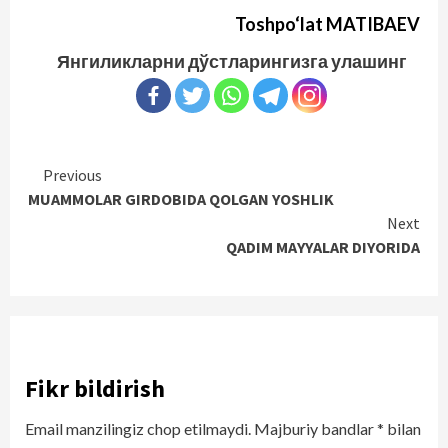
Toshpo‘lat M
ATIBAEV
Янгиликларни дўстларингизга улашинг
Continue
Previous
MUAMMOLAR GIRDOBIDA QOLGAN YOSHLIK
Reading
Next
QADIM MAYYALAR DIYORIDA
Fikr bildirish
Email manzilingiz chop etilmaydi.
Majburiy bandlar
*
bilan