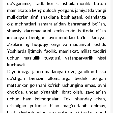
qo‘yganimiz, tadbirkorlik, ishbilarmonlik butun
mamlakatda keng quloch yozgani, jamiyatda yangi
mulkdorlar sinfi shakllana boshlagani, odamlarga
o‘z mehnatlari samaralaridan bahramand bo‘lish,
shaxsiy daromadlarini emin-erkin istifoda qilish
imkoniyati berilgani ayni muddao bo‘ldi. Jamiyat
a’zolarining huquqiy ongi va madaniyati oshdi.
Yoshlarda ijtimoiy faollik, mamlakat, millat taqdiri
uchun mas’ullik tuyg‘usi, vatanparvarlik hissi
kuchaydi.
Diyorimizga jahon madaniyati rivojiga ulkan hissa
qo‘shgan benazir allomalarga beshik bo‘lgan
maftunkor go‘shani ko‘rish uchungina emas, ayni
chog‘da, undan o‘rganish, ibrat olish, zavqlanish
uchun ham kelmoqdalar. Toki shunday ekan,
erishilgan yutuqlar bilan mag‘rurlanib qolmay,
bizdan kelajak avlodlarga qoladigan Ozod va obod