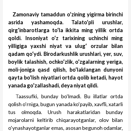
Zamonaviy tamaddun o‘zining yigirma birinchi
asrida yashamoqda. Talato‘pli urushlar,
qirg‘inbarotlarga to‘la ikkita ming yillik ortda
qoldi. Insoniyat o‘z tarixining uchinchi ming
yilligiga yaxshi niyat va ulug‘ orzular bilan
qadam qo‘ydi. Birodarkushlik urushlari, yer, suv,
boylik talashish, ochko‘zlik, o‘zgalarning yeriga,
moli-joniga qasd qilish, bo‘laklangan dunyoni
qayta bo‘lish niyatlari ortda qolib ketadi, hayot
yanada go‘zallashadi, deya niyat qildi.
T
aassufki, bunday bo‘l­ma­di. Bu illatlar ort­da
qolish o‘rniga, bugun yanada ko‘payib, xavfli, xatarli
tus olmoqda. Urush harakatlaridan bunday
mojarolarni keltirib chiqarayotganlar, olov bilan
o‘ynashayotganlar emas, asosan begunoh odamlar,