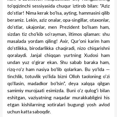
to‘qqizinchi sessiyasida chuqur iztirob bilan: “Aziz
do‘stlar! Nima kerak bo‘lsa, ayting, hammasini qilib
beramiz. Lekin, aziz onalar, opa-singillar, otaxonlar,
do‘stlar, ukajonlar, men Prezident bo‘lsam ham,
sizdan tiz cho‘kib so‘rayman, iltimos qilaman: shu
masalada yordam qiling! Axir, Qur’oni karim ham
do‘stlikka, birodarlikka chaqiradi, nizo chiqarishni
qoralaydi. Janjal chiqqan yurtning Xudosi ham
undan yuz o‘girar ekan. Shu sabab baraka ham,
rizq-ro‘z ham nasiya bo‘lib qolarkan. Bu yo‘lda —
tinchlik, totuvlik yo‘lida bizni Olloh taoloning o‘zi
qo‘llasin, madadkor bo‘lsin”, deya xalqqa qilgan
samimiy murojaati esimizda. Buni o‘z qulog‘i bilan
eshitgan, vaziyatning naqadar murakkabligini his
etgan kishilarning xotiralari bugungi yosh avlod
uchun katta saboqdir.