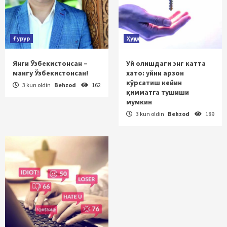
Ғурур
Ҳуқуқ
Янги Ўзбекистонсан –
Уй олишдаги энг катта
мангу Ўзбекистонсан!
хато: уйни арзон
кўрсатиш кейин
3 kun oldin
Behzod
162
қимматга тушиши
мумкин
3 kun oldin
Behzod
189