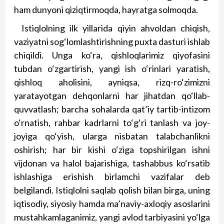
ham dunyoni qiziqtirmoqda, hayratga solmoqda.
Istiqlolning ilk yillarida qiyin ahvoldan chiqish,
vaziyatni sog‘lomlashtirishning puxta dasturi ishlab
chiqildi. Unga ko‘ra, qishloqlarimiz qiyofasini
tubdan o‘zgartirish, yangi ish o‘rinlari yaratish,
qishloq aholisini, ayniqsa, rizq-ro‘zimizni
yaratayotgan deh­qonlarni har jihatdan qo‘llab-
quvvatlash; barcha sohalarda qat’iy tartib-intizom
o‘rnatish, rahbar kadrlarni to‘g‘ri tanlash va joy-
joyiga qo‘yish, ularga nisbatan talabchanlikni
oshirish; har bir kishi o‘ziga topshirilgan ishni
vijdonan va halol bajarishiga, tashabbus ko‘rsatib
ishlashiga erishish birlamchi vazifalar deb
belgilandi. Isti­q­lolni saqlab qolish bilan birga, uning
iqtisodiy, siyosiy hamda ma’naviy-axloqiy asoslarini
mustahkamlaganimiz, yangi avlod tarbiyasini yo‘lga