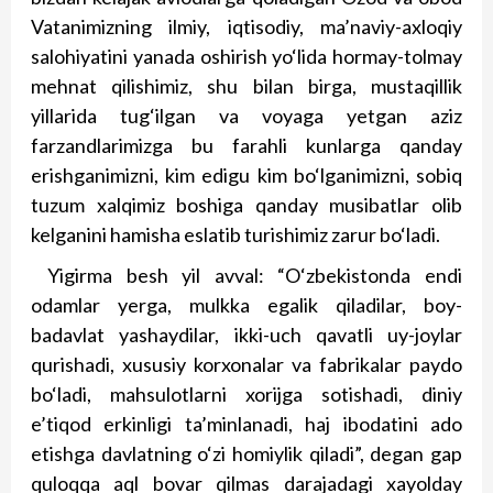
Vatanimizning ilmiy, iqtisodiy, ma’naviy-axloqiy
salohiyatini yanada oshirish yo‘lida hormay-tolmay
mehnat qilishimiz, shu bilan birga, mustaqillik
yillarida tug‘ilgan va voyaga yetgan aziz
farzandlarimizga bu farahli kunlarga qanday
erishganimizni, kim edigu kim bo‘lganimizni, sobiq
tuzum xalqimiz boshiga qanday musibatlar olib
kelganini hamisha eslatib turishimiz zarur bo‘ladi.
Yigirma besh yil avval: “O‘zbekistonda endi
odamlar yerga, mulkka egalik qiladilar, boy-
badavlat yashaydilar, ikki-uch qavatli uy-joylar
qurishadi, xususiy korxonalar va fabrikalar paydo
bo‘ladi, mahsulotlarni xorijga sotishadi, diniy
e’tiqod erkinligi ta’minlanadi, haj ibodatini ado
etishga davlatning o‘zi homiylik qiladi”, degan gap
quloqqa aql bovar qilmas darajadagi xayolday