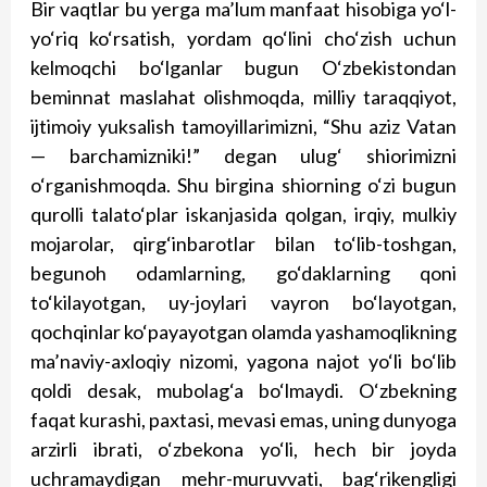
Bir vaqtlar bu yerga ma’lum manfaat hisobiga yo‘l-
yo‘riq ko‘rsatish, yordam qo‘lini cho‘zish uchun
kelmoqchi bo‘lganlar bugun O‘zbekistondan
beminnat maslahat olishmoqda, milliy taraqqiyot,
ijtimoiy yuksalish tamoyillarimizni, “Shu aziz Vatan
— barchamizniki!” degan ulug‘ shiorimizni
o‘rganishmoqda. Shu birgina shiorning o‘zi bugun
qurolli talato‘plar iskanjasida qolgan, irqiy, mulkiy
mojarolar, qirg‘inbarotlar bilan to‘lib-toshgan,
begunoh odamlarning, go‘daklarning qoni
to‘kilayotgan, uy-joylari vayron bo‘layotgan,
qochqinlar ko‘payayotgan olamda yashamoqlikning
ma’naviy-axloqiy nizomi, yagona najot yo‘li bo‘lib
qoldi desak, mubolag‘a bo‘lmaydi. O‘zbekning
faqat kurashi, paxtasi, mevasi emas, uning dunyo­ga
arzirli ibrati, o‘zbekona yo‘li, hech bir joyda
uchramaydigan mehr-muruvvati, bag‘rikengligi