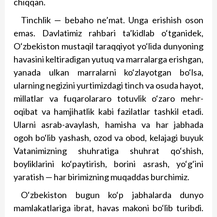
chiqqan.
Tinchlik — bebaho ne’mat. Unga erishish oson
emas. Davlatimiz rahbari ta’kidlab o‘tganidek,
O‘zbekiston mustaqil taraqqiyot yo‘lida dunyoning
havasini keltiradigan yutuq va marralarga erishgan,
yanada ulkan marralarni ko‘zlayotgan bo‘lsa,
ularning negizini yurtimizdagi tinch va osuda hayot,
millatlar va fuqarolararo totuvlik o‘zaro mehr-
oqibat va hamjihatlik kabi fazilatlar tashkil etadi.
Ularni asrab-avaylash, hamisha va har jab­hada
ogoh bo‘lib yashash, ozod va obod, kelajagi buyuk
Vatanimizning shuhratiga shuhrat qo‘shish,
boyliklarini ko‘paytirish, borini asrash, yo‘g‘ini
yaratish — har birimizning muqaddas burchimiz.
O‘zbekiston bugun ko‘p jab­halarda dunyo
mamlakatlariga ibrat, havas makoni bo‘lib turibdi.