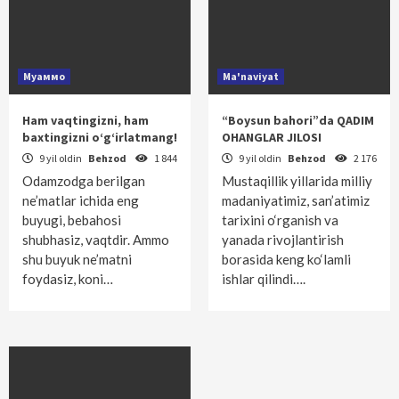
Муаммо
Ma'naviyat
Ham vaqtingizni, ham
“Boysun bahori”da QADIM
baxtingizni o‘g‘irlatmang!
OHANGLAR JILOSI
9 yil oldin
Behzod
1 844
9 yil oldin
Behzod
2 176
Odamzodga berilgan
Mustaqillik yillarida milliy
ne’matlar ichida eng
madaniyatimiz, san’atimiz
buyugi, bebahosi
tarixini o‘rganish va
shubhasiz, vaqtdir. Ammo
yanada rivojlantirish
shu buyuk ne’matni
borasida keng ko‘lamli
foydasiz, koni…
ishlar qilindi….