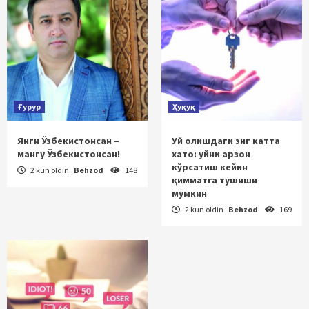
Ғурур
Ҳуқуқ
Янги Ўзбекистонсан –
Уй олишдаги энг катта
мангу Ўзбекистонсан!
хато: уйни арзон
кўрсатиш кейин
2 kun oldin
Behzod
148
қимматга тушиши
мумкин
2 kun oldin
Behzod
169