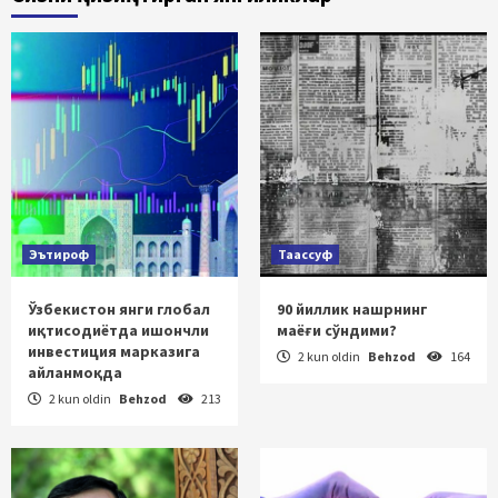
Эътироф
Таассуф
Ўзбекистон янги глобал
90 йиллик нашрнинг
иқтисодиётда ишончли
маёғи сўндими?
инвестиция марказига
2 kun oldin
Behzod
164
айланмоқда
2 kun oldin
Behzod
213