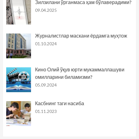
Зилзилани ўрганмаса ҳам бўлаверадими?
09.04.2025
Журналистлар маскани ёрдамга муҳтож
01.10.2024
Кино Олий ўқув юрти мукаммаллашуви
омилларини биламизми?
05.09.2024
Касбнинг таги насиба
01.11.2023