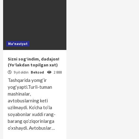
Ma'naviyat
Sizni sog‘indim, dadajon!
(Yo‘lakdan topilgan xat)
9 yil oldin
Behzod
2 888
Tashqarida yomg‘ir
yog‘yapti.Turli-tuman
mashinalar,
avtobuslarning keti
uzilmaydi. Ko‘cha to‘la
soyabonlar xuddi rang-
barang qo‘ziqorinlarga
o‘xshaydi. Avtobuslar…