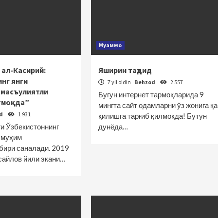
Муаммо
 ал-Касирий:
Яширин таҳдид
нг янги
7 yil oldin
Behzod
2 557
 масъулиятли
Бугун интернет тармоқларида 9
тмоқда”
мингта сайт одамларни ўз жонига қ
od
1 931
қилишга тарғиб қилмоқда! Бутун
и Ўзбекистоннинг
дунёда…
 муҳим
бири саналади. 2019
сайлов йили экани…