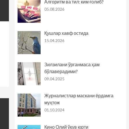
Алгоритм ва тил: ким ғолиб?
05.08.2026
Қушлар хавф остида
15.04.2026
Зилзилани ўрганмаса ҳам
бўлаверадими?
09.04.2025
Журналистлар маскани ёрдамга
муҳтож
01.10.2024
Кино Олий ўқув юрти