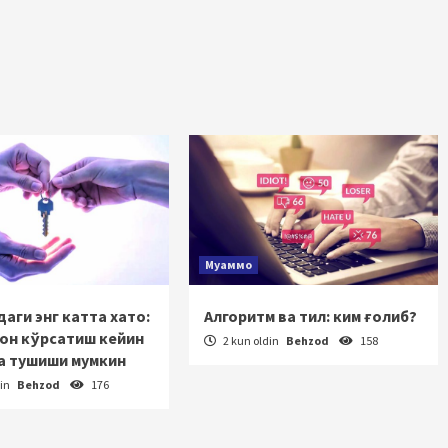
Муаммо
аги энг катта хато:
Алгоритм ва тил: ким ғолиб?
зон кўрсатиш кейин
2 kun oldin
Behzod
158
а тушиши мумкин
din
Behzod
176