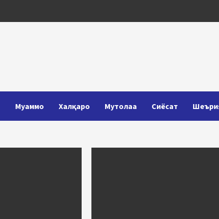
Т
Муаммо
Халқаро
Мутолаа
Сиёсат
Шеъри