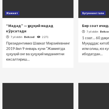
Жамият
Бугуннинг гапи
“Мадад” — ҳуқуқий мадад
Бир соат ичи
кўрсатади
7 yil oldin
Behz
7 yil oldin
Behzod
2 271
1 соат… 60 дақ
Президентимиз Шавкат Мирзиёевнинг
Муқаддас китоб
2019 йил 9 январь куни “Жамиятда
илм олиш, юз ку
ҳуқуқий онг ва ҳуқуқий маданиятни
ибодатдан…
юксалтириш…