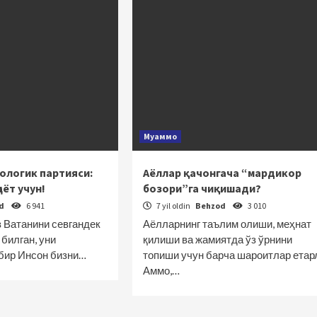
Муаммо
ологик партияси:
Аёллар қачонгача “мардикор
аёт учун!
бозори”га чиқишади?
od
6 941
7 yil oldin
Behzod
3 010
з Ватанини севгандек
Аёлларнинг таълим олиши, меҳнат
 билган, уни
қилиши ва жамиятда ўз ўрнини
 бир Инсон бизни…
топиши учун барча шароитлар етар
Аммо,…