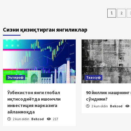
Maqol
1
2
bo‘yi
Сизни қизиқтирган янгиликлар
harak
Эътироф
Таассуф
Ўзбекистон янги глобал
90 йиллик нашрнинг
иқтисодиётда ишончли
сўндими?
инвестиция марказига
2 kun oldin
Behzod
айланмоқда
2 kun oldin
Behzod
217