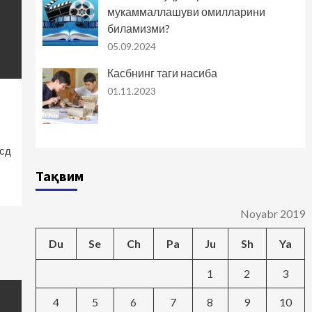
мукаммаллашуви омилларини
биламизми?
05.09.2024
Касбнинг таги насиба
01.11.2023
асд
Тақвим
Noyabr 2019
Du
Se
Ch
Pa
Ju
Sh
Ya
1
2
3
4
5
6
7
8
9
10