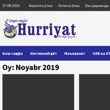
Skip
07.08.2026
Кириллга ўтиш
Лотинга ўтиш
Биз ҳақимизда
to
content
Бош саҳифа
Ижтимоий ҳаёт
Маънавият
ОАВ ва А
Oy: Noyabr 2019