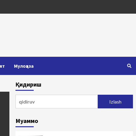
ят
Мулоҳаза
Қидириш
Qidirshish:
Муаммо