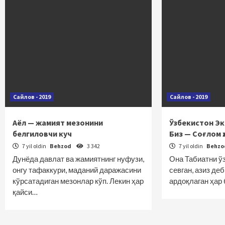
Сайлов - 2019
Сайлов - 2019
Аёл — жамият мезонини
Ўзбекистон Эк
белгиловчи куч
Биз — Соғлом ҳ
7 yil oldin
Behzod
3 342
7 yil oldin
Behz
Дунёда давлат ва жамиятнинг нуфузи,
Она Табиатни ў
онгу тафаккури, маданий даражасини
севган, азиз деб
кўрсатадиган мезонлар кўп. Лекин ҳар
ардоқлаган ҳар
қайси…