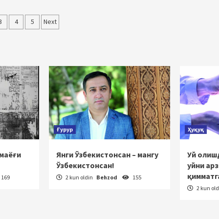
alar
3
4
5
Next
cha
atlanish
Ғурур
Ҳуқуқ
 маёғи
Янги Ўзбекистонсан – мангу
Уй олишд
Ўзбекистонсан!
уйни ар
қимматг
169
2 kun oldin
Behzod
155
2 kun ol