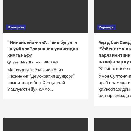
Мулоҳаза
Учрашув
“Иннанкейин-чи?..” ёки бугунги
Аҳмад бин Саид
“шумбола”ларнинг шумлигидан
“Ўзбекистонни
кимга наф?
парламентини
вазифалар ку
7 yil oldin
Behzod
2 072
7 yil oldin
Behz
Машҳур турк ёзувчиси Азиз
Несиннинг “Демократия шунқори”
Ўмон Султонлиг
номли асари бор. Ҳеч қандай
араб оламидаги
маълумоти йўқ, аммо…
ҳамкорларидан 
йил юртимизда 