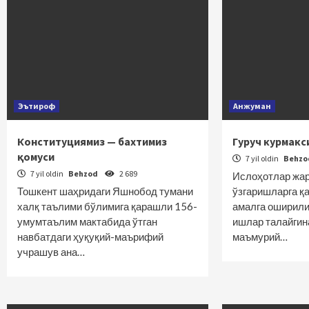
Эътироф
Анжуман
Конституциямиз — бахтимиз
Гуруч курмакс
қомуси
7 yil oldin
Behz
7 yil oldin
Behzod
2 689
Ислоҳотлар жа
Тошкент шаҳридаги Яшнобод тумани
ўзгаришларга қ
халқ таълими бўлимига қарашли 156-
амалга оширили
умумтаълим мактабида ўтган
ишлар талайгин
навбатдаги ҳуқуқий-маърифий
маъмурий…
учрашув ана…