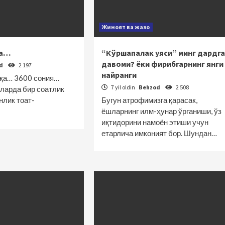
Жиноят ва жазо
да…
“Кўршапалак уяси” минг дардга
давоми? ёки фирибгарнинг янги
od
2 197
найранги
иқа… 3600 сония…
7 yil oldin
Behzod
2 508
ларда бир соатлик
нлик тоат-
Бугун атрофимизга қарасак,
ёшларнинг илм-ҳунар ўрганиши, ўз
иқтидорини намоён этиши учун
етарлича имконият бор. Шундан…