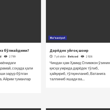
Ma'naviyat
из бўлмайдими?
Дарёдек уйғоқ шоир
od
2 799
7 yil oldin
Behzod
2 926
раёнидаги
Чиндан ҳам Ҳамид Олимжон ўзинин
арамай, соҳада ҳали
қисқа умрида дарёдек тўлиб,
ши зарур бўлган
ҳайқириб, тўлқинланиб, Ватанига
а. Айрим туманлар
талпиниб яшади ва…