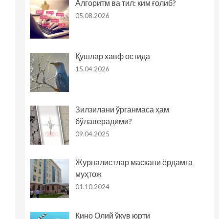
Алгоритм ва тил: ким ғолиб?
05.08.2026
Қушлар хавф остида
15.04.2026
Зилзилани ўрганмаса ҳам
бўлаверадими?
09.04.2025
Журналистлар маскани ёрдамга
муҳтож
01.10.2024
Кино Олий ўқув юрти