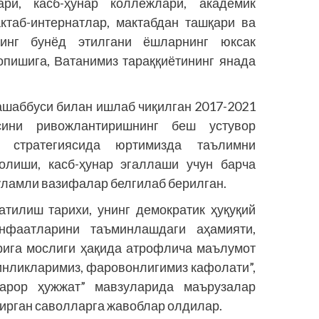
ри, касб-ҳунар коллежлари, академик
ктаб-интернатлар, мактабдан ташқари ва
нинг бунёд этилгани ёшларнинг юксак
опишига, Ватанимиз тараққиётининг янада
шаббуси билан ишлаб чиқилган 2017-2021
сини ривожлантиришнинг беш устувор
 стратегиясида юртимизда таълимни
олиши, касб-ҳунар эгаллаши учун барча
ўламли вазифалар белгилаб берилган.
тилиш тарихи, унинг демократик ҳуқуқий
фаатларини таъминлашдаги аҳамияти,
арига мослиги ҳақида атрофлича маълумот
кинликларимиз, фаровонлигимиз кафолати”,
қарор ҳужжат” мавзуларида маърузалар
тирган саволларга жавоблар олдилар.