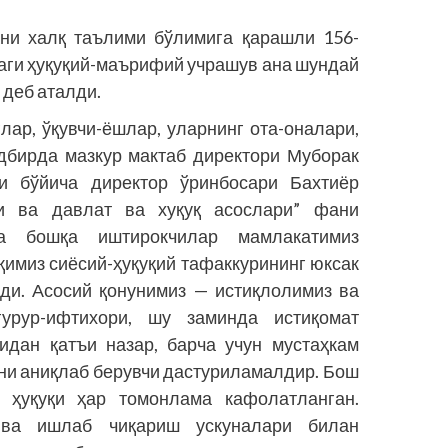
ни халқ таълими бўлимига қарашли 156-
аги ҳуқуқий-маърифий учрашув ана шундай
 деб аталди.
лар, ўқувчи-ёшлар, уларнинг ота-оналари,
адбирда мазкур мактаб директори Муборак
и бўйича директор ўринбосари Бахтиёр
и ва давлат ва хуқуқ асослари” фани
а бошқа иштирокчилар мамлакатимиз
қимиз сиёсий-ҳуқуқий тафаккурининг юксак
ди. Асосий қонунимиз — истиқлолимиз ва
ғурур-ифтихори, шу заминда истиқомат
лидан қатъи назар, барча учун мустаҳкам
ни аниқлаб берувчи дастуриламалдир. Бош
ҳуқуқи ҳар томонлама кафолатланган.
 ва ишлаб чиқариш ускуналари билан