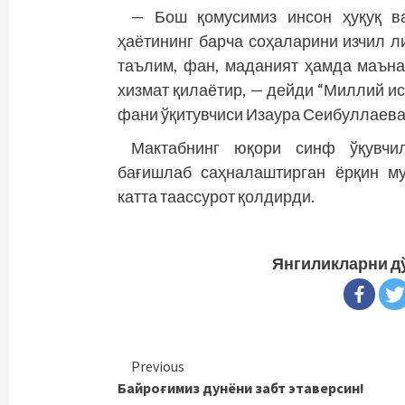
— Бош қомусимиз инсон ҳуқуқ в
ҳаётининг барча соҳаларини изчил 
таълим, фан, маданият ҳамда маъна
хизмат қилаётир, — дейди “Миллий ис
фани ўқитувчиси Изаура Сеибуллаев
Мактабнинг юқори синф ўқувчил
бағишлаб саҳналаштирган ёрқин м
катта таассурот қолдирди.
Янгиликларни д
Continue
Previous
Байроғимиз дунёни забт этаверсин!
Reading