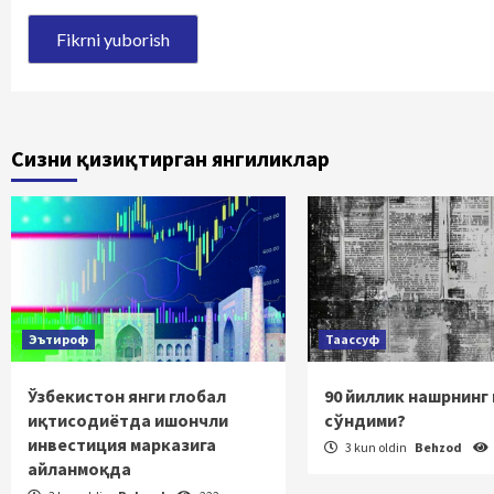
Сизни қизиқтирган янгиликлар
Эътироф
Таассуф
Ўзбекистон янги глобал
90 йиллик нашрнинг
иқтисодиётда ишончли
сўндими?
инвестиция марказига
3 kun oldin
Behzod
айланмоқда