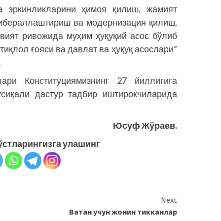
а эркинликларини ҳимоя қилиш, жамият
либераллаштириш ва модернизация қилиш,
вият ривожида муҳим ҳуқуқий асос бўлиб
тиқлол ғояси ва давлат ва ҳуқуқ асослари”
а
ари Конституциямизнинг 27 йиллигига
усиқали дастур тадбир иштирокчиларида
Юсуф Жўраев.
ўстларингизга улашинг
Next
Ватан учун жонин тикканлар