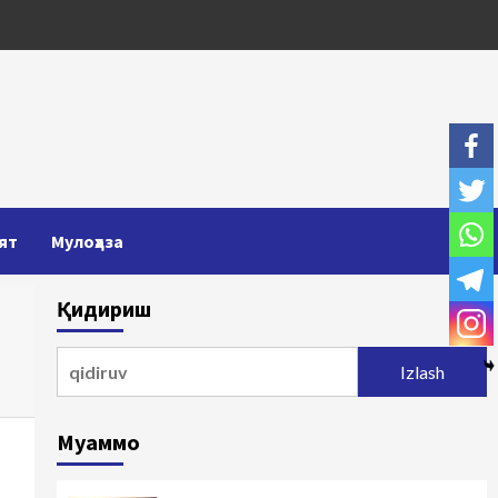
ят
Мулоҳаза
Қидириш
Qidirshish:
Муаммо