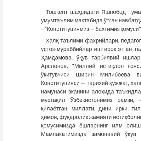
Тошкент шаҳридаги Яшнобод тума
умумтаълим мактабида ўтган навбатд
– “Конституциямиз — бахтимиз қомуси”
Халқ таълими фахрийлари, педагог
устоз-мураббийлар иштирок этган т
Ҳамдамова, ўқув тарбиявий ишлар
Арслонов, “Миллий истиқлол ғояс
ўқитувчиси Ширин Милибоева в
Конституцияси — тарихий ҳужжат, хал
намунаси эканини алоҳида таъкидла
мустақил Ўзбекистонимиз рамзи, 
қилаётган, миллати, дини, ирқи, ти
ҳимоя, фуқаролик жамияти истиқболи
қомусимизда ёшларнинг илм олиш 
Мамлакатимизда замонавий ўқув