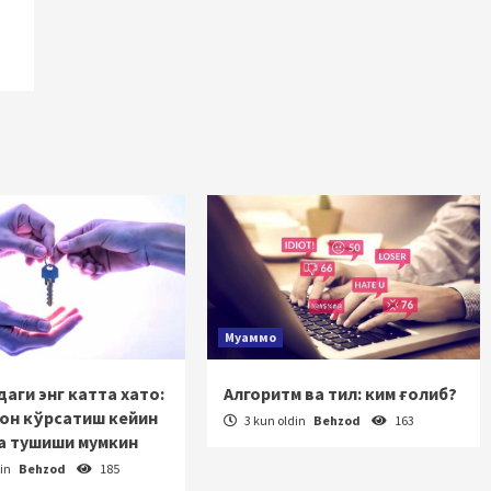
Муаммо
аги энг катта хато:
Алгоритм ва тил: ким ғолиб?
зон кўрсатиш кейин
3 kun oldin
Behzod
163
а тушиши мумкин
din
Behzod
185