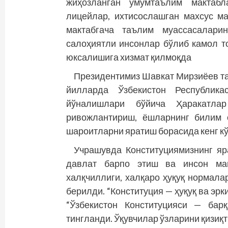
жиҳозланган умумтаълим мактабла
лицейлар, ихтисослашган махсус ма
мактабгача таълим муассасалари
салоҳиятли инсонлар бўлиб камол т
юксалишига хизмат қилмоқда
Президентимиз Шавкат Мирзиёев та
йилларда Ўзбекистон Республика
йўналишлари бўйича Ҳаракатлар
ривожлантириш, ёшларнинг билим 
шароитларни яратиш борасида кенг к
Учрашувда Конституциямизнинг яра
давлат барпо этиш ва инсон ман
халқчиллиги, халқаро ҳуқуқ нормал
берилди. “Конституция — ҳуқуқ ва эр
“Ўзбекистон Конституцияси — бар
тингланди. Ўқувчилар ўзларини қизиқ