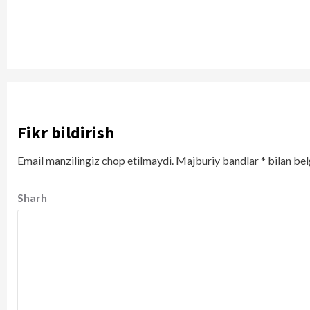
Fikr bildirish
Email manzilingiz chop etilmaydi.
Majburiy bandlar
*
bilan bel
Sharh