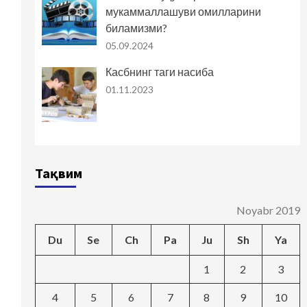
мукаммаллашуви омилларини
биламизми?
05.09.2024
Касбнинг таги насиба
01.11.2023
Тақвим
Noyabr 2019
Du
Se
Ch
Pa
Ju
Sh
Ya
1
2
3
4
5
6
7
8
9
10