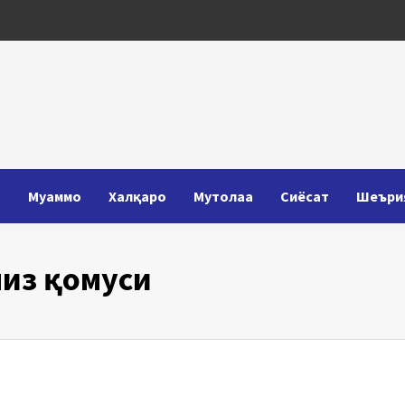
Т
Муаммо
Халқаро
Мутолаа
Сиёсат
Шеъри
из қомуси