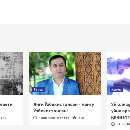
Ғурур
Ҳуқуқ
 маёғи
Янги Ўзбекистонсан – мангу
Уй олишд
Ўзбекистонсан!
уйни ар
қимматг
173
3 kun oldin
Behzod
158
3 kun ol