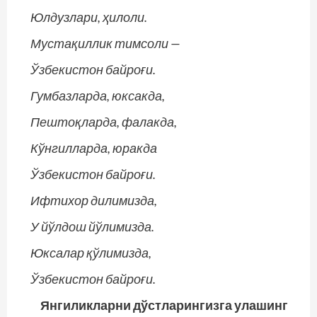
Юлдузлари, ҳилоли.
Мустақиллик тимсоли —
Ўзбекистон байроғи.
Гумбазларда, юксакда,
Пештоқларда, фалакда,
Кўнгилларда, юракда
Ўзбекистон байроғи.
Ифтихор дилимизда,
У йўлдош йўлимизда.
Юксалар қўлимизда,
Ўзбекистон байроғи.
Янгиликларни дўстларингизга улашинг