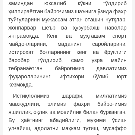
заминдан юксалиб кўкни тўлдириб
ҳилпираётган байроғимиз шаънига ўзида фахр
туйғуларини мужассам этган оташин нутқлар,
жонпарвар шеър ва ҳузурбахш наволар
янграмоқда. Кенг ва муҳташам спорт
майдонларини, маданият саройларини,
истироҳат боғларининг кенг ва ёруғлиги
баробар тўлдириб, само узра майин
тебранаётган байроғимиз давлатимиз
фуқароларининг ифтихори бўлиб юрт
кезмоқда.
Истиқлолимиз шарафи, миллатимиз
мавжудлиги, элимиз фахри байроғимиз
яшиллик, оқлик ва мовийлик билан бурканган.
Бу ҳаётнинг абадийлиги, муҳими ўсиш-
улғайиш, адолатни маҳкам тутиш, мусаффо