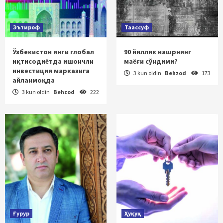
Эътироф
Таассуф
Ўзбекистон янги глобал
90 йиллик нашрнинг
иқтисодиётда ишончли
маёғи сўндими?
инвестиция марказига
3 kun oldin
Behzod
173
айланмоқда
3 kun oldin
Behzod
222
Ғурур
Ҳуқуқ