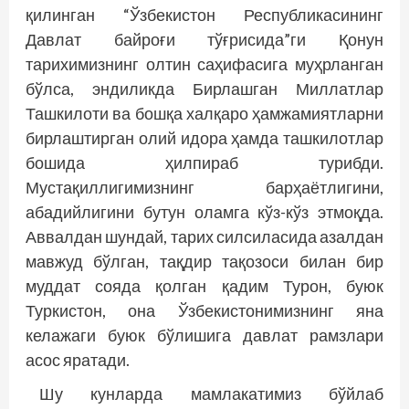
қилинган “Ўзбекистон Республикасининг
Давлат байроғи тўғрисида”ги Қонун
тарихимизнинг олтин саҳифасига муҳрланган
бўлса, эндиликда Бирлашган Миллатлар
Ташкилоти ва бошқа халқаро ҳамжамиятларни
бирлаштирган олий идора ҳамда ташкилотлар
бошида ҳилпираб турибди.
Мустақиллигимизнинг барҳаётлигини,
абадийлигини бутун оламга кўз-кўз этмоқда.
Аввалдан шундай, тарих силсиласида азалдан
мавжуд бўлган, тақдир тақозоси билан бир
муддат сояда қолган қадим Турон, буюк
Туркистон, она Ўзбекистонимизнинг яна
келажаги буюк бўлишига давлат рамз­лари
асос яратади.
Шу кунларда мамлакатимиз бўйлаб