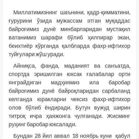
Миллатимизнинг шаънини, қадр-қимматини,
ғурурини ўзида мужассам этган муқаддас
байроғимиз дунё минбарларидан мустақил
ватанимиз шарафи бўлиб ҳилпирар экан,
беихтиёр кўрганда қалбларда фахр-ифтихор
туй­ғулари жўш уради.
Айниқса, фанда, маданият ва санъатда,
спортда эришилган юксак ғалабалар орти
янграйдиган мадҳиямиз ила баробар
байроғимиз дунё байроқларидан сарбаланд
келганда юракларни чексиз фахр-ифтихор
олов бўлиб ёндиради. Бутун вужуд ширин
титроқ ичра ҳаяжонга чулғанади. Жисминг
руҳинг баробар юксалади.
Бундан 28 йил аввал 18 ноябрь куни қабул