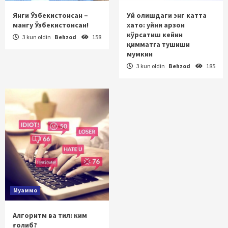
Янги Ўзбекистонсан –
Уй олишдаги энг катта
мангу Ўзбекистонсан!
хато: уйни арзон
кўрсатиш кейин
3 kun oldin
Behzod
158
қимматга тушиши
мумкин
3 kun oldin
Behzod
185
Муаммо
Алгоритм ва тил: ким
ғолиб?