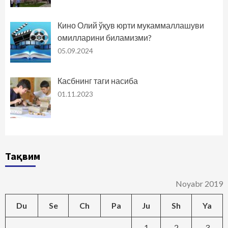
Кино Олий ўқув юрти мукаммаллашуви
омилларини биламизми?
05.09.2024
Касбнинг таги насиба
01.11.2023
Тақвим
Noyabr 2019
Du
Se
Ch
Pa
Ju
Sh
Ya
1
2
3