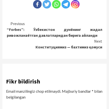
Continue
Previous
“Forbes”: Ўзбекистон дунёнинг жадал
Reading
ривожланаётган давлатларидан бирига айланди
Next
Конституциямиз — бахтимиз қомуси
Fikr bildirish
Email manzilingiz chop etilmaydi.
Majburiy bandlar
*
bilan
belgilangan