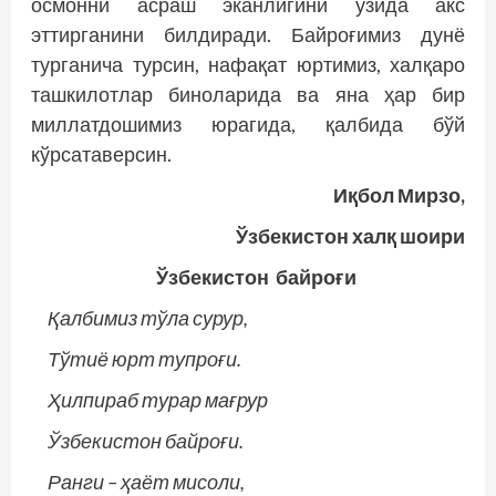
осмонни асраш эканлигини ўзида акс
эттирганини билдиради. Байроғимиз дунё
турганича турсин, нафақат юртимиз, халқаро
ташкилотлар биноларида ва яна ҳар бир
миллатдошимиз юрагида, қалбида бўй
кўрсатаверсин.
Иқбол Мирзо,
Ўзбекистон халқ шоири
Ўзбекистон байроғи
Қалбимиз тўла сурур,
Тўтиё юрт тупроғи.
Ҳилпираб турар мағрур
Ўзбекистон байроғи.
Ранги – ҳаёт мисоли,