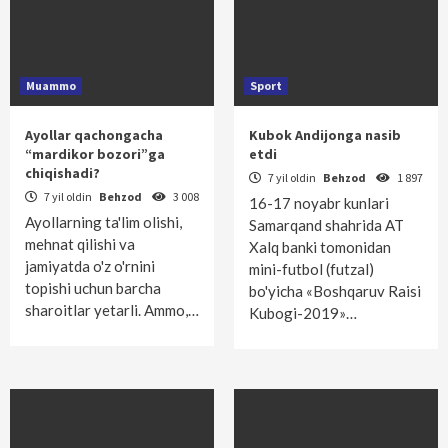
Muammo
Sport
Ayollar qachongacha
Kubok Andijonga nasib
“mardikor bozori”ga
etdi
chiqishadi?
7 yil oldin
Behzod
1 897
7 yil oldin
Behzod
3 008
16-17 noyabr kunlari
Ayollarning ta'lim olishi,
Samar­qand shahrida AT
mehnat qilishi va
Xalq banki tomonidan
jamiyatda o'z o'rnini
mini-futbol (futzal)
topishi uchun barcha
bo'yicha «Boshqaruv Raisi
sharoitlar yetarli. Ammo,…
Kubogi-2019»…