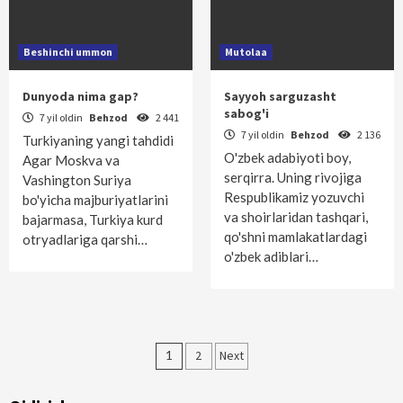
Beshinchi ummon
Mutolaa
Dunyoda nima gap?
Sayyoh sarguzasht
sabog'i
7 yil oldin
Behzod
2 441
7 yil oldin
Behzod
2 136
Turkiyaning yangi tahdidi
O'zbek adabiyoti boy,
Agar Moskva va
serqirra. Uning rivojiga
Vashington Suriya
Respublikamiz yozuvchi
bo'yicha majburiyatlarini
va shoirlaridan tashqari,
bajarmasa, Turkiya kurd
qo'shni mamlakatlardagi
otryadlariga qarshi…
o'zbek adiblari…
Maqolalar
1
2
Next
bo‘yicha