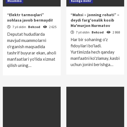
Muammo
Kasbga mehr
“Elektr tarmoqlari”
“Mahsi – jonning rohati” –
xohlasa javob bermaydi!
deydi farg'onalik kosib
Ma'murjon Nurmatov
7 yil oldin
Behzod
2 625
7 yil oldin
Behzod
2 868
Deputat hududlarda
Har bir sohaning o'z
mavjud muammolarni
fidoyilari bo'ladi.
o'rganish maqsadida
Yurtimizda hech qanday
tashrif buyurar ekan, aholi
manfaatni ko'zlamay, kasbi
manfaatlari yo'lida xizmat
uchun jonini berishga…
qilish uning…