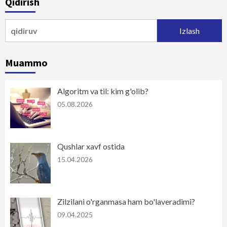
Qidirish
harakatlanish
Qidirshish:
Muammo
Algoritm va til: kim g'olib?
05.08.2026
Qushlar xavf ostida
15.04.2026
Zilzilani o'rganmasa ham bo'laveradimi?
09.04.2025