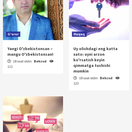
G'urur
Huquq
Yangi O'zbekistonsan –
Uy olishdagi eng katta
mangu O'zbekistonsan!
xato: uyni arzon
ko'rsatish keyin
18 soat oldin
Behzod
qimmatga tushishi
111
mumkin
18 soat oldin
Behzod
123