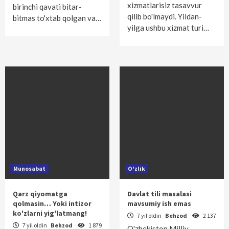
xizmatlarisiz tasavvur
birinchi qavati bitar-
qilib bo'lmaydi. Yildan-
bitmas to'xtab qolgan va…
yilga ushbu xizmat turi…
Munosabat
O'zlik
Qarz qiyomatga
Davlat tili masalasi
qolmasin… Yoki intizor
mavsumiy ish emas
ko'zlarni yig'latmang!
7 yil oldin
Behzod
2 137
7 yil oldin
Behzod
1 879
O'zbekiston Milliy