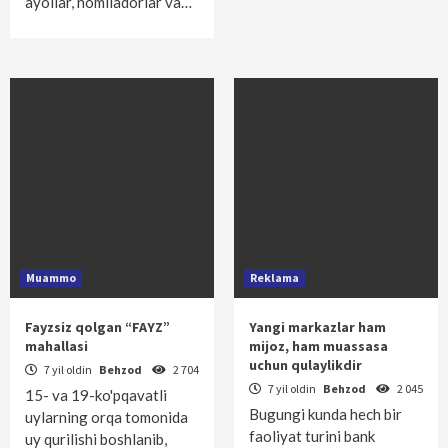
ayollar, homiladorlar va…
Muammo
Reklama
Fayzsiz qolgan “FAYZ”
Yangi markazlar ham
mahallasi
mijoz, ham muassasa
uchun qulaylikdir
7 yil oldin
Behzod
2 704
7 yil oldin
Behzod
2 045
15- va 19-ko'pqavatli
Bugungi kunda hech bir
uylarning orqa tomonida
faoliyat turini bank
uy qurilishi boshlanib,