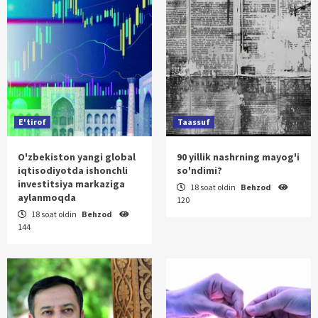
E'tirof
Taassuf
O'zbekiston yangi global
90 yillik nashrning mayog'i
iqtisodiyotda ishonchli
so'ndimi?
investitsiya markaziga
18 soat oldin
Behzod
aylanmoqda
120
18 soat oldin
Behzod
144