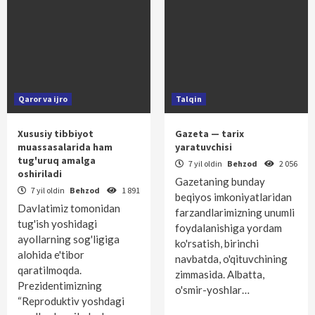
Qaror va ijro
Talqin
Xususiy tibbiyot
Gazeta — tarix
muassasalarida ham
yaratuvchisi
tug'uruq amalga
7 yil oldin
Behzod
2 056
oshiriladi
Gazetaning bunday
7 yil oldin
Behzod
1 891
beqiyos imkoniyatlaridan
Davlatimiz tomonidan
farzandlarimizning unumli
tug'ish yoshidagi
foydalanishiga yordam
ayollarning sog'ligiga
ko'rsatish, birinchi
alohida e'tibor
navbatda, o'qituvchining
qaratilmoqda.
zimmasida. Albatta,
Prezidentimizning
o'smir-yoshlar…
“Reproduktiv yoshdagi