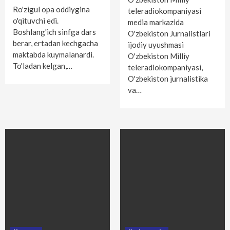
Ro'zigul opa oddiygina
teleradiokompaniyasi
o'qituvchi edi.
media markazida
Boshlang'ich sinfga dars
O'zbekiston Jurnalistlari
berar, ertadan kechgacha
ijodiy uyushmasi
maktabda kuymalanardi.
O'zbekiston Milliy
To'ladan kelgan,…
teleradiokompaniyasi,
O'zbekiston jurnalistika
va…