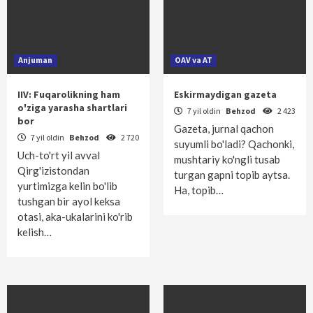
Anjuman
OAV va AT
IIV: Fuqarolikning ham
Eskirmaydigan gazeta
o'ziga yarasha shartlari
7 yil oldin
Behzod
2 423
bor
Gazeta, jurnal qachon
7 yil oldin
Behzod
2 720
suyumli bo'ladi? Qachonki,
Uch-to'rt yil avval
mushtariy ko'ngli tusab
Qirg'izistondan
turgan gapni topib aytsa.
yurtimizga kelin bo'lib
Ha, topib…
tushgan bir ayol keksa
otasi, aka-ukalarini ko'rib
kelish…