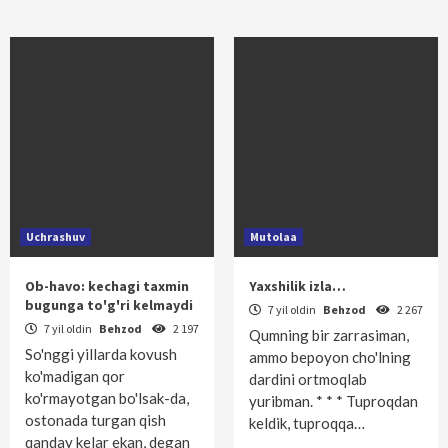
Uchrashuv
Mutolaa
Ob-havo: kechagi taxmin
Yaxshilik izla…
bugunga to'g'ri kelmaydi
7 yil oldin
Behzod
2 267
7 yil oldin
Behzod
2 197
Qumning bir zarrasiman,
So'nggi yillarda kovush
ammo bepoyon cho'lning
ko'madigan qor
dardini ortmoqlab
ko'rmayotgan bo'lsak-da,
yuribman. * * * Tuproqdan
ostonada turgan qish
keldik, tuproqqa…
qanday kelar ekan, degan