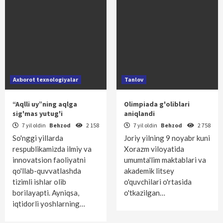
Axborot texnologiyalar
Tanlov
“Aqlli uy”ning aqlga
Olimpiada g'oliblari
sig'mas yutug'i
aniqlandi
7 yil oldin
Behzod
2 158
7 yil oldin
Behzod
2 758
So'nggi yillarda
Joriy yilning 9 noyabr kuni
respublikamizda ilmiy va
Xorazm viloyatida
innovatsion faoliyatni
umumta'lim maktablari va
qo'llab-quvvatlashda
akademik litsey
tizimli ishlar olib
o'quvchilari o'rtasida
borilayapti. Ayniqsa,
o'tkazilgan…
iqtidorli yoshlarning…