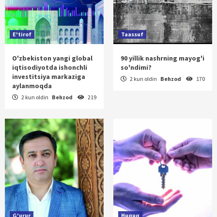
E'tirof
Taassuf
O'zbekiston yangi global
90 yillik nashrning mayog'i
iqtisodiyotda ishonchli
so'ndimi?
investitsiya markaziga
2 kun oldin
Behzod
170
aylanmoqda
2 kun oldin
Behzod
219
G'urur
Huquq