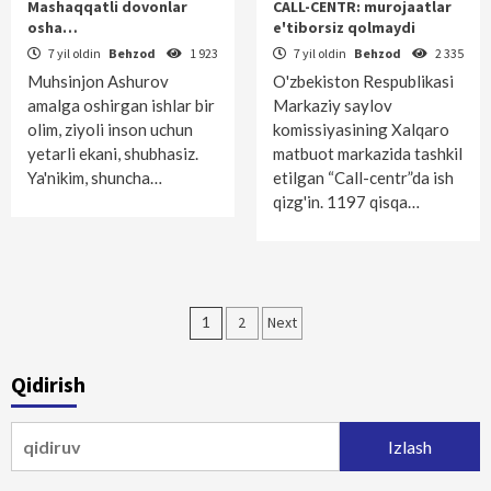
Mashaqqatli dovonlar
CALL-CENTR: murojaatlar
osha…
e'tiborsiz qolmaydi
7 yil oldin
Behzod
1 923
7 yil oldin
Behzod
2 335
Muhsinjon Ashurov
O'zbekiston Respublikasi
amalga oshirgan ishlar bir
Markaziy saylov
olim, ziyoli inson uchun
komissiyasining Xalqaro
yetarli ekani, shubhasiz.
matbuot markazida tashkil
Ya'nikim, shuncha…
etilgan “Call-centr”da ish
qizg'in. 1197 qisqa…
Maqolalar
1
2
Next
bo‘yicha
Qidirish
harakatlanish
Qidirshish: