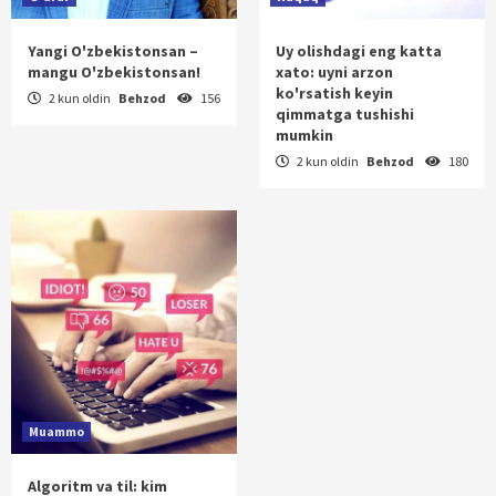
Yangi O'zbekistonsan –
Uy olishdagi eng katta
mangu O'zbekistonsan!
xato: uyni arzon
ko'rsatish keyin
2 kun oldin
Behzod
156
qimmatga tushishi
mumkin
2 kun oldin
Behzod
180
Muammo
Algoritm va til: kim