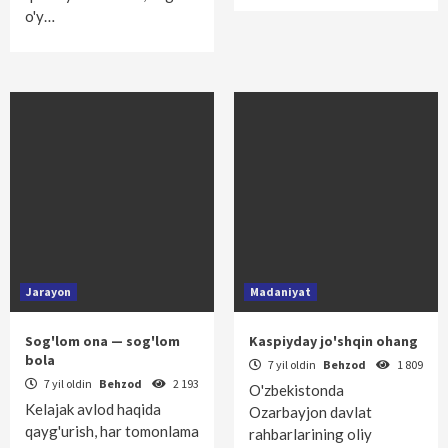
o'y…
Jarayon
Madaniyat
Sog'lom ona — sog'lom
Kaspiyday jo'shqin ohang
bola
7 yil oldin
Behzod
1 809
7 yil oldin
Behzod
2 193
O'zbekistonda
Kelajak avlod haqida
Ozarbayjon davlat
qayg'urish, har tomonlama
rahbarlarining oliy