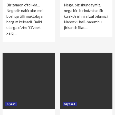
Bir zamon o'tdi-da…
Nega, biz shundaymiz,
Negadir nabiralarimni
nega bir-birimizni sotib
bosh­qa tilli maktabga
kun ko'rishni afzal bilamiz?
bergim kelmadi. Balki
Nahotki, hali-hanuz bu
ularga o'zim “O'zbek
jirkanch illat…
xalq…
Siyrat
Siyosat