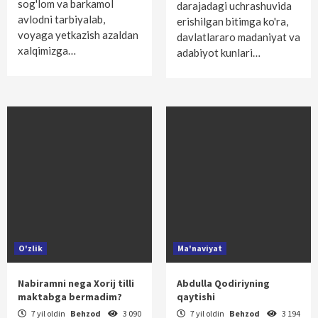
sog'lom va barkamol
darajadagi uchrashuvida
avlodni tarbiyalab,
erishilgan bitimga ko'ra,
voyaga yetkazish azaldan
davlatlararo madaniyat va
xalqimizga…
adabiyot kunlari…
O'zlik
Ma'naviyat
Nabiramni nega Xorij tilli
Abdulla Qodiriyning
maktabga bermadim?
qaytishi
7 yil oldin
Behzod
3 090
7 yil oldin
Behzod
3 194