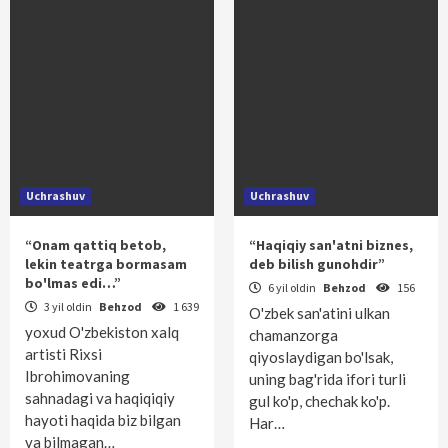
Uchrashuv
Uchrashuv
“Onam qattiq betob,
“Haqiqiy san'atni biznes,
lekin teatrga bormasam
deb bilish gunohdir”
bo'lmas edi…”
6 yil oldin
Behzod
156
3 yil oldin
Behzod
1 639
O'zbek san'atini ulkan
yoxud O'zbekiston xalq
chamanzorga
artisti Rixsi
qiyoslaydigan bo'lsak,
Ibrohimovaning
uning bag'rida ifori turli
sahnadagi va haqiqiqiy
gul ko'p, chechak ko'p.
hayoti haqida biz bilgan
Har…
va bilmagan…