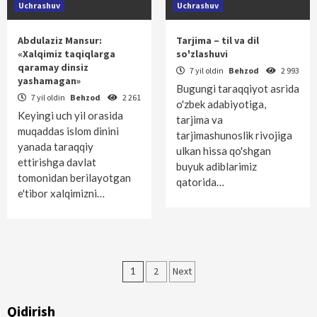
Uchrashuv
Uchrashuv
Abdulaziz Mansur:
Tarjima – til va dil
«Xalqimiz taqiqlarga
so'zlashuvi
qaramay dinsiz
7 yil oldin
Behzod
2 993
yashamagan»
Bugungi taraqqiyot asrida
7 yil oldin
Behzod
2 261
o'zbek adabiyotiga,
Keyingi uch yil orasida
tarjima va
muqaddas islom dinini
tarjimashunoslik rivojiga
yanada taraqqiy
ulkan hissa qo'shgan
ettirishga davlat
buyuk adiblarimiz
tomonidan berilayotgan
qatorida…
e'tibor xalqimizni…
Maqolalar
1
2
Next
bo‘yicha
Qidirish