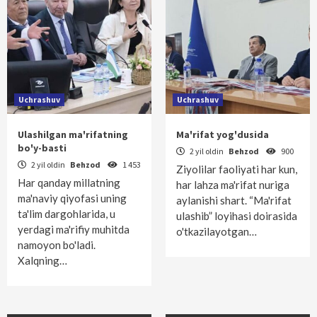
Uchrashuv
Uchrashuv
Ulashilgan ma'rifatning
Ma'rifat yog'dusida
bo'y-basti
2 yil oldin
Behzod
900
2 yil oldin
Behzod
1 453
Ziyolilar faoliyati har kun,
Har qanday millatning
har lahza ma'rifat nuriga
ma'naviy qiyofasi uning
aylanishi shart. “Ma'rifat
ta'lim dargohlarida, u
ulashib” loyihasi doirasida
yerdagi ma'rifiy muhitda
o'tkazilayotgan…
namoyon bo'ladi.
Xalqning…