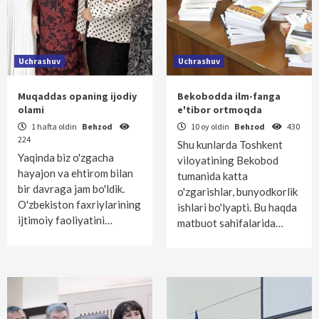
Uchrashuv
Uchrashuv
Muqaddas opaning ijodiy
Bekobodda ilm-fanga
olami
e'tibor ortmoqda
1 hafta oldin
Behzod
10 oy oldin
Behzod
430
224
Shu kunlarda Toshkent
Yaqinda biz o'zgacha
viloyatining Bekobod
hayajon va ehtirom bilan
tumanida katta
bir davraga jam bo'ldik.
o'zgarishlar, bunyodkorlik
O'zbekiston faxriylarining
ishlari bo'lyapti. Bu haqda
ijtimoiy faoliyatini…
matbuot sahifalarida…