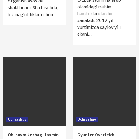
o'rganish asosida
olamidagi muhim
shakllanadi. Shu hisobda,
hamkorlaridan biri
biz mag'ribliklar uchun…
sanaladi. 2019 yil
yurtimizda saylov yili
ekani…
Uchrashuv
Uchrashuv
Ob-havo: kechagi taxmin
Gyunter Overfeld: