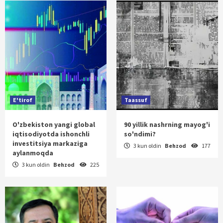
E'tirof
Taassuf
O'zbekiston yangi global
90 yillik nashrning mayog'i
iqtisodiyotda ishonchli
so'ndimi?
investitsiya markaziga
3 kun oldin
Behzod
177
aylanmoqda
3 kun oldin
Behzod
225