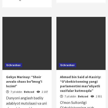
Uchrashuv
Uchrashuv
Gekyo Marinay: “Shoir
Ahmad bin Said al-Kasiriy:
avvalo shaxs bo'lmog'i
“O'zbekistonning yangi
lozim!”
parlamentini mas'uliyatli
vazifalar kutmoqda”
7 yil oldin
Behzod
2 107
7 yil oldin
Behzod
1 931
Dunyoni anglash badiiy
O'mon Sultonligi
adabiyot mutolaasi va uni
O'zbekistonning arab