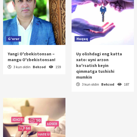
G'urur
Huquq
Yangi O'zbekistonsan –
Uy olishdagi eng katta
mangu O'zbekistonsan!
xato: uyni arzon
ko'rsatish keyin
3 kun oldin
Behzod
159
qimmatga tushishi
mumkin
3 kun oldin
Behzod
187