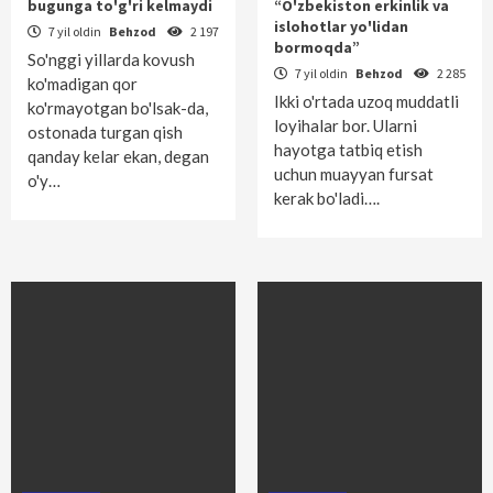
bugunga to'g'ri kelmaydi
“O'zbekiston erkinlik va
islohotlar yo'lidan
7 yil oldin
Behzod
2 197
bormoqda”
So'nggi yillarda kovush
7 yil oldin
Behzod
2 285
ko'madigan qor
Ikki o'rtada uzoq muddatli
ko'rmayotgan bo'lsak-da,
loyihalar bor. Ularni
ostonada turgan qish
hayotga tatbiq etish
qanday kelar ekan, degan
uchun muayyan fursat
o'y…
kerak bo'ladi….