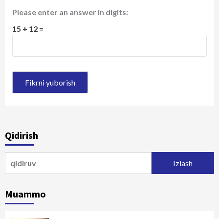
Please enter an answer in digits:
15 + 12 =
Qidirish
Qidirshish:
Muammo