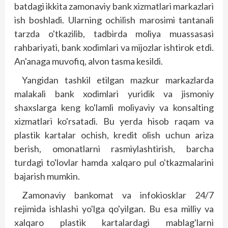
batdagi ikkita zamonaviy bank xizmatlari markazlari
ish boshladi. Ularning ochilish marosimi tantanali
tarzda o'tkazilib, tadbirda moliya muassasasi
rahbariyati, bank xodimlari va mijozlar ishtirok etdi.
An'anaga muvofiq, alvon tasma kesildi.
Yangidan tashkil etilgan mazkur markazlarda
malakali bank xodimlari yuridik va jismoniy
shaxslarga keng ko'lamli moliyaviy va konsalting
xizmatlari ko'rsatadi. Bu yerda hisob raqam va
plastik kartalar ochish, kredit olish uchun ariza
berish, omonatlarni rasmiylashtirish, barcha
turdagi to'lovlar hamda xalqaro pul o'tkazmalarini
bajarish mumkin.
Zamonaviy bankomat va infokiosklar 24/7
rejimida ishlashi yo'lga qo'yilgan. Bu esa milliy va
xalqaro plastik kartalardagi mablag'larni