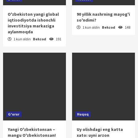
O'zbekiston yangi global
90 yillik nashrning mayog'i
iqtisodiyotda ishonchli
so'ndimi?
investitsiya markaziga
1 kun oldin
Behzod
148
aylanmoqda
1 kun oldin
Behzod
191
G'urur
Huquq
Yangi O'zbekistonsan –
Uy olishdagi eng katta
mangu O'zbekistonsan!
xato: uyni arzon