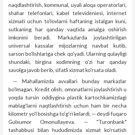
naqdlashtirish, kommunal, uyali aloqa operatorlari,
shahar telefonlari, kabel televideniesi, internet
xizmati uchun to'lovlarni haftaning istalgan kuni,
sutkaning har qanday vaqtida amalga oshirish
imkonini beradi. Markazlarda joylashtirilgan
universal kassalar mijozlarning navbat kutib,
sarson bo'lishlariga chek qo'yadi. Ularning qulayligi
shundaki, birgina xodimning o'zi har qanday
savolga javob berib, sifatli xizmat ko'rsata oladi.
— Mahallamizda avvallari bunday markazlar
bo'lmagan. Kredit olish, omonatlarni joylashtirish u
yoqda tursin oddiygina plastik kartochkamizdagi
mablag'larni naq­t­lashtirish uchun ham bir necha
kilometr yo'l bosishga to'g'ri kelardi, — deydi fuqaro
Gulxumor Omonullayeva. — “Turonbank”
tashabbusi bilan hududimizda xizmat ko'rsatish