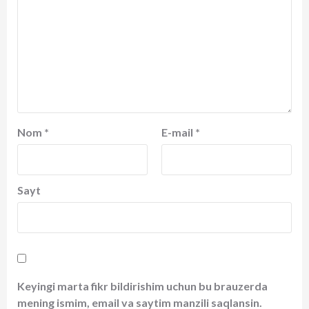
Nom
*
E-mail
*
Sayt
Keyingi marta fikr bildirishim uchun bu brauzerda
mening ismim, email va saytim manzili saqlansin.