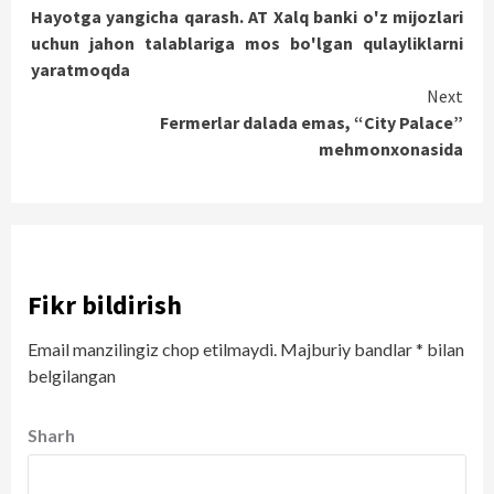
Hayotga yangicha qarash. AT Xalq banki o'z mijozlari
Reading
uchun jahon talablariga mos bo'lgan qulayliklarni
yaratmoqda
Next
Fermerlar dalada emas, “City Palace”
mehmonxonasida
Fikr bildirish
Email manzilingiz chop etilmaydi.
Majburiy bandlar
*
bilan
belgilangan
Sharh