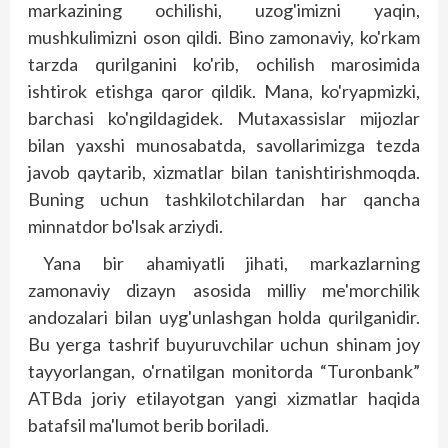
markazining ochilishi, uzog'imizni yaqin,
mushkulimizni oson qildi. Bino zamonaviy, ko'rkam
tarzda qurilganini ko'rib, ochilish marosimida
ishtirok etishga qaror qildik. Mana, ko'ryapmizki,
barchasi ko'ngildagidek. Mutaxassislar mijozlar
bilan yaxshi munosabatda, savollarimizga tezda
javob qaytarib, xizmatlar bilan tanishtirishmoqda.
Buning uchun tashkilotchilardan har qancha
minnatdor bo'lsak arziydi.
Yana bir ahamiyatli jihati, markazlarning
zamonaviy dizayn asosida milliy me'morchilik
andozalari bilan uyg'unlashgan holda qurilganidir.
Bu yerga tashrif buyuruvchilar uchun shinam joy
tayyorlangan, o'rnatilgan monitorda “Turonbank”
ATBda joriy etilayotgan yangi xizmatlar haqida
batafsil ma'lumot berib boriladi.