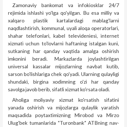
Zamonaviy bankomat va infokiosklar 24/7
rejimida ishlashi yo'lga qo'yilgan. Bu esa milliy va
xalqaro plastik kartalardagi mablag'larni
naqdlashtirish, kommunal, uyali aloqa operatorlari,
shahar telefonlari, kabel televideniesi, internet
xizmati uchun to'lovlarni haftaning istalgan kuni,
sutkaning har qanday vaqtida amalga oshirish
imkonini beradi. Markazlarda joylashtirilgan
universal kassalar mijozlarning navbat kutib,
sarson bo'lishlariga chek qo'yadi. Ularning qulayligi
shundaki, birgina xodimning o'zi har qanday
savolga javob berib, sifatli xizmat ko'rsata oladi.
Aholiga moliyaviy xizmat ko'rsatish sifatini
yanada oshirish va mijozlarga qulaylik yaratish
maqsadida poytaxtimizning Mir­obod va Mirzo
Ulug'bek tumanlarida “Turonbank” ATBning nav­