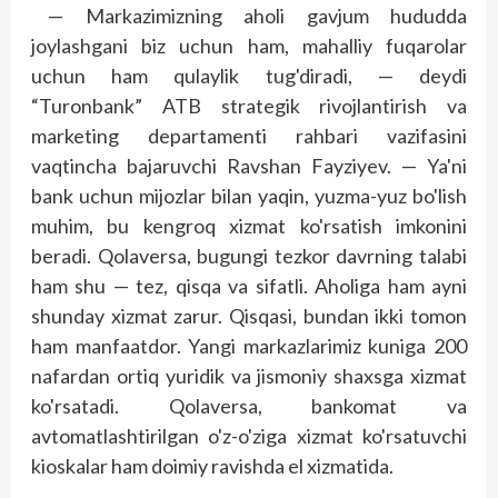
— Markazimizning aholi gavjum hududda
joylashgani biz uchun ham, mahalliy fuqarolar
uchun ham qulaylik tug'diradi, — deydi
“Turonbank” ATB strategik rivojlantirish va
marketing departamenti rahbari vazifasini
vaqtincha bajaruvchi Ravshan Fayziyev. — Ya'ni
bank uchun mijozlar bilan yaqin, yuzma-yuz bo'lish
muhim, bu kengroq xizmat ko'rsatish imkonini
beradi. Qolaversa, bugungi tezkor davr­ning talabi
ham shu — tez, qisqa va sifatli. Aholiga ham ayni
shunday xizmat zarur. Qisqasi, bundan ikki tomon
ham manfaatdor. Yangi markazlarimiz kuniga 200
nafardan ortiq yuridik va jismoniy shaxsga xizmat
ko'rsatadi. Qolaversa, bankomat va
avtomatlashtirilgan o'z-o'ziga xizmat ko'rsatuvchi
kioskalar ham doimiy ravishda el xizmatida.