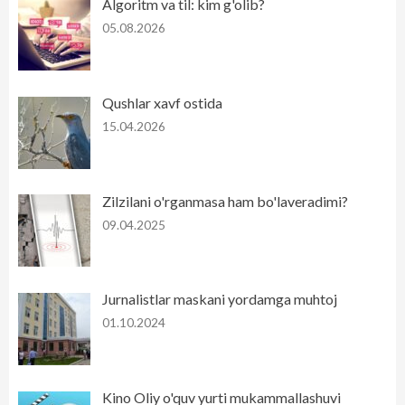
Algoritm va til: kim g'olib?
05.08.2026
Qushlar xavf ostida
15.04.2026
Zilzilani o'rganmasa ham bo'laveradimi?
09.04.2025
Jurnalistlar maskani yordamga muhtoj
01.10.2024
Kino Oliy o'quv yurti mukammallashuvi