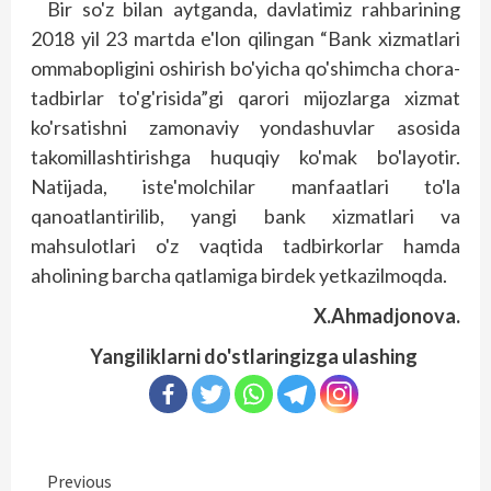
Bir so'z bilan aytganda, davlatimiz rahbarining
2018 yil 23 mart­da e'lon qilingan “Bank xizmatlari
ommabopligini oshirish bo'yicha qo'shimcha chora-
tadbirlar to'g'risida”gi qarori mijozlarga xizmat
ko'rsatishni zamonaviy yondashuvlar asosida
takomillashtirishga huquqiy ko'mak bo'layotir.
Natijada, iste'molchilar manfaatlari to'la
qanoatlantirilib, yangi bank xizmatlari va
mahsulotlari o'z vaqtida tadbirkorlar hamda
aholining barcha qatlamiga birdek yetkazilmoqda.
X.Ahmadjonova.
Yangiliklarni do'stlaringizga ulashing
Continue
Previous