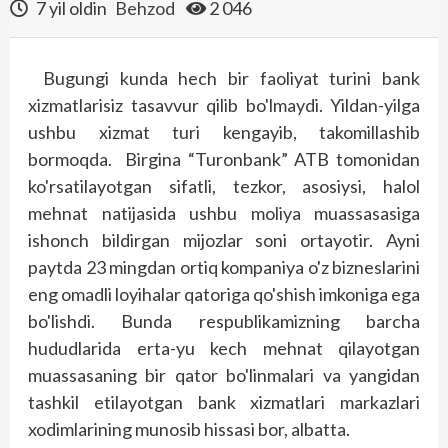
7 yil oldin
Behzod
2 046
Bugungi kunda hech bir faoliyat turini bank
xizmatlarisiz tasavvur qilib bo'lmaydi. Yildan-yilga
ushbu xizmat turi kengayib, takomillashib
bormoqda. Birgina “Turonbank” ATB tomonidan
ko'rsatilayotgan sifatli, tezkor, asosiysi, halol
mehnat natijasida ushbu moliya muassasasiga
ishonch bildirgan mijozlar soni ortayotir. Ayni
paytda 23 mingdan ortiq kompaniya o'z bizneslarini
eng omadli loyihalar qatoriga qo'shish imkoniga ega
bo'lishdi. Bunda respublikamizning barcha
hududlarida erta-yu kech mehnat qilayotgan
muassasaning bir qator bo'linmalari va yangidan
tashkil etilayotgan bank xizmatlari markazlari
xodimlarining munosib hissasi bor, albatta.