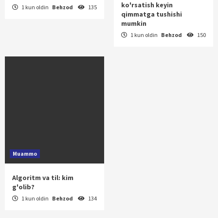
ko'rsatish keyin
1 kun oldin
Behzod
135
qimmatga tushishi
mumkin
1 kun oldin
Behzod
150
Muammo
Algoritm va til: kim
g'olib?
1 kun oldin
Behzod
134