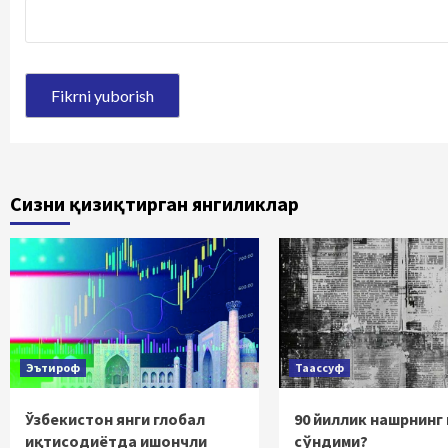
Сизни қизиқтирган янгиликлар
Эътироф
Таассуф
Ўзбекистон янги глобал
90 йиллик нашрнинг
иқтисодиётда ишончли
сўндими?