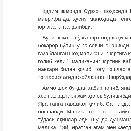
Қадим замонда Сурхон воҳасида 
маърифатда, ҳусну малоҳатда тенгс
юртларга тарқалибди.
Буни эшитган ўзга юрт подшоҳи ма
беқарор бўлиб, унга совчи юборибди
ғазабланган шоҳ маликанинг юртига 
ғолиб келиб, маликанинг юртини ва
навкари билан қочиб, тоғу тошларг
тоғлари этагида жойлашган Наврўздар
Аммо шоҳ бундан хабар топиб, яна
хос навкарлари ҳам ҳалок бўлишибди
Яратганга таваккал қилиб, Сангарда
бошлабди. Малика тоғ ошган сайин
тўдаси яқинлар эди. Шунда душман
малика: “Эй, Яратган эгам мен ҳаёт