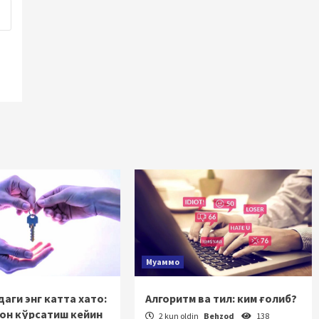
Муаммо
аги энг катта хато:
Алгоритм ва тил: ким ғолиб?
зон кўрсатиш кейин
2 kun oldin
Behzod
138