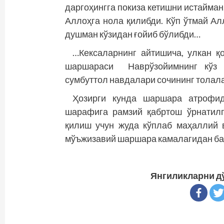
даргоҳингга покиза кетишни истайман
Аллоҳга нола қилибди. Кўп ўтмай Ал
душман кўзидан ғойиб бўлибди…
…Кексаларнинг айтишича, улкан қ
шаршараси Нав­рўзойимнинг кўз ё
сумбуттол навдалари сочининг толал
Ҳозирги кунда шаршара атрофид
шарафига рамзий қабртош ўрнатил
қилиш учун жуда кўплаб маҳаллий 
мўъжизавий шаршара камалагидан ба
Янгиликларни д