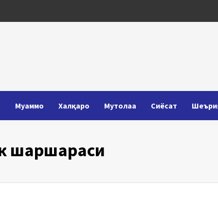
Т
Муаммо
Халқаро
Мутолаа
Сиёсат
Шеъри
ак шаршараси