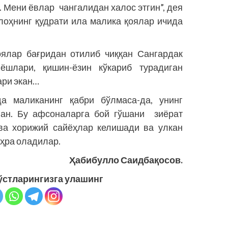
. Мени ёвлар чангалидан халос этгин”, дея
лоҳнинг қудрати ила малика қоялар ичида
оялар бағридан отилиб чиққан Сангардак
шлари, қишин-ёзин кўкариб турадиган
ари экан…
а маликанинг қабри бўлмаса-да, унинг
ган. Бу афсоналарга бой гўшани зиёрат
ва хорижий сайёҳлар келишади ва улкан
ҳра оладилар.
Ҳабибулло Саидбақосов.
ўстларингизга улашинг