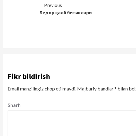
Continue
Previous
Бедор қалб битиклари
Reading
Fikr bildirish
Email manzilingiz chop etilmaydi.
Majburiy bandlar
*
bilan bel
Sharh