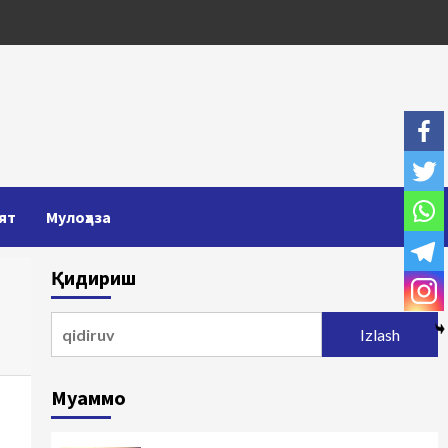
ят
Мулоҳаза
Қидириш
Qidirshish:
Муаммо