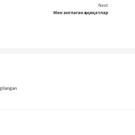
Next
Мен англаган ҳақиқатлар
gilangan