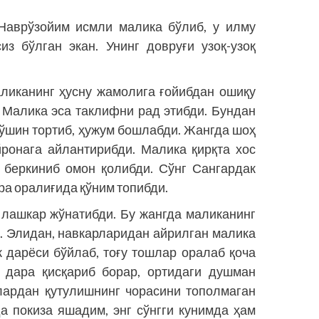
Наврўзойим исмли малика бўлиб, у илму
из бўлган экан. Унинг довруғи узоқ-узоқ
ликанинг ҳусну жамолига ғойибдан ошиқу
. Малика эса таклифни рад этибди. Бундан
қўшин тортиб, ҳужум бошлабди. Жангда шоҳ
йронага айлантирибди. Малика қирқта хос
а беркиниб омон қолибди. Сўнг Сангардак
а оралиғида қўним топибди.
 лашкар жўнатибди. Бу жангда маликанинг
. Элидан, навкарларидан айрилган малика
к дарёси бўйлаб, тоғу тошлар оралаб қоча
 дара қисқариб борар, ортидаги душман
лардан қутулишнинг чорасини тополмаган
да покиза яшадим, энг сўнгги кунимда ҳам