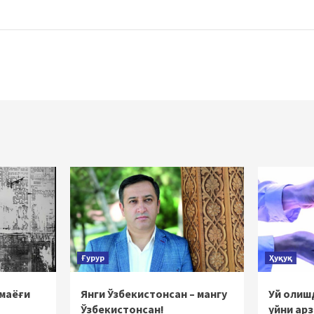
Ғурур
Ҳуқуқ
 маёғи
Янги Ўзбекистонсан – мангу
Уй олишд
Ўзбекистонсан!
уйни ар