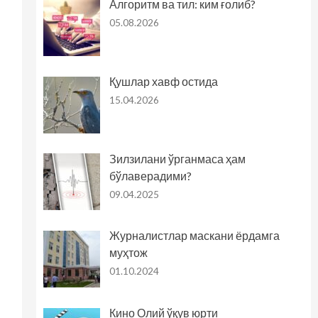
Алгоритм ва тил: ким ғолиб?
05.08.2026
Қушлар хавф остида
15.04.2026
Зилзилани ўрганмаса ҳам
бўлаверадими?
09.04.2025
Журналистлар маскани ёрдамга
муҳтож
01.10.2024
Кино Олий ўқув юрти