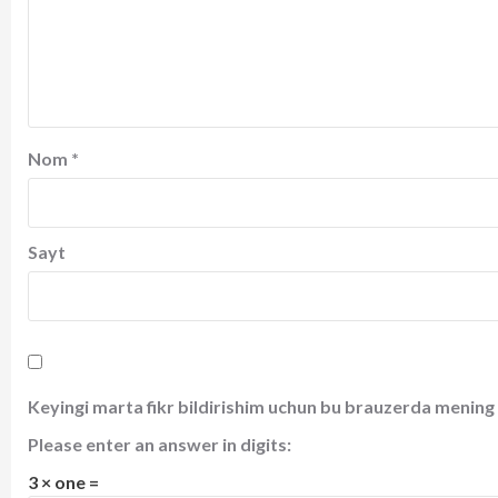
Nom
*
Sayt
Keyingi marta fikr bildirishim uchun bu brauzerda mening 
Please enter an answer in digits:
3 × one =