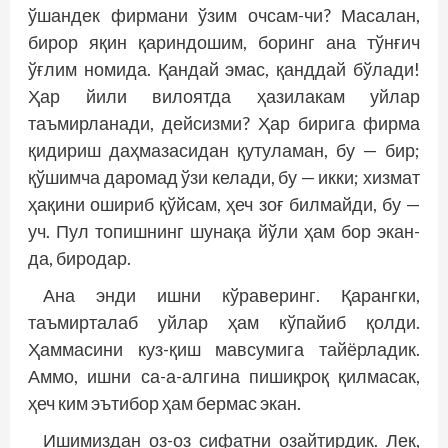
ўшандек фирмани ўзим очсам-чи? Масалан,
бирор яқин қариндошим, боринг ана тўнғич
ўғлим номида. Қандай эмас, қанддай бўлади!
Ҳар йили вилоятда ҳазилакам уйлар
таъмирланади, дейсизми? Ҳар бирига фирма
қидириш даҳмазасидан қутуламан, бу — бир;
қўшимча даромад ўзи келади, бу — икки; хизмат
ҳақини ошириб қўйсам, ҳеч зоғ билмайди, бу —
уч. Пул топишнинг шунақа йўли ҳам бор экан-
да, биродар.
Ана энди ишни кўраверинг. Қарангки,
таъмирталаб уйлар ҳам кўпайиб қолди.
Ҳаммасини куз-қиш мавсумига тайёрладик.
Аммо, ишни са-а-алгина пишиқроқ қилмасак,
ҳеч ким эътибор ҳам бермас экан.
Ишимиздан оз-оз сифатни озайтирдик. Лек,