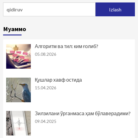
Qidirshish:
Муаммо
Алгоритм ва тил: ким ғолиб?
05.08.2026
Қушлар хавф остида
15.04.2026
Зилзилани ўрганмаса ҳам бўлаверадими?
09.04.2025