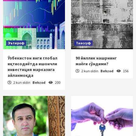
Эътироф
Таассуф
Ўзбекистон янги глобал
90 йиллик нашрнинг
иқтисодиётда ишончли
маёғи сўндими?
инвестиция марказига
2 kun oldin
Behzod
156
айланмоқда
2 kun oldin
Behzod
200