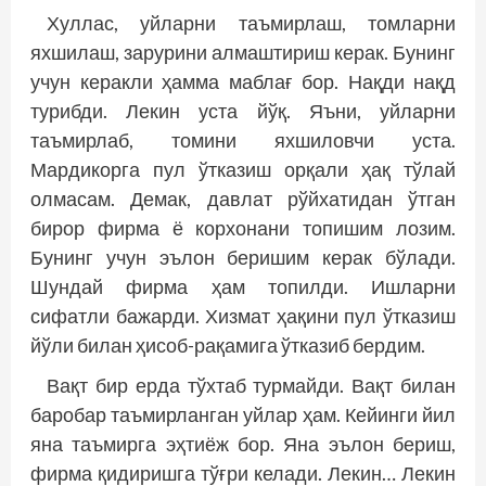
Хуллас, уйларни таъмирлаш, томларни
яхшилаш, зарурини алмаштириш керак. Бунинг
учун керакли ҳамма маблағ бор. Нақди нақд
турибди. Лекин уста йўқ. Яъни, уйларни
таъмирлаб, томини яхшиловчи уста.
Мардикорга пул ўтказиш орқали ҳақ тўлай
олмасам. Демак, давлат рўйхатидан ўтган
бирор фирма ё корхонани топишим лозим.
Бунинг учун эълон беришим керак бўлади.
Шундай фирма ҳам топилди. Ишларни
сифатли бажарди. Хизмат ҳақини пул ўтказиш
йўли билан ҳисоб-рақамига ўтказиб бердим.
Вақт бир ерда тўхтаб турмайди. Вақт билан
баробар таъмирланган уйлар ҳам. Кейинги йил
яна таъмирга эҳтиёж бор. Яна эълон бериш,
фирма қидиришга тўғри келади. Лекин… Лекин