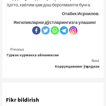
Ҳатто, хаёлим ҳам дош беролмаяпти бунга.
Отабек Исроилов.
Янгиликларни дўстларингизга улашинг
Continue
Previous
Гурвак курмакка айланмасин
Reading
Next
Коррупциянинг ўқ илдизи
Fikr bildirish