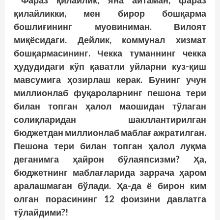
Фараз қилайлик, яна айтаман, фараз
қилайликки, мен бирор бош­қарма
бошлиғининг муовиниман. Вилоят
миқёсидаги. Дейлик, коммунал хизмат
бошқармасининг. Чекка туманнинг чекка
ҳудудидаги кўп қаватли уйларни куз-қиш
мавсумига ҳозирлаш керак. Бунинг учун
миллионлаб фуқароларнинг пешона тери
билан топган ҳалол маошидан тўлаган
солиқларидан шакллантирилган
бюджетдан миллионлаб маблағ ажратилган.
Пешона тери билан топган ҳалол луқма
деганимга ҳайрон бўлаяпсизми? Ҳа,
бюджетнинг маблағларида заррача ҳаром
аралашмаган бўлади. Ҳа-да ё бирон ким
олган порасининг 12 фоизини давлатга
тўлайдими?!