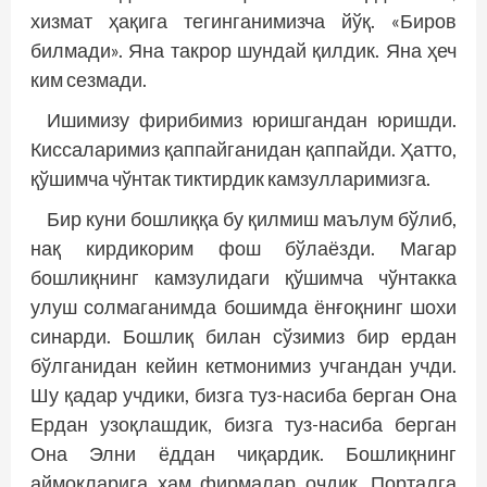
хизмат ҳақига тегинганимизча йўқ. «Биров
билмади». Яна такрор шундай қилдик. Яна ҳеч
ким сезмади.
Ишимизу фирибимиз юришгандан юришди.
Киссаларимиз қаппайганидан қаппайди. Ҳатто,
қўшимча чўнтак тиктирдик камзулларимизга.
Бир куни бошлиққа бу қилмиш маълум бўлиб,
нақ кирдикорим фош бўлаёзди. Магар
бошлиқнинг камзулидаги қўшимча чўнтакка
улуш солмаганимда бошимда ёнғоқнинг шохи
синарди. Бошлиқ билан сўзимиз бир ердан
бўлганидан кейин кетмонимиз учгандан учди.
Шу қадар учдики, бизга туз-насиба берган Она
Ердан узоқлашдик, бизга туз-насиба берган
Она Элни ёддан чиқардик. Бошлиқнинг
аймоқларига ҳам фирмалар очдик. Порталга