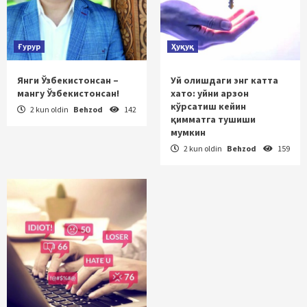
Ғурур
Ҳуқуқ
Янги Ўзбекистонсан –
Уй олишдаги энг катта
мангу Ўзбекистонсан!
хато: уйни арзон
кўрсатиш кейин
2 kun oldin
Behzod
142
қимматга тушиши
мумкин
2 kun oldin
Behzod
159