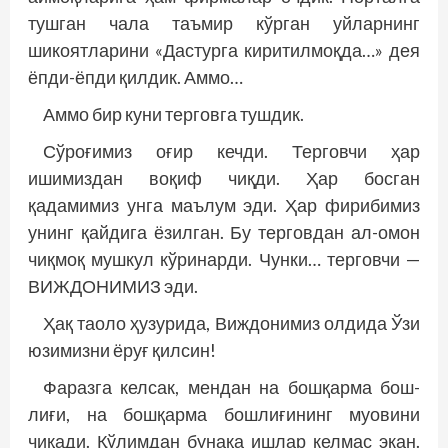
тушган чала таъмир кўрган уйларнинг
шикоятларини «Дастурга киритилмоқда…» дея
ёпди-ёпди қилдик. Аммо…
Аммо бир куни терговга тушдик.
Сўроғимиз оғир кеч­ди. Терговчи ҳар
ишимиздан воқиф чиқди. Ҳар босган
қадамимиз унга маълум эди. Ҳар фирибимиз
унинг қайдига ёзилган. Бу терговдан ал-омон
чиқмоқ мушкул кўринарди. Чунки… терговчи —
ВИЖДОНИМИЗ эди.
Ҳақ таоло ҳузурида, Виждонимиз олдида Ўзи
юзимизни ёруғ қилсин!
Фаразга келсак, мендан на бошқарма бош­
лиғи, на бошқарма бош­лиғининг муовини
чиқади. Қўлимдан бунақа ишлар келмас экан.