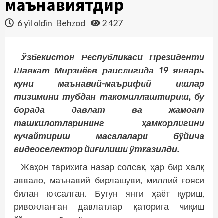
маънавиятдир
6 yil oldin
Behzod
2 427
Ўзбекистон Республикаси Президенти
Шавкат Мирзиёев раислигида 19 январь
куни маънавий-маърифий ишлар
тизимини тубдан такомиллаштириш, бу
борада давлат ва жамоат
ташкилотларининг ҳамкорлигини
кучайтириш масалалари бўйича
видеоселектор йиғилиши ўтказилди.
Жаҳон тарихига назар солсак, ҳар бир халқ
аввало, маънавий бирлашуви, миллий ғояси
билан юксалган. Бугун янги ҳаёт қуриш,
ривожланган давлатлар қаторига чиқиш