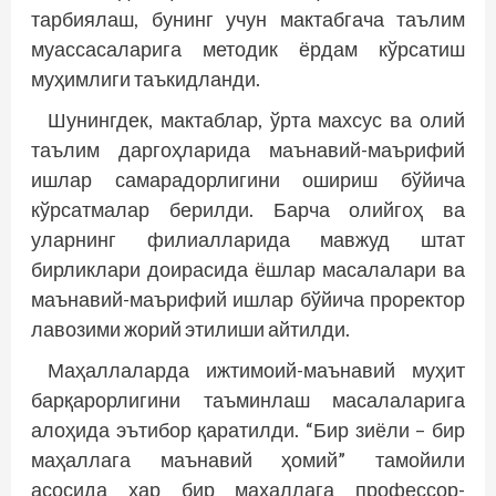
тарбиялаш, бунинг учун мактабгача таълим
муассасаларига методик ёрдам кўрсатиш
муҳимлиги таъкидланди.
Шунингдек, мактаблар, ўрта махсус ва олий
таълим даргоҳларида маънавий-маърифий
ишлар самарадорлигини ошириш бўйича
кўрсатмалар берилди. Барча олийгоҳ ва
уларнинг филиалларида мавжуд штат
бирликлари доирасида ёшлар масалалари ва
маънавий-маърифий ишлар бўйича проректор
лавозими жорий этилиши айтилди.
Маҳаллаларда ижтимоий-маънавий муҳит
барқарорлигини таъминлаш масалаларига
алоҳида эътибор қаратилди. “Бир зиёли – бир
маҳаллага маънавий ҳомий” тамойили
асосида ҳар бир маҳаллага профессор-