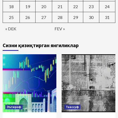
18
19
20
21
22
23
24
25
26
27
28
29
30
31
« DEK
FEV »
Сизни қизиқтирган янгиликлар
Эътироф
Таассуф