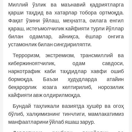
Миллий ўзлик ва маънавий қадриятларга
қарши таҳдид ва хатарлар тобора ортмоқда.
Фақат ўзини ўйлаш, меҳнатга, оилага енгил
қараш, истеъмолчилик кайфияти турли йўллар
билан одамлар, айниқса, ёшлар онгига
устамонлик билан сингдириляпти.
Терроризм, экстремизм, трансмиллий ва
кибержиноятчилик, одам савдоси,
наркотрафик каби таҳдидлар хавфи ошиб
бормоқда. Баъзи ҳудудларда атайин
беқарорлик юзага келтирилиб, норозилик
кайфияти авж олдирилмоқда.
Бундай таҳликали вазиятда ҳушёр ва огоҳ
бўлиб, халқимизнинг тинчлиги, мамлакатимиз
манфаатларини ўйлаб яшаш зарур.