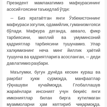
Президент мамлакатимиз мафкурасининг
асосий ғоясини таъкидлаб ўтди:
— Биз яратаётган янги Ўзбекистоннинг
мафкураси эзгулик, одамийлик, гуманизм ғоя­­си
бўлади. Мафкура деганда, аввало, фикр
тарбиясини, миллий ва умуминсоний
қадриятлар тарбиясини тушунамиз. Улар
халқимизнинг неча минг йиллик ҳаётий
тушунча ва қадриятларига асосланган, — деди
давлатимиз раҳбари.
Маълумки, бугун дунёда кескин кураш ва
рақобат ҳукм сурмоқда, манфаатлар
тўқнашуви кучаймоқда. Глобаллашув
жараёнлари инсоният учун беқиёс янги
имкониятлар билан бирга кутилмаган
муаммоларни ҳам келтириб чиқармоқда.