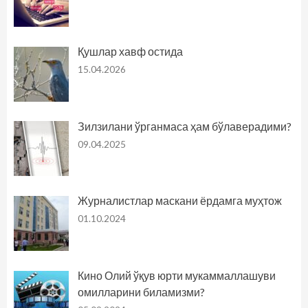
Қушлар хавф остида
15.04.2026
Зилзилани ўрганмаса ҳам бўлаверадими?
09.04.2025
Журналистлар маскани ёрдамга муҳтож
01.10.2024
Кино Олий ўқув юрти мукаммаллашуви
омилларини биламизми?