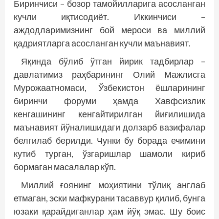
Биринчиси – бозор тамойилларига асосланган
кучли иқтисодиёт. Иккинчиси –
аждодларимизнинг бой мероси ва миллий
қадриятларга асосланган кучли маънавият.
Яқинда бўлиб ўтган йирик тадбирлар –
давлатимиз раҳбарининг Олий Мажлисга
Мурожаатномаси, Ўзбекистон ёшларининг
биринчи форуми ҳамда Хавфсизлик
кенгашининг кенгайтирилган йиғилишида
маънавият йўналишидаги долзарб вазифалар
белгилаб берилди. Чунки бу борада ечимини
кутиб турган, ўзгаришлар шамоли кириб
бормаган масалалар кўп.
Миллий ғоянинг моҳиятини тўлиқ англаб
етмаган, эски мафкурани тасаввур қилиб, бунга
юзаки қарайдиганлар ҳам йўқ эмас. Шу боис