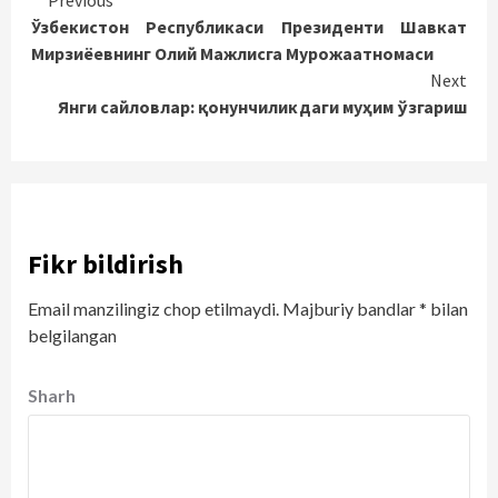
Continue
Previous
Ўзбекистон Республикаси Президенти Шавкат
Reading
Мирзиёевнинг Олий Мажлисга Мурожаатномаси
Next
Янги сайловлар: қонунчиликдаги муҳим ўзгариш
Fikr bildirish
Email manzilingiz chop etilmaydi.
Majburiy bandlar
*
bilan
belgilangan
Sharh