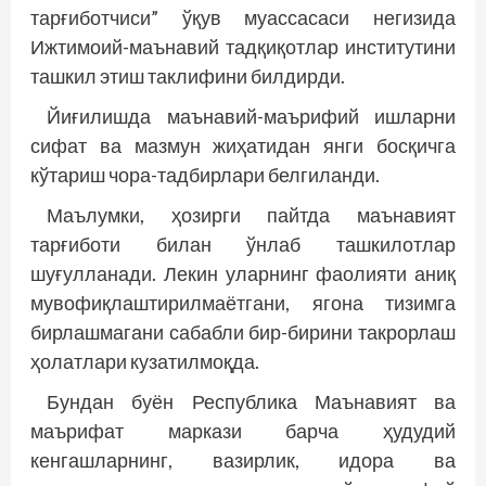
тарғиботчиси” ўқув муассасаси негизида
Ижтимоий-маънавий тадқиқотлар институтини
ташкил этиш таклифини билдирди.
Йиғилишда маънавий-маърифий ишларни
сифат ва мазмун жиҳатидан янги босқичга
кўтариш чора-тадбирлари белгиланди.
Маълумки, ҳозирги пайтда маънавият
тарғиботи билан ўнлаб ташкилотлар
шуғулланади. Лекин уларнинг фаолияти аниқ
мувофиқлаштирилмаётгани, ягона тизимга
бирлашмагани сабабли бир-бирини такрорлаш
ҳолатлари кузатилмоқда.
Бундан буён Республика Маънавият ва
маърифат маркази барча ҳудудий
кенгашларнинг, вазирлик, идора ва