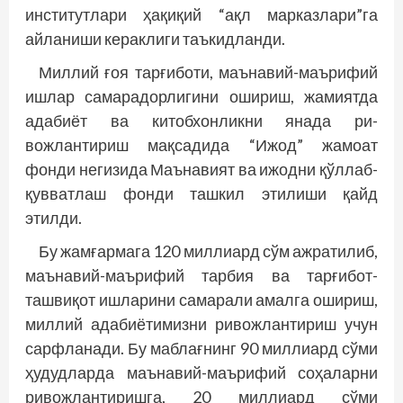
институтлари ҳақиқий “ақл марказлари”га
айланиши кераклиги таъкидланди.
Миллий ғоя тарғиботи, маънавий-маърифий
ишлар самарадорлигини ошириш, жамиятда
адабиёт ва китобхонликни янада ри­
вожлантириш мақсадида “Ижод” жамоат
фонди негизида Маънавият ва ижодни қўллаб-
қувватлаш фонди ташкил этилиши қайд
этилди.
Бу жамғармага 120 миллиард сўм ажратилиб,
маънавий-маърифий тарбия ва тарғибот-
ташвиқот ишларини самарали амалга ошириш,
миллий адабиётимизни ривожлантириш учун
сарфланади. Бу маблағнинг 90 миллиард сўми
ҳудудларда маънавий-маърифий соҳаларни
ривожлантиришга, 20 миллиард сўми