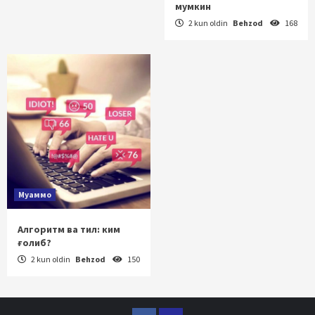
мумкин
2 kun oldin
Behzod
168
Муаммо
Алгоритм ва тил: ким
ғолиб?
2 kun oldin
Behzod
150