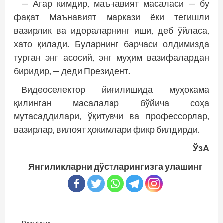
— Агар кимдир, маънавият масаласи — бу
фақат Маънавият маркази ёки тегишли
вазирлик ва идораларнинг иши, деб ўйласа,
хато қилади. Буларнинг барчаси олдимизда
турган энг асосий, энг муҳим вазифалардан
биридир, — деди Президент.
Видеоселектор йиғилишида муҳокама
қилинган масалалар бўйича соҳа
мутасаддилари, ўқитувчи ва профессорлар,
вазирлар, вилоят ҳокимлари фикр билдирди.
ЎзА
Янгиликларни дўстларингизга улашинг