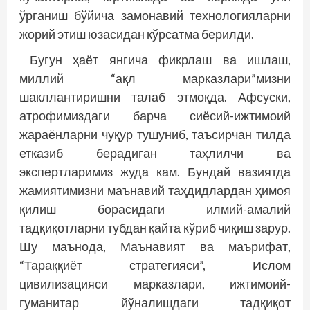
ўрганиш бўйича замонавий технологияларни
жорий этиш юзасидан кўрсатма берилди.
Бугун ҳаёт янгича фикрлаш ва ишлаш,
миллий “ақл марказлари”мизни
шакллантиришни талаб этмоқда. Афсуски,
атрофимиздаги барча сиёсий-ижтимоий
жараёнларни чуқур тушуниб, таъсирчан тилда
етказиб берадиган таҳлилчи ва
экспертларимиз жуда кам. Бундай вазиятда
жамиятимизни маънавий таҳдидлардан ҳимоя
қилиш борасидаги илмий-амалий
тадқиқотларни тубдан қайта кўриб чиқиш зарур.
Шу маънода, Маънавият ва маърифат,
“Тараққиёт стратегияси”, Ислом
цивилизацияси марказлари, ижтимоий-
гуманитар йўналишдаги тадқиқот