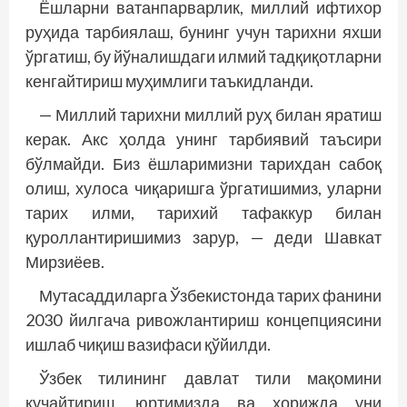
Ёшларни ватанпарварлик, миллий ифтихор
руҳида тарбиялаш, бунинг учун тарихни яхши
ўргатиш, бу йўналишдаги илмий тадқиқотларни
кенгайтириш муҳимлиги таъкидланди.
— Миллий тарихни миллий руҳ билан яратиш
керак. Акс ҳолда унинг тарбиявий таъсири
бўлмайди. Биз ёшларимизни тарихдан сабоқ
олиш, хулоса чиқаришга ўргатишимиз, уларни
тарих илми, тарихий тафаккур билан
қуроллантиришимиз зарур, — деди Шавкат
Мирзиёев.
Мутасаддиларга Ўзбекистонда тарих фанини
2030 йилгача ривожлантириш концеп­циясини
ишлаб чиқиш вазифаси қўйилди.
Ўзбек тилининг давлат тили мақомини
кучайтириш, юртимизда ва хорижда уни