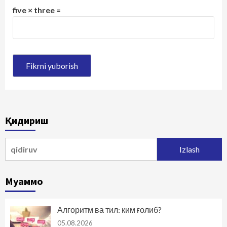
five × three =
Қидириш
Qidirshish:
Муаммо
Алгоритм ва тил: ким ғолиб?
05.08.2026