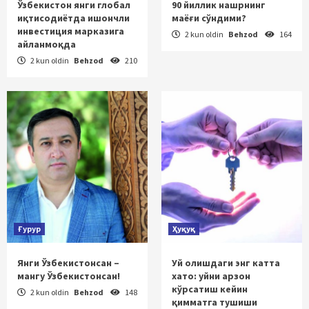
Ўзбекистон янги глобал
90 йиллик нашрнинг
иқтисодиётда ишончли
маёғи сўндими?
инвестиция марказига
2 kun oldin
Behzod
164
айланмоқда
2 kun oldin
Behzod
210
Ғурур
Ҳуқуқ
Янги Ўзбекистонсан –
Уй олишдаги энг катта
мангу Ўзбекистонсан!
хато: уйни арзон
кўрсатиш кейин
2 kun oldin
Behzod
148
қимматга тушиши