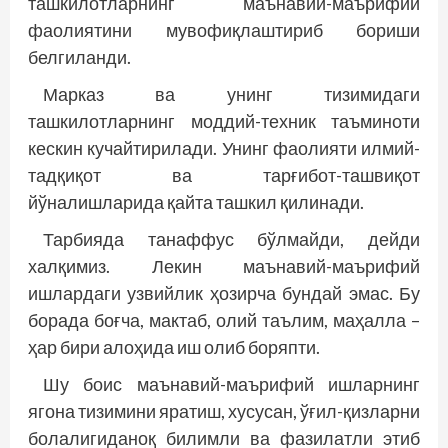
ташкилотларнинг маънавий-маърифий
фаолиятини мувофиқлаштириб бориши
белгиланди.
Марказ ва унинг тизимидаги
ташкилотларнинг моддий-техник таъминоти
кескин кучайтирилади. Унинг фаолияти илмий-
тадқиқот ва тарғибот-ташвиқот
йўналишларида қайта ташкил қилинади.
Тарбияда танаффус бўлмайди, дей­ди
халқимиз. Лекин маънавий-маърифий
ишлардаги узвийлик ҳозирча бундай эмас. Бу
борада боғча, мактаб, олий таълим, маҳалла –
ҳар бири алоҳида иш олиб боряпти.
Шу боис маънавий-маърифий ишларнинг
ягона тизимини яратиш, хусусан, ўғил-қизларни
болалигиданоқ билимли ва фазилатли этиб