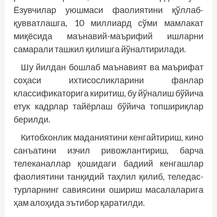
Ёзувчилар уюшмаси фаолиятини қўллаб-
қувватлашга, 10 миллиард сўми мамлакат
миқёсида маънавий-маърифий ишларни
самарали ташкил қилишга йўналтирилади.
Шу йилдан бошлаб маънавият ва маърифат
соҳаси ихтисосликларини фанлар
классификаторига киритиш, бу йўналиш бўйича
етук кадрлар тайёрлаш бўйича топшириқлар
берилди.
Китобхонлик маданиятини кенгайтириш, кино
санъатини изчил ривожлантириш, барча
телеканаллар қошидаги бадиий кенгашлар
фаолиятини танқидий таҳлил қилиб, теледас­
турларнинг савиясини ошириш масалаларига
ҳам алоҳида эътибор қаратилди.