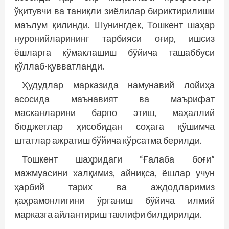
ўқитувчи ва таниқли зиёлилар бириктирилиши
маълум қилинди. Шунингдек, Тошкент шаҳар
нуронийларининг тарбияси оғир, ишсиз
ёшларга кўмаклашиш бўйича ташаббуси
қўллаб-қувватланди.
Ҳудудлар марказида намунавий лойиҳа
асосида маънавият ва маърифат
масканларини барпо этиш, маҳаллий
бюджетлар ҳисобидан соҳага қўшимча
штатлар ажратиш бў­йича кўрсатма берилди.
Тошкент шаҳридаги “Ғалаба боғи”
мажмуасини халқимиз, айниқса, ёшлар учун
ҳарбий тарих ва аждодларимиз
қаҳрамонлигини ўрганиш бўйича илмий
марказга айлантириш таклифи билдирилди.