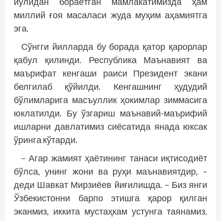
йўлидан бораётган мамлакатимизда ҳам
миллий ғоя масаласи жуда муҳим аҳамиятга
эга.
Сўнгги йилларда бу борада қатор қарорлар
қабул қилинди. Республика Маънавият ва
маърифат кенгаши раиси Президент экани
белгилаб қўйилди. Кенгашнинг ҳудудий
бўлимларига масъуллик ҳокимлар зиммасига
юклатилди. Бу ўзгариш маънавий-маърифий
ишларни давлатимиз сиёсатида янада юксак
ўринга кўтарди.
– Агар жамият ҳаётининг танаси иқтисодиёт
бўлса, унинг жони ва руҳи маънавиятдир, –
деди Шавкат Мирзиёев йиғилишда. – Биз янги
Ўзбекистонни барпо этишга қарор қилган
эканмиз, иккита мустаҳкам устунга таянамиз.