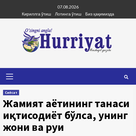
Skip
07.08.2026
to
Кириллга ўтиш
Лотинга ўтиш
Биз ҳақимизда
content
Primary
Menu
Сиёсат
Жамият ҳаётининг танаси
иқтисодиёт бўлса, унинг
жони ва руҳи