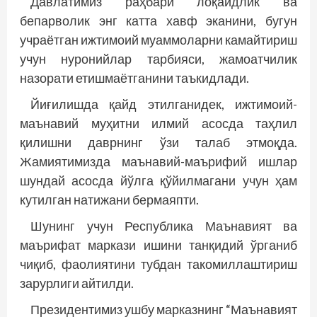
Давлатимиз раҳбари лоқайдлик ва
бепарволик энг катта хавф эканини, бугун
учраётган ижтимоий муаммоларни камайтириш
учун нуронийлар тарбияси, жамоатчилик
назорати етишмаётганини таъкидлади.
Йиғилишда қайд этилганидек, ижтимоий-
маънавий муҳитни илмий асосда таҳлил
қилишни даврнинг ўзи талаб этмоқда.
Жамиятимизда маънавий-маърифий ишлар
шундай асосда йўлга қўйилмагани учун ҳам
кутилган натижани бермаяпти.
Шунинг учун Республика Маънавият ва
маърифат маркази ишини танқидий ўрганиб
чиқиб, фаолиятини тубдан такомиллаштириш
зарурлиги айтилди.
Президентимиз ушбу марказнинг “Маънавият