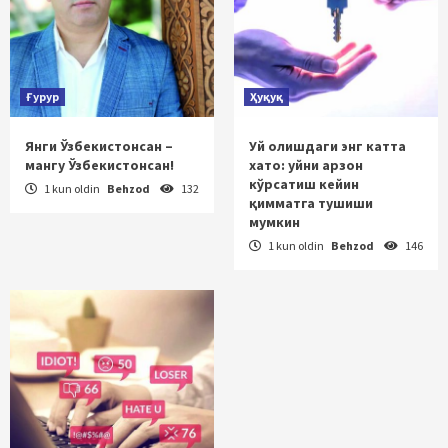
Ғурур
Ҳуқуқ
Янги Ўзбекистонсан –
Уй олишдаги энг катта
мангу Ўзбекистонсан!
хато: уйни арзон
кўрсатиш кейин
1 kun oldin
Behzod
132
қимматга тушиши
мумкин
1 kun oldin
Behzod
146