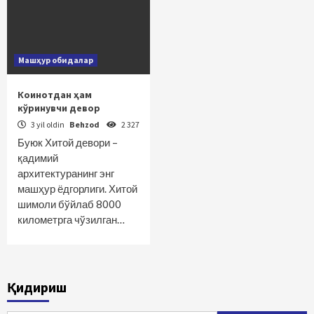
Машҳур обидалар
Коинотдан ҳам
кўринувчи девор
3 yil oldin
Behzod
2 327
Буюк Хитой девори –
қадимий
архитектуранинг энг
машҳур ёдгорлиги. Хитой
шимоли бўйлаб 8000
километрга чўзилган…
Қидириш