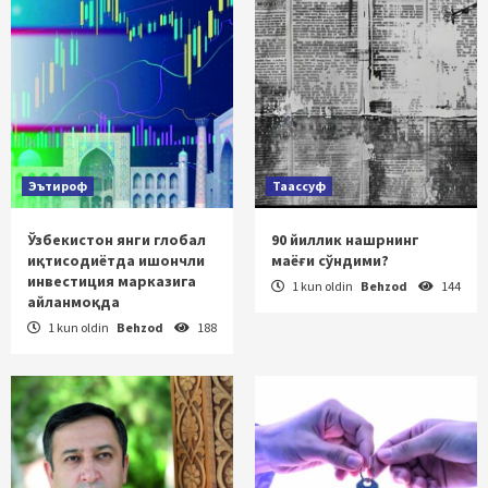
Эътироф
Таассуф
Ўзбекистон янги глобал
90 йиллик нашрнинг
иқтисодиётда ишончли
маёғи сўндими?
инвестиция марказига
1 kun oldin
Behzod
144
айланмоқда
1 kun oldin
Behzod
188