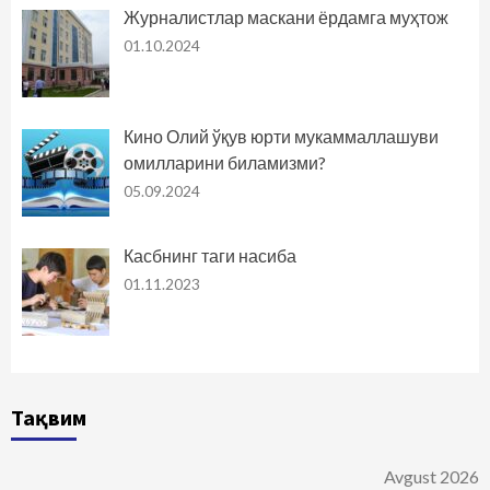
Журналистлар маскани ёрдамга муҳтож
01.10.2024
Кино Олий ўқув юрти мукаммаллашуви
омилларини биламизми?
05.09.2024
Касбнинг таги насиба
01.11.2023
Тақвим
Avgust 2026