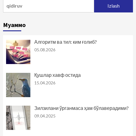
Qidirshish:
Муаммо
Алгоритм ва тил: ким ғолиб?
05.08.2026
Қушлар хавф остида
15.04.2026
Зилзилани ўрганмаса ҳам бўлаверадими?
09.04.2025