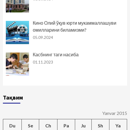
Кино Олий ўқув юрти мукаммаллашуви
омилларини биламизми?
05.09.2024
Касбнинг таги насиба
01.11.2023
Тақвим
Yanvar 2015
Du
Se
Ch
Pa
Ju
Sh
Ya