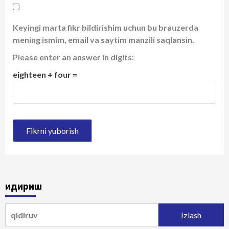
Keyingi marta fikr bildirishim uchun bu brauzerda
mening ismim, email va saytim manzili saqlansin.
Please enter an answer in digits:
eighteen + four =
Қидириш
Qidirshish: