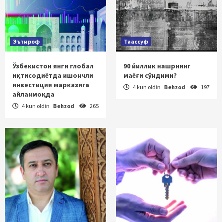
Эътироф
Таассуф
Ўзбекистон янги глобал
90 йиллик нашрнинг
иқтисодиётда ишончли
маёғи сўндими?
инвестиция марказига
4 kun oldin
Behzod
197
айланмоқда
4 kun oldin
Behzod
265