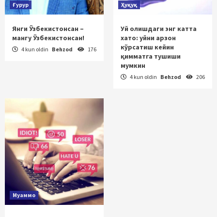
Ғурур
Ҳуқуқ
Янги Ўзбекистонсан –
Уй олишдаги энг катта
мангу Ўзбекистонсан!
хато: уйни арзон
кўрсатиш кейин
4 kun oldin
Behzod
176
қимматга тушиши
мумкин
4 kun oldin
Behzod
206
Муаммо