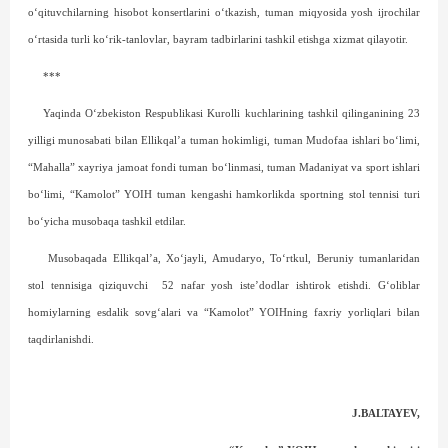
o‘qituvchilarning hisobot konsertlarini o‘tkazish, tuman miqyosida yosh ijrochilar
o‘rtasida turli ko‘rik-tanlovlar, bayram tadbirlarini tashkil etishga xizmat qilayotir.
***
Yaqinda O‘zbekiston Respublikasi Kurolli kuchlarining tashkil qilinganining 23
yilligi munosabati bilan Ellikqal’a tuman hokimligi, tuman Mudofaa ishlari bo‘limi,
“Mahalla” xayriya jamoat fondi tuman bo‘linmasi, tuman Madaniyat va sport ishlari
bo‘limi, “Kamolot” YOIH tuman kengashi hamkorlikda sportning stol tennisi turi
bo‘yicha musobaqa tashkil etdilar.
Musobaqada Ellikqal’a, Xo‘jayli, Amudaryo, To‘rtkul, Beruniy tumanlaridan
stol tennisiga qiziquvchi
52 nafar yosh iste’dodlar ishtirok etishdi. G‘oliblar
homiylarning esdalik sovg‘alari va “Kamolot” YOIHning faxriy yorliqlari bilan
taqdirlanishdi.
J.BALTAYEV,