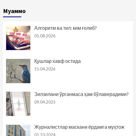
Муаммо
Алгоритм ва тил: ким ғолиб?
05.08.2026
Қушлар хавф остида
15.04.2026
Зилзилани ўрганмаса ҳам бўлаверадими?
09.04.2025
Журналистлар маскани ёрдамга муҳтож
01.10.2024