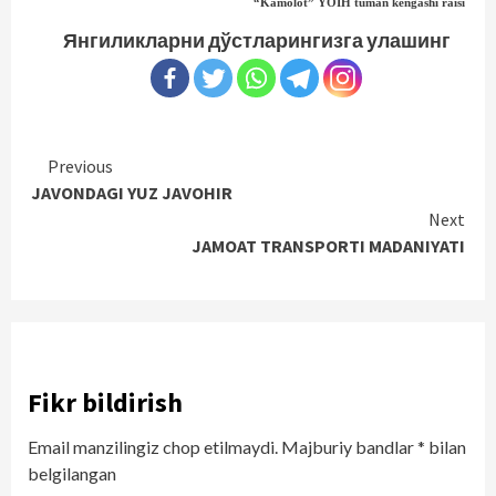
“Kamolot” YOIH tuman kengashi raisi
Янгиликларни дўстларингизга улашинг
Continue
Previous
JAVONDAGI YUZ JAVOHIR
Reading
Next
JAMOAT TRANSPORTI MADANIYATI
Fikr bildirish
Email manzilingiz chop etilmaydi.
Majburiy bandlar
*
bilan
belgilangan