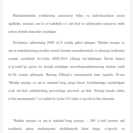
Mamlakatimizda yoshlarning zamonaviy bilim va kasb-hunarlarni puxta
egallashi, xususan, san’at yo‘nalishida o‘z iste’dod va salohiyatini namoyon etishi
uchun alohida sharoitlar yaratilgan.
Davlatimiz rahbarining 2008 yil 8 iyulda qabul qilingan “Bolalar musiqa va
san’at maktablarining moddiy-texnik bazasini mustahkamlash va ularning faoliyatini
yanada yaxshilash bo‘yicha 2009-2014 yillarga mo‘ljallangan Davlat dasturi
to‘g‘risida”gi qarori bu borada erishilgan muvaffaqiyatlarimizning muhim omili
bo‘lib xizmat qilmoqda. Bizning Ellikqal’a tumanimizda ham yaqinda 18-son
“Bolalar musiqa va san’at maktabi”ning yangi binosi foydalanishga topshirilgani
yosh iste’dod sohiblarining quvonchiga quvonch qo‘shdi. Hozirgi kunda ushbu
ta’lim muassasasida 7 yo‘nalish bo‘yicha 153 nafar o‘quvchi ta’lim olmoqda.
“Bolalar musiqa va san’at maktabi”ning ayniqsa – 200 o‘rinli konsert zali
yoshlarda sahna madaniyatini shakllantirish bilan birga, o‘quvchi va