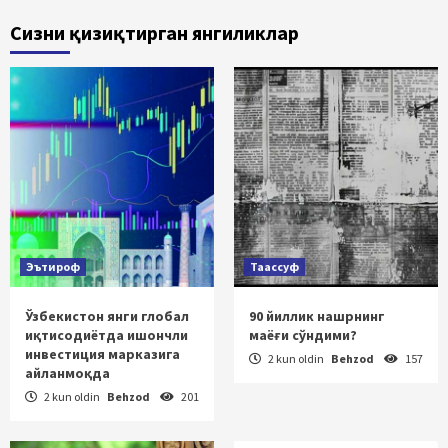
Сизни қизиқтирган янгиликлар
Эътироф
Таассуф
Ўзбекистон янги глобал
90 йиллик нашрнинг
иқтисодиётда ишончли
маёғи сўндими?
инвестиция марказига
2 kun oldin
Behzod
157
айланмоқда
2 kun oldin
Behzod
201