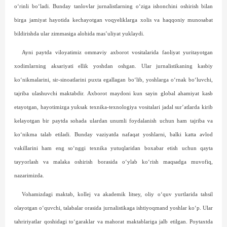
o‘rinli bo‘ladi. Bunday tanlovlar jurnalistlarning o‘ziga ishonchini oshirish bilan
birga jamiyat hayotida kechayotgan voqyeliklarga xolis va haqqoniy munosabat
bildirishda ular zimmasiga alohida mas’uliyat yuklaydi.
Ayni paytda viloyatimiz ommaviy axborot vositalarida faoliyat yuritayotgan
xodimlarning aksariyati ellik yoshdan oshgan. Ular jurnalistikaning kasbiy
ko‘nikmalarini, sir-sinoatlarini puxta egallagan bo‘lib, yoshlarga o‘rnak bo‘luvchi,
tajriba ulashuvchi maktabdir. Axborot maydoni kun sayin global ahamiyat kasb
etayotgan, hayotimizga yuksak texnika-texnologiya vositalari jadal sur’atlarda kirib
kelayotgan bir paytda sohada ulardan unumli foydalanish uchun ham tajriba va
ko‘nikma talab etiladi. Bunday vaziyatda nafaqat yoshlarni, balki katta avlod
vakillarini ham eng so‘nggi texnika yutuqlaridan boxabar etish uchun qayta
tayyorlash va malaka oshirish borasida o‘ylab ko‘rish maqsadga muvofiq,
nazarimizda.
Vohamizdagi maktab, kollej va akademik litsey, oliy o‘quv yurtlarida tahsil
olayotgan o‘quvchi, talabalar orasida jurnalistikaga ishtiyoqmand yoshlar ko‘p. Ular
tahririyatlar qoshidagi to‘garaklar va mahorat maktablariga jalb etilgan. Poytaxtda