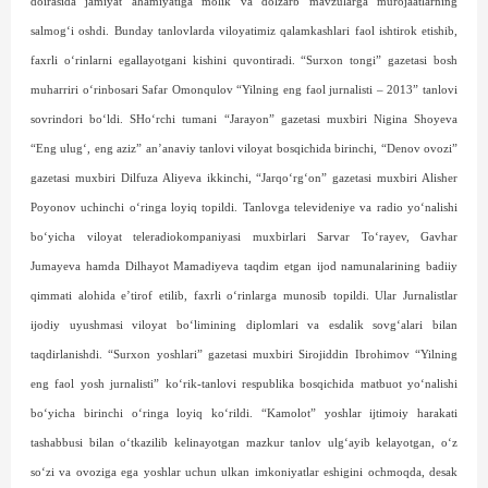
doirasida jamiyat ahamiyatiga molik va dolzarb mavzularga murojaatlarning
salmog‘i oshdi. Bunday tanlovlarda viloyatimiz qalamkashlari faol ishtirok etishib,
faxrli o‘rinlarni egallayotgani kishini quvontiradi. “Surxon tongi” gazetasi bosh
muharriri o‘rinbosari Safar Omonqulov “Yilning eng faol jurnalisti – 2013” tanlovi
sovrindori bo‘ldi. SHo‘rchi tumani “Jarayon” gazetasi muxbiri Nigina Shoyeva
“Eng ulug‘, eng aziz” an’anaviy tanlovi viloyat bosqichida birinchi, “Denov ovozi”
gazetasi muxbiri Dilfuza Aliyeva ikkinchi, “Jarqo‘rg‘on” gazetasi muxbiri Alisher
Poyonov uchinchi o‘ringa loyiq topildi. Tanlovga televideniye va radio yo‘nalishi
bo‘yicha viloyat teleradiokompaniyasi muxbirlari Sarvar To‘rayev, Gavhar
Jumayeva hamda Dilhayot Mamadiyeva taqdim etgan ijod namunalarining badiiy
qimmati alohida e’tirof etilib, faxrli o‘rinlarga munosib topildi. Ular Jurnalistlar
ijodiy uyushmasi viloyat bo‘limining diplomlari va esdalik sovg‘alari bilan
taqdirlanishdi. “Surxon yoshlari” gazetasi muxbiri Sirojiddin Ibrohimov “Yilning
eng faol yosh jurnalisti” ko‘rik-tanlovi respublika bosqichida matbuot yo‘nalishi
bo‘yicha birinchi o‘ringa loyiq ko‘rildi. “Kamolot” yoshlar ijtimoiy harakati
tashabbusi bilan o‘tkazilib kelinayotgan mazkur tanlov ulg‘ayib kelayotgan, o‘z
so‘zi va ovoziga ega yoshlar uchun ulkan imkoniyatlar eshigini ochmoqda, desak