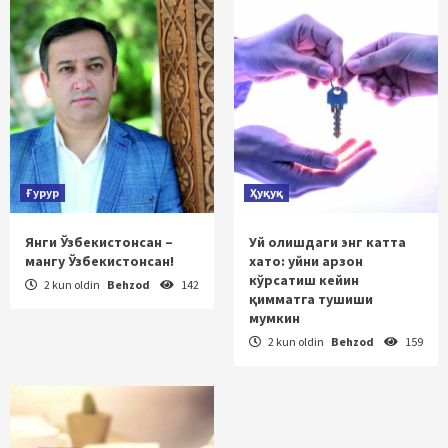
Ғурур
Ҳуқуқ
Янги Ўзбекистонсан –
Уй олишдаги энг катта
мангу Ўзбекистонсан!
хато: уйни арзон
кўрсатиш кейин
2 kun oldin
Behzod
142
қимматга тушиши
мумкин
2 kun oldin
Behzod
159