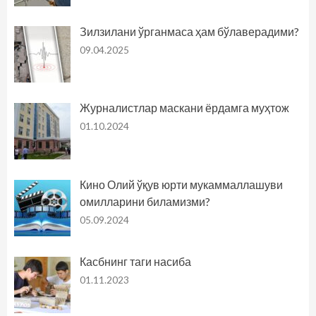
Зилзилани ўрганмаса ҳам бўлаверадими?
09.04.2025
Журналистлар маскани ёрдамга муҳтож
01.10.2024
Кино Олий ўқув юрти мукаммаллашуви
омилларини биламизми?
05.09.2024
Касбнинг таги насиба
01.11.2023