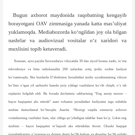
Bugun axborot maydonida raqobatning kengayib
borayotgani OAV zimmasiga yanada katta mas’uliyat
yuklamoqda. Mediabozorda ko‘ngildan joy ola bilgan
nashrlar va audiovizual vositalar o‘z xaridori va
muxlisini topib ketaveradi.
Xususan, ayni paytda Surxondaryo viloyatida 30 dan ziyod bosma nashr, to‘rtta
televideniye va bitta radiokanalda 200 nafardan ortiq ijodiy xodim faoliyat
ko‘rsatmoqda. Shu kunlarda O‘zbekiston Jurnalistlari ijodiy uyushmasining viloyat
bo‘limi o‘tgan yil sarhisobi hamda joriy yildagi vazifalarni ko‘rib chiqib, o‘z ish
rejalarini belgilab oldi. Bu borada davlatimiz rahbarining “Eng asosiy mezon –
hayot haqiqatini aks ettirish” asari vohamiz jurna­listlari faoliyatini izga solishda
muhim dasturilamal bo‘lmoqda. Asarda: “Hozirgi vaqtda ommaviy axborot
vositalarining vazifalari ham, ular oldiga qo‘yiladigan talablar ham ko‘p. Lekin eng
muhimi – hayot haqiqatini to‘laqonli aks ettirishdan iborat. Chunki haqiqat
jurnalistikaning o‘zgarmas va doimiy sharti bo‘lib kelgan va shunday bo‘lib qolishi