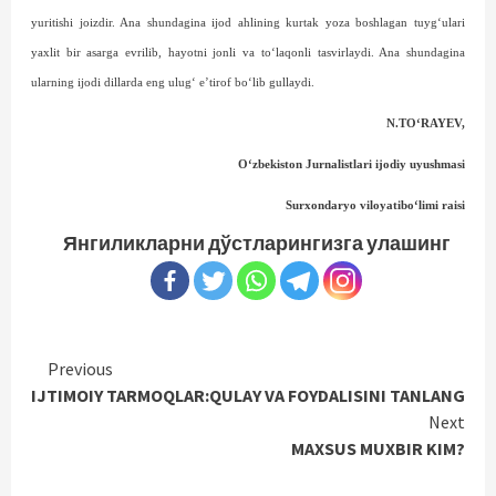
yuritishi joizdir. Ana shundagina ijod ahlining kurtak yoza boshlagan tuyg‘ulari
yaxlit bir asarga evrilib, hayotni jonli va to‘laqonli tasvirlaydi. Ana shundagina
ularning ijodi dillarda eng ulug‘ e’tirof bo‘lib gullaydi.
N.TO‘RAYEV,
O‘zbekiston Jurnalistlari ijodiy uyushmasi
Surxondaryo viloyati
bo‘limi raisi
Янгиликларни дўстларингизга улашинг
Continue
Previous
IJTIMOIY TARMOQLAR:QULAY VA FOYDALISINI TANLANG
Reading
Next
MAXSUS MUXBIR KIM?