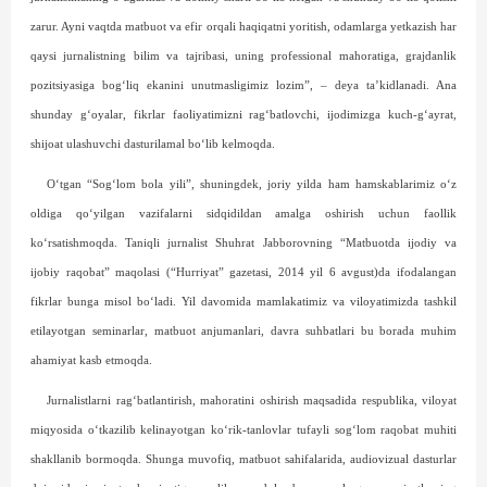
zarur. Ayni vaqtda matbuot va efir orqali haqiqatni yoritish, odamlarga yetkazish har
qaysi jurnalistning bilim va tajribasi, uning professional mahoratiga, grajdanlik
pozitsiyasiga bog‘liq ekanini unutmasligimiz lozim”, – deya ta’kidlanadi. Ana
shunday g‘oyalar, fikrlar faoliyatimizni rag‘batlovchi, ijodimizga kuch-g‘ayrat,
shijoat ulashuvchi das­turilamal bo‘lib kelmoqda.
O‘tgan “Sog‘lom bola yili”, shuningdek, joriy yilda ham hamskablarimiz o‘z
oldiga qo‘yilgan vazifalarni sidqidildan amalga oshirish uchun faollik
ko‘rsatishmoqda. Taniqli jurnalist Shuhrat Jabborovning “Matbuotda ijodiy va
ijobiy raqobat” maqolasi (“Hurriyat” gazetasi, 2014 yil 6 avgust)da ifodalangan
fikrlar bunga misol bo‘ladi. Yil davomida mamlakatimiz va viloyatimizda tashkil
etilayotgan seminarlar, matbuot anjumanlari, davra suhbatlari bu borada muhim
ahamiyat kasb etmoqda.
Jurnalistlarni rag‘batlantirish, mahoratini oshirish maqsadida respublika, viloyat
miqyosida o‘tkazilib kelinayotgan ko‘rik-tanlovlar tufayli sog‘lom raqobat muhiti
shakllanib bormoqda. Shunga muvofiq, matbuot sahifalarida, audiovizual dasturlar