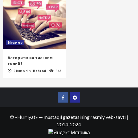
Муаммо
Алгоритм ва тил: ким
ғолиб?
2 kun oldin
Behzod
143
Facebook
Telegram
©
«Hurriyat»
— mustaqil gazetasining rasmiy veb-sayti
|
2014-2024