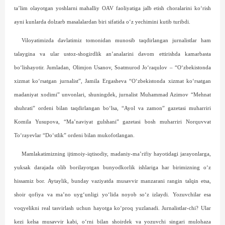
ta’lim olayotgan yoshlarni mahalliy OAV faoliyatiga jalb etish choralarini ko‘rish
ayni kunlarda dolzarb masalalardan biri sifatida o‘z yechimini kutib turibdi.
Viloyatimizda davlatimiz tomonidan munosib taqdirlangan jurnalist­lar ham
talaygina va ular ustoz-shogirdlik an’analarini davom ettirishda kamarbasta
bo‘lishayotir. Jumladan, Olimjon Usanov, Soatmurod Jo‘raqulov – “O‘zbekistonda
xizmat ko‘rsatgan jurnalist”, Jamila Ergasheva “O‘zbekistonda xizmat ko‘rsatgan
madaniyat xodimi” unvonlari, shuningdek, jurnalist Muhammad Azimov “Mehnat
shuhrati” ordeni bilan taqdirlangan bo‘lsa, “Ayol va zamon” gazetasi muharriri
Komila Yusupova, “Ma’naviyat gulshani” gazetasi bosh muharriri Norquvvat
To‘rayevlar “Do‘stlik” ordeni bilan mukofotlangan.
Mamlakatimizning ijtimoiy-iqtisodiy, madaniy-ma’rifiy hayotidagi jarayonlarga,
yuksak darajada olib borilayotgan bunyodkorlik ishlariga har birimizning o‘z
hissamiz bor. Aytaylik, bunday vaziyatda musavvir manzarani rangin talqin etsa,
shoir qofiya va ma’no uyg‘unligi yo‘lida noyob so‘z izlaydi. Yozuvchilar esa
voqyelikni real tasvirlash uchun hayotga ko‘proq yuzlanadi. Jurnalistlar-chi? Ular
kezi kelsa musavvir kabi, o‘rni bilan shoirdek va yozuvchi singari mulohaza