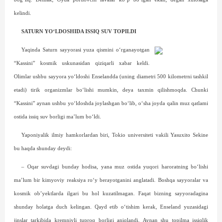
kelindi.
SATURN YO‘LDOSHIDA ISSIQ SUV TOPILDI
Yaqinda Saturn sayyorasi yuza qismini o‘rganayotgan
“Kassini” kosmik uskunasidan qiziqarli xabar keldi.
Olimlar ushbu sayyora yo‘ldoshi Enselandda (uning diametri 500 kilometrni tashkil
etadi) tirik organizmlar bo‘lishi mumkin, deya taxmin qilishmoqda. Chunki
“Kassini” aynan ushbu yo‘ldoshda joylashgan bo‘lib, o‘sha joyda qalin muz qatlami
ostida issiq suv borligi ma’lum bo‘ldi.
Yaponiyalik ilmiy hamkorlardan biri, Tokio universiteti vakili Yasuxito Sekine
bu haqda shunday deydi:
– Oqar suvdagi bunday hodisa, yana muz ostida yuqori haroratning bo‘lishi
ma’lum bir kimyoviy reaksiya ro‘y berayotganini anglatadi. Boshqa sayyoralar va
kosmik ob’yektlarda ilgari bu hol kuzatilmagan. Faqat bizning sayyoradagina
shunday holatga duch kelingan. Qayd etib o‘tishim kerak, Enseland yuzasidagi
jinslar tarkibida kremniyli tuproq borligi aniqlandi. Aynan shu topilma issiqlik