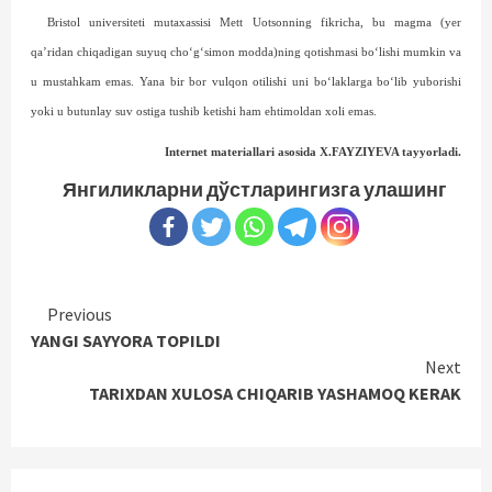
Bristol universiteti mutaxassisi Mett Uotsonning fikricha, bu magma (yer
qa’ridan chiqadigan suyuq cho‘g‘simon modda)ning qotishmasi bo‘lishi mumkin va
u mustahkam emas. Yana bir bor vulqon otilishi uni bo‘laklarga bo‘lib yuborishi
yoki u butunlay suv ostiga tushib ketishi ham ehtimoldan xoli emas.
Internet materiallari asosida X.FAYZIYEVA tayyorladi.
Янгиликларни дўстларингизга улашинг
Continue
Previous
YANGI SAYYORA TOPILDI
Reading
Next
TARIXDAN XULOSA CHIQARIB YASHAMOQ KERAK