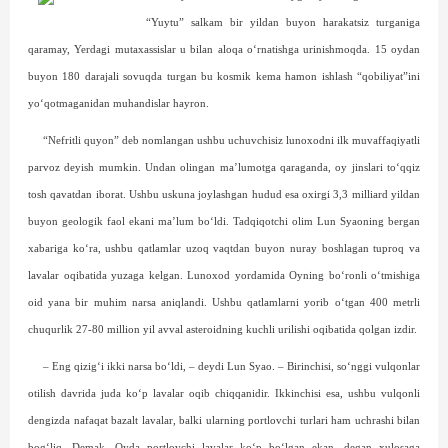
“Yuytu” salkam bir yildan buyon harakatsiz turganiga
qaramay, Yerdagi mutaxassislar u bilan aloqa o‘rnatishga urinishmoqda. 15 oydan
buyon 180 darajali sovuqda turgan bu kosmik kema hamon ishlash “qobiliyat”ini
yo‘qotmaganidan muhandislar hayron.
“Nefritli quyon” deb nomlangan ushbu uchuvchisiz lunoxodni ilk muvaffaqiyatli
parvoz deyish mumkin. Undan olingan ma’lumotga qaraganda, oy jinslari to‘qqiz
tosh qavatdan iborat. Ushbu uskuna joylashgan hudud esa oxirgi 3,3 milliard yildan
buyon geologik faol ekani ma’lum bo‘ldi. Tadqiqotchi olim Lun Syaoning bergan
xabariga ko‘ra, ushbu qatlamlar uzoq vaqtdan buyon nuray boshlagan tuproq va
lavalar oqibatida yuzaga kelgan. Lunoxod yordamida Oyning bo‘ronli o‘tmishiga
oid yana bir muhim narsa aniqlandi. Ushbu qatlamlarni yorib o‘tgan 400 metrli
chuqurlik 27-80 million yil avval asteroidning kuchli urilishi oqibatida qolgan izdir.
– Eng qizig‘i ikki narsa bo‘ldi, – deydi Lun Syao. – Birinchisi, so‘nggi vulqonlar
otilish davrida juda ko‘p lavalar oqib chiqqanidir. Ikkinchisi esa, ushbu vulqonli
dengizda nafaqat bazalt lavalar, balki ularning portlovchi turlari ham uchrashi bilan
bog‘liq. Demak, Oyda portlovchi lavalar ko‘p bo‘lgan ekan, degan xulosaga