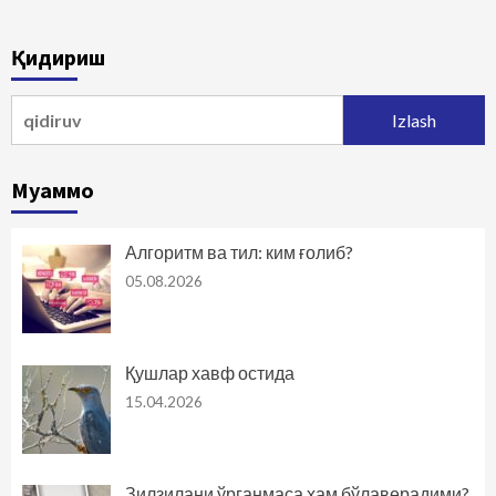
Қидириш
Qidirshish:
Муаммо
Алгоритм ва тил: ким ғолиб?
05.08.2026
Қушлар хавф остида
15.04.2026
Зилзилани ўрганмаса ҳам бўлаверадими?