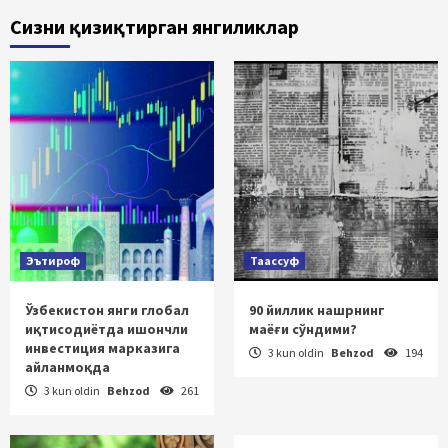
Сизни қизиқтирган янгиликлар
Эътироф
Таассуф
Ўзбекистон янги глобал
90 йиллик нашрнинг
иқтисодиётда ишончли
маёғи сўндими?
инвестиция марказига
3 kun oldin
Behzod
194
айланмоқда
3 kun oldin
Behzod
261