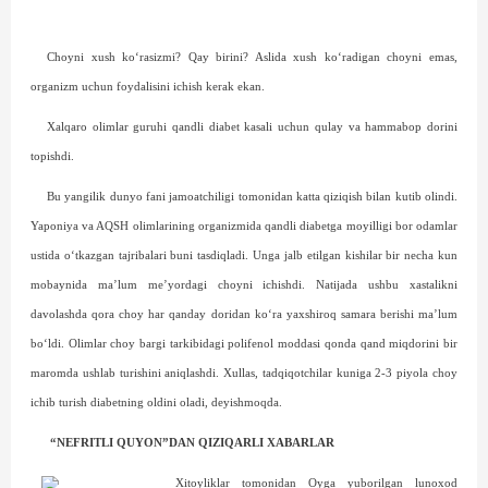
Choyni xush ko‘rasizmi? Qay birini? Aslida xush ko‘radigan choyni emas,
organizm uchun foydalisini ichish kerak ekan.
Xalqaro olimlar guruhi qandli diabet kasali uchun qulay va hammabop dorini
topishdi.
Bu yangilik dunyo fani jamoatchiligi tomonidan katta qiziqish bilan kutib olindi.
Yaponiya va AQSH olimlarining organizmida qandli diabetga moyilligi bor odamlar
ustida o‘tkazgan tajribalari buni tasdiqladi. Unga jalb etilgan kishilar bir necha kun
mobaynida ma’lum me’yordagi choyni ichishdi. Natijada ushbu xastalikni
davolashda qora choy har qanday doridan ko‘ra yaxshiroq samara berishi ma’lum
bo‘ldi. Olimlar choy bargi tarkibidagi polifenol moddasi qonda qand miqdorini bir
maromda ushlab turishini aniqlashdi. Xullas, tadqiqotchilar kuniga 2-3 piyola choy
ichib turish diabetning oldini oladi, deyishmoqda.
“NEFRITLI QUYON”DAN QIZIQARLI XABARLAR
Xitoyliklar tomonidan Oyga yuborilgan lunoxod