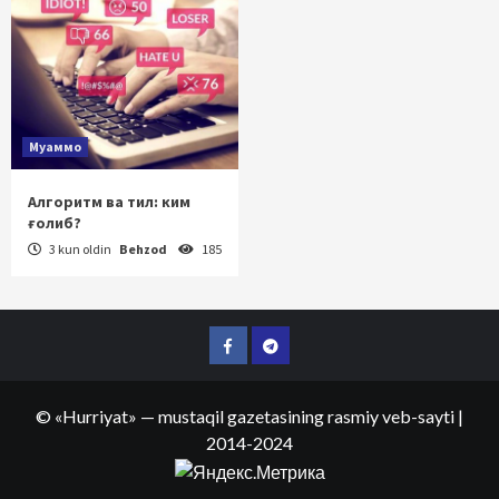
Муаммо
Алгоритм ва тил: ким
ғолиб?
3 kun oldin
Behzod
185
Facebook
Telegram
©
«Hurriyat»
— mustaqil gazetasining rasmiy veb-sayti
|
2014-2024