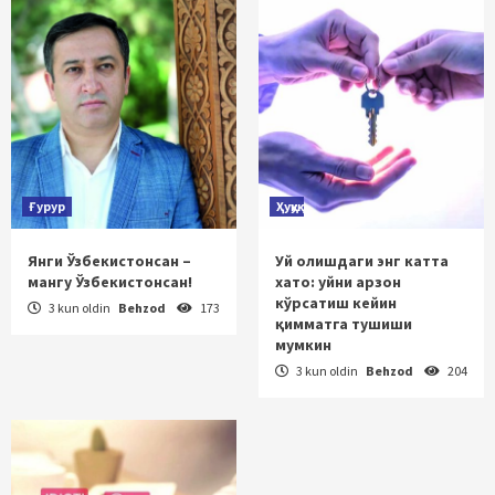
Ғурур
Ҳуқуқ
Янги Ўзбекистонсан –
Уй олишдаги энг катта
мангу Ўзбекистонсан!
хато: уйни арзон
кўрсатиш кейин
3 kun oldin
Behzod
173
қимматга тушиши
мумкин
3 kun oldin
Behzod
204