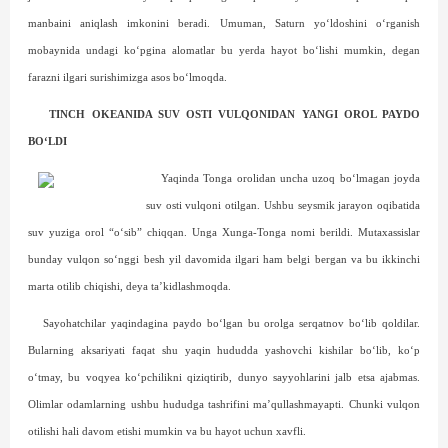
manbaini aniqlash imkonini beradi. Umuman, Saturn yo‘ldoshini o‘rganish
mobaynida undagi ko‘pgina alomatlar bu yerda hayot bo‘lishi mumkin, degan
farazni ilgari surishimizga asos bo‘lmoqda.
TINCH OKEANIDA SUV OSTI VULQONIDAN YANGI OROL PAYDO
BO‘LDI
Yaqinda Tonga orolidan uncha uzoq bo‘lmagan joyda
suv osti vulqoni otilgan. Ushbu seysmik jarayon oqibatida
suv yuziga orol “o‘sib” chiqqan. Unga Xunga-Tonga nomi berildi. Mutaxassislar
bunday vulqon so‘nggi besh yil davomida ilgari ham belgi bergan va bu ikkinchi
marta otilib chiqishi, deya ta’kidlashmoqda.
Sayohatchilar yaqindagina paydo bo‘lgan bu orolga serqatnov bo‘lib qoldilar.
Bularning aksariyati faqat shu yaqin hududda yashovchi kishilar bo‘lib, ko‘p
o‘tmay, bu voqyea ko‘pchilikni qiziqtirib, dunyo sayyohlarini jalb etsa ajabmas.
Olimlar odamlarning ushbu hududga tashrifini ma’qullashmayapti. Chunki vulqon
otilishi hali davom etishi mumkin va bu hayot uchun xavfli.