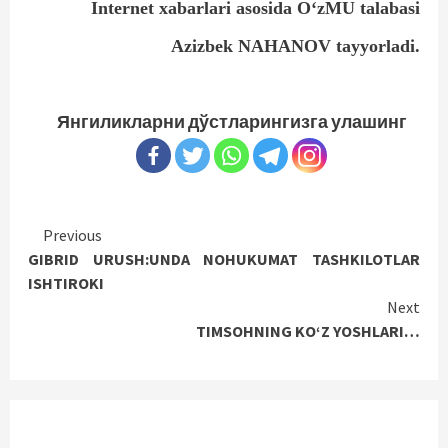
Internet xabarlari asosida O‘zMU talabasi
Azizbek NAHANOV tayyorladi.
Янгиликларни дўстларингизга улашинг
Continue
Previous
GIBRID URUSH:UNDA NOHUKUMAT TASHKILOTLAR
Reading
ISHTIROKI
Next
TIMSOHNING KO‘Z YOSHLARI…