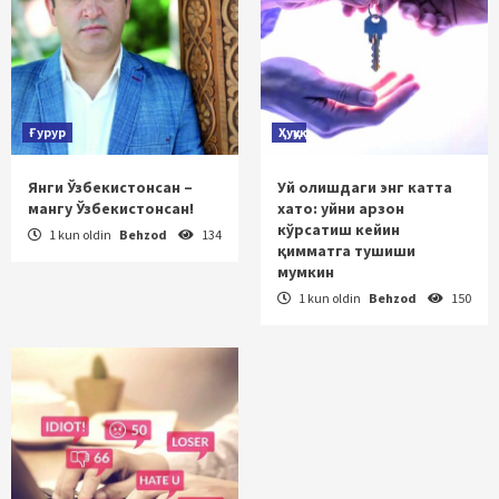
Ғурур
Ҳуқуқ
Янги Ўзбекистонсан –
Уй олишдаги энг катта
мангу Ўзбекистонсан!
хато: уйни арзон
кўрсатиш кейин
1 kun oldin
Behzod
134
қимматга тушиши
мумкин
1 kun oldin
Behzod
150