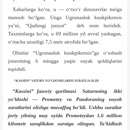
Xabarlarga ko‘ra, u — o‘txo‘r dinozavrlar turiga
mansub bo‘lgan. Unga Ugrunaaluk kuukpikensis
ya’ni, “Qadimgi jonzot”
deb nom berishdi.
Taxminlarga ko‘ra, u 69 million yil avval yashagan,
o‘rtacha uzunligi 7,5 metr atrofida bo‘lgan.
Olimlar “Ugrunaaluk kuukpikensis”ga o‘xshash
jonzotning 6 mingga yaqin suyak qoldiqlarini
topishdi.
“KASSINI” SATURN YO‘LDOSHLARINI SURATGA OLDI
“Kassini” fazoviy qurilmasi
Saturnning
ikki
yo‘ldoshi — Prometey va Pandoraning noyob
suratlarini olishga muvaffaq bo‘ldi. Ushbu suratlar
joriy yilning may oyida Prometeydan 1,6 million
kilometr uzoqlikdan suratga olingan. Ta’kidlash