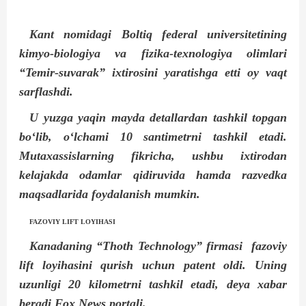
Kant nomidagi Boltiq federal universitetining
kimyo-biologiya va fizika-texnologiya olimlari
“Temir-suvarak” ixtirosini yaratishga etti oy vaqt
sarflashdi.
U yuzga yaqin mayda detallardan tashkil topgan
bo‘lib, o‘lchami 10 santimetrni tashkil etadi.
Mutaxassislarning fikricha, ushbu ixtirodan
kelajakda odamlar qidiruvida hamda razvedka
maqsadlarida foydalanish mumkin.
FAZOVIY LIFT LOYIHASI
Kanadaning “Thoth Technology” firmasi
fazoviy
lift loyihasini qurish uchun patent oldi. Uning
uzunligi 20 kilometrni tashkil etadi, deya xabar
beradi Fox News portali.