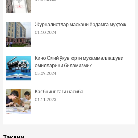
Журналистлар маскани ёрдамга муҳтож
01.10.2024
Кино Олий ўқув юрти мукаммаллашуви
омилларини биламизми?
05.09.2024
Касбнинг таги насиба
01.11.2023
Тақвим