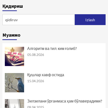
Қидириш
Qidirshish:
Муаммо
Алгоритм ва тил: ким ғолиб?
05.08.2026
Қушлар хавф остида
15.04.2026
Зилзилани ўрганмаса ҳам бўлаверадими?
09.04.2025