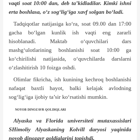
vaqti soat 10:00 dan, deb ta’kidladilar. Kimki ishni
erta boshlasa, o‘z sog‘lig‘iga xavf solgan bo‘ladi.
Tadqiqotlar natijasiga ko‘ra, soat 09.00 dan 17:00
gacha bo‘lgan kunlik ish vaqti eng zararli
hisoblanadi. Maktab o‘quvchilari dars
mashg‘ulotlarining boshlanishi soat 10:00 ga
ko‘chirilishi natijasida, o‘quvchilarda darslarni
o‘zlashitirish 10 foizga oshdi.
Olimlar fikricha, ish kunining kechroq boshlanishi
nafaqat baxtli hayot, balki kelajak avlodning
sog‘lig‘iga ijobiy ta’sir ko‘rsatishi mumkin.
NOYOB DINOZAVR QOLDIQLARI
Alyaska va Florida universiteti mutaxassislari
SHimoliy Alyaskaning Kolvill daryosi yaqinida
noyob dinozavr qoldiqlarini topishdi.