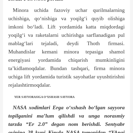
Minora uchida fazoviy uchar qurilmalarning
uchishiga, qo‘nishiga va yoqilg‘i quyib olishiga
imkoni bo‘ladi. Lift yordamida katta miqdordagi
yoqilg‘i va raketalarni uchirishga sarflanadigan pul
mablag‘lari tejaladi, deydi Thoth firmasi.
Muhandislar kemani minora tepasiga shamol
energiyasi yordamida chiqarish mumkinligini
ta’kidlamoqdalar. Bundan tashqari, firma minora
uchiga lift yordamida turistik sayohatlar uyushtirishni
rejalashtirmoqdalar.
YER SAYYORASIGA O‘XSHASH SAYYORA
NASA xodimlari Erga o‘xshash bo‘lgan sayyora
topilganini ma’lum qilishdi va unga norasmiy
tarzda “Er 2.0” degan nom berishdi. Sentyabr
oyining 28 kuni Kievda NASA tomonidan “YAngi