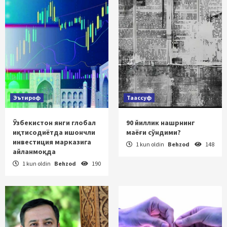
Эътироф
Таассуф
Ўзбекистон янги глобал
90 йиллик нашрнинг
иқтисодиётда ишончли
маёғи сўндими?
инвестиция марказига
1 kun oldin
Behzod
148
айланмоқда
1 kun oldin
Behzod
190