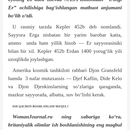
Er” ochilishiga bag‘ishlangan matbuot anjumani
bo‘lib o‘tdi.
U rasmiy tarzda Kepler 452b deb nomlandi.
Sayyora Erga nisbatan bir yarim barobar katta,
ammo
unda ham yillik hisob — Er sayyorasiniki
bilan bir xil. Kepler 452b Erdan 1400 yorug‘lik yili
uzoqlikda joylashgan.
Amerika kosmik tashkiloti rahbari Djon Gransfeld
hamda
3 nafar mutaxassis — Djef Kaflin, Dide Kelo
va Djon Djenkinslarning so‘zlariga qaraganda,
mazkur sayyorada, albatta, suv bo‘lishi kerak.
ISH QACHON BOSHLANGANI MA’QUL?
WomanJournal.ru ning xabariga ko‘ra,
britaniyalik olimlar ish boshlanishining eng maqbul