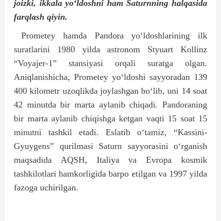
joizki, ikkala yo‘ldoshni ham Saturnning halqasida
farqlash qiyin.
Prometey hamda Pandora yo‘ldoshlarining ilk
suratlarini 1980 yilda astronom Styuart Kollinz
“Voyajer-1” stansiyasi orqali suratga olgan.
Aniqlanishicha, Prometey yo‘ldoshi sayyoradan 139
400 kilometr uzoqlikda joylashgan bo‘lib, uni 14 soat
42 minutda bir marta aylanib chiqadi. Pandoraning
bir marta aylanib chiqishga ketgan vaqti 15 soat 15
minutni tashkil etadi. Eslatib o‘tamiz, “Kassini-
Gyuygens” qurilmasi Saturn sayyorasini o‘rganish
maqsadida AQSH, Italiya va Evropa kosmik
tashkilotlari hamkorligida barpo etilgan va 1997 yilda
fazoga uchirilgan.