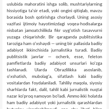
uslubida mahoratini ishga solib, mushtariylarning
hissiyotiga ta’sir etadi, yoki ongini qitiqlab, mavzu
borasida bosh qotirishga chorlaydi. Uning asosiy
vazifasi ijtimoiy hayotimizdagi voqea-hodisalarga
nisbatan jamoatchilikda fikr uyg‘otish tasavvurni
yuzaga chiqarishdir. Bir qaraganda publitsistika
taroziga ham o‘xshaydi — uning bir pallasida badiiy
adabiyot ikkinchisida jurnalistika turadi. Badiiy
publitsistik janrlar — ocherk, esse, feleton
pamfletlarda badiiy adabiyot unsurlari ko‘zga
tashlanadi. Ularda Obrazlilikka asoslanib,
o‘xshatish, mubolag‘a, sifatlash kabi badiiy
vositalardan foydalaniladi. Tahliliy maqola, siyosiy
sharhlarda fakt, dalil, tahlil kabi jurnalistik nuqtai
nazar ko‘proq namoyon bo‘ladi. Ammo ikki holatda
ham badiiy adabiyot yoki jurnalistik qarashlardan