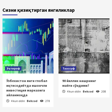
Сизни қизиқтирган янгиликлар
Эътироф
Таассуф
Ўзбекистон янги глобал
90 йиллик нашрнинг
иқтисодиётда ишончли
маёғи сўндими?
инвестиция марказига
4 kun oldin
Behzod
208
айланмоқда
4 kun oldin
Behzod
278