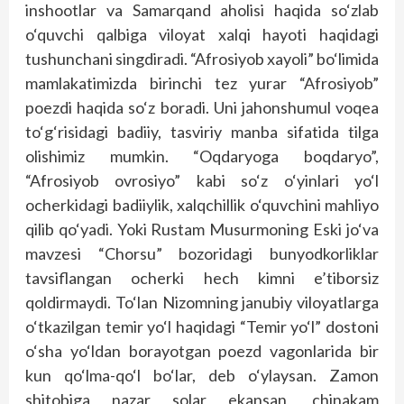
inshootlar va Samarqand aholisi haqida so‘zlab
o‘quvchi qalbiga viloyat xalqi hayoti haqidagi
tushunchani singdiradi. “Afrosiyob xayoli” bo‘limida
mamlakatimizda birinchi tez yurar “Afrosiyob”
poezdi haqida so‘z boradi. Uni jahonshumul voqea
to‘g‘risidagi badiiy, tasviriy manba sifatida tilga
olishimiz mumkin. “Oqdaryoga boqdaryo”,
“Afrosiyob ovrosiyo” kabi so‘z o‘yinlari yo‘l
ocherkidagi badiiylik, xalqchillik o‘quvchini mahliyo
qilib qo‘yadi. Yoki Rustam Musurmoning Eski jo‘va
mavzesi “Chorsu” bozoridagi bunyodkorliklar
tavsiflangan ocherki hech kimni e’tiborsiz
qoldirmaydi. To‘lan Nizomning janubiy viloyatlarga
o‘tkazilgan temir yo‘l haqidagi “Temir yo‘l” dostoni
o‘sha yo‘ldan borayotgan poezd vagonlarida bir
kun qo‘lma-qo‘l bo‘lar, deb o‘ylaysan. Zamon
shitobiga nazar solar ekansan, chinakam