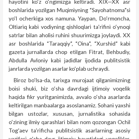
hayotini ko‘z o‘ngimizga keltiradi. XIX—XX asr
boshlarida yozilgan Muqimiyning “Sayohatnoma”si
yo‘l ocherkiga xos namuna. Yaypan, Do‘rmoncha,
Oltiariq kabi vodiyning qishloqlari ta’rifini o‘ynoqi
satrlar bilan aholisi ruhini shuurimizga joylaydi. XX
asr boshlarida “Taraqqiy”, “Oina”, “Xurshid” kabi
gazeta jurnallarda chop etilgan Fitrat, Behbudiy,
Abdulla Avloniy kabi jadidlar ijodida publitsistik
janrlarda yozilgan asarlar ko‘plab uchraydi.
Biroz bo‘lsa-da, tarixga murojaat qilganimizning
boisi shuki, biz o‘sha davrdagi ijtimoiy voqelik
haqida fikr yuritganimizda, avvalo o‘sha asarlarda
keltirilgan manbaalarga asoslanamiz. Sohani yaxshi
bilgan ustozlar, xususan, jurnalistika sohasida
o‘zining ilmiy qarashlari bilan nom qozongan Ochil
Tog‘aev ta’rificha publitsistik asarlarning asosiy
vazifasi o‘sha davr ijtimoiy hayotidagi voqeliklar,