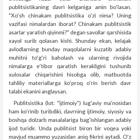
publitsistikaning davri kelganiga amin bo‘lasan.
“Xo‘sh chinakam publitsistika o‘zi nima? Uning
vazifasi nimalardan iborat? Chinakam publitsistik
asarlar yaratish qiyinmi?” degan savollar qarshisida
xayol surib qolasan kishi. Shunday ekan, kelajak
avlodlarning bunday maqolalarni kuzatib adabiy
muhitni to‘g‘ri baholash va ularning rivojida
nimalarga e’tibor qaratish kerakligini tushunib
xulosalar chiqarishini hisobga olib, matbuotda
tahliliy materiallarga ko‘proq o‘rin berish davr
talabi ekanini anglaysan.
Publitsistika (lot: “ijtimoiy”) lug‘aviy ma’nosidan
ham ko‘rinib turibdiki, davrning ijtimoiy, siyosiy va
boshqa dolzarb masalalariga bag‘ishlangan adabiy
ijod turidir. Unda publitsist biron bir voqea yoki
mavjud muammo yuzasidan aniq fikrini aytadi. O‘z