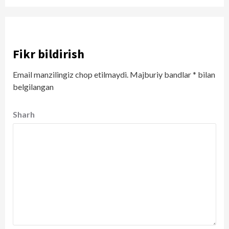
Fikr bildirish
Email manzilingiz chop etilmaydi.
Majburiy bandlar
*
bilan
belgilangan
Sharh