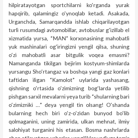
hilpiratayotgan sportchilarni ko‘rganda yurak
hapqirib, qalamingiz o‘ynoqlab ketadi. Asakada,
Urganchda, Samarqandda ishlab chiqarilayotgan
turli rusumdagi avtomobillar, avtobuslar g‘izillab el
xizmatida yursa, “MAN” korxonasining mahobatli
yuk mashinalari og‘iringizni yengil qilsa, shuning
o‘zi mahobatli asar bitgulik voqea emasmi?
Namanganda tikilgan bejirim kostyum-shimlarda
yursangu Sho‘rtangaz va boshqa yangi gaz konlari
taftidan iligan “Kamolot” uylarida yashasang,
qishning o‘rtasida o‘zimizning bog‘larda yetilib
pishgan sarxil mevalarni yeya turib “shularning bari
o‘zimizniki …” deya yengil tin olsang! O‘shanda
bularning hech biri o‘z-o‘zidan bunyod bo‘lib
qolmaganini, uning zamirida, ulkan mehnat, ilmiy
salohiyat turganini his etasan. Bosma nashrlarda