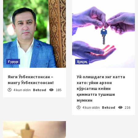
Ғурур
Ҳуқуқ
Янги Ўзбекистонсан –
Уй олишдаги энг катта
мангу Ўзбекистонсан!
хато: уйни арзон
кўрсатиш кейин
4 kun oldin
Behzod
185
қимматга тушиши
мумкин
4 kun oldin
Behzod
216