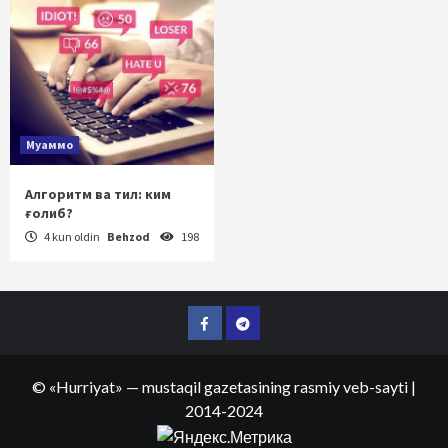
Муаммо
Алгоритм ва тил: ким
ғолиб?
4 kun oldin
Behzod
198
Facebook
Telegram
©
«Hurriyat»
— mustaqil gazetasining rasmiy veb-sayti
|
2014-2024