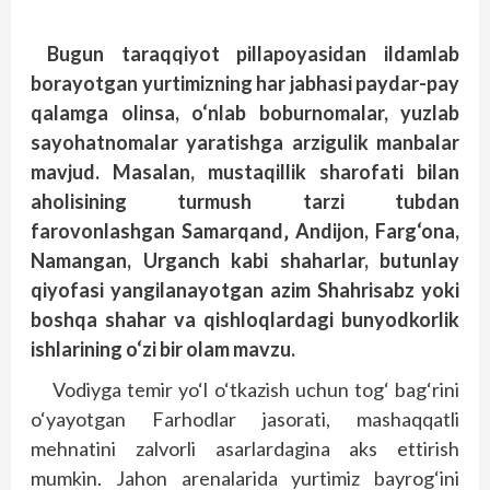
Bugun taraqqiyot pillapoyasidan ildamlab
borayotgan yurtimizning har jabhasi paydar-pay
qalamga olinsa, o‘nlab boburnomalar, yuzlab
sayohatnomalar yaratishga arzigulik manbalar
mavjud. Masalan, mustaqillik sharofati bilan
aholisining turmush tarzi tubdan
farovonlashgan Samarqand‚ Andijon, Farg‘ona,
Namangan, Urganch kabi shaharlar, butunlay
qiyofasi yangilanayotgan azim Shahrisabz yoki
boshqa shahar va qishloqlardagi bunyodkorlik
ishlarining o‘zi bir olam mavzu.
Vodiyga temir yo‘l o‘tkazish uchun tog‘ bag‘rini
o‘yayotgan Farhodlar jasorati, mashaqqatli
mehnatini zalvorli asarlardagina aks ettirish
mumkin. Jahon arenalarida yurtimiz bayrog‘ini