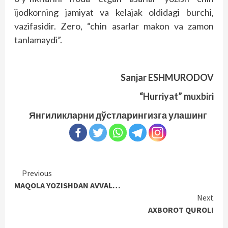
ijodkorning jamiyat va kelajak oldidagi burchi,
vazifasidir. Zero, “chin asarlar makon va zamon
tanlamaydi”.
Sanjar ESHMURODOV
“Hurriyat” muxbiri
Янгиликларни дўстларингизга улашинг
Continue
Previous
MAQOLA YOZISHDAN AVVAL…
Reading
Next
AXBOROT QUROLI