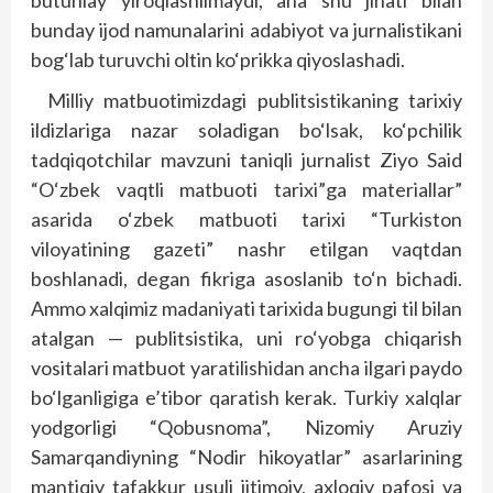
butunlay yiroqlashilmaydi, ana shu jihati bilan
bunday ijod namunalarini adabiyot va jurnalistikani
bog‘lab turuvchi oltin ko‘prikka qiyoslashadi.
Milliy matbuotimizdagi publitsistikaning tarixiy
ildizlariga nazar soladigan bo‘lsak, ko‘pchilik
tadqiqotchilar mavzuni taniqli jurnalist Ziyo Said
“O‘zbek vaqtli matbuoti tarixi”ga materiallar”
asarida o‘zbek matbuoti tarixi “Turkiston
viloyatining gazeti” nashr etilgan vaqtdan
boshlanadi, degan fikriga asoslanib to‘n bichadi.
Ammo xalqimiz madaniyati tarixida bugungi til bilan
atalgan — publitsistika, uni ro‘yobga chiqarish
vositalari matbuot yaratilishidan ancha ilgari paydo
bo‘lganligiga e’tibor qaratish kerak. Turkiy xalqlar
yodgorligi “Qobusnoma”, Nizomiy Aruziy
Samarqandiyning “Nodir hikoyatlar” asarlarining
mantiqiy tafakkur usuli ijtimoiy, axloqiy pafosi va