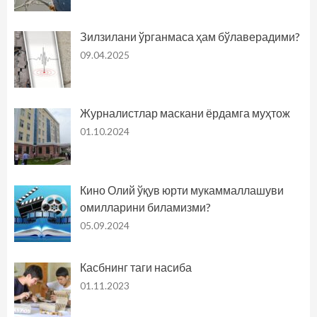
Зилзилани ўрганмаса ҳам бўлаверадими?
09.04.2025
Журналистлар маскани ёрдамга муҳтож
01.10.2024
Кино Олий ўқув юрти мукаммаллашуви
омилларини биламизми?
05.09.2024
Касбнинг таги насиба
01.11.2023