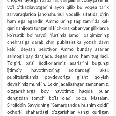
chop etilayotgan xabarlar, yangiliklar vodiyga temir
yo‘l o‘tkazilayotganini ayon qilib bu voqea tarix
zarvaraqlarida jahonshumul voqelik sifatida o‘rin
ham egallagandir. Ammo uning tag zamirida xal-
qimiz shijoati turganini kichkina xabar-yangiliklarda
ko‘rsatib bo‘lmaydi. Yurtimiz jamoli, xalqimizning
chehrasiga qarab chin publitsistika yozish davri
keldi, deysan beixtiyor. Ammo bunday asarlar
salmog‘i qay darajada, degan savol ham tug‘iladi.
To‘g‘ri, ba’zi ijodkorlarimiz asarlarini bugungi
ijtimoiy hayotimizning so‘zlardagi aksi,
publitsistikamiz poydevoriga g‘isht qo‘yish
deyishimiz mumkin. Lekin jadallashgan zamonamiz,
o‘zgarishlarga boy hayotimiz haqida bular
dengizdan tomchi bo‘la oladi, xolos. Masalan,
Sirojiddin Sayyidning “Samarqandda hushim qoldi”
ocherki shahardagi o‘zgarishlar yangi qurilgan