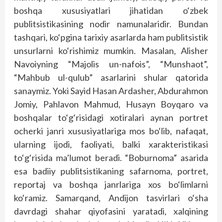
boshqa xususiyatlari jihatidan o‘zbek
publitsistikasining nodir namunalaridir. Bundan
tashqari, ko‘pgina tarixiy asarlarda ham publitsistik
unsurlarni ko‘rishimiz mumkin. Masalan, Alisher
Navoiyning “Majolis un-nafois”, “Munshaot”,
“Mahbub ul-qulub” asarlarini shular qatorida
sanaymiz. Yoki Sayid Hasan Ardasher, Abdurahmon
Jomiy, Pahlavon Mahmud, Husayn Boyqaro va
boshqalar to‘g‘risidagi xotiralari aynan portret
ocherki janri xususiyatlariga mos bo‘lib, nafaqat,
ularning ijodi, faoliyati, balki xarakteristikasi
to‘g‘risida ma’lumot beradi. “Boburnoma” asarida
esa badiiy publitsistikaning safarnoma, portret,
reportaj va boshqa janrlariga xos bo‘limlarni
ko‘ramiz. Samarqand, Andijon tasvirlari o‘sha
davrdagi shahar qiyofasini yaratadi, xalqining