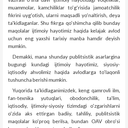
muammolar, kamchiliklar to‘g‘risida jamoatchilik
fikrini uyg‘otish, ularni maqsadli yo‘naltirish, deya
ta’kidlaganlar. Shu fikrga qo‘shimcha qilib bunday
maqolalar ijtimoiy hayotimiz haqida kelajak avlod
uchun eng yaxshi tarixiy manba hamdir deyish
mumkin.
Demakki, mana shunday publitsistik asarlargina
bugungi kundagi ijtimoiy hayotimiz, siyosiy-
iqtisodiy ahvolimiz haqida avlodlarga to‘laqonli
tushuncha berishi mumkin.
Yuqorida ta’kidlaganimizdek, keng qamrovli ilm,
fan-texnika yutuqlari, obodonchilik, ta’lim,
iqtisodiy, ijtimoiy-siyosiy tizimdagi o‘zgarishlarni
o‘zida aks ettirgan badiiy, tahliliy, publitsistik
maqolalar ko‘proq berilsa, bundan OAV obro‘si