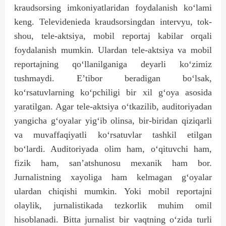
kraudsorsing imkoniyatlaridan foydalanish ko‘lami
keng. Televidenieda kraudsorsingdan intervyu, tok-
shou, tele-aktsiya, mobil reportaj kabilar orqali
foydalanish mumkin. Ulardan tele-aktsiya va mobil
reportajning qo‘llanilganiga deyarli ko‘zimiz
tushmaydi. E’tibor beradigan bo‘lsak,
ko‘rsatuvlarning ko‘pchiligi bir xil g‘oya asosida
yaratilgan. Agar tele-aktsiya o‘tkazilib, auditoriyadan
yangicha g‘oyalar yig‘ib olinsa, bir-biridan qiziqarli
va muvaffaqiyatli ko‘rsatuvlar tashkil etilgan
bo‘lardi. Auditoriyada olim ham, o‘qituvchi ham,
fizik ham, san’atshunosu mexanik ham bor.
Jurnalistning xayoliga ham kelmagan g‘oyalar
ulardan chiqishi mumkin. Yoki mobil reportajni
olaylik, jurnalistikada tezkorlik muhim omil
hisoblanadi. Bitta jurnalist bir vaqtning o‘zida turli