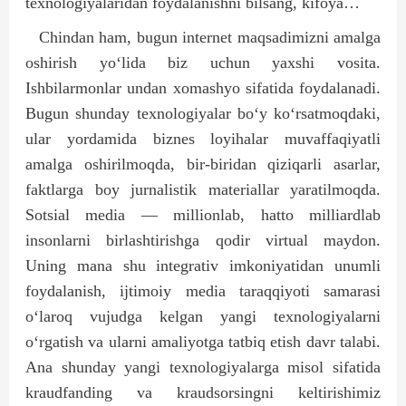
texnologiyalaridan foydalanishni bilsang, kifoya…
Chindan ham, bugun internet maqsadimizni amalga
oshirish yo‘lida biz uchun yaxshi vosita.
Ishbilarmonlar undan xomashyo sifatida foydalanadi.
Bugun shunday texnologiyalar bo‘y ko‘rsatmoqdaki,
ular yordamida biznes loyihalar muvaffaqiyatli
amalga oshirilmoqda, bir-biridan qiziqarli asarlar,
faktlarga boy jurnalistik materiallar yaratilmoqda.
Sotsial media — millionlab, hatto milliardlab
insonlarni birlashtirishga qodir virtual maydon.
Uning mana shu integrativ imkoniyatidan unumli
foydalanish, ijtimoiy media taraqqiyoti samarasi
o‘laroq vujudga kelgan yangi texnologiyalarni
o‘rgatish va ularni amaliyotga tatbiq etish davr talabi.
Ana shunday yangi texnologiyalarga misol sifatida
kraudfanding va kraudsorsingni keltirishimiz