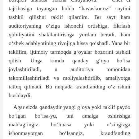
tajribasiga tayangan holda “havaskor.uz” saytini
tashkil qilishni taklif qilardim. Bu sayt ham
auditoriyaning o‘ziga ishonchi ortishiga, fikrlash
qobiliyatini shakllantirishga yordam beradi, ham
o‘zbek adabiyotining rivojiga hissa qo‘shadi. Yana bir
taklifim, ijtimoiy tarmoqda g‘oyalar bozorini tashkil
qilish. Unga kimda qanday g‘oya bo‘lsa
joylashtiriladi, u auditoriya tomonidan
takomillashtiriladi va moliyalashtirilib, amaliyotga
tatbiq qilinadi. Bu nuqtada kraudfanding o‘z ishini
boshlaydi.
Agar sizda qandaydir yangi g‘oya yoki taklif paydo
bo‘lgan bo‘lsa-yu, uni amalga oshirishga
mablag‘ingiz bo‘lmasa yoki o‘zingizga
ishonmayotgan bo‘lsangiz, kraudfanding