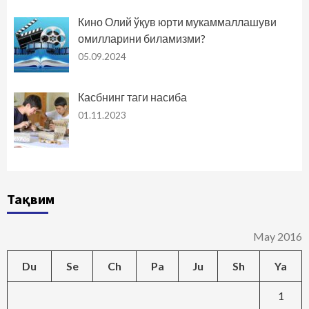
Кино Олий ўқув юрти мукаммаллашуви
омилларини биламизми?
05.09.2024
Касбнинг таги насиба
01.11.2023
Тақвим
May 2016
Du
Se
Ch
Pa
Ju
Sh
Ya
1