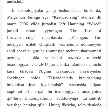
undashdir.
Bu texnologiyalar yangi tushunchalar bo‘lsa-da,
o‘ziga xos tarixga ega. “Kraudsorsing” atamasi ilk
marta 2006 yilda jurnalist Jeff Hauining “Wired”
jurnali uchun tayyorlagan “The Rise of
Crowdsourcing” maqolasida qo‘llangan. Bu
muayyan ishlab chiqarish vazifalarini nomuayyan
sonli shaxslar guruhi zimmasiga mehnat shartnomasi
tuzmagan holda yuklashni nazarda tutuvchi
texnologiyadir. O‘zMU jurnalistika fakulteti uchinchi
kurs talabasi Nigina Hakimova nazariyadan
chekingan holda “Televidenieda kraudsorsing
imkoniyatlaridan foydalanish” mavzusida qilgan
taqdimot ishi orqali bu texnologiyani amaliyotda
qo‘llash imkoniyatlarini auditoriyaga tushuntirib
berishga harakat qildi. Uning fikricha, televidenieda