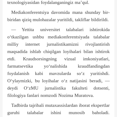
texnologiyasidan foydalanganingiz ma’qul.
Mediakonferentsiya davomida mana shunday bir-
biridan qiziq mulohazalar yuritildi, takliflar bildirildi.
— Yettita universitet talabalari ishtirokida
o‘tkazilgan ushbu mediakonferentsiyada talabalar
milliy internet jurnalistikamizni rivojlantirish
maqsadida ishlab chiqilgan loyihalari bilan ishtirok
etdi. Kraudsorsingning vizual imkoniyatlari,
farmatsevtika yo‘nalishida kraudfandingdan
foydalanish kabi mavzularda so‘z yuritishdi.
O‘ylaymizki, bu loyihalar o‘z natijasini beradi, —
deydi O‘zMU jurnalistika fakulteti dotsenti,
filologiya fanlari nomzodi Nozima Muratova.
Tadbirda tajribali mutaxassislardan iborat ekspertlar
guruhi talabalar ishini munosib baholadi.