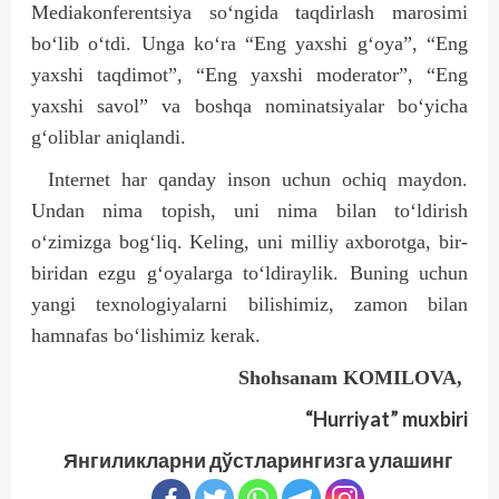
Mediakonferentsiya so‘ngida taqdirlash marosimi
bo‘lib o‘tdi. Unga ko‘ra “Eng yaxshi g‘oya”, “Eng
yaxshi taqdimot”, “Eng yaxshi moderator”, “Eng
yaxshi savol” va boshqa nominatsiyalar bo‘yicha
g‘oliblar aniqlandi.
Internet har qanday inson uchun ochiq maydon.
Undan nima topish, uni nima bilan to‘ldirish
o‘zimizga bog‘liq. Keling, uni milliy axborotga, bir-
biridan ezgu g‘oyalarga to‘ldiraylik. Buning uchun
yangi texnologiyalarni bilishimiz, zamon bilan
hamnafas bo‘lishimiz kerak.
Shohsanam KOMILOVA,
“Hurriyat” muxbiri
Янгиликларни дўстларингизга улашинг