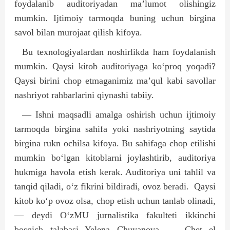
foydalanib auditoriyadan ma’lumot olishingiz
mumkin. Ijtimoiy tarmoqda buning uchun birgina
savol bilan murojaat qilish kifoya.
Bu texnologiyalardan noshirlikda ham foydalanish
mumkin. Qaysi kitob auditoriyaga ko‘proq yoqadi?
Qaysi birini chop etmaganimiz ma’qul kabi savollar
nashriyot rahbarlarini qiynashi tabiiy.
— Ishni maqsadli amalga oshirish uchun ijtimoiy
tarmoqda birgina sahifa yoki nashriyotning saytida
birgina rukn ochilsa kifoya. Bu sahifaga chop etilishi
mumkin bo‘lgan kitoblarni joylashtirib, auditoriya
hukmiga havola etish kerak. Auditoriya uni tahlil va
tanqid qiladi, o‘z fikrini bildiradi, ovoz beradi.
Qaysi
kitob ko‘p ovoz olsa, chop etish uchun tanlab olinadi,
— deydi O‘zMU jurnalistika fakulteti ikkinchi
bosqich talabasi Yelena Chuyanova. — Chet el