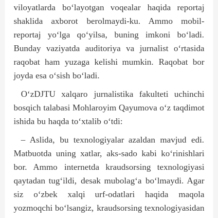
viloyatlarda bo‘layotgan voqealar haqida reportaj
shaklida axborot berolmaydi-ku. Ammo mobil-
reportaj yo‘lga qo‘yilsa, buning imkoni bo‘ladi.
Bunday vaziyatda auditoriya va jurnalist o‘rtasida
raqobat ham yuzaga kelishi mumkin. Raqobat bor
joyda esa o‘sish bo‘ladi.
O‘zDJTU xalqaro jurnalistika fakulteti uchinchi
bosqich talabasi Mohlaroyim Qayumova o‘z taqdimot
ishida bu haqda to‘xtalib o‘tdi:
– Aslida, bu texnologiyalar azaldan mavjud edi.
Matbuotda uning xatlar, aks-sado kabi ko‘rinishlari
bor. Ammo internetda kraudsorsing texnologiyasi
qaytadan tug‘ildi, desak mubolag‘a bo‘lmaydi. Agar
siz o‘zbek xalqi urf-odatlari haqida maqola
yozmoqchi bo‘lsangiz, kraudsorsing texnologiyasidan