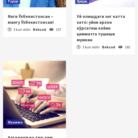
Ғурур
Ҳуқуқ
Янги Ўзбекистонсан –
Уй олишдаги энг катта
мангу Ўзбекистонсан!
хато: уйни арзон
кўрсатиш кейин
3 kun oldin
Behzod
157
қимматга тушиши
мумкин
3 kun oldin
Behzod
182
Муаммо
Алгоритм ва тил: ким