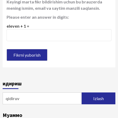
Keyingi marta fikr bildirishim uchun bu brauzerda
mening ismim, email va saytim manzili saqlansin.
Please enter an answer in digits:
eleven + 1 =
Қидириш
Qidirshish:
Муаммо