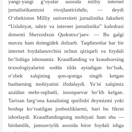
yangi-yangi g‘oyalar asosida milliy internet
jurnalistikamizni rivojlantirishdir, — deydi
O‘zbekiston Milliy universiteti jurnalistika fakulteti
“Uslubiyat, tahrir va internet jurnalistika” kafedrasi
dotsenti Sherzodxon Qudratxo‘jaev. — Bu galgi
mavzu ham doimgidek dolzarb. Taqdimotlar har bir
internet foydalanuvchisi uchun qiziqarli va foydali
bo‘lishiga ishonamiz. Kraudfanding va kraudsorsing
texnologiyalarini sodda tilda aytadigan bo‘lsak,
o‘zbek xalqining qon-qoniga singib ketgan
hasharning mohiyatini ifodalaydi. Ya’ni xalqimiz
azaldan mehr-oqibatli, insonparvar bo‘lib kelgan.
Tarixan farg‘ona kanalining qurilishi deymizmi yoki
boshqa ko‘rsatilgan jonbozliklarmi, bari bu fikrni
isbotlaydi. Kraudfandingning mohiyati ham shu —
birdamlik, jamoaviylik asosida biror foydali ishga