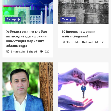
Эътироф
Таассуф
Ўзбекистон янги глобал
90 йиллик нашрнинг
иқтисодиётда ишончли
маёғи сўндими?
инвестиция марказига
3 kun oldin
Behzod
171
айланмоқда
3 kun oldin
Behzod
220