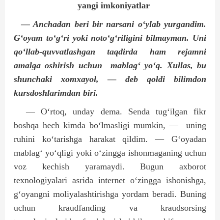
yangi imkoniyatlar
— Anchadan beri bir narsani o‘ylab yurgandim.
G‘oyam to‘g‘ri yoki noto‘g‘riligini bilmayman. Uni
qo‘llab-quvvatlashgan taqdirda ham rejamni
amalga oshirish uchun
mablag‘ yo‘q. Xullas, bu
shunchaki xomxayol, — deb qoldi bilimdon
kursdoshlarimdan biri.
— O‘rtoq, unday dema. Senda tug‘ilgan fikr
boshqa hech kimda bo‘lmasligi mumkin, —
uning
ruhini ko‘tarishga harakat qildim. — G‘oyadan
mablag‘ yo‘qligi yoki o‘zingga ishonmaganing uchun
voz kechish yaramaydi. Bugun axborot
texnologiyalari asrida internet o‘zingga ishonishga,
g‘oyangni moliyalashtirishga yordam beradi. Buning
uchun kraudfanding va kraudsorsing