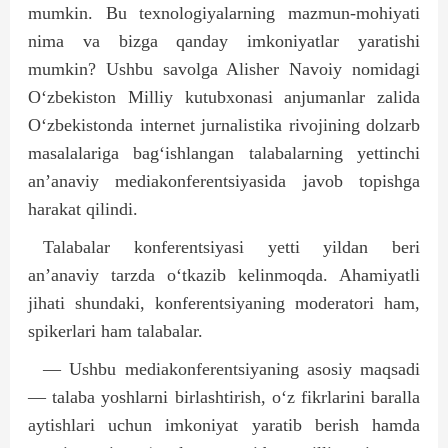
mumkin. Bu texnologiyalarning mazmun-mohiyati
nima va bizga qanday imkoniyatlar yaratishi
mumkin? Ushbu savolga Alisher Navoiy nomidagi
O‘zbekiston Milliy kutubxonasi anjumanlar zalida
O‘zbekistonda internet jurnalistika rivojining dolzarb
masalalariga bag‘ishlangan talabalarning yettinchi
an’anaviy mediakonferentsiyasida javob topishga
harakat qilindi.
Talabalar konferentsiyasi yetti yildan beri
an’anaviy tarzda o‘tkazib kelinmoqda. Ahamiyatli
jihati shundaki, konferentsiyaning moderatori ham,
spikerlari ham talabalar.
— Ushbu mediakonferentsiyaning asosiy maqsadi
— talaba yoshlarni birlashtirish, o‘z fikrlarini baralla
aytishlari uchun imkoniyat yaratib berish hamda