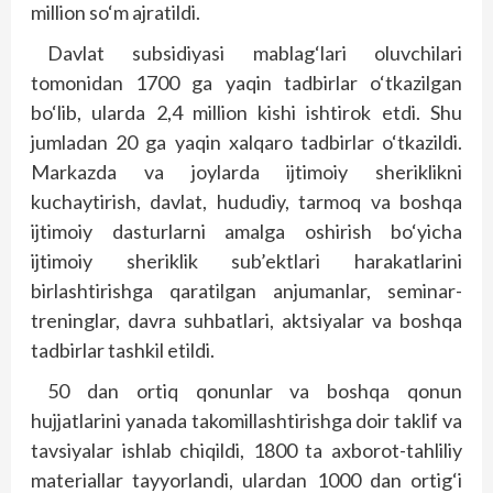
million so‘m ajratildi.
Davlat subsidiyasi mablag‘lari oluvchilari
tomonidan 1700 ga yaqin tadbirlar o‘tkazilgan
bo‘lib, ularda 2,4 million kishi ishtirok etdi. Shu
jumladan 20 ga yaqin xalqaro tadbirlar o‘tkazildi.
Markazda va joylarda ijtimoiy sheriklikni
kuchaytirish, davlat, hududiy, tarmoq va boshqa
ijtimoiy dasturlarni amalga oshirish bo‘yicha
ijtimoiy sheriklik sub’ektlari harakatlarini
birlashtirishga qaratilgan anjumanlar, seminar-
treninglar, davra suhbatlari, aktsiyalar va boshqa
tadbirlar tashkil etildi.
50 dan ortiq qonunlar va boshqa qonun
hujjatlarini yanada takomillashtirishga doir taklif va
tavsiyalar ishlab chiqildi, 1800 ta axborot-tahliliy
materiallar tayyorlandi, ulardan 1000 dan ortig‘i