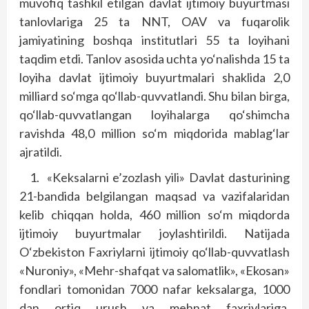
muvofiq tashkil etilgan davlat ijtimoiy buyurtmasi
tanlovlariga 25 ta NNT, OAV va fuqarolik
jamiyatining boshqa institutlari 55 ta loyihani
taqdim etdi. Tanlov asosida uchta yo‘nalishda 15 ta
loyiha davlat ijtimoiy buyurtmalari shaklida 2,0
milliard so‘mga qo‘llab-quvvatlandi. Shu bilan birga,
qo‘llab-quvvatlangan loyihalarga qo‘shimcha
ravishda 48,0 million so‘m miqdorida mablag‘lar
ajratildi.
1.
«Keksalarni e’zozlash yili» Davlat dasturining
21-bandida belgilangan maqsad va vazifalaridan
kelib chiqqan holda, 460 million so‘m miqdorda
ijtimoiy buyurtmalar joylashtirildi. Natijada
O‘zbekiston Faxriylarni ijtimoiy qo‘llab-quvvatlash
«Nuroniy», «Mehr-shafqat va salomatlik», «Ekosan»
fondlari tomonidan 7000 nafar keksalarga, 1000
dan ortiq urush va mehnat faxriylariga,