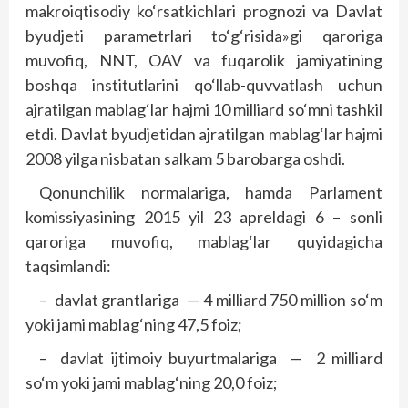
makroiqtisodiy ko‘rsatkichlari prognozi va Davlat
byudjeti parametrlari to‘g‘risida»gi qaroriga
muvofiq, NNT, OAV va fuqarolik jamiyatining
boshqa institutlarini qo‘llab-quvvatlash uchun
ajratilgan mablag‘lar hajmi 10 milliard so‘mni tashkil
etdi. Davlat byudjetidan ajratilgan mablag‘lar hajmi
2008 yilga nisbatan salkam 5 barobarga oshdi.
Qonunchilik normalariga, hamda Parlament
komissiyasining 2015 yil 23 apreldagi 6 – sonli
qaroriga muvofiq, mablag‘lar quyidagicha
taqsimlandi:
–
davlat grantlariga
— 4 milliard 750 million so‘m
yoki jami mablag‘ning 47,5 foiz;
–
davlat ijtimoiy buyurtmalariga
—
2 milliard
so‘m yoki jami mablag‘ning 20,0 foiz;