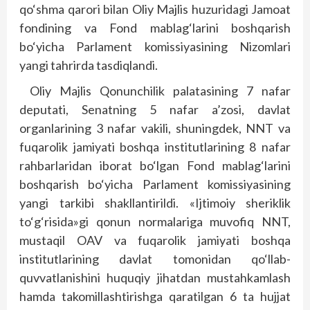
qo‘shma qarori bilan Oliy Majlis huzuridagi Jamoat
fondining va Fond mablag‘larini boshqarish
bo‘yicha Parlament komissiyasining Nizomlari
yangi tahrirda tasdiqlandi.
Oliy Majlis Qonunchilik palatasining 7 nafar
deputati, Senatning 5 nafar a’zosi, davlat
organlarining 3 nafar vakili, shuningdek, NNT va
fuqarolik jamiyati boshqa institutlarining 8 nafar
rahbarlaridan iborat bo‘lgan Fond mablag‘larini
boshqarish bo‘yicha Parlament komissiyasining
yangi tarkibi shakllantirildi. «Ijtimoiy sheriklik
to‘g‘risida»gi qonun normalariga muvofiq NNT,
mustaqil OAV va fuqarolik jamiyati boshqa
institutlarining davlat tomonidan qo‘llab-
quvvatlanishini huquqiy jihatdan mustahkamlash
hamda takomillashtirishga qaratilgan 6 ta hujjat