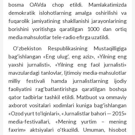
bosma OAVda chop etildi. Mamlakatimizda
demokratik islohotlarning amalga oshirilishi va
fuqarolik jamiyatining shakllanishi jarayonlarining
borishini yoritishga qaratilgan 1000 dan ortiq
media mahsulotlar tele-radio efirga uzatildi.
O‘zbekiston Respublikasining Mustaqilligiga
bag‘ishlangan «Eng ulug‘, eng aziz», «Yilning eng
yaxshi jurnalisti», «Yilning eng faol jurnalisti»
mavzulardagi tanlovlar, Ijtimoiy media-mahsulotlar
milliy festivali hamda jurnalistlarning ijodiy
faoliyatini rag‘batlantirishga qaratilgan boshqa
qator tadbirlar tashkil etildi. Matbuot va ommaviy
axborot vositalari xodimlari kuniga bag‘ishlangan
«Ozod yurt to‘lqinlari», «Jurnalistlar bahori — 2015»
media-festivallari, «Mening yurtim – mening
faxrim» aktsiyalari o‘tkazildi. Umuman, hisobot