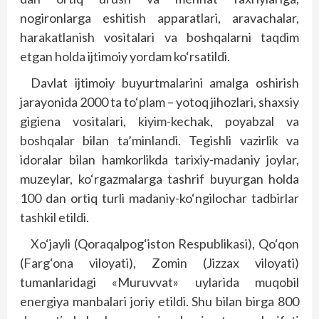
nogironlarga eshitish apparatlari, aravachalar,
harakatlanish vositalari va boshqalarni taqdim
etgan holda ijtimoiy yordam ko‘rsatildi.
Davlat ijtimoiy buyurtmalarini amalga oshirish
jarayonida 2000 ta to‘plam – yotoq jihozlari, shaxsiy
gigiena vositalari, kiyim-kechak, poyabzal va
boshqalar bilan ta’minlandi. Tegishli vazirlik va
idoralar bilan hamkorlikda tarixiy-madaniy joylar,
muzeylar, ko‘rgazmalarga tashrif buyurgan holda
100 dan ortiq turli madaniy-ko‘ngilochar tadbirlar
tashkil etildi.
Xo‘jayli (Qoraqalpog‘iston Respublikasi), Qo‘qon
(Farg‘ona viloyati), Zomin (Jizzax viloyati)
tumanlaridagi «Muruvvat» uylarida muqobil
energiya manbalari joriy etildi. Shu bilan birga 800