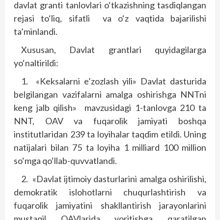
davlat granti tanlovlari o‘tkazishning tasdiqlangan
rejasi to‘liq, sifatli
va o‘z vaqtida bajarilishi
ta’minlandi.
Xususan, Davlat grantlari quyidagilarga
yo‘naltirildi:
1.
«Keksalarni e’zozlash yili» Davlat dasturida
belgilangan vazifalarni amalga oshirishga NNTni
keng jalb qilish»
mavzusidagi 1-tanlovga 210 ta
NNT, OAV va fuqarolik jamiyati boshqa
institutlaridan 239 ta loyihalar taqdim etildi. Uning
natijalari bilan 75 ta loyiha 1 milliard 100 million
so‘mga qo‘llab-quvvatlandi.
2.
«Davlat ijtimoiy dasturlarini amalga oshirilishi,
demokratik islohotlarni chuqurlashtirish va
fuqarolik jamiyatini shakllantirish jarayonlarini
mustaqil OAVlarida yoritishga qaratilgan