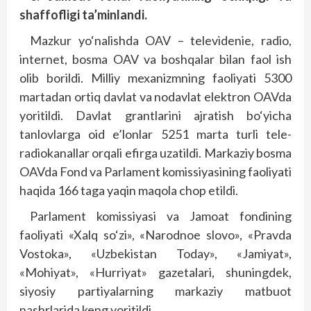
shaffofligi
ta’minlandi.
Mazkur yo‘nalishda OAV – televidenie, radio,
internet, bosma OAV va boshqalar bilan faol ish
olib borildi. Milliy mexanizmning faoliyati 5300
martadan ortiq davlat va nodavlat elektron OAVda
yoritildi. Davlat grantlarini ajratish bo‘yicha
tanlovlarga oid e’lonlar 5251 marta turli tele-
radiokanallar orqali efirga uzatildi. Markaziy bosma
OAVda Fond va Parlament komissiyasining faoliyati
haqida 166 taga yaqin maqola chop etildi.
Parlament komissiyasi va Jamoat fondining
faoliyati «Xalq so‘zi», «Narodnoe slovo», «Pravda
Vostoka», «Uzbekistan Today», «Jamiyat»,
«Mohiyat», «Hurriyat» gazetalari, shuningdek,
siyosiy partiyalarning markaziy matbuot
nashrlarida keng yoritildi.