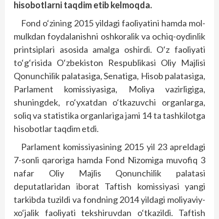
hisobotlarni taqdim etib kelmoqda.
Fond o‘zining 2015 yildagi faoliyatini hamda mol-
mulkdan foydalanishni oshkoralik va ochiq-oydinlik
printsiplari asosida amalga oshirdi. O‘z faoliyati
to‘g‘risida O‘zbekiston Respublikasi Oliy Majlisi
Qonunchilik palatasiga, Senatiga, Hisob palatasiga,
Parlament komissiyasiga, Moliya vazirligiga,
shuningdek, ro‘yxatdan o‘tkazuvchi organlarga,
soliq va statistika organlariga jami 14 ta tashkilotga
hisobotlar taqdim etdi.
Parlament komissiyasining 2015 yil 23 apreldagi
7-sonli qaroriga hamda Fond Nizomiga muvofiq 3
nafar Oliy Majlis Qonunchilik palatasi
deputatlaridan iborat Taftish komissiyasi yangi
tarkibda tuzildi va fondning 2014 yildagi moliyaviy-
xo‘jalik faoliyati tekshiruvdan o‘tkazildi. Taftish