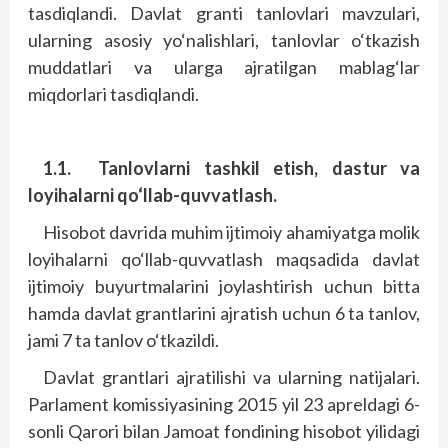
tasdiqlandi. Davlat granti tanlovlari mavzulari,
ularning asosiy yo‘nalishlari, tanlovlar o‘tkazish
muddatlari va ularga ajratilgan mablag‘lar
miqdorlari tasdiqlandi.
1.1.
Tanlovlarni tashkil etish, dastur va
loyihalarni qo‘llab-quvvatlash.
Hisobot davrida muhim ijtimoiy ahamiyatga molik
loyihalarni qo‘llab-quvvatlash maqsadida davlat
ijtimoiy buyurtmalarini joylashtirish uchun bitta
hamda davlat grantlarini ajratish uchun 6 ta tanlov,
jami 7 ta tanlov o‘tkazildi.
Davlat grantlari ajratilishi va ularning natijalari.
Parlament komissiyasining 2015 yil 23 apreldagi 6-
sonli Qarori bilan Jamoat fondining hisobot yilidagi