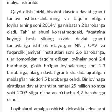
moliyalashtirildi.
Qayd etish joizki, hisobot davrida davlat granti
tanlovi ishtirokchilarining va taqdim etilgan
loyihalarning soni 2014 yilga nisbatan 2 barobarga
o‘sdi. Tahlillar shuni ko‘rsatmoqdaki, faqatgina
keyingi besh yilning o‘zida davlat granti
tanlovlariga ishtirok etayotgan NNT, OAV va
fuqarolik jamiyati institutlari soni 2,6 barobarga,
ular tomonidan taqdim etilgan loyihalar soni 2,4
barobarga, g‘olib bo‘lgan loyihalarning soni 2,3
barobarga, ularga davlat granti shaklida ajratilgan
mablag‘lar miqdori 5 barobarga oshdi. Bir loyihaga
ajratilgan davlat granti summasi 25 million so‘mga
yoki 2009 yilga nisbatan o‘rtacha 4,2 barobarga
oshdi.
Loyihalarni amalga oshirish doirasida keksalarni