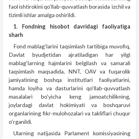
faol ishtirokini qo‘llab-quvvatlash borasida
izchil va
tizimli ishlar amalga oshirildi.
1. Fondning hisobot
davridagi faoliyatiga
sharh
Fond mablag‘larini taqsimlash tartibiga muvofiq,
Davlat byudjetidan ajratiladigan har yilgi
mablag‘larning hajmlarini belgilash va samarali
taqsimlash maqsadida, NNT, OAV va fuqarolik
jamiyatining boshqa institutlari faoliyatlarini,
hamda loyiha va dasturlarini qo‘llab-quvvatlash
masalalari bo‘yicha keng jamoatchilikning,
joylardagi davlat hokimiyati va boshqaruvi
organlarining fikr-mulohozalari va takliflari chuqur
o‘rganildi.
Ularning natijasida Parlament komissiyasining