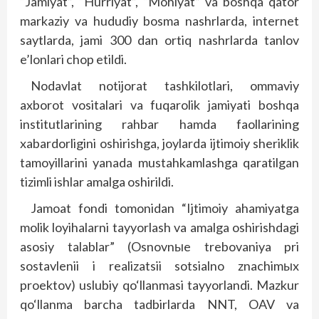
“Jamiyat”, “Hurriyat”, “Mohiyat” va boshqa qator
markaziy va hududiy bosma nashrlarda, internet
saytlarda, jami 300 dan ortiq nashrlarda tanlov
e’lonlari chop etildi.
Nodavlat notijorat tashkilotlari, ommaviy
axborot vositalari va fuqarolik jamiyati boshqa
institutlarining rahbar hamda faollarining
xabardorligini oshirishga, joylarda ijtimoiy sheriklik
tamoyillarini yanada mustahkamlashga qaratilgan
tizimli ishlar amalga oshirildi.
Jamoat fondi tomonidan “Ijtimoiy ahamiyatga
molik loyihalarni tayyorlash va amalga oshirishdagi
asosiy talablar” (Osnovn
ы
e trebovaniya pri
sostavlenii i realizatsii sotsialno znachim
ы
x
proektov) uslubiy qo‘llanmasi tayyorlandi. Mazkur
qo‘llanma barcha tadbirlarda NNT, OAV va