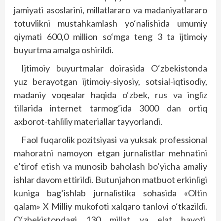
jamiyati asoslarini, millatlararo va madaniyatlararo
totuvlikni mustahkamlash yo‘nalishida umumiy
qiymati 600,0 million so‘mga teng 3 ta ijtimoiy
buyurtma amalga oshirildi.
Ijtimoiy buyurtmalar doirasida O‘zbekistonda
yuz berayotgan ijtimoiy-siyosiy, sotsial-iqtisodiy,
madaniy voqealar haqida o‘zbek, rus va ingliz
tillarida internet tarmog‘ida 3000 dan ortiq
axborot-tahliliy materiallar tayyorlandi.
Faol fuqarolik pozitsiyasi va yuksak professional
mahoratni namoyon etgan jurnalistlar mehnatini
e’tirof etish va munosib baholash bo‘yicha amaliy
ishlar davom ettirildi. Butunjahon matbuot erkinligi
kuniga bag‘ishlab jurnalistika sohasida «Oltin
qalam» X Milliy mukofoti xalqaro tanlovi o‘tkazildi.
O‘zbekistondagi 130 millat va elat hayoti,