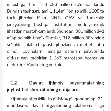
maoshiga 1 milliard 083 million so‘m sarflandi.
Bundan tashqari, jami 1 114 million so‘mlik 1 205 ta
turli jihozlar bilan NNT, OAV va fuqarolik
jamiyatining boshqa institutlari moddiy-texnik
jihatdan mustahkamlandi. Shundan, 801 million 141
ming so‘mlik texnik jihozlar, 312 million 886 ming
so‘mlik ishlab chiqarish jihozlari va mebel sotib
olindi. Loyihalarni amalga oshirish jarayonida
o‘tkazilgan tadbirlar 1 367 marotaba bosma va
elektron OAVda keng yoritildi.
1.2.
Davlat ijtimoiy buyurtmalarining
joylashtirilishi va ularning natijalari.
«Ijtimoiy sheriklik to‘g‘risida»gi qonunning 21-
moddasi va davlat organlarining talabnomalariga