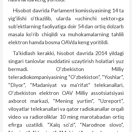
Hisobot davrida Parlament komissiyasining 14 ta
yig‘ilishi o‘tkazilib, ularda «uchinchi sektor»ga
sub’ektlarning faoliyatiga doir 54 dan ortiq dolzarb
masala ko‘rib chiqildi va muhokamalarning tahlili
elektron hamda bosma OAVda keng yoritildi.
Ta’kidlash kerakki, hisobot davrida 2014 yildagi
singari tanlovlar muddatini uzaytirish holatlari yuz
bermadi. O‘zbekiston Milliy
teleradiokompaniyasining “O‘zbekiston”, “Yoshlar”,
“Diyor”, “Madaniyat va ma’rifat” telekanallari,
O‘zbekiston elektron OAV Milliy assotsiatsiyasi
axborot markazi, “Mening yurtim”, “Uzreport”,
viloyatlar telekanallari va qator radiokanallar orqali
video va radioroliklar 10 ming marotabadan ortiq
efirga uzatildi. “Xalq so‘zi”, “Narodnoe slovo”,