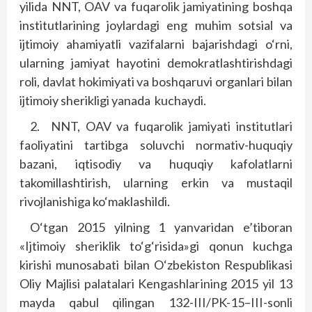
yilida NNT, OAV va fuqarolik jamiyatining boshqa
institutlarining joylardagi eng muhim sotsial va
ijtimoiy ahamiyatli vazifalarni bajarishdagi o‘rni,
ularning jamiyat hayotini demokratlashtirishdagi
roli, davlat hokimiyati va boshqaruvi organlari bilan
ijtimoiy sherikligi yanada
kuchaydi.
2.
NNT, OAV va fuqarolik jamiyati institutlari
faoliyatini tartibga soluvchi normativ-huquqiy
bazani, iqtisodiy va huquqiy kafolatlarni
takomillashtirish, ularning erkin va mustaqil
rivojlanishiga ko‘maklashildi.
O‘tgan 2015 yilning 1 yanvaridan e’tiboran
«Ijtimoiy sheriklik to‘g‘risida»gi qonun kuchga
kirishi munosabati bilan O‘zbekiston Respublikasi
Oliy Majlisi palatalari Kengashlarining 2015 yil 13
mayda qabul qilingan 132-III/PK-15–III-sonli