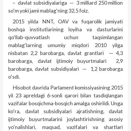
–
davlat subsidiyalariga
—
3 milliard 250 million
so‘m yoki jami mablag‘ning 32,5 foiz.
2015 yilda NNT, OAV va fuqarolik jamiyati
boshqa institutlarining loyiha va dasturlarini
qo‘llab-quvvatlash uchun taqsimlangan
mablag‘larning umumiy miqdori 2010 yilga
nisbatan 2,2 barobarga, davlat grantlari
— 4,3
barobarga, davlat ijtimoiy buyurtmalari
2,9
barobarga, davlat subsidiyalari
—
1,2 barobarga
o‘sdi.
Hisobot davrida Parlament komissiyasining 2015
yil 23 apreldagi 6-sonli qarori bilan tasdiqlangan
vazifalar bosqichma-bosqich amalga oshirildi. Unga
ko‘ra, davlat subsidiyalari ajratishning, davlat
ijtimoiy buyurtmalarini joylashtirishning asosiy
yo‘nalishlari, maqsad, vazifalari va shartlari