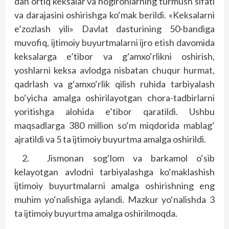
dan ortiq keksalar va nogironlarning turmush sifati
va darajasini oshirishga ko‘mak berildi. «Keksalarni
e’zozlash yili» Davlat dasturining 50-bandiga
muvofiq, ijtimoiy buyurtmalarni ijro etish davomida
keksalarga e’tibor va g‘amxo‘rlikni oshirish,
yoshlarni keksa avlodga nisbatan chuqur hurmat,
qadrlash va g‘amxo‘rlik qilish ruhida tarbiyalash
bo‘yicha amalga oshirilayotgan chora-tadbirlarni
yoritishga alohida e’tibor qaratildi. Ushbu
maqsadlarga 380 million so‘m miqdorida mablag‘
ajratildi va 5 ta ijtimoiy buyurtma amalga oshirildi.
2.
Jismonan sog‘lom va barkamol o‘sib
kelayotgan avlodni tarbiyalashga ko‘maklashish
ijtimoiy buyurtmalarni amalga oshirishning eng
muhim yo‘nalishiga aylandi. Mazkur yo‘nalishda 3
ta ijtimoiy buyurtma amalga oshirilmoqda.