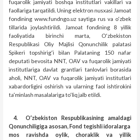
fuqarolik jamiyati boshqa institutlari vakillari va
faollariga tarqatildi. Uning elektron nusxasi Jamoat
fondining www.fundngo.uz saytiga rus va o‘zbek
tillarida joylashtirildi. Jamoat fondining 8 yillik
faoliyatida birinchi marta, O‘zbekiston
Respublikasi Oliy Majlisi Qonunchilik palatasi
Spikeri topshirig‘i bilan Palataning 150 nafar
deputati bevosita NNT, OAV va fuqarolik jamiyati
institutlariga davlat grantlari tanlovlari borasida
aholi, NNT, OAV va fuqarolik jamiyati institutlari
xabardorligini oshirish va ularning faol ishtirokini
ta’minlash masalalariga to‘liq jalb etildi.
4.
O‘zbekiston Respublikasining amaldagi
Qonunchiligiga asosan, Fond tegishli idoralarga
mos ravishda oylik, choraklik va yillik