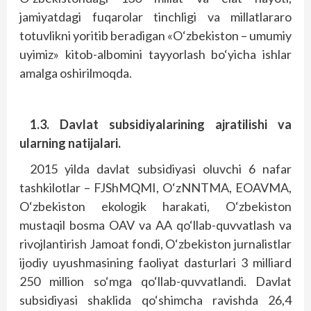
jamiyatdagi fuqarolar tinchligi va millatlararo
totuvlikni yoritib beradigan «O‘zbekiston – umumiy
uyimiz» kitob-albomini tayyorlash bo‘yicha ishlar
amalga oshirilmoqda.
1.3. Davlat subsidiyalarining ajratilishi va
ularning natijalari.
2015 yilda davlat subsidiyasi oluvchi 6 nafar
tashkilotlar – FJShMQMI, O‘zNNTMA, EOAVMA,
O‘zbekiston ekologik harakati, O‘zbekiston
mustaqil bosma OAV va AA qo‘llab-quvvatlash va
rivojlantirish Jamoat fondi, O‘zbekiston jurnalistlar
ijodiy uyushmasining faoliyat dasturlari 3 milliard
250 million so‘mga qo‘llab-quvvatlandi. Davlat
subsidiyasi shaklida qo‘shimcha ravishda 26,4