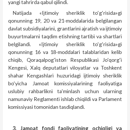
yangi tahrirda qabul qilindi.
Natijada «Ijtimoiy sheriklik to‘g‘risida»gi
qonunning 19, 20 va 21-moddalarida belgilangan
davlat subsidiyalarini, grantlarini ajratish va ijtimoiy
buyurtmalarni taqdim etishning tartibi va shartlari
belgilandi. «Ijtimoiy sheriklik to‘g‘risida»gi
qonunning 16 va 18-moddalari talablaridan kelib
chiqib, Qoraqalpog‘iston Respublikasi Jo‘qorg‘i
Kengesi, Xalq deputatlari viloyatlar va Toshkent
shahar Kengashlari huzuridagi ijtimoiy sheriklik
bo‘yicha Jamoat komissiyalarining faoliyatiga
uslubiy rahbarlikni ta’minlash uchun ularning
namunaviy Reglamenti ishlab chiqildi va Parlament
komissiyasi tomonidan tasdiqlandi.
3. Jamoat fondi
faoliyatining ochiqligi va