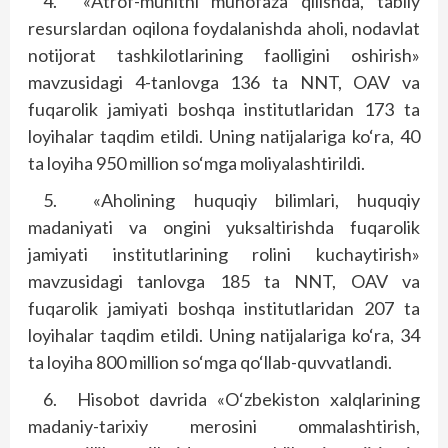
4.
«Atrof-muhitni muhofaza qilishda, tabiiy
resurslardan oqilona foydalanishda aholi, nodavlat
notijorat tashkilotlarining faolligini oshirish»
mavzusidagi 4-tanlovga 136 ta NNT, OAV va
fuqarolik jamiyati boshqa institutlaridan 173 ta
loyihalar taqdim etildi. Uning natijalariga ko‘ra, 40
ta loyiha 950 million so‘mga moliyalashtirildi.
5.
«Aholining huquqiy bilimlari, huquqiy
madaniyati va ongini yuksaltirishda fuqarolik
jamiyati institutlarining rolini kuchaytirish»
mavzusidagi tanlovga 185 ta NNT, OAV va
fuqarolik jamiyati boshqa institutlaridan 207 ta
loyihalar taqdim etildi. Uning natijalariga ko‘ra, 34
ta loyiha 800 million so‘mga qo‘llab-quvvatlandi.
6.
Hisobot davrida «O‘zbekiston xalqlarining
madaniy-tarixiy merosini ommalashtirish,