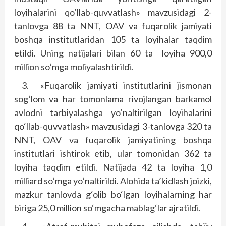
loyihalarini qo‘llab-quvvatlash» mavzusidagi 2-
tanlovga 88 ta NNT, OAV va fuqarolik jamiyati
boshqa institutlaridan 105 ta loyihalar taqdim
etildi. Uning natijalari bilan 60 ta
loyiha 900,0
million so‘mga moliyalashtirildi.
3.
«Fuqarolik jamiyati institutlarini jismonan
sog‘lom va har tomonlama rivojlangan barkamol
avlodni tarbiyalashga yo‘naltirilgan loyihalarini
qo‘llab-quvvatlash» mavzusidagi 3-tanlovga 320 ta
NNT, OAV va fuqarolik jamiyatining boshqa
institutlari ishtirok etib, ular tomonidan 362 ta
loyiha taqdim etildi. Natijada 42 ta loyiha 1,0
milliard so‘mga yo‘naltirildi. Alohida ta’kidlash joizki,
mazkur tanlovda g‘olib bo‘lgan loyihalarning har
biriga 25,0 million so‘mgacha mablag‘lar ajratildi.