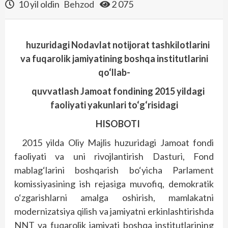
10 yil oldin
Behzod
2 075
huzuridagi Nodavlat notijorat
tashkilotlarini
va fuqarolik jamiyatining boshqa institutlarini
qo‘llab-
quvvatlash Jamoat fondining 2015 yildagi
faoliyati yakunlari to‘g‘risidagi
HISOBOTI
2015 yilda Oliy Majlis huzuridagi Jamoat fondi
faoliyati va uni rivojlantirish Dasturi, Fond
mablag‘larini boshqarish bo‘yicha Parlament
komissiyasining ish rejasiga muvofiq, demokratik
o‘zgarishlarni amalga oshirish, mamlakatni
modernizatsiya qilish va jamiyatni erkinlashtirishda
NNT va fuqarolik jamiyati boshqa institutlarining