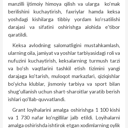
manzilli ijtimoiy himoya qilish va ularga
ko‘mak
berilishini kuchaytirish, faxriylar hamda keksa
yoshdagi kishilarga tibbiy yordam ko‘rsatilishi
darajasi va sifatini oshirishga alohida e’tibor
qaratildi.
Keksa avlodning salomatligini mustahkamlash,
ularning oila, jamiyat va yoshlar tarbiyasidagi roli va
nufuzini kuchaytirish, keksalarning turmush tarzi
va bo‘sh vaqtlarini tashkil etish tizimini yangi
darajaga ko‘tarish, muloqot markazlari, qiziqishlar
bo‘yicha klublar, jismoniy tarbiya va sport bilan
shug‘ullanish uchun shart-sharoitlar yaratib berish
ishlari qo‘llab-quvvatlandi.
Grant loyihalarini amalga oshirishga 1 100 kishi
va 1 730 nafar ko‘ngillilar jalb etildi. Loyihalarni
amalga oshirishda ishtirok etgan xodimlarning oylik