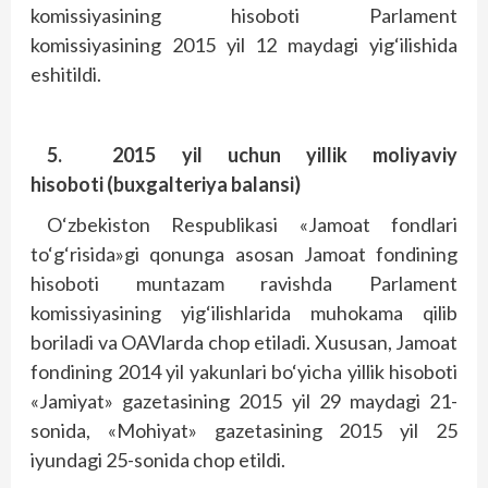
komissiyasining hisoboti Parlament
komissiyasining 2015 yil 12 maydagi yig‘ilishida
eshitildi.
5.
2015 yil uchun yillik moliyaviy
hisoboti
(buxgalteriya balansi)
O‘zbekiston Respublikasi «Jamoat fondlari
to‘g‘risida»gi qonunga asosan Jamoat fondining
hisoboti muntazam ravishda Parlament
komissiyasining yig‘ilishlarida muhokama qilib
boriladi va OAVlarda chop etiladi. Xususan, Jamoat
fondining 2014 yil yakunlari bo‘yicha yillik hisoboti
«Jamiyat» gazetasining 2015 yil 29 maydagi 21-
sonida, «Mohiyat» gazetasining 2015 yil 25
iyundagi 25-sonida chop etildi.