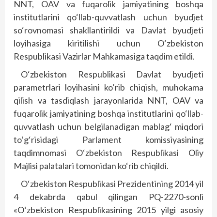
NNT, OAV va fuqarolik jamiyatining boshqa
institutlarini qo‘llab-quvvatlash uchun byudjet
so‘rovnomasi shakllantirildi va Davlat byudjeti
loyihasiga kiritilishi uchun O‘zbekiston
Respublikasi Vazirlar Mahkamasiga taqdim etildi.
O‘zbekiston Respublikasi Davlat byudjeti
parametrlari loyihasini ko‘rib chiqish, muhokama
qilish va tasdiqlash jarayonlarida NNT, OAV va
fuqarolik jamiyatining boshqa institutlarini qo‘llab-
quvvatlash uchun belgilanadigan mablag‘ miqdori
to‘g‘risidagi Parlament komissiyasining
taqdimnomasi O‘zbekiston Respublikasi Oliy
Majlisi palatalari tomonidan ko‘rib chiqildi.
O‘zbekiston Respublikasi Prezidentining 2014 yil
4 dekabrda qabul qilingan PQ-2270-sonli
«O‘zbekiston Respublikasining 2015 yilgi asosiy