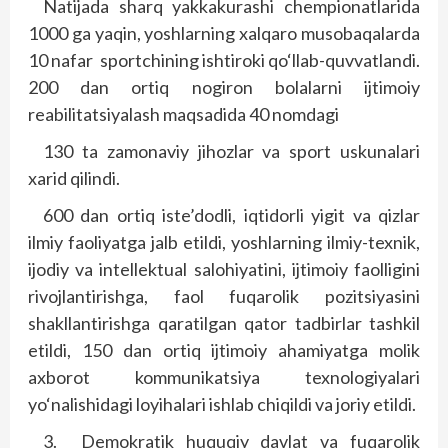
Natijada sharq yakkakurashi chempionatlarida
1000 ga yaqin, yoshlarning xalqaro musobaqalarda
10 nafar
sportchining ishtiroki qo‘llab-quvvatlandi.
200 dan ortiq nogiron bolalarni ijtimoiy
reabilitatsiyalash maqsadida 40 nomdagi
130 ta zamonaviy jihozlar va sport uskunalari
xarid qilindi.
600 dan ortiq iste’dodli, iqtidorli yigit va qizlar
ilmiy faoliyatga jalb etildi, yoshlarning ilmiy-texnik,
ijodiy va intellektual salohiyatini, ijtimoiy faolligini
rivojlantirishga, faol fuqarolik pozitsiyasini
shakllantirishga qaratilgan qator tadbirlar tashkil
etildi, 150 dan ortiq ijtimoiy ahamiyatga molik
axborot kommunikatsiya texnologiyalari
yo‘nalishidagi loyihalari ishlab chiqildi va joriy etildi.
3.
Demokratik huquqiy davlat va fuqarolik