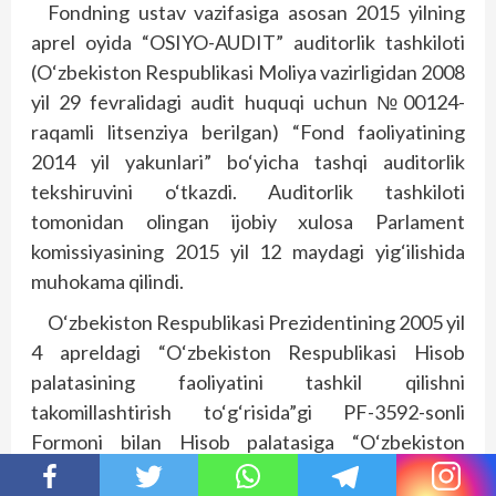
Fondning ustav vazifasiga asosan 2015 yilning
aprel oyida “OSIYO-AUDIT” auditorlik tashkiloti
(O‘zbekiston Respublikasi Moliya vazirligidan 2008
yil 29 fevralidagi audit huquqi uchun №00124-
raqamli litsenziya berilgan) “Fond faoliyatining
2014 yil yakunlari” bo‘yicha tashqi auditorlik
tekshiruvini o‘tkazdi. Auditorlik tashkiloti
tomonidan olingan ijobiy xulosa Parlament
komissiyasining 2015 yil 12 maydagi yig‘ilishida
muhokama qilindi.
O‘zbekiston Respublikasi Prezidentining 2005 yil
4 apreldagi “O‘zbekiston Respublikasi Hisob
palatasining faoliyatini tashkil qilishni
takomillashtirish to‘g‘risida”gi PF-3592-sonli
Formoni bilan Hisob palatasiga “O‘zbekiston
Respublikasi Oliy Majlisi, O‘zbekiston Respublikasi