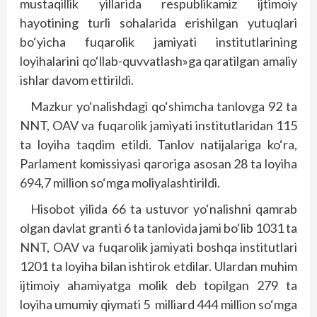
mustaqillik yillarida respublikamiz ijtimoiy
hayotining turli sohalarida erishilgan yutuqlari
bo‘yicha fuqarolik jamiyati institutlarining
loyihalarini qo‘llab-quvvatlash»ga qaratilgan amaliy
ishlar davom ettirildi.
Mazkur yo‘nalishdagi qo‘shimcha tanlovga 92 ta
NNT, OAV va fuqarolik jamiyati institutlaridan 115
ta loyiha taqdim etildi. Tanlov natijalariga ko‘ra,
Parlament komissiyasi qaroriga asosan 28 ta loyiha
694,7 million so‘mga moliyalashtirildi.
Hisobot yilida 66 ta ustuvor yo‘nalishni qamrab
olgan davlat granti 6 ta tanlovida jami bo‘lib 1031 ta
NNT, OAV va fuqarolik jamiyati boshqa institutlari
1201 ta loyiha bilan ishtirok etdilar. Ulardan muhim
ijtimoiy ahamiyatga molik deb topilgan 279 ta
loyiha umumiy qiymati 5
milliard 444 million so‘mga