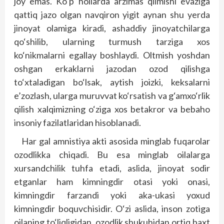
joy emas. Ko‘p hollarda arzimas qilmishi evaziga
qattiq jazo olgan navqiron yigit aynan shu yerda
jinoyat olamiga kiradi, ashaddiy jinoyatchilarga
qo‘shilib, ularning turmush tarziga xos
ko‘nikmalarni egallay boshlaydi. Oltmish yoshdan
oshgan erkaklarni jazodan ozod qilishga
to‘xtaladigan bo‘lsak, aytish joizki, keksalarni
e’zozlash, ularga muruvvat ko‘rsatish va g‘amxo‘rlik
qilish xalqimizning o‘ziga xos betakror va bebaho
insoniy fazilatlaridan hisoblanadi.
Har gal amnistiya akti asosida minglab fuqarolar
ozodlikka chiqadi. Bu esa minglab oilalarga
xursandchilik tuhfa etadi, aslida, jinoyat sodir
etganlar ham kimningdir otasi yoki onasi,
kimningdir farzandi yoki aka-ukasi yoxud
kimningdir boquvchisidir. O‘zi aslida, inson zotiga
oilaning to‘liqligidan, ozodlik shukuhidan ortiq baxt