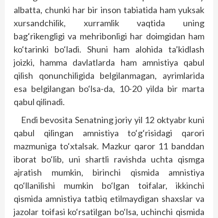
albatta, chunki har bir inson tabiatida ham yuksak
xursandchilik, xurramlik vaqtida uning
bag‘rikengligi va mehribonligi har doimgidan ham
ko‘tarinki bo‘ladi. Shuni ham alohida ta’kidlash
joizki, hamma davlatlarda ham amnistiya qabul
qilish qonunchiligida belgilanmagan, ayrimlarida
esa belgilangan bo‘lsa-da, 10-20 yilda bir marta
qabul qilinadi.
Endi bevosita Senatning joriy yil 12 oktyabr kuni
qabul qilingan amnistiya to‘g‘risidagi qarori
mazmuniga to‘xtalsak. Mazkur qaror 11 banddan
iborat bo‘lib, uni shartli ravishda uchta qismga
ajratish mumkin, birinchi qismida amnistiya
qo‘llanilishi mumkin bo‘lgan toifalar, ikkinchi
qismida amnistiya tatbiq etilmaydigan shaxslar va
jazolar toifasi ko‘rsatilgan bo‘lsa, uchinchi qismida