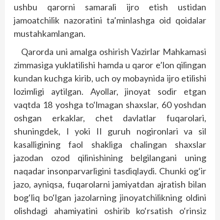
ushbu qarorni samarali ijro etish ustidan
jamoatchilik nazoratini ta’minlashga oid qoidalar
mustahkamlangan.
Qarorda uni amalga oshirish Vazirlar Mahkamasi
zimmasiga yuklatilishi hamda u qaror e’lon qilingan
kundan kuchga kirib, uch oy mobaynida ijro etilishi
lozimligi aytilgan. Ayollar, jinoyat sodir etgan
vaqtda 18 yoshga to‘lmagan shaxslar, 60 yoshdan
oshgan erkaklar, chet davlatlar fuqarolari,
shuningdek, I yoki II guruh nogironlari va sil
kasalligining faol shakliga chalingan shaxslar
jazodan ozod qilinishining belgilangani uning
naqadar insonparvarligini tasdiqlaydi. Chunki og‘ir
jazo, ayniqsa, fuqarolarni jamiyatdan ajratish bilan
bog‘liq bo‘lgan jazolarning jinoyatchilikning oldini
olishdagi ahamiyatini oshirib ko‘rsatish o‘rinsiz