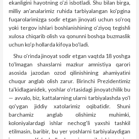
ekanligini hayotning o‘zi isbotladi. Shu bilan birga,
milliy an’analarimiz ruhida tarbiyalangan ko‘pgina
fuqarolarimizga sodir etgan jinoyati uchun so‘roq
yoki tergov ishlari boshlanishining o‘ziyoq tegishli
xulosa chiqarib olish va qonunni boshqa buzmaslik
uchun ko‘p hollarda kifoya bo‘ladi.
Shu o‘rinda jinoyat sodir etgan vaqtda 18 yoshga
to‘lmagan shaxslarni mazkur amnistiya qarori
asosida jazodan ozod qilinishining ahamiyatini
chuqur anglab olish zarur. Birinchi Prezidentimiz
ta’kidlaganidek, yoshlar o‘rtasidagi jinoyatchilik bu
— avvalo, biz, kattalarning ularni tarbiyalashda yo‘l
qo‘ygan jiddiy xatolarimiz oqibatidir. Shuni
barchamiz anglab olishimiz muhimki,
koloniyalardagi ishlar nechog‘li yaxshi tashkil
etilmasin, baribir, bu yer yoshlarni tarbiyalaydigan