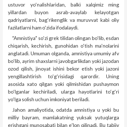
ustuvor yo‘nalishlaridan, balki xalqimiz ming
yillardan buyon asrab-avaylab kelayotgan
qadriyatlarni, bag‘rikenglik va muruvvat kabi oliy
fazilatlarni ham o‘zida ifodalaydi.
“Amnistiya” so‘zi grek tilidan olingan bo‘lib, esdan
chiqarish, kechirish, gunohidan o‘tish ma’nolarini
anglatadi. Umuman olganda, amnistiya umumiy afv
bo‘lib, ayrim shaxslarni javobgarlikdan yoki jazodan
ozod qilish, jinoyat ishini bekor etish yoki jazoni
yengillashtirish to‘g‘risidagi qarordir. Uning
asosida xato qilgan yoki qilmishidan pushaymon
bo‘lganlar kechiriladi, ularga hayotlarini to‘g‘ri
yo‘lga solish uchun imkoniyat beriladi.
Jahon amaliyotida, odatda amnistiya u yoki bu
milliy bayram, mamlakatning yuksak yutuqlarga
erishgani munosabati bilan e’lon qilinadi. Bu tabiiy