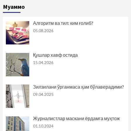
Муаммо
Алгоритм ва тил: ким ғолиб?
05.08.2026
Қушлар хавф остида
15.04.2026
Зилзилани ўрганмаса ҳам бўлаверадими?
09.04.2025
Журналистлар маскани ёрдамга муҳтож
01.10.2024