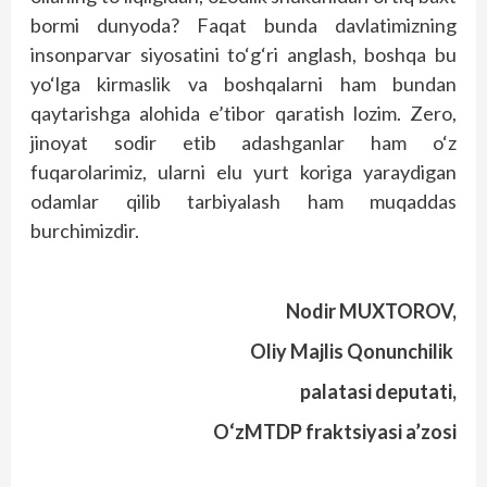
bormi dunyoda? Faqat bunda davlatimizning
insonparvar siyosatini to‘g‘ri anglash, boshqa bu
yo‘lga kirmaslik va boshqalarni ham bundan
qaytarishga alohida e’tibor qaratish lozim. Zero,
jinoyat sodir etib adashganlar ham o‘z
fuqarolarimiz, ularni elu yurt koriga yaraydigan
odamlar qilib tarbiyalash ham muqaddas
burchimizdir.
Nodir MUXTOROV,
Oliy Majlis Qonunchilik
palatasi deputati,
O‘zMTDP fraktsiyasi a’zosi