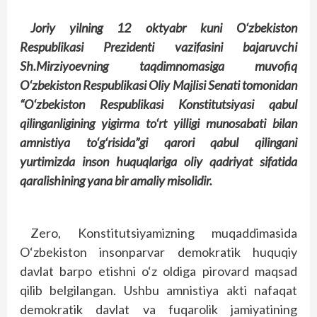
Joriy yilning 12 oktyabr kuni O‘zbekiston
Respublikasi Prezidenti vazifasini bajaruvchi
Sh.Mirziyoevning taqdimnomasiga muvofiq
O‘zbekiston Respublikasi Oliy Majlisi Senati tomonidan
“O‘zbekiston Respublikasi Konstitutsiyasi qabul
qilinganligining yigirma to‘rt yilligi munosabati bilan
amnistiya to‘g‘risida”gi qarori qabul qilingani
yurtimizda inson huquqlariga oliy qadriyat sifatida
qaralishining yana bir amaliy misolidir.
Zero, Konstitutsiyamizning muqaddimasida
O‘zbekiston insonparvar demokratik huquqiy
davlat barpo etishni o‘z oldiga pirovard maqsad
qilib belgilangan. Ushbu amnistiya akti nafaqat
demokratik davlat va fuqarolik jamiyatining