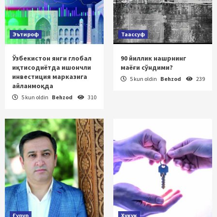
Эътироф
Таассуф
Ўзбекистон янги глобал
90 йиллик нашрнинг
иқтисодиётда ишончли
маёғи сўндими?
инвестиция марказига
5 kun oldin
Behzod
239
айланмоқда
5 kun oldin
Behzod
310
Ғурур
Ҳуқуқ