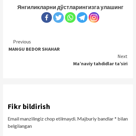
Янгиликларни дўстларингизга улашинг
Continue
Previous
MANGU BEDOR SHAHAR
Reading
Next
Ma’naviy tahdidlar ta’siri
Fikr bildirish
Email manzilingiz chop etilmaydi.
Majburiy bandlar
*
bilan
belgilangan