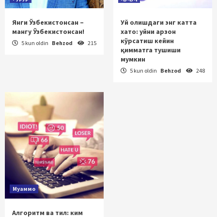
Янги Ўзбекистонсан –
Уй олишдаги энг катта
мангу Ўзбекистонсан!
хато: уйни арзон
кўрсатиш кейин
5 kun oldin
Behzod
215
қимматга тушиши
мумкин
5 kun oldin
Behzod
248
Муаммо
Алгоритм ва тил: ким