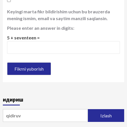
Keyingi marta fikr bildirishim uchun bu brauzerda
mening ismim, email va saytim manzili saqlansin.
Please enter an answer in digits:
5 + seventeen =
Қидириш
Qidirshish: